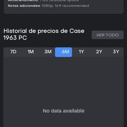
Almacenamiento:
1 GB available space
Notas adicionales:
1080p, 16:9 recommended
Historial de precios de Case
VER TODO
1963 PC
7D
1M
3M
6M
1Y
2Y
3Y