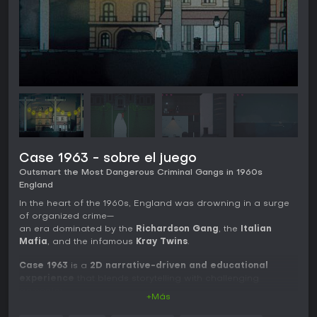
Case 1963 - sobre el juego
Outsmart the Most Dangerous Criminal Gangs in 1960s
England
In the heart of the 1960s, England was drowning in a surge
of organized crime—
an era dominated by the
Richardson Gang
, the
Italian
Mafia
, and the infamous
Kray Twins
.
Case 1963
is a
2D narrative-driven and educational
experience
that blends storytelling with challenging
gameplay.
+Más
Step into the shoes of
three unique characters
, explore
their distinct environments, uncover their motivations, and