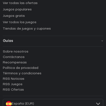
Ver todas las ofertas
Juegos populares
Juegos gratis
Ver todos los juegos
Tiendas de juegos y cupones
Guías
FAQ
Sobre nosotros
Guías y tutoriales
Contáctanos
¿Cómo activar una CD Key de Steam?
Recompensas
¿Cómo activar una CD Key de Epic Games?
Política de privacidad
Términos y condiciones
¿Cómo activar una CD Key de GOG?
RSS Noticias
¿Cómo activar una CD Key de Ubisoft Connect?
RSS Juegos
¿Cómo activar una CD Key de EA App?
RSS Ofertas
¿Cómo activar una CD Key de Battle.net?
España (EUR)