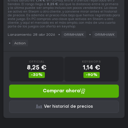
lo más barato es
1,14 €
en G2Play, entre 3 ofertas repartidas en 3
tiendas. El rango llega a
8,25 €
, así que la distancia entre la primera
y la última puede ser amplia incluso con pocos vendedores. La clave
se activa en Steam u otro cliente, y conviene mirar antes el historial
de precios. Es además el precio más bajo que hemos registrado para
este juego. En PC compras una clave que activas en Steam u otro
cliente, y aquí el mercado es el más amplio, con más de una cuarta
parte de los juegos con oferta en keyshop.
Lanzamiento: 28 abr 2026
GRIMHAWK
GRIMHAWK
Action
OFFICIAL
KEYSHOPS
8,25 €
1,14 €
-30%
-90%
Comprar ahora
Ver historial de precios