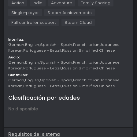
Action
Indie
Adventure
Family Sharing
face puzzles and challenges that demand
skill, strategy,
and precision
.
Single-player
Steam Achievements
Full controller support
Steam Cloud
Interfaz:
German
English
Spanish - Spain
French
Italian
Japanese
Korean
Portuguese - Brazil
Russian
Simplified Chinese
Audio:
German
English
Spanish - Spain
French
Italian
Japanese
Korean
Portuguese - Brazil
Russian
Simplified Chinese
Subtítulos:
German
English
Spanish - Spain
French
Italian
Japanese
Korean
Portuguese - Brazil
Russian
Simplified Chinese
Clasificación por edades
No disponible
Requisitos del sistema