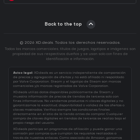
Back to the top
© 2026 XD.deals. Todos los derechos reservados.
Todas las marcas comerciales, títulos de juegos, logotipos e imágenes son
propiedad de sus respectivos dueños y se usan solo con fines de
identificación e información.
Aviso legal:
XD.deals es un servicio independiente de comparación
de precios y agregación de ofertas y no está afiliado ni respaldado
por Valve Corporation. Steam y el logotipo de Steam son marcas
comerciales y/o marcas registradas de Valve Corporation.
XD.deals utiliza datos disponibles públicamente de Steam y
muestra información de precios de tiendas de terceros solo con
fines informativos. No vendemos productos ni claves digitales y no
garantizamos la exactitud, disponibilidad o validez de las ofertas o
claves mostradas. Verifica siempre las condiciones finales
directamente en el sitio de la tienda antes de comprar. Cualquier
compra de claves digitales en tiendas de terceros se realiza bajo el
propio riesgo del usuario.
XD.deals participa en programas de afiliación y puede ganar una
comisión por compras que cumplan los requisitos realizadas a
través de nuestros enlaces. Como asociado de Amazon, ganamos