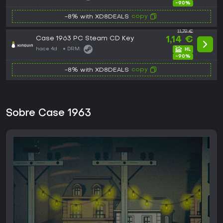
-90%
copy
-8% with XD8DEALS
11,79 €
Case 1963 PC Steam CD Key
1,14 €
hace 4d
DRM:
-90%
copy
-8% with XD8DEALS
Sobre Case 1963