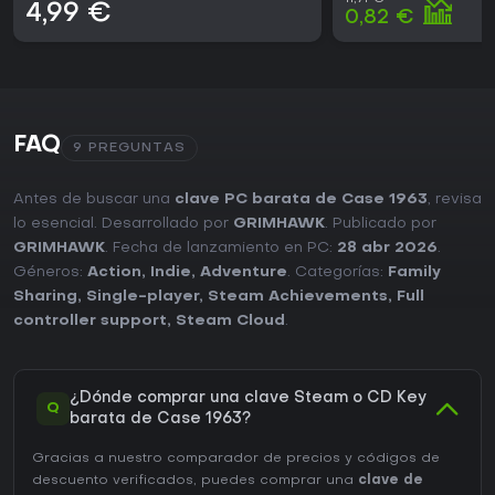
4,99 €
0,82 €
FAQ
9 PREGUNTAS
Antes de buscar una
clave PC barata de Case 1963
, revisa
lo esencial. Desarrollado por
GRIMHAWK
. Publicado por
GRIMHAWK
. Fecha de lanzamiento en PC:
28 abr 2026
.
Géneros:
Action
,
Indie
,
Adventure
. Categorías:
Family
Sharing
,
Single-player
,
Steam Achievements
,
Full
controller support
,
Steam Cloud
.
¿Dónde comprar una clave Steam o CD Key
Q
barata de Case 1963?
Gracias a nuestro comparador de precios y códigos de
descuento verificados, puedes comprar una
clave de