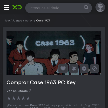
Todas
Inicio
Juegos
Action
Case 1963
Comprar Case 1963 PC Key
Ver en Steam
★
★
★
★
★
¿Dónde comprar
Case 1963
al mejor precio? A fecha de 7 ago 2026