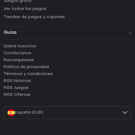
Juegos gratis
Ver todos los juegos
Tiendas de juegos y cupones
Guías
FAQ
Sobre nosotros
Guías y tutoriales
Contáctanos
¿Cómo activar una CD Key de Steam?
Recompensas
¿Cómo activar una CD Key de Epic Games?
Política de privacidad
Términos y condiciones
¿Cómo activar una CD Key de GOG?
RSS Noticias
¿Cómo activar una CD Key de Ubisoft Connect?
RSS Juegos
¿Cómo activar una CD Key de EA App?
RSS Ofertas
¿Cómo activar una CD Key de Battle.net?
España (EUR)