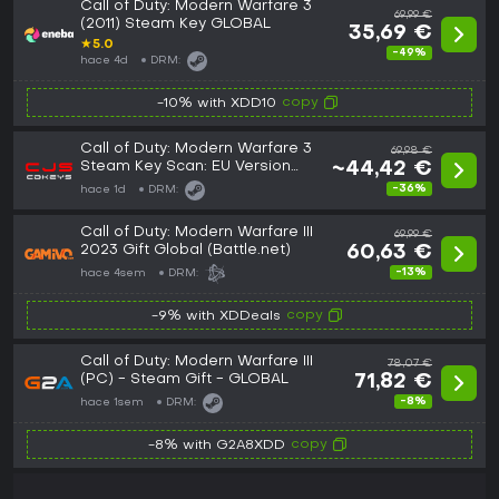
Call of Duty: Modern Warfare 3
69,99 €
(2011) Steam Key GLOBAL
35,69 €
★
5.0
-49%
hace 4d
DRM:
copy
-10% with XDD10
Call of Duty: Modern Warfare 3
69,98 €
Steam Key Scan: EU Version
~44,42 €
(English, German, Italian,
-36%
hace 1d
DRM:
Spanish, French) (GLOBAL)
Call of Duty: Modern Warfare III
69,99 €
2023 Gift Global (Battle.net)
60,63 €
-13%
hace 4sem
DRM:
copy
-9% with XDDeals
Call of Duty: Modern Warfare III
78,07 €
(PC) - Steam Gift - GLOBAL
71,82 €
-8%
hace 1sem
DRM:
copy
-8% with G2A8XDD