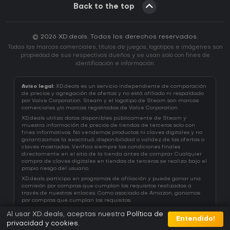
Back to the top
© 2026 XD.deals. Todos los derechos reservados.
Todas las marcas comerciales, títulos de juegos, logotipos e imágenes son
propiedad de sus respectivos dueños y se usan solo con fines de
identificación e información.
Aviso legal:
XD.deals es un servicio independiente de comparación
de precios y agregación de ofertas y no está afiliado ni respaldado
por Valve Corporation. Steam y el logotipo de Steam son marcas
comerciales y/o marcas registradas de Valve Corporation.
XD.deals utiliza datos disponibles públicamente de Steam y
muestra información de precios de tiendas de terceros solo con
fines informativos. No vendemos productos ni claves digitales y no
garantizamos la exactitud, disponibilidad o validez de las ofertas o
claves mostradas. Verifica siempre las condiciones finales
directamente en el sitio de la tienda antes de comprar. Cualquier
compra de claves digitales en tiendas de terceros se realiza bajo el
propio riesgo del usuario.
XD.deals participa en programas de afiliación y puede ganar una
comisión por compras que cumplan los requisitos realizadas a
través de nuestros enlaces. Como asociado de Amazon, ganamos
por compras que cumplan los requisitos.
Al usar XD.deals, aceptas nuestra
Política de
Entendido!
privacidad y cookies
.