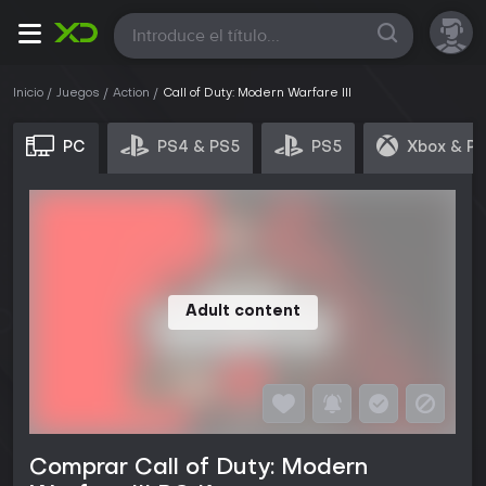
Todas
Inicio
Juegos
Action
Call of Duty: Modern Warfare III
PC
PS4 & PS5
PS5
Xbox & P
Adult content
Comprar Call of Duty: Modern