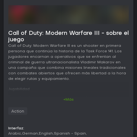
Call of Duty: Modern Warfare III - sobre el
juego
Call of Duty: Modern Warfare III es un shooter en primera
persona que continúa la historia de la Task Force 141. Los
jugadores encarnan a operativos que se enfrentan al
criminal de guerra ultranacionalista Vladimir Makarov en
una campaña que combina misiones lineales tradicionales
con combates abiertos que ofrecen más libertad a la hora
de elegir rutas y equipamiento.
Jugabilidad
El núcleo del juego se centra en un tiroteo preciso en un
+Más
entorno militar moderno. El movimiento incluye la postura
táctica para mejorar la puntería y la posibilidad de
Action
cancelar deslizamientos para reposicionarse con fluidez. El
tiempo de muerte se mantiene competitivo gracias a un
amplio arsenal que recibe ajustes de equilibrio constantes y
Interfaz:
nuevas opciones de personalización mediante piezas de
Arabic
German
English
Spanish - Spain
posventa. Estas piezas amplían las combinaciones de