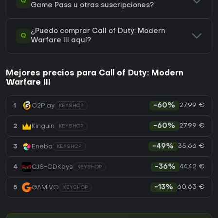
Q
Game Pass u otras suscripciones?
¿Puedo comprar Call of Duty: Modern
Q
Warfare III aquí?
Mejores precios para Call of Duty: Modern
Warfare III
27,99 €
1
G2Play
-60%
KEYSHOP
27,99 €
2
Kinguin
-60%
KEYSHOP
35,66 €
3
Eneba
-49%
KEYSHOP
44,42 €
4
CJS-CDKeys
-36%
KEYSHOP
60,63 €
5
GAMIVO
-13%
KEYSHOP