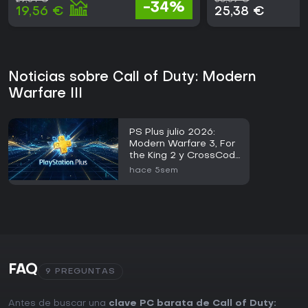
29,64 €
68,59 €
-34%
19,56 €
25,38 €
Noticias sobre Call of Duty: Modern
Warfare III
PS Plus julio 2026:
Modern Warfare 3, For
the King 2 y CrossCode
gratis
hace 5sem
FAQ
9 PREGUNTAS
Antes de buscar una
clave PC barata de Call of Duty: