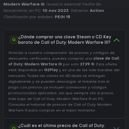
Modern Warfare III
, revisa lo esencial. Fecha de
lanzamiento en PC:
10 nov 2023
. Géneros:
Action
.
Clasificación por edades:
PEGI 18
.
¿Dónde comprar una clave Steam o CD Key
Q
barata de Call of Duty: Modern Warfare III?
Gracias a nuestro comparador de precios y códigos de
descuento verificados, puedes comprar una
clave de Call
of Duty: Modern Warfare III
por solo
27,99 €
. Esta oferta
está disponible en
G2Play
y es una de las más baratas del
mercado. Todas las claves en XD.deals se entregan
digitalmente y se pueden descargar al instante tras el
pago. Los precios ya incluyen comisiones y códigos
promocionales aplicados, así que siempre ves el precio
más bajo de Call of Duty: Modern Warfare III en
PC
.
Consulta el
historial de precios de Call of Duty: Modern
Warfare III
para comprar en el mejor momento.
¿Cuál es el último precio de Call of Duty:
Q