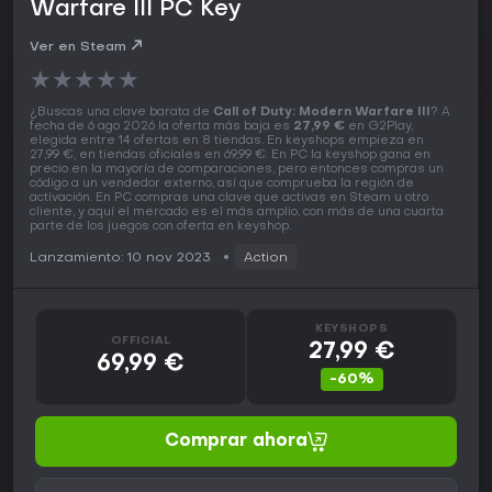
Warfare III PC Key
Ver en Steam
★
★
★
★
★
¿Buscas una clave barata de
Call of Duty: Modern Warfare III
? A
fecha de 6 ago 2026 la oferta más baja es
27,99 €
en G2Play,
elegida entre 14 ofertas en 8 tiendas. En keyshops empieza en
27,99 €, en tiendas oficiales en 69,99 €. En PC la keyshop gana en
precio en la mayoría de comparaciones, pero entonces compras un
código a un vendedor externo, así que comprueba la región de
activación. En PC compras una clave que activas en Steam u otro
cliente, y aquí el mercado es el más amplio, con más de una cuarta
parte de los juegos con oferta en keyshop.
Lanzamiento: 10 nov 2023
Action
KEYSHOPS
OFFICIAL
27,99 €
69,99 €
-60%
Comprar ahora