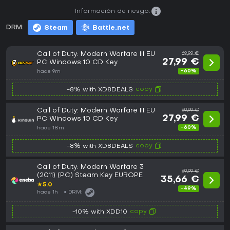
Información de riesgo:
DRM:
Steam
Battle.net
Call of Duty: Modern Warfare III EU
69,99 €
27,99 €
PC Windows 10 CD Key
-60%
hace 9m
copy
-8% with XD8DEALS
Call of Duty: Modern Warfare III EU
69,99 €
27,99 €
PC Windows 10 CD Key
-60%
hace 18m
copy
-8% with XD8DEALS
Call of Duty: Modern Warfare 3
69,99 €
(2011) (PC) Steam Key EUROPE
35,66 €
★
5.0
-49%
hace 1h
DRM:
copy
-10% with XDD10