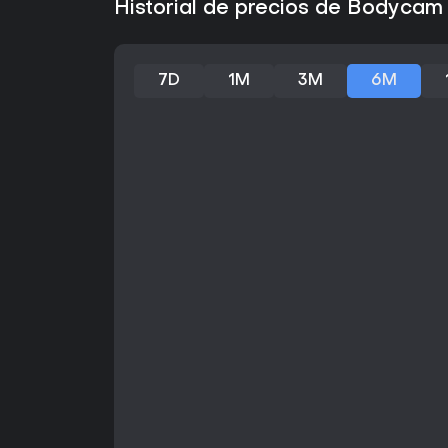
Historial de precios de Bodycam
7D
1M
3M
6M