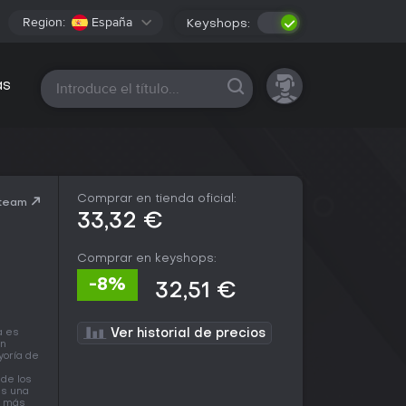
Region:
España
Keyshops:
Todas las plataformas
as
Comprar en tienda oficial:
Steam
33,32 €
Comprar en keyshops:
-8%
32,51 €
a es
Ver historial de precios
en
yoría de
 de los
as una
n más