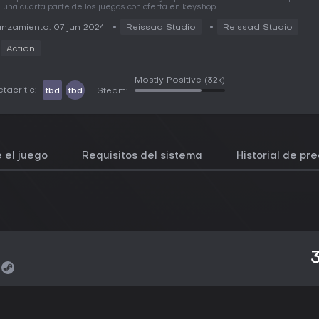
 una cuarta parte de los juegos con oferta en keyshop.
nzamiento: 07 jun 2024
Reissad Studio
Reissad Studio
Action
Mostly Positive
(32k)
tacritic:
tbd
tbd
Steam:
 el juego
Requisitos del sistema
Historial de pre