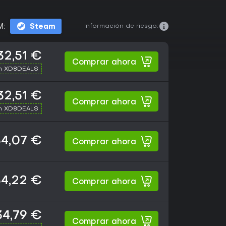
Información de riesgo:
M:
Steam
32,51 €
Comprar ahora
th XD8DEALS
32,51 €
Comprar ahora
th XD8DEALS
4,07 €
Comprar ahora
4,22 €
Comprar ahora
34,79 €
Comprar ahora