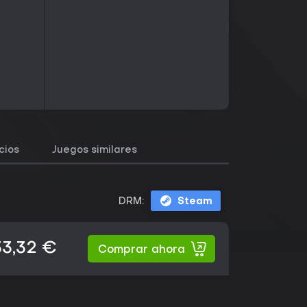
cios
Juegos similares
DRM:
Steam
33,32 €
Comprar ahora