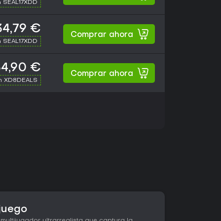
h SEAL17XDD
34,79 €
Comprar ahora
h SEAL17XDD
34,90 €
Comprar ahora
th XD8DEALS
juego
ltijugador ultrarrealista que captura la