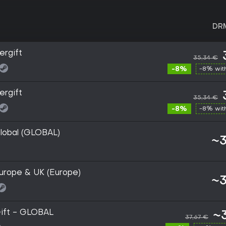
DR
rgift
35,34 €
-8%
-8% wi
rgift
35,34 €
-8%
-8% wi
lobal (GLOBAL)
~3
rope & UK (Europe)
~3
ift - GLOBAL
~
37,67 €