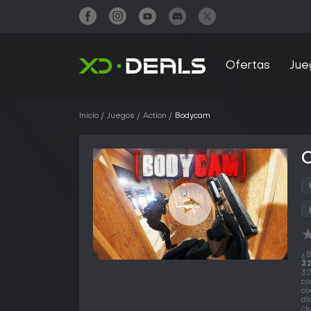
Ofertas
Jue
Inicio
Juegos
Action
Bodycam
¿B
32
32
co
co
dí
cl