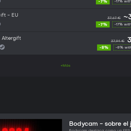
-7%
-17% wit
ft - EU
~
37,67 €
-7%
-17% wit
ltergift
37,94 €
-8%
-8% wi
+Más
Bodycam - sobre el 
Bodycam destaca como un FPS mu