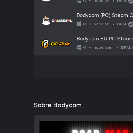
hace 5h
+1
DRM:
Bodycam (PC) Steam Gi
hace 5h
+1
DRM:
Bodycam EU PC Steam A
hace 1sem
+1
DRM:
Sobre Bodycam