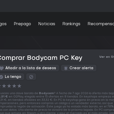
gos
Prepago
Noticias
Rankings
Recompens
Comprar Bodycam PC Key
Ver en 
Añadir a la lista de deseos
Crear alerta
Lo tengo
★
★
★
★
★
uscas una clave barata de
Bodycam
? A fecha de 7 ago 2026 la oferta más baj
,51 €
en G2Play, elegida entre 15 ofertas en 8 tiendas. En keyshops empieza 
,51 €, en tiendas oficiales en 33,32 €. En PC la keyshop gana en precio en la ma
mparaciones, pero entonces compras un código a un vendedor externo, así que
mprueba la región de activación. Este juego ya ha estado más barato, en el 78%
as con datos. Una alerta de precio te avisará de la próxima bajada. En PC compr
ave que activas en Steam u otro cliente, y aquí el mercado es el más amplio, co