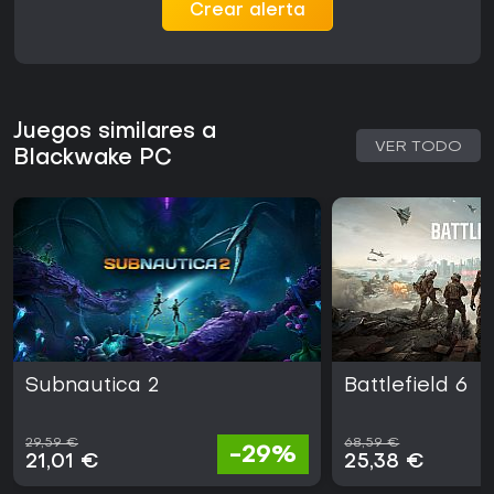
Crear alerta
Juegos similares a
VER TODO
Blackwake PC
Subnautica 2
Battlefield 6
29,59 €
68,59 €
-29%
21,01 €
25,38 €