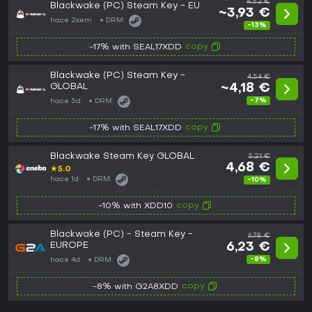
4,52 €
Blackwake (PC) Steam Key - EU
~3,93 €
hace 2sem
DRM:
-13%
copy
-17% with SEAL17XDD
Blackwake (PC) Steam Key -
4,54 €
GLOBAL
~4,18 €
-7%
hace 5d
DRM:
copy
-17% with SEAL17XDD
Blackwake Steam Key GLOBAL
5,21 €
4,68 €
★
5.0
hace 1d
DRM:
-10%
copy
-10% with XDD10
Blackwake (PC) - Steam Key -
6,78 €
EUROPE
6,23 €
-8%
hace 4d
DRM:
copy
-8% with G2A8XDD