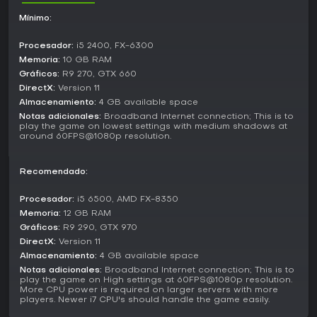
Mechanics and Features
Mínimo:
Entre sus mecánicas clave está el mantenimiento de barcos,
donde descuidar las reparaciones lleva al hundimiento,
Procesador:
i5 2400, FX-6300
junto a un arsenal variado como mosquetes para
Memoria:
10 GB RAM
francotiradores o granadas para impactos explosivos. El
Gráficos:
R9 270, GTX 660
trabajo en equipo es vital, ya que los lobos solitarios no
DirectX:
Version 11
duran sin la coordinación de la tripulación. Soporta hasta
Almacenamiento:
4 GB available space
54 jugadores en naves pequeñas y grandes para batallas
a gran escala. Actualizaciones recientes han pulido estos
Notas adicionales:
Broadband Internet connection; This is to
play the game on lowest settings with medium shadows at
sistemas para ofrecer un rendimiento más fluido y
around 60FPS@1080p resolution.
accesible.
¿Merece la pena?
Recomendado:
Blackwake sigue siendo una opción sólida para fans de
multijugador cooperativo con toque histórico, sobre todo
Procesador:
i5 6500, AMD FX-8350
tras volverse free to keep en una actualización de 2024
Memoria:
12 GB RAM
después de años sin novedades. La recepción es muy
Gráficos:
R9 290, GTX 970
positiva, con un 82 por ciento de más de 13.000 reseñas en
DirectX:
Version 11
inglés que lo recomiendan por su diversión y profundidad
Almacenamiento:
4 GB available space
estratégica. Eso sí, la base de jugadores activa ronda los
Notas adicionales:
Broadband Internet connection; This is to
20 a 30 usuarios, lo que puede alargar las esperas para
play the game on High settings at 60FPS@1080p resolution.
partidas completas. Si te apasionan los combates navales
More CPU power is required on larger servers with more
en equipo y no te molesta algo de repetición ocasional,
players. Newer i7 CPU's should handle the game easily.
vale la pena probarlo, más aún sin coste alguno.