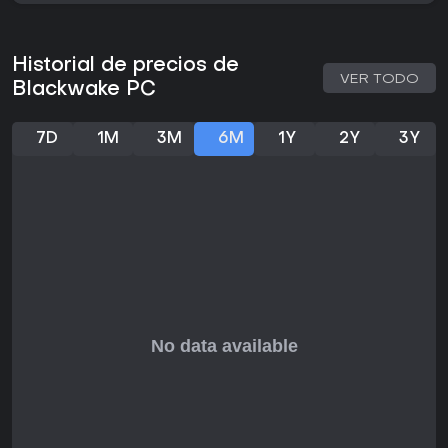
Historial de precios de
VER TODO
Blackwake PC
7D
1M
3M
6M
1Y
2Y
3Y