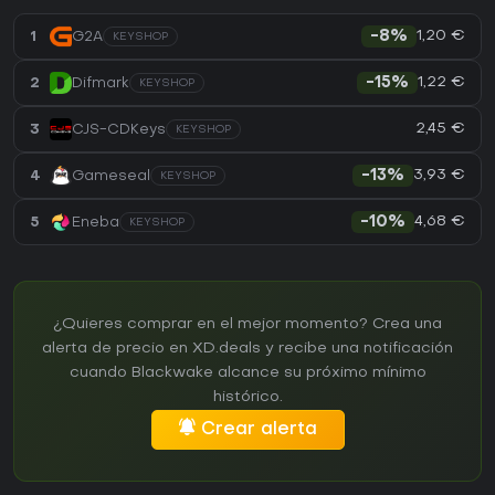
1,20 €
1
G2A
-8%
KEYSHOP
1,22 €
2
Difmark
-15%
KEYSHOP
2,45 €
3
CJS-CDKeys
KEYSHOP
3,93 €
4
Gameseal
-13%
KEYSHOP
4,68 €
5
Eneba
-10%
KEYSHOP
¿Quieres comprar en el mejor momento? Crea una
alerta de precio en XD.deals y recibe una notificación
cuando Blackwake alcance su próximo mínimo
histórico.
Crear alerta