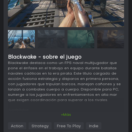
Blackwake - sobre el juego
Blackwake destaca como un FPS naval multijugador que
pone el énfasis en el trabajo en equipo durante batallas
navales caóticas en la era pirata. Este título cargado de
acción fusiona estrategia y disparos en primera persona,
con jugadores que tripulan barcos, manejan cañones y se
lanzan a combates cuerpo a cuerpo. Disponible para PC,
sumerge a los jugadores en enfrentamientos en alta mar
que exigen coordinación para superar a los rivales.
Jugabilidad
+Más
En Blackwake, la experiencia gira en torno a tripular
enormes barcos con hasta 13 jugadores por nave,
Action
Strategy
Free To Play
Indie
encargándose de tareas como cargar y disparar cañones,