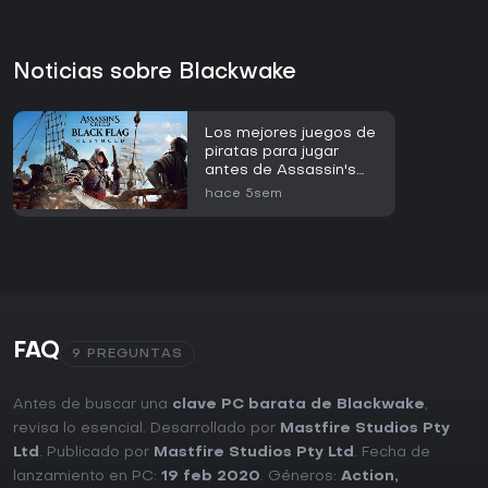
Noticias sobre Blackwake
Los mejores juegos de
piratas para jugar
antes de Assassin's
Creed Black Flag
hace 5sem
Resynced
FAQ
9 PREGUNTAS
Antes de buscar una
clave PC barata de Blackwake
,
revisa lo esencial. Desarrollado por
Mastfire Studios Pty
Ltd
. Publicado por
Mastfire Studios Pty Ltd
. Fecha de
lanzamiento en PC:
19 feb 2020
. Géneros:
Action
,