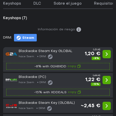
Keyshops
DLC
Sobre el juego
Requisitos 
Keyshops (7)
Información de riesgo:
DRM:
Steam
1,31 €
Blackwake Steam Key GLOBAL
1,20 €
hace 5sem
DRM:
-8%
copy
-8% with G2A8XDD
1,44 €
Blackwake (PC)
1,22 €
hace 2sem
DRM:
-15%
copy
-15% with XDDEALS
Blackwake Steam Key (GLOBAL)
~2,45 €
hace 1sem
DRM: