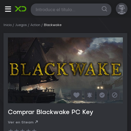
Todas
Inicio
Juegos
Action
Blackwake
Comprar Blackwake PC Key
Ver en Steam