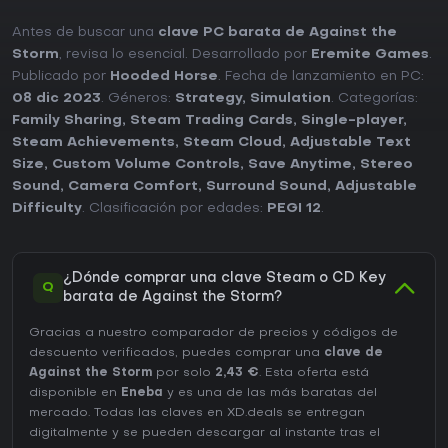
Antes de buscar una
clave PC barata de Against the
Storm
, revisa lo esencial. Desarrollado por
Eremite Games
.
Publicado por
Hooded Horse
. Fecha de lanzamiento en PC:
08 dic 2023
. Géneros:
Strategy
,
Simulation
. Categorías:
Family Sharing
,
Steam Trading Cards
,
Single-player
,
Steam Achievements
,
Steam Cloud
,
Adjustable Text
Size
,
Custom Volume Controls
,
Save Anytime
,
Stereo
Sound
,
Camera Comfort
,
Surround Sound
,
Adjustable
Difficulty
. Clasificación por edades:
PEGI 12
.
¿Dónde comprar una clave Steam o CD Key
Q
barata de Against the Storm?
Gracias a nuestro comparador de precios y códigos de
descuento verificados, puedes comprar una
clave de
Against the Storm
por solo
2,43 €
. Esta oferta está
disponible en
Eneba
y es una de las más baratas del
mercado. Todas las claves en XD.deals se entregan
digitalmente y se pueden descargar al instante tras el