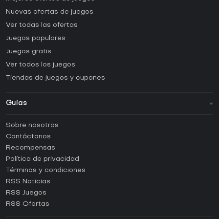
Nuevas ofertas de juegos
Ver todas las ofertas
Juegos populares
Juegos gratis
Ver todos los juegos
Tiendas de juegos y cupones
Guías
FAQ
Sobre nosotros
Guías y tutoriales
Contáctanos
¿Cómo activar una CD Key de Steam?
Recompensas
¿Cómo activar una CD Key de Epic Games?
Política de privacidad
Términos y condiciones
¿Cómo activar una CD Key de GOG?
RSS Noticias
¿Cómo activar una CD Key de Ubisoft Connect?
RSS Juegos
¿Cómo activar una CD Key de EA App?
RSS Ofertas
¿Cómo activar una CD Key de Battle.net?