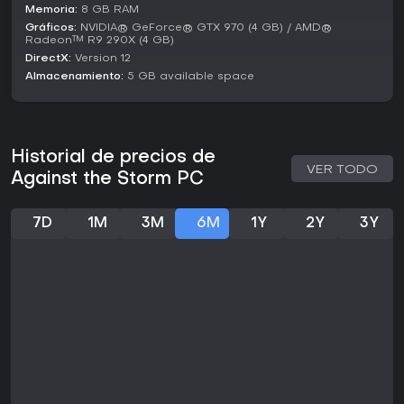
2026, está disponible en PC y Nintendo Switch, con soporte
Memoria:
8 GB RAM
continuo mediante actualizaciones que pulen el balance e
Gráficos:
NVIDIA® GeForce® GTX 970 (4 GB) / AMD®
introducen funciones. La versión actual incluye mejoras en
Radeon™ R9 290X (4 GB)
la meta-progresión y aportes de la comunidad.
DirectX:
Version 12
Almacenamiento:
5 GB available space
¿Merece la pena?
Con un Metacritic de 91 y reseñas Steam Overwhelmingly
Positive al 95% de más de 18.000 en inglés, Against the
Storm goza de una gran acogida por su innovadora
mezcla de city building y roguelite. Las opiniones recientes
Historial de precios de
VER TODO
siguen en Very Positive, con un 89% de aprobación en 259
Against the Storm PC
envíos de los últimos 30 días. Si te gustan los juegos de
estrategia que exigen adaptación y gestión de recursos en
un entorno fantástico exigente, este título ofrece atractivo
7D
1M
3M
6M
1Y
2Y
3Y
duradero gracias a sus expediciones rejugables y
profundidad. Es ideal para quienes valoran la generación
procedural y la meta-progresión, una opción sólida para
novatos y veteranos en 2026.