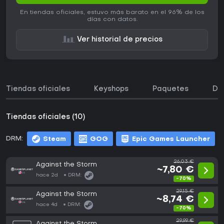
En tiendas oficiales, estuvo más barato en el 96% de los
días con datos.
Ver historial de precios
Tiendas oficiales
Keyshops
Paquetes
DL
Tiendas oficiales (10)
DRM:
Steam
GOG
Epic Games Launcher
26,03 €
Against the Storm
~7,80 €
hace 2d
DRM:
-70%
29,15 €
Against the Storm
~8,74 €
hace 4d
DRM:
-70%
29,99 €
Against the Storm