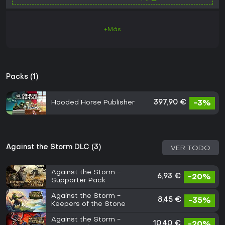
+Más
Packs (1)
Hooded Horse Publisher
397,90 €
-3%
Against the Storm DLC (3)
VER TODO
Against the Storm -
6,93 €
-20%
Supporter Pack
Against the Storm -
8,45 €
-35%
Keepers of the Stone
Against the Storm -
10,40 €
-20%