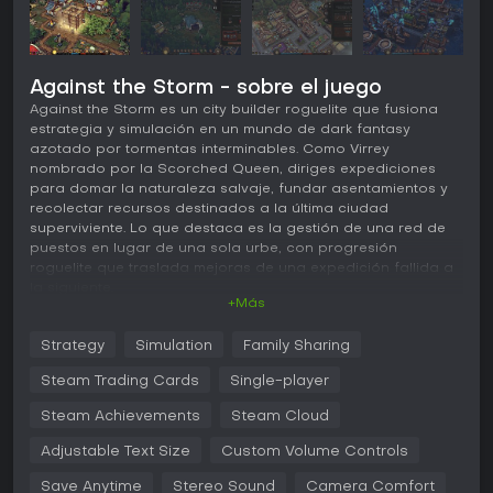
Against the Storm - sobre el juego
Against the Storm es un city builder roguelite que fusiona
estrategia y simulación en un mundo de dark fantasy
azotado por tormentas interminables. Como Virrey
nombrado por la Scorched Queen, diriges expediciones
para domar la naturaleza salvaje, fundar asentamientos y
recolectar recursos destinados a la última ciudad
superviviente. Lo que destaca es la gestión de una red de
puestos en lugar de una sola urbe, con progresión
roguelite que traslada mejoras de una expedición fallida a
la siguiente.
+Más
Jugabilidad
Strategy
Simulation
Family Sharing
En Against the Storm, el núcleo del juego gira en torno a
lanzar expediciones desde la Smoldering City para
Steam Trading Cards
Single-player
establecer asentamientos en biomas generados
proceduralmente. Recolectas recursos, construyes edificios
Steam Achievements
Steam Cloud
y asignas trabajadores de diversas razas fantásticas a
Adjustable Text Size
Custom Volume Controls
labores como agricultura, artesanía o exploración. Los
ciclos climáticos, incluido el letal Blightstorm, exigen
Save Anytime
Stereo Sound
Camera Comfort