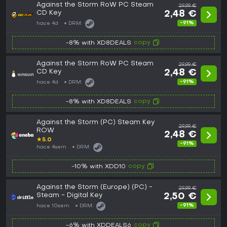
Against the Storm RoW PC Steam
29,99 €
CD Key
2,48 €
-91%
hace 4d
DRM:
copy
-8% with XD8DEALS
Against the Storm RoW PC Steam
29,99 €
CD Key
2,48 €
-91%
hace 4d
DRM:
copy
-8% with XD8DEALS
Against the Storm (PC) Steam Key
29,99 €
ROW
2,48 €
★
5.0
-91%
hace 4sem
DRM:
copy
-10% with XDD10
Against the Storm (Europe) (PC) -
29,99 €
Steam - Digital Key
2,50 €
-91%
hace 10sem
DRM:
copy
-6% with XDDEALS6