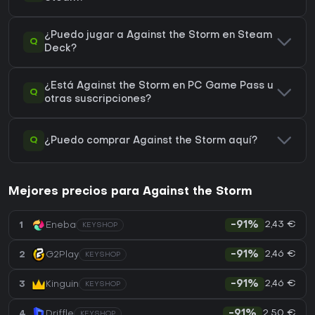
¿Puedo jugar a Against the Storm en Steam
Q
Deck?
¿Está Against the Storm en PC Game Pass u
Q
otras suscripciones?
Q
¿Puedo comprar Against the Storm aquí?
Mejores precios para Against the Storm
2,43 €
1
Eneba
-91%
KEYSHOP
2,46 €
2
G2Play
-91%
KEYSHOP
2,46 €
3
Kinguin
-91%
KEYSHOP
2,50 €
4
Driffle
-91%
KEYSHOP