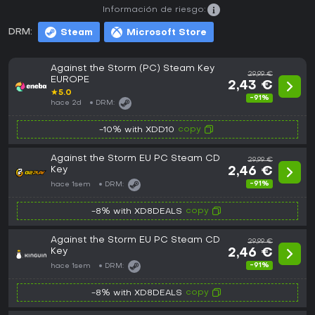
Información de riesgo:
DRM:
Steam
Microsoft Store
Against the Storm (PC) Steam Key
29,99 €
EUROPE
2,43 €
★
5.0
-91%
hace 2d
DRM:
copy
-10% with XDD10
Against the Storm EU PC Steam CD
29,99 €
Key
2,46 €
-91%
hace 1sem
DRM:
copy
-8% with XD8DEALS
Against the Storm EU PC Steam CD
29,99 €
Key
2,46 €
-91%
hace 1sem
DRM:
copy
-8% with XD8DEALS