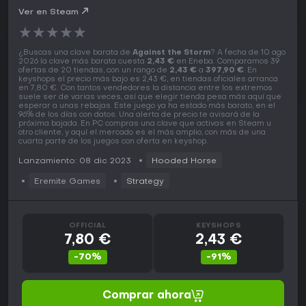
Ver en Steam
★
★
★
★
★
¿Buscas una clave barata de
Against the Storm
? A fecha de 10 ago
2026 la clave más barata cuesta
2,43 €
en Eneba. Comparamos 39
ofertas de 20 tiendas, con un rango de
2,43 €
a
397,90 €
. En
keyshops el precio más bajo es 2,43 €, en tiendas oficiales arranca
en 7,80 €. Con tantos vendedores la distancia entre los extremos
suele ser de varias veces, así que elegir tienda pesa más aquí que
esperar a unas rebajas. Este juego ya ha estado más barato, en el
96% de los días con datos. Una alerta de precio te avisará de la
próxima bajada. En PC compras una clave que activas en Steam u
otro cliente, y aquí el mercado es el más amplio, con más de una
cuarta parte de los juegos con oferta en keyshop.
Lanzamiento: 08 dic 2023
Hooded Horse
Eremite Games
Strategy
OFFICIAL
KEYSHOPS
7,80 €
2,43 €
-70%
-91%
Comprar ahora