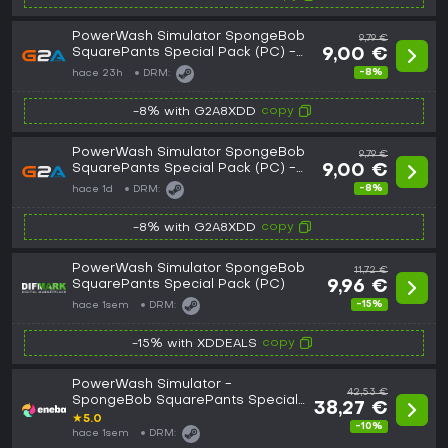
PowerWash Simulator SpongeBob
9,79 €
SquarePants Special Pack (PC) -
9,00 €
Steam Gift - EUROPE
-8%
hace 23h
DRM:
copy
-8% with G2A8XDD
PowerWash Simulator SpongeBob
9,79 €
SquarePants Special Pack (PC) -
9,00 €
Steam Gift - GLOBAL
-8%
hace 1d
DRM:
copy
-8% with G2A8XDD
PowerWash Simulator SpongeBob
11,72 €
SquarePants Special Pack (PC)
9,96 €
-15%
hace 1sem
DRM:
copy
-15% with XDDEALS
PowerWash Simulator -
42,53 €
SpongeBob SquarePants Special
38,27 €
Pack (DLC) (PC) Steam Key
★
5.0
-10%
EUROPE
hace 1sem
DRM: