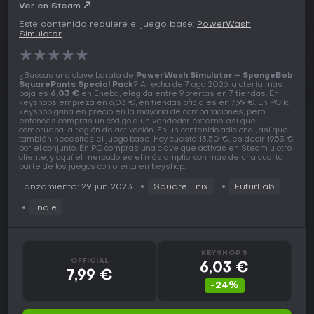
Pack PC Key
Ver en Steam
Este contenido requiere el juego base:
PowerWash
Simulator
★
★
★
★
★
¿Buscas una clave barata de
PowerWash Simulator – SpongeBob
SquarePants Special Pack
? A fecha de 7 ago 2026 la oferta más
baja es
6,03 €
en Eneba, elegida entre 9 ofertas en 7 tiendas. En
keyshops empieza en 6,03 €, en tiendas oficiales en 7,99 €. En PC la
keyshop gana en precio en la mayoría de comparaciones, pero
entonces compras un código a un vendedor externo, así que
comprueba la región de activación. Es un contenido adicional, así que
también necesitas el juego base. Hoy cuesta 13,50 €, es decir 19,53 €
por el conjunto. En PC compras una clave que activas en Steam u otro
cliente, y aquí el mercado es el más amplio, con más de una cuarta
parte de los juegos con oferta en keyshop.
Lanzamiento: 29 jun 2023
Square Enix
FuturLab
Indie
KEYSHOPS
OFFICIAL
6,03 €
7,99 €
-24%