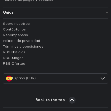
Guías
FAQ
Sobre nosotros
Guías y tutoriales
Contáctanos
¿Cómo activar una CD Key de Steam?
Recompensas
¿Cómo activar una CD Key de Epic Games?
Política de privacidad
Términos y condiciones
¿Cómo activar una CD Key de GOG?
RSS Noticias
¿Cómo activar una CD Key de Ubisoft Connect?
RSS Juegos
¿Cómo activar una CD Key de EA App?
RSS Ofertas
¿Cómo activar una CD Key de Battle.net?
España (EUR)
Back to the top