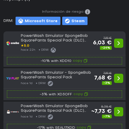
Información de riesgo:
DRM:
Microsoft Store
Steam
PowerWash Simulator SpongeBob
7,99 €
SquarePants Special Pack (DLC)
6,03 €
XBOX LIVE Key EUROPE
★
5.0
-24%
hace 22h
DRM:
copy
-10% with XDD10
PowerWash Simulator - SpongeBob
7,99 €
SquarePants Special Pack
7,68 €
-3%
hace 1d
DRM:
copy
-3% with XD3OFF
PowerWash Simulator SpongeBob
8,38 €
SquarePants Special Pack (DLC)
~7,73 €
(PC) Steam Gift - GLOBAL
-7%
hace 1d
DRM:
copy
-17% with SEAL17XDD