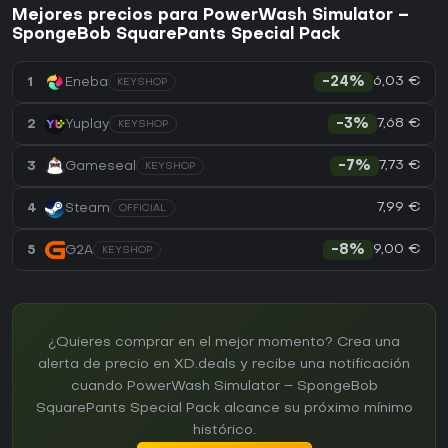
Mejores precios para PowerWash Simulator –
SpongeBob SquarePants Special Pack
6,03 €
1
Eneba
-24%
KEYSHOP
7,68 €
2
Yuplay
-3%
KEYSHOP
7,73 €
3
Gameseal
-7%
KEYSHOP
7,99 €
4
Steam
OFFICIAL
9,00 €
5
G2A
-8%
KEYSHOP
¿Quieres comprar en el mejor momento? Crea una
alerta de precio en XD.deals y recibe una notificación
cuando PowerWash Simulator – SpongeBob
SquarePants Special Pack alcance su próximo mínimo
histórico.