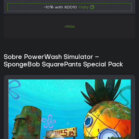
copy
-10% with XDD10
+Más
Sobre PowerWash Simulator –
SpongeBob SquarePants Special Pack