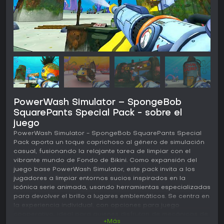
PowerWash Simulator – SpongeBob
SquarePants Special Pack - sobre el
juego
PowerWash Simulator - SpongeBob SquarePants Special
Pack aporta un toque caprichoso al género de simulación
casual, fusionando la relajante tarea de limpiar con el
vibrante mundo de Fondo de Bikini. Como expansión del
juego base PowerWash Simulator, este pack invita a los
jugadores a limpiar entornos sucios inspirados en la
icónica serie animada, usando herramientas especializadas
para devolver el brillo a lugares emblemáticos. Se centra en
la experiencia individual, con opciones para juego
cooperativo, ideal para quienes disfrutan de mecánicas de
+Más
simulación relajadas en un entorno familiar.