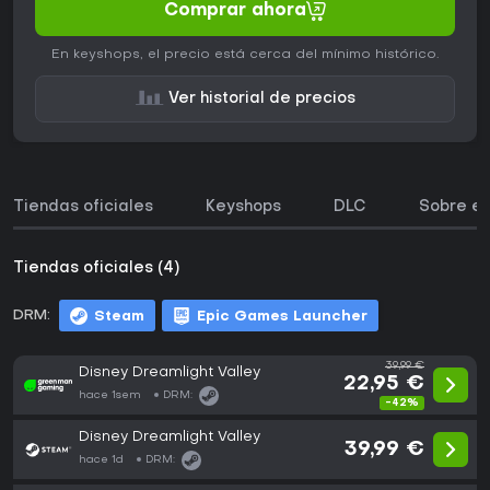
Comprar ahora
En keyshops, el precio está cerca del mínimo histórico.
Ver historial de precios
Tiendas oficiales
Keyshops
DLC
Sobre el
Tiendas oficiales (4)
DRM:
Steam
Epic Games Launcher
39,99 €
Disney Dreamlight Valley
22,95 €
hace 1sem
DRM:
-42%
Disney Dreamlight Valley
39,99 €
hace 1d
DRM: