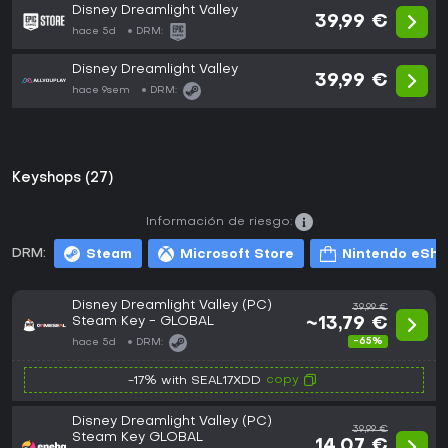
Disney Dreamlight Valley
39,99 €
hace 5d
DRM:
Disney Dreamlight Valley
39,99 €
hace 9sem
DRM:
Keyshops (27)
Información de riesgo:
DRM:
Steam
Microsoft Store
Nintendo eSh
Disney Dreamlight Valley (PC)
39,99 €
Steam Key - GLOBAL
~13,79 €
-65%
hace 5d
DRM:
copy
-17% with SEAL17XDD
Disney Dreamlight Valley (PC)
39,99 €
Steam Key GLOBAL
14,07 €