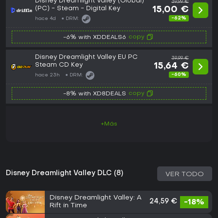
Disney Dreamlight Valley (Global)
39,99 €
(PC) - Steam - Digital Key
15,00 €
-62%
hace 4d
DRM:
copy
-6% with XDDEALS6
Disney Dreamlight Valley EU PC
39,99 €
Steam CD Key
15,64 €
-60%
hace 23h
DRM:
copy
-8% with XD8DEALS
+Más
Disney Dreamlight Valley DLC (8)
VER TODO
Disney Dreamlight Valley: A
24,59 €
-18%
Rift in Time