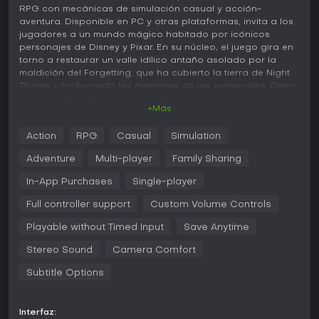
RPG con mecánicas de simulación casual y acción-
aventura. Disponible en PC y otras plataformas, invita a los
jugadores a un mundo mágico habitado por icónicos
personajes de Disney y Pixar. En su núcleo, el juego gira en
torno a restaurar un valle idílico antaño asolado por la
maldición del Forgetting, que ha cubierto la tierra de Night
Thorns y ha borrado las memorias de los personajes. Como
protagonista, devuelves la magia mediante misiones,
+Más
exploración e interacciones diarias, creando un vecindario
a tu medida.
Action
RPG
Casual
Simulation
Jugabilidad
Adventure
Multi-player
Family Sharing
El gameplay de Disney Dreamlight Valley se basa en un
bucle no lineal de recolección de recursos, crafting y
In-App Purchases
Single-player
construcción de relaciones. Controlas un avatar
Full controller support
Custom Volume Controls
personalizable con herramientas como pico, pala, caña de
pescar y regadera, que nunca se rompen y sirven para
Playable without Timed Input
Save Anytime
minar, excavar, pescar y cultivar. La gestión de energía es
clave: consumir comidas cocinadas restaura tu resistencia y
Stereo Sound
Camera Comfort
otorga buffs como mayor velocidad de movimiento o
mejores rendimientos de recursos. La magia, en forma de
Subtitle Options
Dreamlight, te permite eliminar Night Thorns y desbloquear
nuevas áreas, incluidas Realms únicas ligadas a
personajes como Anna de Frozen o Simba de The Lion King.
Interfaz: