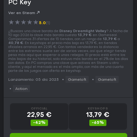
PC Key
Ver en Steam
★
★
★
★
★
5.0
(1)
¿Buscas una clave barata de
Disney Dreamlight Valley
? A fecha de
10 ago 2026 la clave más barata cuesta
13,79 €
en Gameseal.
Comparamos 31 ofertas de 15 tiendas, con un rango de
13,79 €
a
40,78 €
. En keyshops el precio más bajo es 13,79 €, en tiendas
oficiales arranca en 22,95 €. Con tantos vendedores la distancia
entre los extremos suele ser de varias veces, así que elegir tienda
pesa más aquí que esperar a unas rebajas. El precio está entre los
más bajos de su historial, solo estuvo más barato en el 2% de los días
con datos. En PC compras una clave que activas en Steam u otro
cliente, y aquí el mercado es el más amplio, con más de una cuarta
parte de los juegos con oferta en keyshop.
Lanzamiento: 05 dic 2023
Gameloft
Gameloft
Action
OFFICIAL
KEYSHOPS
22,95 €
13,79 €
-42%
-65%