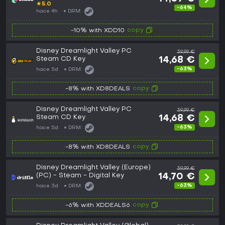
★
5.0
-64%
hace 4h
DRM:
copy
-10% with XDD10
Disney Dreamlight Valley PC
39,99 €
Steam CD Key
14,68 €
-63%
hace 5d
DRM:
copy
-8% with XD8DEALS
Disney Dreamlight Valley PC
39,99 €
Steam CD Key
14,68 €
-63%
hace 5d
DRM:
copy
-8% with XD8DEALS
Disney Dreamlight Valley (Europe)
39,99 €
(PC) - Steam - Digital Key
14,70 €
-63%
hace 3d
DRM:
copy
-6% with XDDEALS6