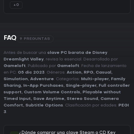
0
▲
FAQ
9 PREGUNTAS
Antes de buscar una
clave PC barata de Disney
Dreamlight Valley
, revisa lo esencial. Desarrollado por
Gameloft
. Publicado por
Gameloft
. Fecha de lanzamiento
en PC:
05 dic 2023
. Géneros:
Action
,
RPG
,
Casual
,
Simulation
,
Adventure
. Categorías:
Multi-player
,
Family
Sharing
,
In-App Purchases
,
Single-player
,
Full controller
support
,
Custom Volume Controls
,
Playable without
Timed Input
,
Save Anytime
,
Stereo Sound
,
Camera
Comfort
,
Subtitle Options
. Clasificación por edades:
PEGI
3
.
¿Dónde comprar una clave Steam o CD Key