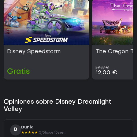
Disney Speedstorm
The Oregon Tra
29,27 €
Gratis
12,00 €
Opiniones sobre Disney Dreamlight
Valley
Bunia
B
★
★
★
★
★
5/5
hace 16sem