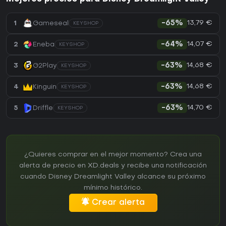
13,79 €
1
Gameseal
-65%
KEYSHOP
14,07 €
2
Eneba
-64%
KEYSHOP
14,68 €
3
G2Play
-63%
KEYSHOP
14,68 €
4
Kinguin
-63%
KEYSHOP
14,70 €
5
Driffle
-63%
KEYSHOP
¿Quieres comprar en el mejor momento? Crea una
alerta de precio en XD.deals y recibe una notificación
cuando Disney Dreamlight Valley alcance su próximo
mínimo histórico.
Crear alerta