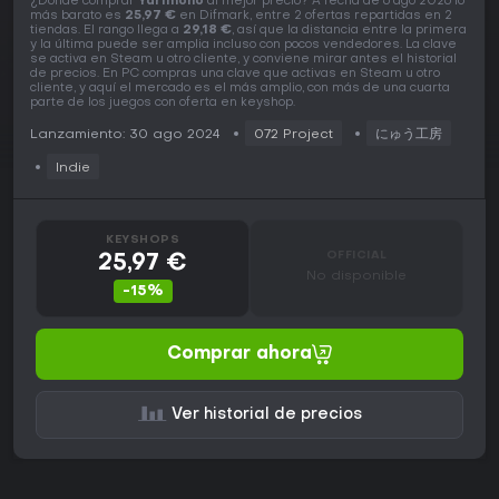
¿Dónde comprar
Yarimono
al mejor precio? A fecha de 6 ago 2026 lo
más barato es
25,97 €
en Difmark, entre 2 ofertas repartidas en 2
tiendas. El rango llega a
29,18 €
, así que la distancia entre la primera
y la última puede ser amplia incluso con pocos vendedores. La clave
se activa en Steam u otro cliente, y conviene mirar antes el historial
de precios. En PC compras una clave que activas en Steam u otro
cliente, y aquí el mercado es el más amplio, con más de una cuarta
parte de los juegos con oferta en keyshop.
Lanzamiento: 30 ago 2024
072 Project
にゅう工房
Indie
KEYSHOPS
OFFICIAL
25,97 €
No disponible
-15%
Comprar ahora
Ver historial de precios