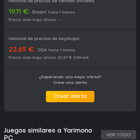
técnicos y ampliado el soporte de idiomas, lo que indica
Historial de precios de tiendas oficiales
mantenimiento continuo. Su disponibilidad en PC facilita la
19,11 €
prueba para cualquier interesado en esta mezcla de
Steam
hace 1 meses
colección, combates por turnos y descubrimiento narrativo.
Precio más bajo ahora:
-
-
Historial de precios de keyshops
22,69 €
G2A
hace 1 meses
Precio más bajo ahora:
25,97 €
Difmark
¿Esperando una mejor oferta?
Crear una alerta.
Crear alerta
Juegos similares a Yarimono
VER TODO
PC