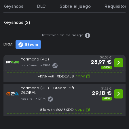
Keyshops
DLC
Sobre el juego
Requisitos 
Keyshops (2)
Información de riesgo:
DRM:
Steam
30,56 €
Yarimono (PC)
25,97 €
hace 1sem
DRM:
-15%
copy
-15% with XDDEALS
Yarimono (PC) - Steam Gift -
31,72 €
GLOBAL
29,18 €
-8%
hace 1d
DRM:
copy
-8% with G2A8XDD