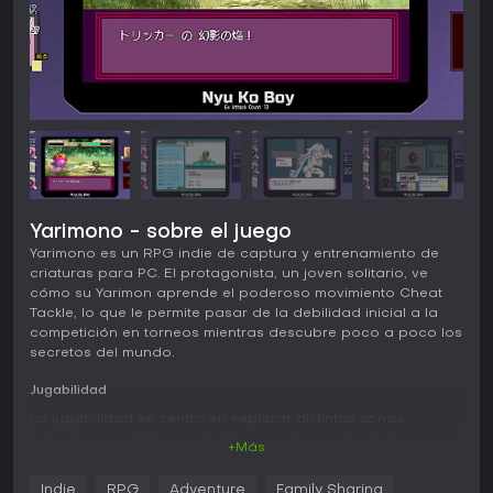
Yarimono - sobre el juego
Yarimono es un RPG indie de captura y entrenamiento de
criaturas para PC. El protagonista, un joven solitario, ve
cómo su Yarimon aprende el poderoso movimiento Cheat
Tackle, lo que le permite pasar de la debilidad inicial a la
competición en torneos mientras descubre poco a poco los
secretos del mundo.
Jugabilidad
La jugabilidad se centra en explorar distintas zonas,
enfrentarse a Yarimon salvajes o a otros entrenadores y
+Más
resolver combates por turnos. Puedes llevar hasta tres
Yarimon al mismo tiempo, aprovechando las ventajas
Indie
RPG
Adventure
Family Sharing