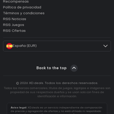
¿Cómo activar una CD Key de Steam?
Recompensas
¿Cómo activar una CD Key de Epic Games?
Política de privacidad
Términos y condiciones
¿Cómo activar una CD Key de GOG?
RSS Noticias
¿Cómo activar una CD Key de Ubisoft Connect?
RSS Juegos
¿Cómo activar una CD Key de EA App?
RSS Ofertas
¿Cómo activar una CD Key de Battle.net?
España (EUR)
Back to the top
© 2026 XD.deals. Todos los derechos reservados.
Todas las marcas comerciales, títulos de juegos, logotipos e imágenes son
propiedad de sus respectivos dueños y se usan solo con fines de
identificación e información.
Aviso legal:
XD.deals es un servicio independiente de comparación
de precios y agregación de ofertas y no está afiliado ni respaldado