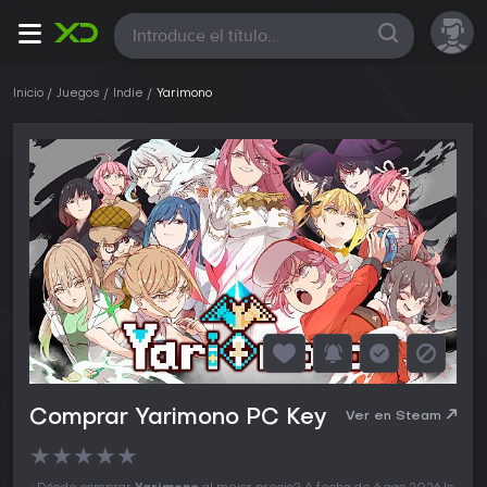
Todas
Inicio
Juegos
Indie
Yarimono
Comprar Yarimono PC Key
Ver en Steam
★
★
★
★
★