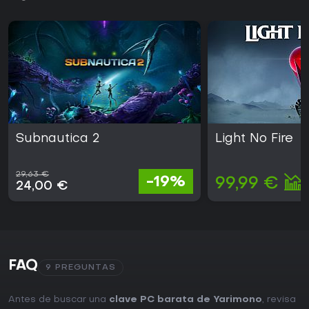
Subnautica 2
Light No Fire
29,63 €
-19%
99,99 €
24,00 €
FAQ
9 PREGUNTAS
Antes de buscar una
clave PC barata de Yarimono
, revisa