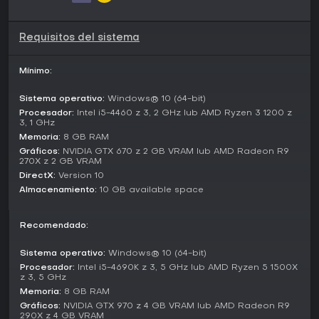
mundo.
Modos de juego
Requisitos del sistema
Worshippers of Cthulhu se centra en una campaña para un
jugador en la que guías a tu culto a través de una narrativa
Mínimo:
de despertar cósmico. La experiencia se desarrolla de
forma progresiva, partiendo de un conocimiento limitado
Sistema operativo:
Windows® 10 (64-bit)
que se expande al desentrañar misterios sobrenaturales.
Procesador:
Intel i5-4460 z 3, 2 GHz lub AMD Ryzen 3 1200 z
3, 1 GHz
No hay modos multijugador diferenciados; el enfoque está
Memoria:
8 GB RAM
en la estrategia en solitario, con desafíos derivados de la
Gráficos:
NVIDIA GTX 670 z 2 GB VRAM lub AMD Radeon R9
escasez de recursos, amenazas externas y dinámicas
270X z 2 GB VRAM
internas del culto. Su estado de Early Access implica que la
DirectX:
Version 10
campaña sigue en desarrollo, con posibilidades de mayor
Almacenamiento:
10 GB available space
profundidad en futuras actualizaciones.
Key Mechanics and Features
Recomendado:
Más allá de la construcción básica de ciudades, el juego
introduce elementos lovecraftianos como bendiciones
Sistema operativo:
Windows® 10 (64-bit)
eldritch que modifican la eficiencia productiva o las
Procesador:
Intel i5-4690K z 3, 5 GHz lub AMD Ryzen 5 1500X
capacidades de los seguidores. La asignación de la fuerza
z 3, 5 GHz
laboral resulta crucial, ya que puedes dirigir a los
Memoria:
8 GB RAM
seguidores a conquistar nuevos territorios o explorar ruinas
Gráficos:
NVIDIA GTX 970 z 4 GB VRAM lub AMD Radeon R9
en busca de artefactos.
290X z 4 GB VRAM