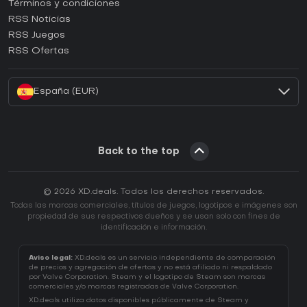
Términos y condiciones
¿Cómo activar una CD Key de GOG?
RSS Noticias
¿Cómo activar una CD Key de Ubisoft Connect?
RSS Juegos
¿Cómo activar una CD Key de EA App?
RSS Ofertas
¿Cómo activar una CD Key de Battle.net?
España (EUR)
Back to the top
© 2026 XD.deals. Todos los derechos reservados.
Todas las marcas comerciales, títulos de juegos, logotipos e imágenes son
propiedad de sus respectivos dueños y se usan solo con fines de
identificación e información.
Aviso legal:
XD.deals es un servicio independiente de comparación
de precios y agregación de ofertas y no está afiliado ni respaldado
por Valve Corporation. Steam y el logotipo de Steam son marcas
comerciales y/o marcas registradas de Valve Corporation.
XD.deals utiliza datos disponibles públicamente de Steam y