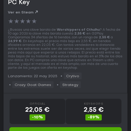
PC Key
Ver en Steam
★
★
★
★
★
¿Buscas una clave barata de
Worshippers of Cthulhu
? A fecha de
10 ago 2026 la clave más barata cuesta
2,55 €
en G2Play.
Comparamos 34 ofertas de 16 tiendas, con un rango de
2,55 €
a
26,99 €
. En keyshops el precio más bajo es 2,55 €, en tiendas
oficiales arranca en 22,05 €. Con tantos vendedores la distancia
entre los extremos suele ser de varias veces, así que elegir tienda
pesa más aquí que esperar a unas rebajas. El precio está entre los
más bajos de su historial, solo estuvo más barato en el 3% de los días
con datos. En PC compras una clave que activas en Steam u otro
cliente, y aquí el mercado es el más amplio, con más de una cuarta
parte de los juegos con oferta en keyshop.
Lanzamiento: 22 may 2025
Crytivo
Crazy Goat Games
Strategy
OFFICIAL
KEYSHOPS
22,05 €
2,55 €
-10%
-89%