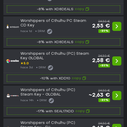
copy
-8% with XD8DEALS
Worshippers of Cthulhu PC Steam
24,50 €
CD Key
2,55 €
-89%
hace 1d
DRM:
copy
-8% with XD8DEALS
Worshippers of Cthulhu (PC) Steam
24,50 €
Key GLOBAL
2,58 €
★
5.0
-89%
hace 3d
DRM:
copy
-10% with XDD10
Worshippers of Cthulhu (PC)
24,50 €
Steam Key - GLOBAL
~2,63 €
-89%
hace 14h
DRM:
copy
-17% with SEAL17XDD
Worshippers of Cthulhu (PC)
24,50 €