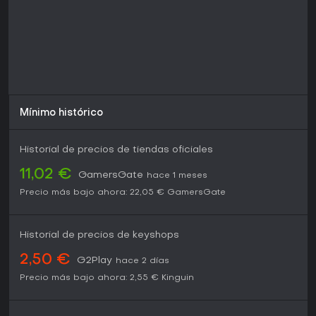
lo suficiente la gestión del culto y los sistemas de rituales
como para recomendarlo a aficionados del género.
Mínimo histórico
Historial de precios de tiendas oficiales
11,02 €
GamersGate
hace 1 meses
Precio más bajo ahora:
22,05 €
GamersGate
Historial de precios de keyshops
2,50 €
G2Play
hace 2 días
Precio más bajo ahora:
2,55 €
Kinguin