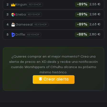
2,55 €
2
Kinguin
-89%
KEYSHOP
2,58 €
3
Eneba
-89%
KEYSHOP
2,63 €
4
Gameseal
-89%
KEYSHOP
2,80 €
5
Driffle
-88%
KEYSHOP
¿Quieres comprar en el mejor momento? Crea una
alerta de precio en XD.deals y recibe una notificación
cuando Worshippers of Cthulhu alcance su próximo
mínimo histórico.
Crear alerta