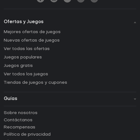
Ofertas y Juegos
Mejores ofertas de juegos
Nuevas ofertas de juegos
Ver todas las ofertas
Juegos populares
Juegos gratis
Ver todos los juegos
Tiendas de juegos y cupones
Guías
FAQ
Sobre nosotros
Guías y tutoriales
Contáctanos
¿Cómo activar una CD Key de Steam?
Recompensas
¿Cómo activar una CD Key de Epic Games?
Política de privacidad