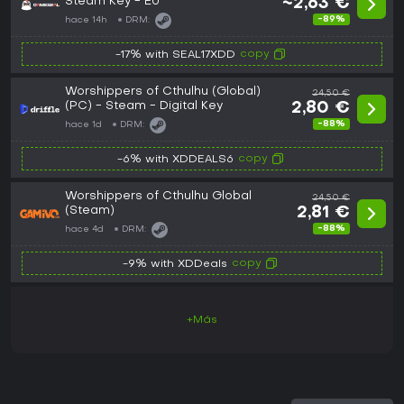
Steam Key - EU
~2,63 €
-89%
hace 14h
DRM:
copy
-17% with SEAL17XDD
Worshippers of Cthulhu (Global)
24,50 €
(PC) - Steam - Digital Key
2,80 €
-88%
hace 1d
DRM:
copy
-6% with XDDEALS6
Worshippers of Cthulhu Global
24,50 €
(Steam)
2,81 €
-88%
hace 4d
DRM:
copy
-9% with XDDeals
+Más