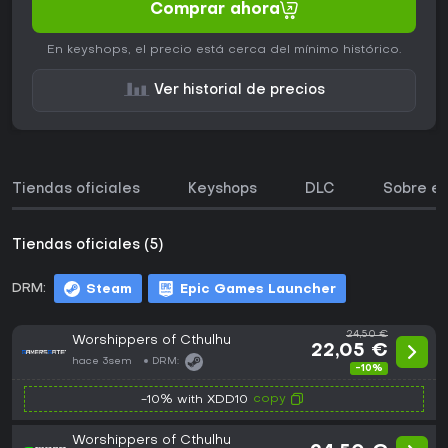
Comprar ahora
En keyshops, el precio está cerca del mínimo histórico.
Ver historial de precios
Tiendas oficiales
Keyshops
DLC
Sobre el
Tiendas oficiales (5)
DRM:
Steam
Epic Games Launcher
24,50 €
Worshippers of Cthulhu
22,05 €
hace 3sem
DRM:
-10%
copy
-10% with XDD10
Worshippers of Cthulhu