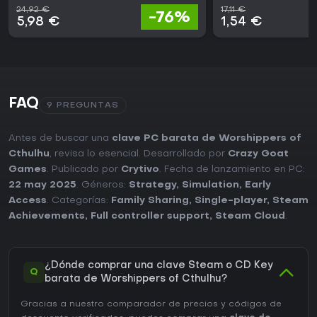
24,92 €
17,11 €
-76%
5,98 €
1,54 €
FAQ
9 PREGUNTAS
Antes de buscar una
clave PC barata de Worshippers of
Cthulhu
, revisa lo esencial. Desarrollado por
Crazy Goat
Games
. Publicado por
Crytivo
. Fecha de lanzamiento en PC:
22 may 2025
. Géneros:
Strategy
,
Simulation
,
Early
Access
. Categorías:
Family Sharing
,
Single-player
,
Steam
Achievements
,
Full controller support
,
Steam Cloud
.
¿Dónde comprar una clave Steam o CD Key
Q
barata de Worshippers of Cthulhu?
Gracias a nuestro comparador de precios y códigos de