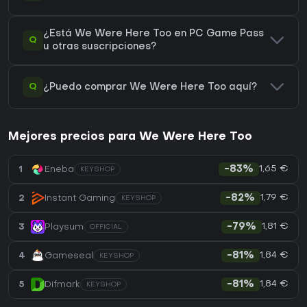
¿Está We Were Here Too en PC Game Pass
Q
u otras suscripciones?
Q
¿Puedo comprar We Were Here Too aquí?
Mejores precios para We Were Here Too
1,65 €
1
Eneba
-83%
KEYSHOP
1,79 €
2
Instant Gaming
-82%
KEYSHOP
1,81 €
3
Playsum
-79%
OFFICIAL
1,84 €
4
Gameseal
-81%
KEYSHOP
1,84 €
5
Difmark
-81%
KEYSHOP