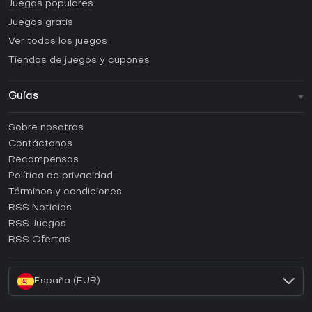
Juegos populares
Juegos gratis
Ver todos los juegos
Tiendas de juegos y cupones
Guías
FAQ
Sobre nosotros
Guías y tutoriales
Contáctanos
¿Cómo activar una CD Key de Steam?
Recompensas
¿Cómo activar una CD Key de Epic Games?
Política de privacidad
Términos y condiciones
¿Cómo activar una CD Key de GOG?
RSS Noticias
¿Cómo activar una CD Key de Ubisoft Connect?
RSS Juegos
¿Cómo activar una CD Key de EA App?
RSS Ofertas
¿Cómo activar una CD Key de Battle.net?
España (EUR)