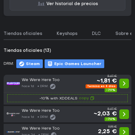
Ver historial de precios
Tiendas oficiales
Keyshops
DLC
Sobre el
Tiendas oficiales (13)
DRM:
Steam
Epic Games Launcher
8,67 €
We Were Here Too
~1,81 €
hace 1d
DRM:
Termina en 4 días
-79%
copy
-10% with XDDEALS
8,67 €
We Were Here Too
~2,03 €
hace 1d
DRM:
-76%
9,99 €
We Were Here Too
2,25 €
hace 2d
DRM: