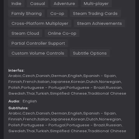
Indie
Casual
Adventure
Multi-player
Jugabilidad
Family Sharing
Co-op
Steam Trading Cards
En We Were Here Too, la experiencia gira en torno a dos
jugadores que recorren secciones separadas de un castillo
Cross-Platform Multiplayer
Steam Achievements
helado, usando walkie-talkies del juego para intercambiar
Steam Cloud
Online Co-op
información. Cada puzle exige observación y guías
verbales, ya que un jugador puede ver símbolos o
Partial Controller Support
mecanismos que el otro debe activar a distancia. La vista
en primera persona intensifica la sensación de aislamiento,
Custom Volume Controls
Subtitle Options
haciendo que cada pista resulte vital. Los puzles varían en
complejidad e incluyen palancas, laberintos o secuencias
cronometradas que requieren una coordinación impecable.
Interfaz:
Arabic
Czech
Danish
German
English
Spanish - Spain
Las mecánicas resaltan la asimetría, con roles que alternan
Finnish
French
Italian
Japanese
Korean
Dutch
Norwegian
entre explorador y guía para mantener a ambos implicados.
Polish
Portuguese - Portugal
Portuguese - Brazil
Russian
Fallos en la comunicación pueden causar resets divertidos
Swedish
Thai
Turkish
Simplified Chinese
Traditional Chinese
o frustrantes, pero resolverlos exitosamente genera una
gran satisfacción. El juego obliga a usar micrófono,
Audio:
English
convirtiendo la voz en la herramienta principal para los
Subtítulos:
puzles. Los entornos pasan de pasillos tenuemente
Arabic
Czech
Danish
German
English
Spanish - Spain
iluminados a salas elaboradas, revelando fragmentos de la
Finnish
French
Italian
Japanese
Korean
Dutch
Norwegian
oscura historia del castillo mediante una narrativa sutil.
Polish
Portuguese - Portugal
Portuguese - Brazil
Russian
Swedish
Thai
Turkish
Simplified Chinese
Traditional Chinese
Modos de juego