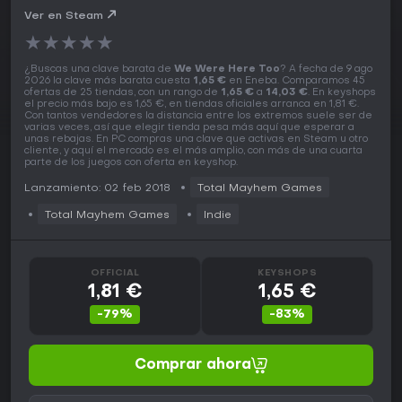
Ver en Steam
★
★
★
★
★
¿Buscas una clave barata de
We Were Here Too
? A fecha de 9 ago
2026 la clave más barata cuesta
1,65 €
en Eneba. Comparamos 45
ofertas de 25 tiendas, con un rango de
1,65 €
a
14,03 €
. En keyshops
el precio más bajo es 1,65 €, en tiendas oficiales arranca en 1,81 €.
Con tantos vendedores la distancia entre los extremos suele ser de
varias veces, así que elegir tienda pesa más aquí que esperar a
unas rebajas. En PC compras una clave que activas en Steam u otro
cliente, y aquí el mercado es el más amplio, con más de una cuarta
parte de los juegos con oferta en keyshop.
Lanzamiento: 02 feb 2018
Total Mayhem Games
Total Mayhem Games
Indie
OFFICIAL
KEYSHOPS
1,81 €
1,65 €
-79%
-83%
Comprar ahora