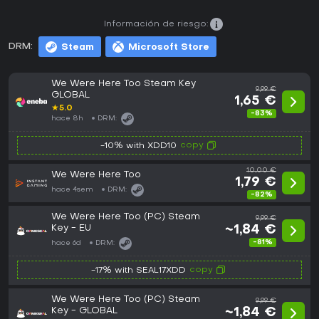
Información de riesgo:
DRM:
Steam
Microsoft Store
We Were Here Too Steam Key
9,99 €
GLOBAL
1,65 €
★
5.0
-83%
hace 8h
DRM:
copy
-10% with XDD10
10,00 €
We Were Here Too
1,79 €
hace 4sem
DRM:
-82%
We Were Here Too (PC) Steam
9,99 €
Key - EU
~1,84 €
-81%
hace 6d
DRM:
copy
-17% with SEAL17XDD
We Were Here Too (PC) Steam
9,99 €
Key - GLOBAL
~1,84 €