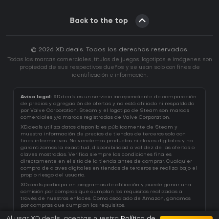
Back to the top
© 2026 XD.deals. Todos los derechos reservados.
Todas las marcas comerciales, títulos de juegos, logotipos e imágenes son
propiedad de sus respectivos dueños y se usan solo con fines de
identificación e información.
Aviso legal:
XD.deals es un servicio independiente de comparación
de precios y agregación de ofertas y no está afiliado ni respaldado
por Valve Corporation. Steam y el logotipo de Steam son marcas
comerciales y/o marcas registradas de Valve Corporation.
XD.deals utiliza datos disponibles públicamente de Steam y
muestra información de precios de tiendas de terceros solo con
fines informativos. No vendemos productos ni claves digitales y no
garantizamos la exactitud, disponibilidad o validez de las ofertas o
claves mostradas. Verifica siempre las condiciones finales
directamente en el sitio de la tienda antes de comprar. Cualquier
compra de claves digitales en tiendas de terceros se realiza bajo el
propio riesgo del usuario.
XD.deals participa en programas de afiliación y puede ganar una
comisión por compras que cumplan los requisitos realizadas a
través de nuestros enlaces. Como asociado de Amazon, ganamos
por compras que cumplan los requisitos.
Al usar XD.deals, aceptas nuestra
Política de