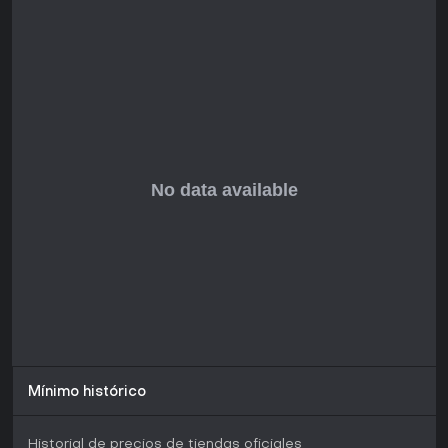
inolvidables, sobre todo para amigos que quieran poner a
prueba su química. Si te gustan los desafíos al estilo
escape room en un entorno virtual, este título resiste bien el
paso del tiempo.
Mínimo histórico
Historial de precios de tiendas oficiales