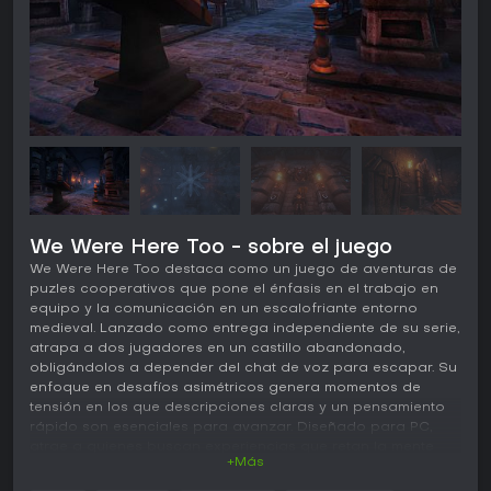
We Were Here Too - sobre el juego
We Were Here Too destaca como un juego de aventuras de
puzles cooperativos que pone el énfasis en el trabajo en
equipo y la comunicación en un escalofriante entorno
medieval. Lanzado como entrega independiente de su serie,
atrapa a dos jugadores en un castillo abandonado,
obligándolos a depender del chat de voz para escapar. Su
enfoque en desafíos asimétricos genera momentos de
tensión en los que descripciones claras y un pensamiento
rápido son esenciales para avanzar. Diseñado para PC,
atrae a quienes buscan experiencias que retan la mente
+Más
junto a un compañero, combinando exploración y misterio
sin opciones para un solo jugador.