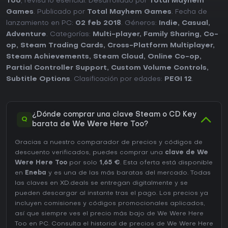
Too
, revisa lo esencial. Desarrollado por
Total Mayhem
Games
. Publicado por
Total Mayhem Games
. Fecha de
lanzamiento en PC:
02 feb 2018
. Géneros:
Indie
,
Casual
,
Adventure
. Categorías:
Multi-player
,
Family Sharing
,
Co-
op
,
Steam Trading Cards
,
Cross-Platform Multiplayer
,
Steam Achievements
,
Steam Cloud
,
Online Co-op
,
Partial Controller Support
,
Custom Volume Controls
,
Subtitle Options
. Clasificación por edades:
PEGI 12
.
¿Dónde comprar una clave Steam o CD Key
Q
barata de We Were Here Too?
Gracias a nuestro comparador de precios y códigos de
descuento verificados, puedes comprar una
clave de We
Were Here Too
por solo
1,65 €
. Esta oferta está disponible
en
Eneba
y es una de las más baratas del mercado. Todas
las claves en XD.deals se entregan digitalmente y se
pueden descargar al instante tras el pago. Los precios ya
incluyen comisiones y códigos promocionales aplicados,
así que siempre ves el precio más bajo de We Were Here
Too en
PC
. Consulta el
historial de precios de We Were Here