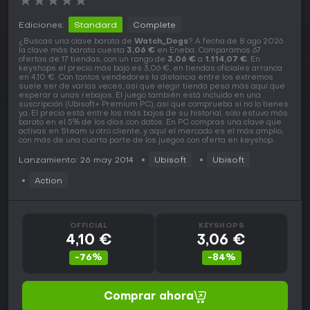
★
★
★
★
★
Ediciones:
Standard
Complete
¿Buscas una clave barata de
Watch_Dogs
? A fecha de 8 ago 2026
la clave más barata cuesta
3,06 €
en Eneba. Comparamos 67
ofertas de 17 tiendas, con un rango de
3,06 €
a
1.114,07 €
. En
keyshops el precio más bajo es 3,06 €, en tiendas oficiales arranca
en 4,10 €. Con tantos vendedores la distancia entre los extremos
suele ser de varias veces, así que elegir tienda pesa más aquí que
esperar a unas rebajas. El juego también está incluido en una
suscripción (Ubisoft+ Premium PC), así que comprueba si no lo tienes
ya. El precio está entre los más bajos de su historial, solo estuvo más
barato en el 5% de los días con datos. En PC compras una clave que
activas en Steam u otro cliente, y aquí el mercado es el más amplio,
con más de una cuarta parte de los juegos con oferta en keyshop.
Lanzamiento: 26 may 2014
Ubisoft
Ubisoft
Action
OFFICIAL
KEYSHOPS
4,10 €
3,06 €
-76%
-84%
Comprar ahora