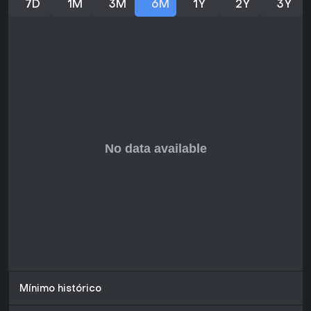
Exploración de un Chicago simulado con clima
7D
1M
3M
6M
1Y
2Y
3Y
dinámico
Mínimo histórico