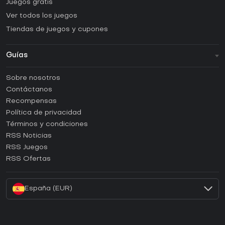
Juegos gratis
Ver todos los juegos
Tiendas de juegos y cupones
Guías
FAQ
Sobre nosotros
Guías y tutoriales
Contáctanos
¿Cómo activar una CD Key de Steam?
Recompensas
¿Cómo activar una CD Key de Epic Games?
Política de privacidad
Términos y condiciones
¿Cómo activar una CD Key de GOG?
RSS Noticias
¿Cómo activar una CD Key de Ubisoft Connect?
RSS Juegos
¿Cómo activar una CD Key de EA App?
RSS Ofertas
¿Cómo activar una CD Key de Battle.net?
España (EUR)