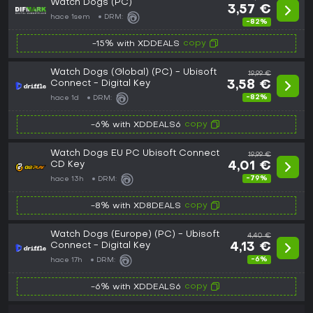
Watch Dogs (PC)
3,57 €
hace 1sem
DRM:
-82%
copy
-15% with XDDEALS
Watch Dogs (Global) (PC) - Ubisoft
19,99 €
Connect - Digital Key
3,58 €
-82%
hace 1d
DRM:
copy
-6% with XDDEALS6
Watch Dogs EU PC Ubisoft Connect
19,99 €
CD Key
4,01 €
-79%
hace 13h
DRM:
copy
-8% with XD8DEALS
Watch Dogs (Europe) (PC) - Ubisoft
4,40 €
Connect - Digital Key
4,13 €
-6%
hace 17h
DRM:
copy
-6% with XDDEALS6