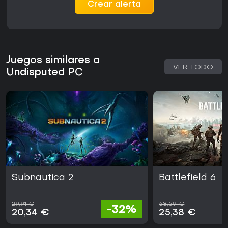
Crear alerta
Juegos similares a
VER TODO
Undisputed PC
Subnautica 2
Battlefield 6
29,91 €
68,59 €
-32%
20,34 €
25,38 €