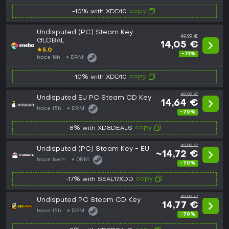
copy
-10% with XDD10
Undisputed (PC) Steam Key
49,99 €
GLOBAL
14,05 €
★
5.0
-71%
hace 16h
DRM:
copy
-10% with XDD10
49,99 €
Undisputed EU PC Steam CD Key
14,64 €
hace 15h
DRM:
-70%
copy
-8% with XD8DEALS
49,99 €
Undisputed (PC) Steam Key - EU
~14,72 €
hace 1sem
DRM:
-70%
copy
-17% with SEAL17XDD
49,99 €
Undisputed PC Steam CD Key
14,77 €
hace 15h
DRM:
-70%