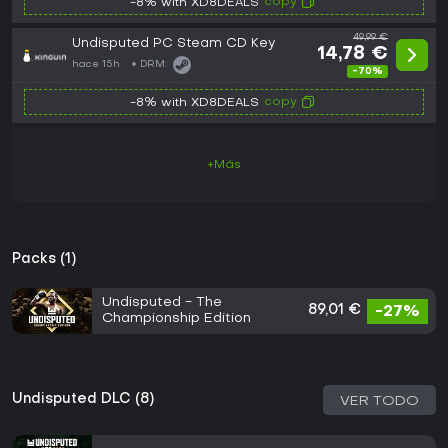
copy
-8% with XD8DEALS
49,99 €
Undisputed PC Steam CD Key
14,78 €
hace 15h
DRM:
-70%
copy
-8% with XD8DEALS
+Más
Packs (1)
Undisputed - The
89,01 €
-27%
Championship Edition
Undisputed DLC (8)
VER TODO