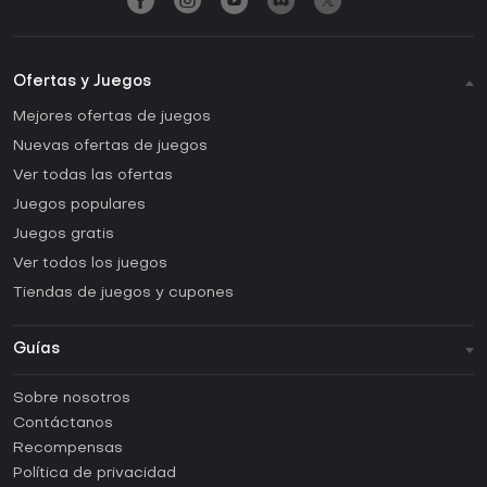
Ofertas y Juegos
Mejores ofertas de juegos
Nuevas ofertas de juegos
Ver todas las ofertas
Juegos populares
Juegos gratis
Ver todos los juegos
Tiendas de juegos y cupones
Guías
FAQ
Sobre nosotros
Guías y tutoriales
Contáctanos
¿Cómo activar una CD Key de Steam?
Recompensas
¿Cómo activar una CD Key de Epic Games?
Política de privacidad