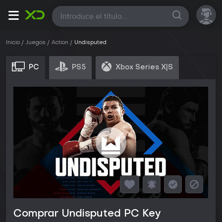
Todas
Inicio
Juegos
Action
Undisputed
PC
PS5
Xbox Series X|S
Comprar Undisputed PC Key