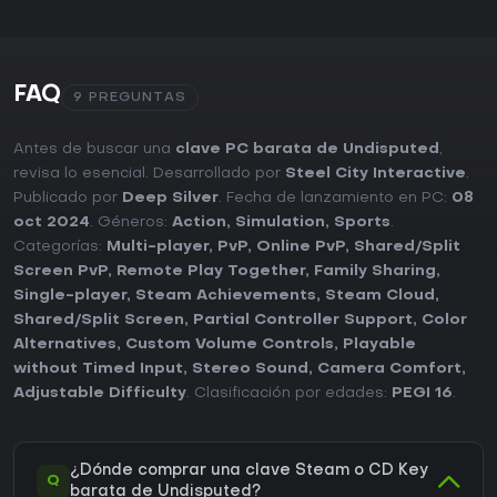
FAQ
9 PREGUNTAS
Antes de buscar una
clave PC barata de Undisputed
,
revisa lo esencial. Desarrollado por
Steel City Interactive
.
Publicado por
Deep Silver
. Fecha de lanzamiento en PC:
08
oct 2024
. Géneros:
Action
,
Simulation
,
Sports
.
Categorías:
Multi-player
,
PvP
,
Online PvP
,
Shared/Split
Screen PvP
,
Remote Play Together
,
Family Sharing
,
Single-player
,
Steam Achievements
,
Steam Cloud
,
Shared/Split Screen
,
Partial Controller Support
,
Color
Alternatives
,
Custom Volume Controls
,
Playable
without Timed Input
,
Stereo Sound
,
Camera Comfort
,
Adjustable Difficulty
. Clasificación por edades:
PEGI 16
.
¿Dónde comprar una clave Steam o CD Key
Q
barata de Undisputed?