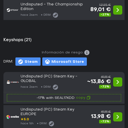
Undisputed - The Championship
121,95 €
Edition
89,01 €
-27%
hace 2sem
DRM:
Keyshops (21)
Información de riesgo:
DRM:
Steam
Microsoft Store
Undisputed (PC) Steam Key -
49,99 €
GLOBAL
~13,86 €
-72%
hace 2sem
DRM:
copy
-17% with SEAL17XDD
Undisputed (PC) Steam Key
49,99 €
EUROPE
13,98 €
★
5.0
-72%
hace 16h
DRM: