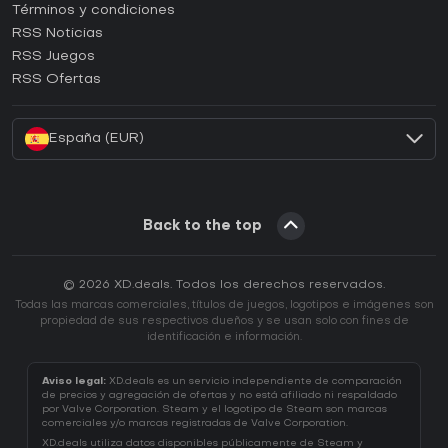
Términos y condiciones
¿Cómo activar una CD Key de GOG?
RSS Noticias
¿Cómo activar una CD Key de Ubisoft Connect?
RSS Juegos
¿Cómo activar una CD Key de EA App?
RSS Ofertas
¿Cómo activar una CD Key de Battle.net?
España (EUR)
Back to the top
© 2026 XD.deals. Todos los derechos reservados.
Todas las marcas comerciales, títulos de juegos, logotipos e imágenes son
propiedad de sus respectivos dueños y se usan solo con fines de
identificación e información.
Aviso legal:
XD.deals es un servicio independiente de comparación
de precios y agregación de ofertas y no está afiliado ni respaldado
por Valve Corporation. Steam y el logotipo de Steam son marcas
comerciales y/o marcas registradas de Valve Corporation.
XD.deals utiliza datos disponibles públicamente de Steam y