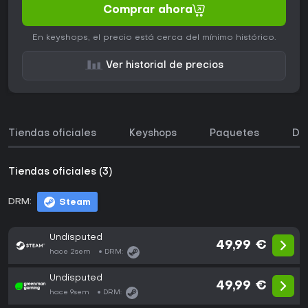
Comprar ahora
En keyshops, el precio está cerca del mínimo histórico.
Ver historial de precios
Tiendas oficiales
Keyshops
Paquetes
DL
Tiendas oficiales (3)
DRM:
Steam
Undisputed
49,99 €
hace 2sem
DRM:
Undisputed
49,99 €
hace 9sem
DRM: