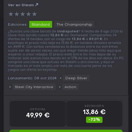
Ver en Steam
★
★
★
★
★
Ediciones:
Standard
The Championship
¿Buscas una clave barata de
Undisputed
? A fecha de 8 ago 2026 la
clave más barata cuesta
13,86 €
en Gameseal. Comparamos 24
ofertas de 14 tiendas, con un rango de
13,86 €
a
89,01 €
. En
keyshops el precio más bajo es 13,86 €, en tiendas oficiales arranca
en 49,99 €. Con tantos vendedores la distancia entre los extremos
suele ser de varias veces, así que elegir tienda pesa más aquí que
esperar a unas rebajas. El precio está entre los más bajos de su
historial, solo estuvo más barato en el 17% de los días con datos. En PC
compras una clave que activas en Steam u otro cliente, y aquí el
mercado es el más amplio, con más de una cuarta parte de los
juegos con oferta en keyshop.
Lanzamiento: 08 oct 2024
Deep Silver
Steel City Interactive
Action
KEYSHOPS
OFFICIAL
13,86 €
49,99 €
-72%