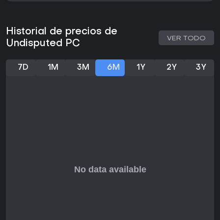
Undisputed ha recibido críticas mixtas desde su
lanzamiento completo en octubre de 2024, con una
puntuación media de 73 sobre 100 según reseñas. Los
Historial de precios de
VER TODO
jugadores elogian las mecánicas auténticas y los gráficos
Undisputed PC
que hacen que los combates se sientan intensos y fieles al
boxeo, sobre todo para fans de los deportes de simulación.
7D
1M
3M
6M
1Y
2Y
3Y
Sin embargo, algunas opiniones señalan una variedad
limitada de juego y problemas técnicos ocasionales, incluso
tras actualizaciones hasta 2026. Si te gustan los combates
profundos y estratégicos para forjar un legado en el
boxeo, es una opción sólida, especialmente con el soporte
continuo mediante parches. Para quienes buscan modos
infinitos o juego casual, puede parecer restringido, pero el
núcleo del gameplay sigue siendo adictivo para los
aficionados dedicados.