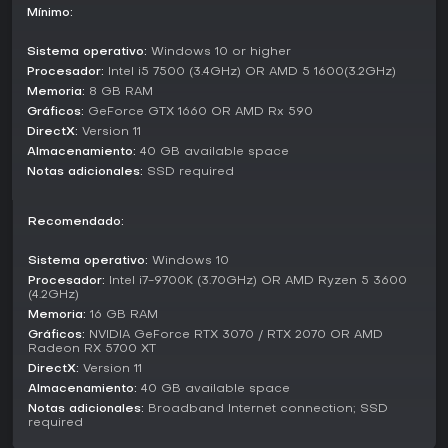
Mínimo:
total.
Los Exhibition matches te permiten saltar directamente a
Sistema operativo:
Windows 10 or higher
combates rápidos con un roster de más de 70 luchadores
Procesador:
Intel i5 7500 (3.4GHz) OR AMD 5 1600(3.2GHz)
licenciados, incluyendo leyendas como Muhammad Ali y
Memoria:
8 GB RAM
estrellas actuales como Canelo Alvarez o Katie Taylor. El
Gráficos:
GeForce GTX 1660 OR AMD Rx 590
multiplayer online amplía la competición, emparejándote
DirectX:
Version 11
con otros en peleas ranked o casuales, aunque el enfoque
Almacenamiento:
40 GB available space
está en perfeccionar habilidades contra IA o rivales
Notas adicionales:
SSD required
humanos en entornos estructurados.
Authenticity and Fighters
Recomendado:
El juego colabora con organismos reales del boxeo como
la WBC y el British Boxing Board of Control para garantizar
Sistema operativo:
Windows 10
reglas y presentaciones precisas. Equipos de marcas como
Procesador:
Intel i7-9700K (3.70GHz) OR AMD Ryzen 5 3600
Everlast y Empire Pro Tape aparecen con fidelidad, junto a
(4.2GHz)
estadísticas de golpes vía CompuBox.
Memoria:
16 GB RAM
Gráficos:
NVIDIA GeForce RTX 3070 / RTX 2070 OR AMD
La división femenina pone en valor a púgiles como Jessica
Radeon RX 5700 XT
McCaskill y Natasha Jonas, ampliando el atractivo. Los
DirectX:
Version 11
escenarios van desde grandes arenas hasta rings al aire
Almacenamiento:
40 GB available space
libre, todos recreados con modelos detallados mediante
Notas adicionales:
Broadband Internet connection; SSD
tecnología de escaneo para un aspecto hiperrealista.
required
¿Merece la pena?