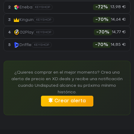
13,98 €
2
Eneba
-72%
KEYSHOP
14,64 €
3
Kinguin
-70%
KEYSHOP
14,77 €
4
G2Play
-70%
KEYSHOP
14,85 €
5
Driffle
-70%
KEYSHOP
¿Quieres comprar en el mejor momento? Crea una
alerta de precio en XD.deals y recibe una notificación
cuando Undisputed alcance su próximo mínimo
histórico.
Crear alerta