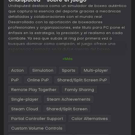
Undisputed - sobre el juego
Undisputed destaca como un simulador de boxeo auténtico
que captura la esencia del deporte gracias a mecánicas
detalladas y colaboraciones con el mundo real.
Desarrollado con la aportación de boxeadores
profesionales y organizaciones, este título para PC pone el
énfasis en la estrategia, la precisión y el realismo en cada
combate. Ya sea que subas al ring por primera vez o
busques dominar como campeón, el juego ofrece una
experiencia centrada en la dulce ciencia del boxeo.
+Más
Jugabilidad
En Undisputed, los combates se desarrollan en un campo
Action
Simulation
Sports
Multi-player
de batalla estratégico donde la posición y las tácticas
importan tanto como la potencia. El footwork cobra
PvP
Online PvP
Shared/Split Screen PvP
protagonismo, con opciones como Loose Movement para
un desplazamiento fluido por el ring y Flat-Footed
Remote Play Together
Family Sharing
Movement que se activa al agotar la stamina, lo que obliga
Single-player
Steam Achievements
a gestionar la energía con cuidado. Los jugadores
disponen de más de 60 golpes individuales, lanzados
Steam Cloud
Shared/Split Screen
desde distintos ángulos y direcciones, que permiten fintas,
contras y preparaciones que premian el ingenio.
Partial Controller Support
Color Alternatives
La defensa añade otra capa esencial, con herramientas
Custom Volume Controls
para esquivar, tejer, zafar y bloquear los ataques rivales.