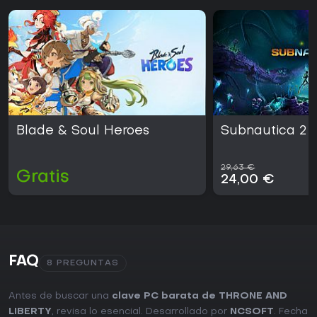
Blade & Soul Heroes
Subnautica 2
29,63 €
Gratis
24,00 €
FAQ
8 PREGUNTAS
Antes de buscar una
clave PC barata de THRONE AND
LIBERTY
, revisa lo esencial. Desarrollado por
NCSOFT
. Fecha