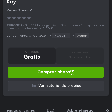
Key
Ver en Steam
★
★
★
★
★
THRONE AND LIBERTY es gratis
en Steam! También disponible en
1 tiendas oficiales desde
0,00 €
.
Lanzamiento: 01 oct 2024
NCSOFT
Action
OFFICIAL
KEYSHOPS
Gratis
No disponible
Comprar ahora
Ver historial de precios
Tiendas oficiales
DLC
Sobre el juego
Req