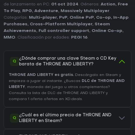
de lanzamiento en PC:
01 oct 2024
. Géneros:
Action
,
Free
To Play
,
RPG
,
Adventure
,
Massively Multiplayer
.
Categorías:
Multi-player
,
PvP
,
Online PvP
,
Co-op
,
In-App
Purchases
,
Cross-Platform Multiplayer
,
Steam
Achievements
,
Full controller support
,
Online Co-op
,
MMO
. Clasificación por edades:
PEGI 16
.
¿Dónde comprar una clave Steam o CD Key
Q
barata de THRONE AND LIBERTY?
THRONE AND LIBERTY es gratis.
Descárgalo en Steam y
empieza a jugar al instante. ¿Buscas
DLC de THRONE AND
LIBERTY
, moneda del juego u otros complementos?
Consulta la lista de DLC de THRONE AND LIBERTY
y
compara 1 oferta ofertas en XD.deals.
¿Cuál es el último precio de THRONE AND
Q
LIBERTY en Steam?