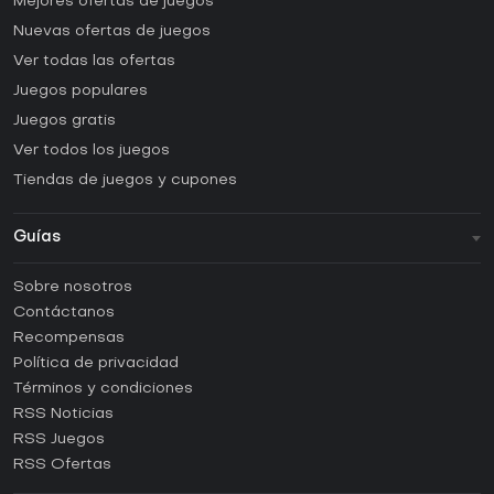
Mejores ofertas de juegos
Nuevas ofertas de juegos
Ver todas las ofertas
Juegos populares
Juegos gratis
Ver todos los juegos
Tiendas de juegos y cupones
Guías
FAQ
Sobre nosotros
Guías y tutoriales
Contáctanos
¿Cómo activar una CD Key de Steam?
Recompensas
¿Cómo activar una CD Key de Epic Games?
Política de privacidad
Términos y condiciones
¿Cómo activar una CD Key de GOG?
RSS Noticias
¿Cómo activar una CD Key de Ubisoft Connect?
RSS Juegos
¿Cómo activar una CD Key de EA App?
RSS Ofertas
¿Cómo activar una CD Key de Battle.net?