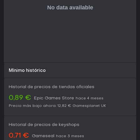
lanzamiento del editor en 2011, sigue vigente para novatos y
veteranos. Si disfrutas juegos que te exprimen sin darte la
mano, este ofrece un valor duradero.
Mínimo histórico
Historial de precios de tiendas oficiales
0,89 €
Epic Games Store
hace 4 meses
Precio más bajo ahora:
12,82 €
Gamesplanet UK
Historial de precios de keyshops
0,71 €
Gameseal
hace 3 meses