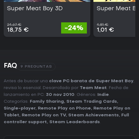
Super Meat Boy 3D
Super Meat Bo
24,67 €
4,81 €
-24%
18,75 €
1,01 €
FAQ
9 PREGUNTAS
Antes de buscar una
clave PC barata de Super Meat Boy
,
revisa lo esencial. Desarrollado por
Team Meat
. Fecha de
lanzamiento en PC:
30 nov 2010
. Géneros:
Indie
.
Categorías:
Family Sharing
,
Steam Trading Cards
,
Single-player
,
Remote Play on Phone
,
Remote Play on
Tablet
,
Remote Play on TV
,
Steam Achievements
,
Full
controller support
,
Steam Leaderboards
.