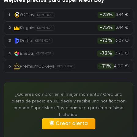
Mejores precios para Super Meat Boy
3,44 €
1
G2Play
-75%
KEYSHOP
3,44 €
2
Kinguin
-75%
KEYSHOP
3,67 €
3
Driffle
-73%
KEYSHOP
3,70 €
4
Eneba
-73%
KEYSHOP
4,00 €
5
PremiumCDKeys
-71%
KEYSHOP
¿Quieres comprar en el mejor momento? Crea una
alerta de precio en XD.deals y recibe una notificación
cuando Super Meat Boy alcance su próximo mínimo
histórico.
Crear alerta