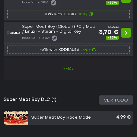
hace 1d
DRM:
-73%
copy
-10% with XDD10
Super Meat Boy (Global) (PC / Mac
13,99 €
/ Linux) - Steam - Digital Key
3,70 €
-73%
hace 2d
DRM:
copy
-6% with XDDEALS6
+Más
Super Meat Boy DLC (1)
VER TODO
Super Meat Boy Race Mode
4,99 €