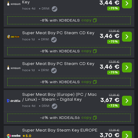
Key
3,44 €
-75%
hace 4d
DRM:
copy
-8% with XD8DEALS
13,99 €
Super Meat Boy PC Steam CD Key
3,46 €
hace 1d
DRM:
-75%
copy
-8% with XD8DEALS
13,99 €
Super Meat Boy PC Steam CD Key
3,46 €
hace 1d
DRM:
-75%
copy
-8% with XD8DEALS
Super Meat Boy (Europe) (PC / Mac
13,99 €
/ Linux) - Steam - Digital Key
3,67 €
-73%
hace 4d
DRM:
copy
-6% with XDDEALS6
Super Meat Boy Steam Key EUROPE
13,99 €
3,70 €
★
5.0