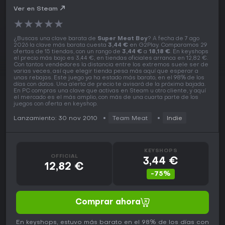
Ver en Steam
★
★
★
★
★
¿Buscas una clave barata de
Super Meat Boy
? A fecha de 7 ago
2026 la clave más barata cuesta
3,44 €
en G2Play. Comparamos 29
ofertas de 15 tiendas, con un rango de
3,44 €
a
18,18 €
. En keyshops
el precio más bajo es 3,44 €, en tiendas oficiales arranca en 12,82 €.
Con tantos vendedores la distancia entre los extremos suele ser de
varias veces, así que elegir tienda pesa más aquí que esperar a
unas rebajas. Este juego ya ha estado más barato, en el 98% de los
días con datos. Una alerta de precio te avisará de la próxima bajada.
En PC compras una clave que activas en Steam u otro cliente, y aquí
el mercado es el más amplio, con más de una cuarta parte de los
juegos con oferta en keyshop.
Lanzamiento: 30 nov 2010
Team Meat
Indie
KEYSHOPS
OFFICIAL
3,44 €
12,82 €
-75%
Comprar ahora
En keyshops, estuvo más barato en el 98% de los días con