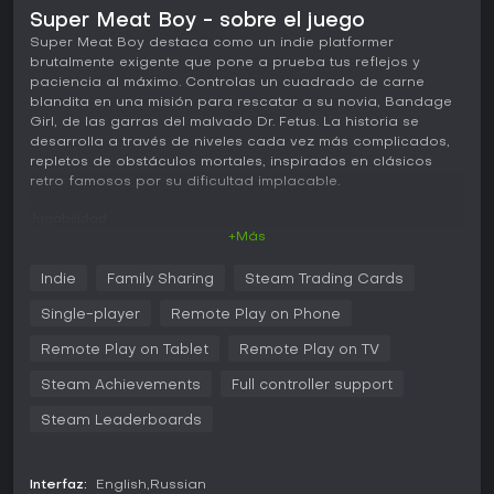
Super Meat Boy - sobre el juego
Super Meat Boy destaca como un indie platformer
brutalmente exigente que pone a prueba tus reflejos y
paciencia al máximo. Controlas un cuadrado de carne
blandita en una misión para rescatar a su novia, Bandage
Girl, de las garras del malvado Dr. Fetus. La historia se
desarrolla a través de niveles cada vez más complicados,
repletos de obstáculos mortales, inspirados en clásicos
retro famosos por su dificultad implacable.
Jugabilidad
+Más
El núcleo del juego gira en torno a un platforming preciso
donde el timing y los reflejos rápidos son clave. Guías a
Indie
Family Sharing
Steam Trading Cards
Meat Boy por entornos llenos de peligros, saltando de
paredes, esquivando sierras y sorteando estructuras que
Single-player
Remote Play on Phone
se desmoronan. Cada nivel exige dominar las mecánicas de
movimiento, con respawns constantes tras las muertes que
Remote Play on Tablet
Remote Play on TV
dejan manchas de sangre, destacando el ensayo y error. La
Steam Achievements
Full controller support
dificultad sube de forma progresiva, desde retos duros
hasta secciones extremadamente complicadas que piden
Steam Leaderboards
saltos pixel-perfect y decisiones en fracciones de segundo.
Entre las mecánicas están el wall-jumping y el sliding, que
permiten moverte con fluidez por escenarios variados como
Interfaz:
English
Russian