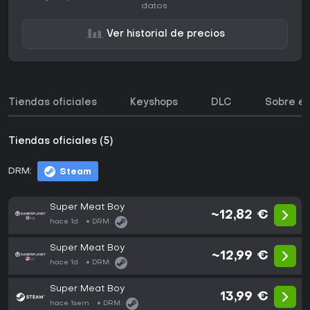
datos.
Ver historial de precios
Tiendas oficiales
Keyshops
DLC
Sobre el
Tiendas oficiales (5)
DRM:
Steam
Super Meat Boy
~12,82 €
hace 1d
DRM:
Super Meat Boy
~12,99 €
hace 1d
DRM:
Super Meat Boy
13,99 €
hace 1sem
DRM: