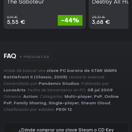
The Saboteur
Destroy All Hu
9,91 €
28,31 €
-44%
5,55 €
3,68 €
FAQ
9 PREGUNTAS
Antes de buscar una
clave PC barata de STAR WARS
Battlefront II (Classic, 2005)
, revisa lo esencial.
Desarrollado por
Pandemic Studios
. Publicado por
LucasArts
. Fecha de lanzamiento en PC:
08 jul 2009
.
Géneros:
Action
. Categorías:
Multi-player
,
PvP
,
Online
PvP
,
Family Sharing
,
Single-player
,
Steam Cloud
.
Clasificación por edades:
PEGI 12
.
¿Dónde comprar una clave Steam o CD Key