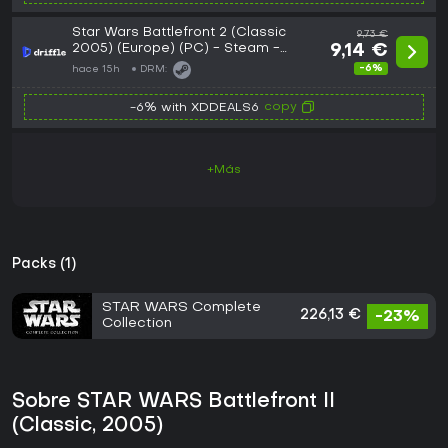
Star Wars Battlefront 2 (Classic
9,73 €
2005) (Europe) (PC) - Steam -
9,14 €
Digital Key
-6%
hace 15h
DRM:
copy
-6% with XDDEALS6
+Más
Packs (1)
STAR WARS Complete
226,13 €
-23%
Collection
Sobre STAR WARS Battlefront II
(Classic, 2005)