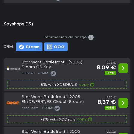
Keyshops (19)
Información de riesgo:
DRM:
Steam
GOG
Star Wars Battlefront II (2005)
9,75 €
Steam CD Key
8,09 €
-17%
hace 2d
DRM:
copy
-8% with XD8DEALS
Star Wars: Battlefront II 2005
9,75 €
EN/DE/FR/IT/ES Global (Steam)
8,37 €
-14%
hace 1sem
DRM:
copy
-9% with XDDeals
Star Wars: Battlefront II 2005
9,75 €