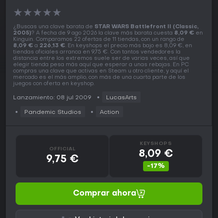
★
★
★
★
★
¿Buscas una clave barata de
STAR WARS Battlefront II (Classic,
2005)
? A fecha de 9 ago 2026 la clave más barata cuesta
8,09 €
en
Kinguin. Comparamos 22 ofertas de 11 tiendas, con un rango de
8,09 €
a
226,13 €
. En keyshops el precio más bajo es 8,09 €, en
tiendas oficiales arranca en 9,75 €. Con tantos vendedores la
distancia entre los extremos suele ser de varias veces, así que
elegir tienda pesa más aquí que esperar a unas rebajas. En PC
compras una clave que activas en Steam u otro cliente, y aquí el
mercado es el más amplio, con más de una cuarta parte de los
juegos con oferta en keyshop.
Lanzamiento: 08 jul 2009
LucasArts
Pandemic Studios
Action
KEYSHOPS
OFFICIAL
8,09 €
9,75 €
-17%
Comprar ahora