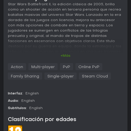
Star Wars Battlefront II, la edición clásica de 2005, brilla
como un shooter de acción en tercera persona que recrea
batallas masivas del universo Star Wars. Lanzado en la era
dorada de los juegos con licencia, mejora su antecesor
con más opciones de combate en tierra y espacio. Los
jugadores se sumergen en conflictos de las trilogías
precuela y original, al mando de tropas de distintas
facciones en escenarios con objetivos claros. Este título
destaca por su guerra en equipo, donde la estrategia y los
reflejos rápidos marcan la diferencia en choques frontales
+Más
caóticos.
Jugabilidad
Action
Multi-player
PvP
Online PvP
La jugabilidad gira en torno al combate de infantería con
Family Sharing
Single-player
Steam Cloud
seis clases de soldados, cada una con armas y
habilidades únicas para roles como asalto o apoyo. Las
batallas terrestres se desarrollan en mapas variados,
Interfaz:
English
donde puedes tomar el mando de más de 30 vehículos -
desde speeders hasta walkers- para obtener ventajas
Audio:
English
tácticas. El combate espacial trae dogfights en naves
Subtítulos:
English
icónicas como X-wings y TIE fighters, con transiciones
fluidas entre pilotaje y abordajes para peleas cuerpo a
Clasificación por edades
cuerpo. Personajes Jedi y Sith jugables aportan un plus de
poder, desbloqueados por rendimiento, permitiendo