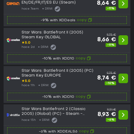
EN/DE/FR/IT/ES EU (Steam)
8,64 €
-11%
hace 7sem
DRM:
copy
-9% with XDDeals
Star Wars: Battlefront II (2005)
9,75 €
Steam Key GLOBAL
8,66 €
★
5.0
-11%
hace 2d
DRM:
copy
-10% with XDD10
Star Wars: Battlefront II (2005) (PC)
9,75 €
Steam Key EUROPE
8,74 €
★
5.0
-10%
hace 11h
DRM:
copy
-10% with XDD10
Star Wars Battlefront 2 (Classic
9,51 €
2005) (Global) (PC) - Steam -
8,93 €
Digital Key
-6%
hace 15h
DRM:
copy
-6% with XDDEALS6