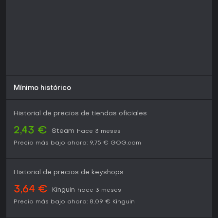
recepción elogia las mejoras sobre el original, con mayor
profundidad en el espacio y los héroes que mantienen las
sesiones adictivas. Si te gustan los shooters en equipo
anclados en la lore de la franquicia, resiste bien para
partidas casuales o revivir clásicos, aunque algunos
controles resultan anticuados frente a estándares actuales.
Mínimo histórico
Historial de precios de tiendas oficiales
2,43 €
Steam
hace 3 meses
Precio más bajo ahora:
9,75 €
GOG.com
Historial de precios de keyshops
3,64 €
Kinguin
hace 3 meses
Precio más bajo ahora:
8,09 €
Kinguin