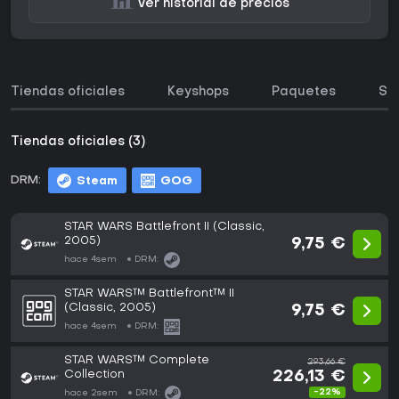
Ver historial de precios
Tiendas oficiales
Keyshops
Paquetes
So
Tiendas oficiales (3)
DRM:
Steam
GOG
STAR WARS Battlefront II (Classic,
2005)
9,75 €
hace 4sem
DRM:
STAR WARS™ Battlefront™ II
(Classic, 2005)
9,75 €
hace 4sem
DRM:
STAR WARS™ Complete
293,66 €
Collection
226,13 €
-22%
hace 2sem
DRM: