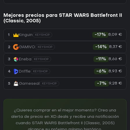
Mejores precios para STAR WARS Battlefront II
(Classic, 2005)
8,09 €
1
Kinguin
-17%
KEYSHOP
8,37 €
2
GAMIVO
-14%
KEYSHOP
8,66 €
3
Eneba
-11%
KEYSHOP
8,93 €
4
Driffle
-6%
KEYSHOP
9,28 €
5
Gameseal
-7%
KEYSHOP
¿Quieres comprar en el mejor momento? Crea una
alerta de precio en XD.deals y recibe una notificación
cuando STAR WARS Battlefront II (Classic, 2005)
alcance su próximo mínimo histórico.