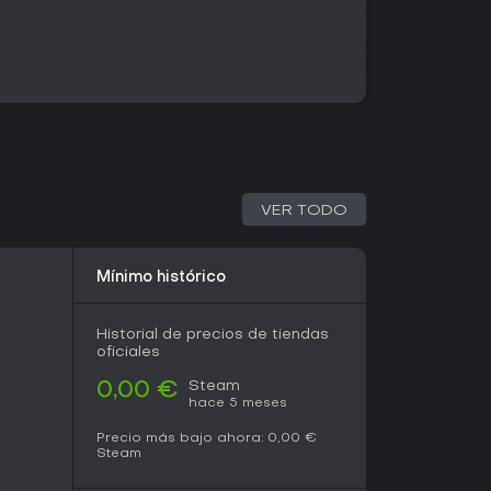
ing y los counters son cruciales.
ección de recursos, con oro y setas como
y miles de objetos para equipar, permitiendo
l rendimiento en PVE y PVP. Las interacciones de
 con objetivos compartidos y fuerza colectiva
n Steam y Reddit, Shakes and Fidget tiene una
n su humor y accesibilidad como RPG free-to-
VER TODO
 elementos pay-to-win y la repetición. A
e los 1000+ juegos más jugados por usuarios
 lo que refleja un interés sostenido.
Mínimo histórico
, incluido un tráiler in-game de 2026 con
l apoyo continuo de los desarrolladores. Para
Historial de precios de tiendas
estrategia y multijugador, ofrece valor en su
oficiales
sobre todo sin gastar mucho. No obstante, los
rustrarse con lo P2W, lo que lo hace perfecto
Steam
0,00 €
idas en lugar de rivalidades intensas.
hace 5 meses
Precio más bajo ahora:
0,00 €
Steam