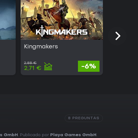
Kingmakers
Absolum
2,88 €
24,79 €
-6%
2,71 €
14,13 €
8 PREGUNTAS
es GmbH
. Publicado por
Playa Games GmbH
.