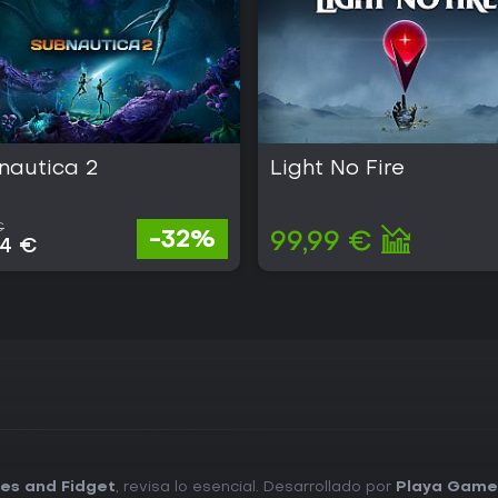
nautica 2
Light No Fire
€
-32%
99,99 €
34 €
es and Fidget
, revisa lo esencial. Desarrollado por
Playa Gam