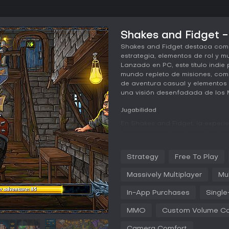
Shakes and Fidget -
Shakes and Fidget destaca como
estrategia, elementos de rol y m
Lanzado en PC, este título indie 
mundo repleto de misiones, com
de aventura casual y elementos
una visión desenfadada de los
Jugabilidad
En Shakes and Fidget, la experie
héroe personalizado mediante c
Los jugadores eligen una clase
las batallas. Por ejemplo, algu
Strategy
Free To Play
turnos, otras invocan aliados 
águilas o osos para ganar venta
Massively Multiplayer
Mul
como usar armas dobles para at
frenesí para asaltos intensos.
In-App Purchases
Single
Fuera de los combates, el progr
MMO
Custom Volume Co
aventuras contra monstruos y ju
escalar el leaderboard del hall 
Camera Comfort