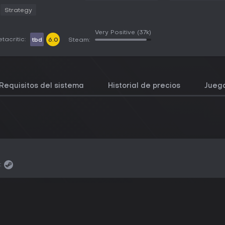
Strategy
Very Positive
(37k)
tacritic:
tbd
6.0
Steam:
Requisitos del sistema
Historial de precios
Juego
: