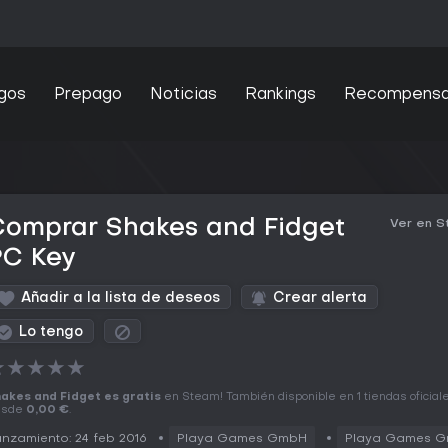
gos
Prepago
Noticias
Rankings
Recompens
Comprar Shakes and Fidget
Ver en 
PC Key
Añadir a la lista de deseos
Crear alerta
Lo tengo
★
★
★
★
★
akes and Fidget es gratis
en Steam! También disponible en 1 tiendas oficial
esde
0,00 €
.
nzamiento: 24 feb 2016
Playa Games GmbH
Playa Games 