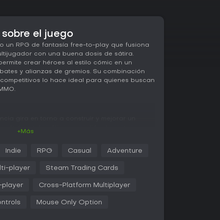
 sobre el juego
 un RPG de fantasía free-to-play que fusiona
ultijugador con una buena dosis de sátira.
permite crear héroes al estilo cómic en un
bates y alianzas de gremios. Su combinación
 competitivos lo hace ideal para quienes buscan
 MMO.
ncia gira en torno a construir y mejorar un
ombates automáticos y gestión de recursos.
+Más
 con habilidades únicas que marcan el rumbo de
nas envenenan a los enemigos durante varios
Indie
RPG
Casual
Adventure
no muertos o se transforman en animales como
ja táctica. El combate exige decisiones clave,
ti-player
Steam Trading Cards
aques rápidos, esquivar golpes o entrar en
-player
Cross-Platform Multiplayer
eso pasa por aceptar misiones que llevan a
ntrols
Mouse Only Option
gadores rivales. Recoger botín, ganar honor y
of fame conforman el núcleo del juego. Los