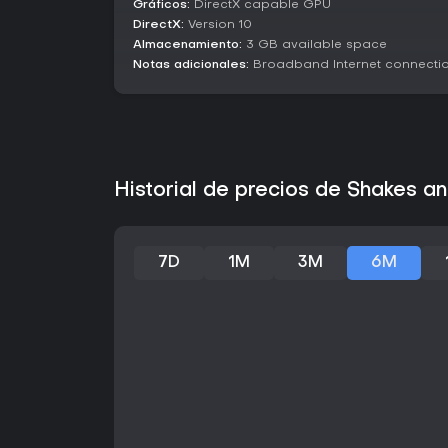
Gráficos:
DirectX capable GPU
DirectX:
Version 10
Almacenamiento:
3 GB available space
Notas adicionales:
Broadband Internet connecti
Historial de precios de Shakes a
7D
1M
3M
6M