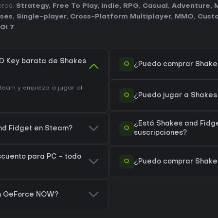
eros:
Strategy
,
Free To Play
,
Indie
,
RPG
,
Casual
,
Adventure
,
M
ases
,
Single-player
,
Cross-Platform Multiplayer
,
MMO
,
Cust
GI 7
.
D Key barata de Shakes
Q
¿Puedo comprar Shake
eam y empieza a jugar al
Q
¿Puedo jugar a Shakes
¿Está Shakes and Fidg
Q
and Fidget en Steam?
suscripciones?
scuento para PC - todo
Q
¿Puedo comprar Shakes
on GeForce NOW?