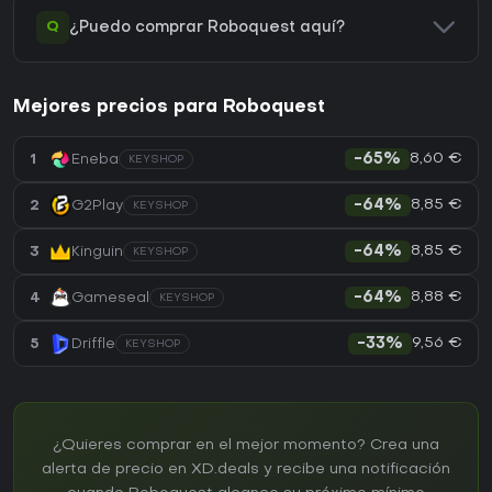
Q
¿Puedo comprar Roboquest aquí?
Mejores precios para Roboquest
8,60 €
1
Eneba
-65%
KEYSHOP
8,85 €
2
G2Play
-64%
KEYSHOP
8,85 €
3
Kinguin
-64%
KEYSHOP
8,88 €
4
Gameseal
-64%
KEYSHOP
9,56 €
5
Driffle
-33%
KEYSHOP
¿Quieres comprar en el mejor momento? Crea una
alerta de precio en XD.deals y recibe una notificación