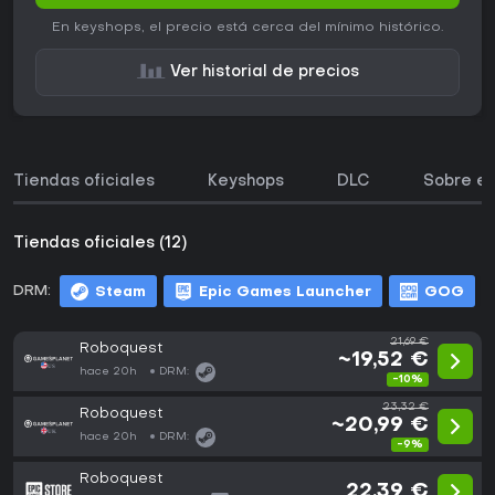
En keyshops, el precio está cerca del mínimo histórico.
Ver historial de precios
Tiendas oficiales
Keyshops
DLC
Sobre el
Tiendas oficiales (12)
DRM:
Steam
Epic Games Launcher
GOG
21,69 €
Roboquest
~19,52 €
hace 20h
DRM:
-10%
23,32 €
Roboquest
~20,99 €
hace 20h
DRM:
-9%
Roboquest
22,39 €