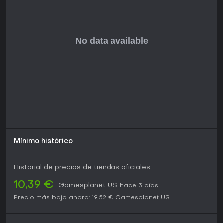
valoraciones de su versión VR. El juego encaja perfecto con
quienes buscan sesiones rápidas o juego cooperativo,
sobre todo si disfrutas dominar movimientos y builds en un
entorno sci-fi.
Si buscas un título que premie la habilidad y la
experimentación sin complejidades abrumadoras,
Roboquest cumple de sobra. Su estado actual incluye
actualizaciones continuas y un sentimiento comunitario
positivo, lo que augura buena longevidad para novatos y
veteranos. Para los entusiastas de la acción, es una adición
valiosa a tu biblioteca.
Mínimo histórico
Historial de precios de tiendas oficiales
10,39 €
Gamesplanet US
hace 3 días
Precio más bajo ahora:
19,52 €
Gamesplanet US