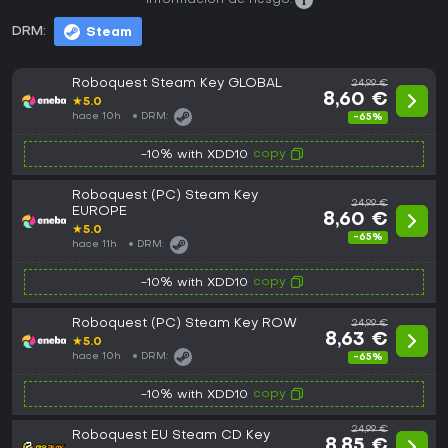
Información de riesgo:
DRM:
Steam
Roboquest Steam Key GLOBAL
24,99 €
8,60 €
★
5.0
hace 10h
DRM:
-65%
copy
-10% with XDD10
Roboquest (PC) Steam Key
24,99 €
EUROPE
8,60 €
★
5.0
-65%
hace 11h
DRM:
copy
-10% with XDD10
Roboquest (PC) Steam Key ROW
24,99 €
8,63 €
★
5.0
hace 10h
DRM:
-65%
copy
-10% with XDD10
24,99 €
Roboquest EU Steam CD Key
8,85 €