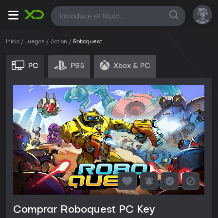
Todas
Inicio
Juegos
Action
Roboquest
PC
PS5
Xbox & PC
Comprar Roboquest PC Key