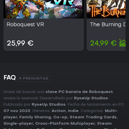
Roboquest VR
The Burning D
25,99 €
24,99 €
FAQ
9 PREGUNTAS
Antes de buscar una
clave PC barata de Roboquest
,
revisa lo esencial. Desarrollado por
RyseUp Studios
.
Publicado por
RyseUp Studios
. Fecha de lanzamiento en PC:
07 nov 2023
. Géneros:
Action
,
Indie
. Categorías:
Multi-
player
,
Family Sharing
,
Co-op
,
Steam Trading Cards
,
Single-player
,
Cross-Platform Multiplayer
,
Steam