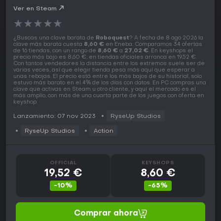
Ver en Steam
★
★
★
★
★
¿Buscas una clave barata de
Roboquest
? A fecha de 8 ago 2026 la
clave más barata cuesta
8,60 €
en Eneba. Comparamos 34 ofertas
de 16 tiendas, con un rango de
8,60 €
a
27,02 €
. En keyshops el
precio más bajo es 8,60 €, en tiendas oficiales arranca en 19,52 €.
Con tantos vendedores la distancia entre los extremos suele ser de
varias veces, así que elegir tienda pesa más aquí que esperar a
unas rebajas. El precio está entre los más bajos de su historial, solo
estuvo más barato en el 4% de los días con datos. En PC compras una
clave que activas en Steam u otro cliente, y aquí el mercado es el
más amplio, con más de una cuarta parte de los juegos con oferta en
keyshop.
Lanzamiento: 07 nov 2023
RyseUp Studios
RyseUp Studios
Action
OFFICIAL
KEYSHOPS
19,52 €
8,60 €
-10%
-65%
Comprar ahora