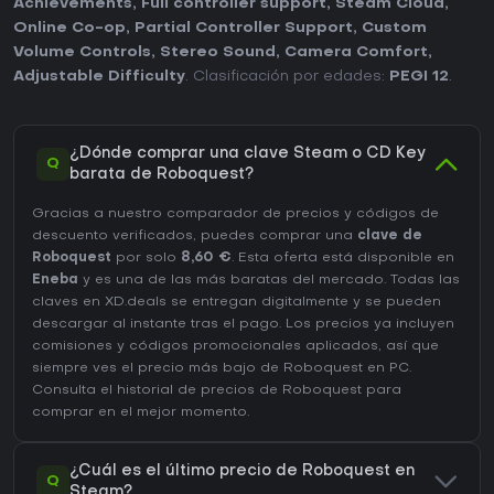
Achievements
,
Full controller support
,
Steam Cloud
,
Online Co-op
,
Partial Controller Support
,
Custom
Volume Controls
,
Stereo Sound
,
Camera Comfort
,
Adjustable Difficulty
. Clasificación por edades:
PEGI 12
.
¿Dónde comprar una clave Steam o CD Key
Q
barata de Roboquest?
Gracias a nuestro comparador de precios y códigos de
descuento verificados, puedes comprar una
clave de
Roboquest
por solo
8,60 €
. Esta oferta está disponible en
Eneba
y es una de las más baratas del mercado. Todas las
claves en XD.deals se entregan digitalmente y se pueden
descargar al instante tras el pago. Los precios ya incluyen
comisiones y códigos promocionales aplicados, así que
siempre ves el precio más bajo de Roboquest en
PC
.
Consulta el
historial de precios de Roboquest
para
comprar en el mejor momento.
¿Cuál es el último precio de Roboquest en
Q
Steam?