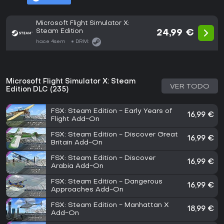
Microsoft Flight Simulator X:
Steam Edition
24,99 €
hace 4sem
DRM:
Microsoft Flight Simulator X: Steam
VER TODO
Edition DLC (235)
FSX: Steam Edition - Early Years of
16,99 €
Flight Add-On
FSX: Steam Edition - Discover Great
16,99 €
Britain Add-On
FSX: Steam Edition - Discover
16,99 €
Arabia Add-On
FSX: Steam Edition - Dangerous
16,99 €
Approaches Add-On
FSX: Steam Edition - Manhattan X
18,99 €
Add-On