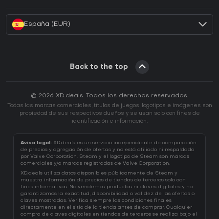
¿Cómo activar una CD Key de Battle.net?
España (EUR)
Back to the top
© 2026 XD.deals. Todos los derechos reservados.
Todas las marcas comerciales, títulos de juegos, logotipos e imágenes son
propiedad de sus respectivos dueños y se usan solo con fines de
identificación e información.
Aviso legal:
XD.deals es un servicio independiente de comparación
de precios y agregación de ofertas y no está afiliado ni respaldado
por Valve Corporation. Steam y el logotipo de Steam son marcas
comerciales y/o marcas registradas de Valve Corporation.
XD.deals utiliza datos disponibles públicamente de Steam y
muestra información de precios de tiendas de terceros solo con
fines informativos. No vendemos productos ni claves digitales y no
garantizamos la exactitud, disponibilidad o validez de las ofertas o
claves mostradas. Verifica siempre las condiciones finales
directamente en el sitio de la tienda antes de comprar. Cualquier
compra de claves digitales en tiendas de terceros se realiza bajo el