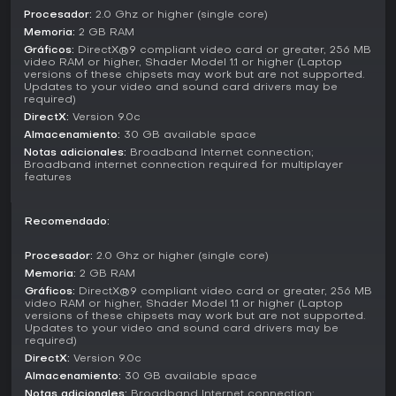
invita a explorar paisajes detallados.
Procesador:
2.0 Ghz or higher (single core)
Memoria:
2 GB RAM
Modos de juego
Gráficos:
DirectX®9 compliant video card or greater, 256 MB
El modo de vuelo libre es el núcleo del juego, ofreciendo
video RAM or higher, Shader Model 1.1 or higher (Laptop
total libertad para seleccionar aeronave, ubicación y
versions of these chipsets may work but are not supported.
Updates to your video and sound card drivers may be
condiciones en sesiones sin estructura. El multijugador une
required)
a jugadores en un mundo compartido, ideal para vuelos
DirectX:
Version 9.0c
cooperativos o carreras competitivas. Estas incluyen cuatro
Almacenamiento:
30 GB available space
tipos: circuitos de Red Bull Air Race, pistas del Reno
Notas adicionales:
Broadband Internet connection;
National Championship, rutas cross-country y
Broadband internet connection required for multiplayer
competiciones de planeadores, con tres niveles de
features
dificultad que varían los retos meteorológicos.
El modo misión propone más de 80 tareas estructuradas,
Recomendado:
como operaciones de Búsqueda y Rescate, pruebas de
piloto de pruebas y operaciones en portaaviones. Estas
Procesador:
2.0 Ghz or higher (single core)
evalúan tu rendimiento para mejorar con el tiempo. En el
Memoria:
2 GB RAM
multijugador, los cielos compartidos permiten que varios
Gráficos:
DirectX®9 compliant video card or greater, 256 MB
usuarios ocupen la misma cabina, asumiendo roles como
video RAM or higher, Shader Model 1.1 or higher (Laptop
controlador aéreo o piloto.
versions of these chipsets may work but are not supported.
Updates to your video and sound card drivers may be
required)
Aircraft and Features
DirectX:
Version 9.0c
El juego incluye una amplia selección de aeronaves, como
Almacenamiento:
30 GB available space
el Airbus A321, Cessna C172SP Skyhawk, De Havilland DHC-2
Notas adicionales:
Broadband Internet connection;