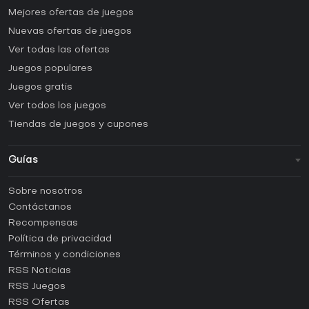
Mejores ofertas de juegos
Nuevas ofertas de juegos
Ver todas las ofertas
Juegos populares
Juegos gratis
Ver todos los juegos
Tiendas de juegos y cupones
Guías
FAQ
Sobre nosotros
Guías y tutoriales
Contáctanos
¿Cómo activar una CD Key de Steam?
Recompensas
¿Cómo activar una CD Key de Epic Games?
Política de privacidad
Términos y condiciones
¿Cómo activar una CD Key de GOG?
RSS Noticias
¿Cómo activar una CD Key de Ubisoft Connect?
RSS Juegos
¿Cómo activar una CD Key de EA App?
RSS Ofertas