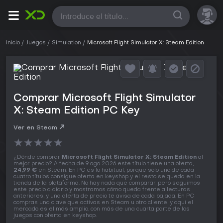
Todas
Inicio
Juegos
Simulation
Microsoft Flight Simulator X: Steam Edition
Comprar Microsoft Flight Simulator
X: Steam Edition PC Key
Ver en Steam
★
★
★
★
★
¿Dónde comprar
Microsoft Flight Simulator X: Steam Edition
al
mejor precio? A fecha de 9 ago 2026 este título tiene una oferta,
24,99 €
en Steam. En PC es lo habitual, porque solo uno de cada
cuatro títulos consigue oferta en keyshop y el resto se queda en la
tienda de la plataforma. No hay nada que comparar, pero seguimos
este precio a diario y mostramos cómo queda frente a lecturas
anteriores, y una alerta de precio te avisa de cada bajada. En PC
compras una clave que activas en Steam u otro cliente, y aquí el
mercado es el más amplio, con más de una cuarta parte de los
juegos con oferta en keyshop.