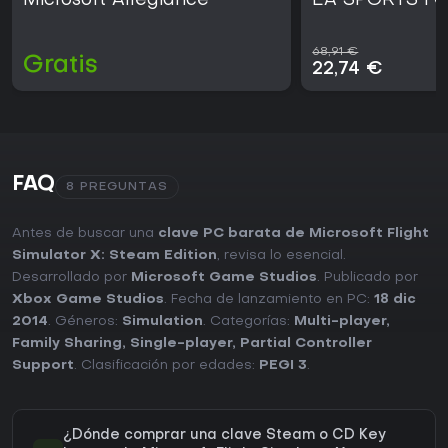
Microsoft Allegiance
EA SPORTS FC
68,91 €
Gratis
22,74 €
FAQ
8 PREGUNTAS
Antes de buscar una
clave PC barata de Microsoft Flight
Simulator X: Steam Edition
, revisa lo esencial.
Desarrollado por
Microsoft Game Studios
. Publicado por
Xbox Game Studios
. Fecha de lanzamiento en PC:
18 dic
2014
. Géneros:
Simulation
. Categorías:
Multi-player
,
Family Sharing
,
Single-player
,
Partial Controller
Support
. Clasificación por edades:
PEGI 3
.
¿Dónde comprar una clave Steam o CD Key