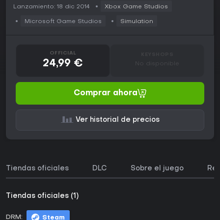
Lanzamiento: 18 dic 2014
Xbox Game Studios
Microsoft Game Studios
Simulation
OFFICIAL
KEYSHOPS
24,99 €
No disponible
Comprar ahora
Ver historial de precios
Tiendas oficiales
DLC
Sobre el juego
Req
Tiendas oficiales (1)
DRM:
Steam