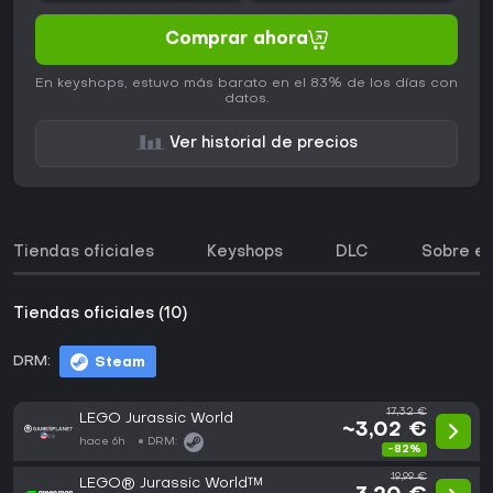
Comprar ahora
En keyshops, estuvo más barato en el 83% de los días con
datos.
Ver historial de precios
Tiendas oficiales
Keyshops
DLC
Sobre el
Tiendas oficiales (10)
DRM:
Steam
17,32 €
LEGO Jurassic World
~3,02 €
hace 6h
DRM:
-82%
19,99 €
LEGO® Jurassic World™