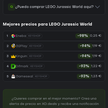
Q
¿Puedo comprar LEGO Jurassic World aquí?
Mejores precios para LEGO Jurassic World
0,25 €
1
Eneba
-98%
KEYSHOP
1,19 €
2
G2Play
-94%
KEYSHOP
1,19 €
3
Kinguin
-94%
KEYSHOP
1,22 €
4
Difmark
-93%
KEYSHOP
1,23 €
5
Gameseal
-93%
KEYSHOP
¿Quieres comprar en el mejor momento? Crea una
alerta de precio en XD.deals y recibe una notificación