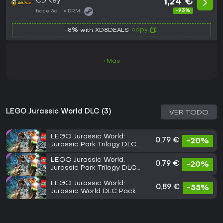
CD Key
1,24 €
-93%
hace 3d
DRM:
copy
-8% with XD8DEALS
+Más
LEGO Jurassic World DLC (3)
VER TODO
LEGO Jurassic World:
0,79 €
-20%
Jurassic Park Trilogy DLC
Pack 2
LEGO Jurassic World:
0,79 €
-20%
Jurassic Park Trilogy DLC
Pack 1
LEGO Jurassic World:
0,89 €
-55%
Jurassic World DLC Pack