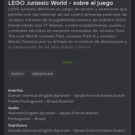
LEGO Jurassic World - sobre el juego
LEGO Jurassic World es un juego de acción y aventuras que
permite vivir las historias de las cuatro primeras películas de
Jurassic a través de la jugabilidad clásica de ladrillos LEGO.
Desarrollado por TT Games, combina plataformas, puzles y
combates sencillos en escenas recreadas de Jurassic Park,
The Lost World: Jurassic Park, Jurassic Park III y Jurassic
World. Destaca por su énfasis en el control de dinosaurios y
la exploración de las islas Nublar y Sorna.
Jugabilidad
+Más
La jugabilidad sigue la fórmula habitual de LEGO: avanzar
por niveles lineales recogiendo studs, destruyendo objetos
Action
Adventure
del entorno y alternando entre personajes con habilidades
distintas. Los jugadores resuelven puzles ambientales,
evitan peligros y participan en secuencias de combate
Interfaz:
ligadas a los acontecimientos de las películas. El control de
Danish
German
English
Spanish - Spain
French
Italian
Dutch
dinosaurios añade una nueva dimensión, ya que permite
Polish
Portuguese - Brazil
Russian
manejar directamente criaturas como el Triceratops, el
Audio:
Velociraptor, el Compsognathus y el Tyrannosaurus rex para
German
English
Spanish - Spain
French
Italian
romper obstáculos o realizar tareas específicas.
Portuguese - Brazil
La exploración no se limita a los niveles individuales, sino
Subtítulos:
que se extiende a zonas más amplias de las dos islas. En
Danish
German
English
Spanish - Spain
French
Italian
Dutch