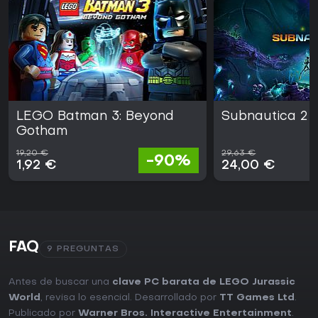
LEGO Batman 3: Beyond
Subnautica 2
Gotham
19,20 €
29,63 €
-90%
1,92 €
24,00 €
FAQ
9 PREGUNTAS
Antes de buscar una
clave PC barata de LEGO Jurassic
World
, revisa lo esencial. Desarrollado por
TT Games Ltd
.
Publicado por
Warner Bros. Interactive Entertainment
.