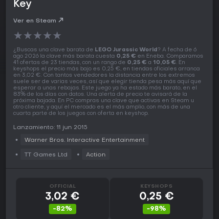
Key
Ver en Steam
★
★
★
★
★
¿Buscas una clave barata de
LEGO Jurassic World
? A fecha de 6
ago 2026 la clave más barata cuesta
0,25 €
en Eneba. Comparamos
41 ofertas de 23 tiendas, con un rango de
0,25 €
a
10,05 €
. En
keyshops el precio más bajo es 0,25 €, en tiendas oficiales arranca
en 3,02 €. Con tantos vendedores la distancia entre los extremos
suele ser de varias veces, así que elegir tienda pesa más aquí que
esperar a unas rebajas. Este juego ya ha estado más barato, en el
83% de los días con datos. Una alerta de precio te avisará de la
próxima bajada. En PC compras una clave que activas en Steam u
otro cliente, y aquí el mercado es el más amplio, con más de una
cuarta parte de los juegos con oferta en keyshop.
Lanzamiento: 11 jun 2015
Warner Bros. Interactive Entertainment
TT Games Ltd
Action
OFFICIAL
KEYSHOPS
3,02 €
0,25 €
-82%
-98%