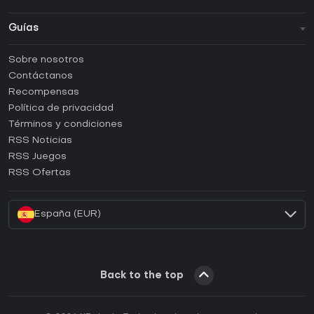
Guías
FAQ
Sobre nosotros
Guías y tutoriales
Contáctanos
¿Cómo activar una CD Key de Steam?
Recompensas
¿Cómo activar una CD Key de Epic Games?
Política de privacidad
Términos y condiciones
¿Cómo activar una CD Key de GOG?
RSS Noticias
¿Cómo activar una CD Key de Ubisoft Connect?
RSS Juegos
¿Cómo activar una CD Key de EA App?
RSS Ofertas
¿Cómo activar una CD Key de Battle.net?
España (EUR)
Back to the top