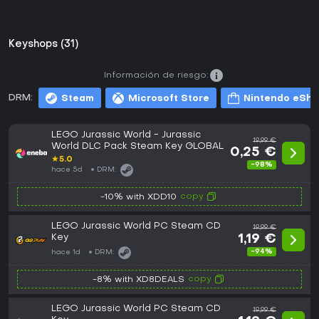
Keyshops (31)
Información de riesgo:
DRM:
Steam
Microsoft Store
Nintendo eSh
LEGO Jurassic World - Jurassic
19,99 €
World DLC Pack Steam Key GLOBAL
0,25 €
★
5.0
-98%
hace 5d
DRM:
copy
-10% with XDD10
LEGO Jurassic World PC Steam CD
19,99 €
Key
1,19 €
-94%
hace 1d
DRM:
copy
-8% with XD8DEALS
LEGO Jurassic World PC Steam CD
19,99 €