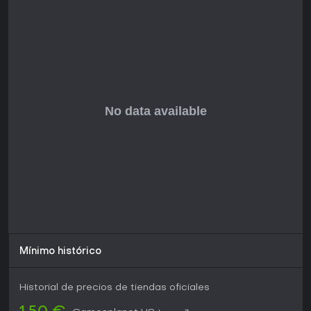
buscan una aventura de acción ligera ambientada en el
universo Jurassic. Es ideal para jugadores que prefieren
elementos de coleccionismo, cambio de personajes y
plataformas sencillas antes que acción intensa o
multijugador competitivo.
Mínimo histórico
Historial de precios de tiendas oficiales