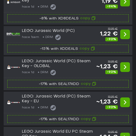
Key
1,19 €
-94%
hace 1d
DRM:
copy
-8% with XD8DEALS
19,99 €
LEGO Jurassic World (PC)
1,22 €
hace 1sem
DRM:
-93%
copy
-15% with XDDEALS
LEGO: Jurassic World (PC) Steam
19,99 €
Key - GLOBAL
~1,23 €
-93%
hace 1d
DRM:
copy
-17% with SEAL17XDD
LEGO: Jurassic World (PC) Steam
19,99 €
Key - EU
~1,23 €
-93%
hace 1d
DRM:
copy
-17% with SEAL17XDD
LEGO Jurassic World EU PC Steam
19,99 €