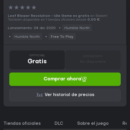
★
★
★
★
★
Leaf Blower Revolution - Idle Game es gratis
en Steam!
También disponible en 1 tiendas oficiales desde
0,00 €
.
Lanzamiento: 04 dic 2020
Humble North
Humble North
Free To Play
OFFICIAL
KEYSHOPS
Gratis
No disponible
Comprar ahora
Ver historial de precios
Tiendas oficiales
DLC
Sobre el juego
Req