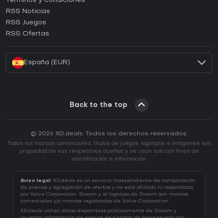
Términos y condiciones
¿Cómo activar una CD Key de GOG?
RSS Noticias
¿Cómo activar una CD Key de Ubisoft Connect?
RSS Juegos
¿Cómo activar una CD Key de EA App?
RSS Ofertas
¿Cómo activar una CD Key de Battle.net?
España (EUR)
Back to the top
© 2026 XD.deals. Todos los derechos reservados.
Todas las marcas comerciales, títulos de juegos, logotipos e imágenes son
propiedad de sus respectivos dueños y se usan solo con fines de
identificación e información.
Aviso legal:
XD.deals es un servicio independiente de comparación
de precios y agregación de ofertas y no está afiliado ni respaldado
por Valve Corporation. Steam y el logotipo de Steam son marcas
comerciales y/o marcas registradas de Valve Corporation.
XD.deals utiliza datos disponibles públicamente de Steam y
muestra información de precios de tiendas de terceros solo con