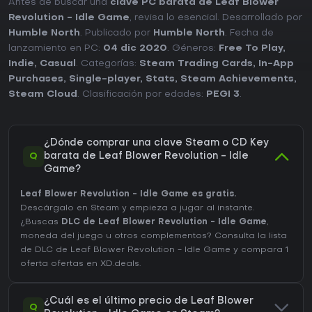
Antes de buscar una
clave PC barata de Leaf Blower
Revolution - Idle Game
, revisa lo esencial. Desarrollado por
Humble North
. Publicado por
Humble North
. Fecha de
lanzamiento en PC:
04 dic 2020
. Géneros:
Free To Play
,
Indie
,
Casual
. Categorías:
Steam Trading Cards
,
In-App
Purchases
,
Single-player
,
Stats
,
Steam Achievements
,
Steam Cloud
. Clasificación por edades:
PEGI 3
.
¿Dónde comprar una clave Steam o CD Key
Q
barata de Leaf Blower Revolution - Idle
Game?
Leaf Blower Revolution - Idle Game es gratis.
Descárgalo en Steam y empieza a jugar al instante.
¿Buscas
DLC de Leaf Blower Revolution - Idle Game
,
moneda del juego u otros complementos?
Consulta la lista
de DLC de Leaf Blower Revolution - Idle Game
y compara 1
oferta ofertas en XD.deals.
¿Cuál es el último precio de Leaf Blower
Q