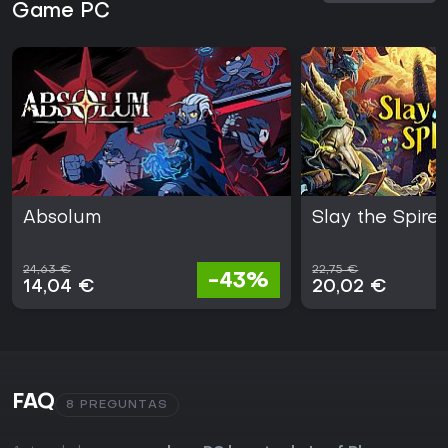
Game PC
Absolum
Slay the Spire 
24,63 €
22,75 €
-43%
14,04 €
20,02 €
FAQ
8 PREGUNTAS