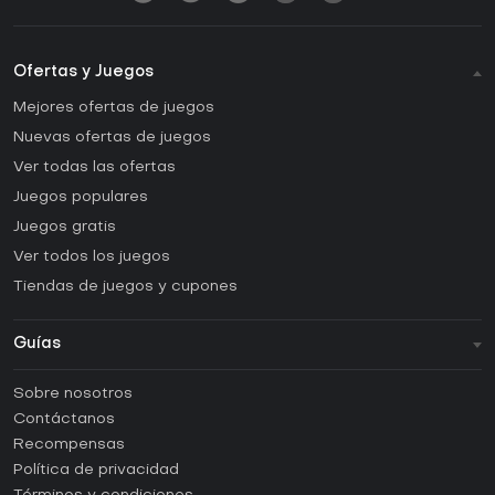
Ofertas y Juegos
Mejores ofertas de juegos
Nuevas ofertas de juegos
Ver todas las ofertas
Juegos populares
Juegos gratis
Ver todos los juegos
Tiendas de juegos y cupones
Guías
FAQ
Sobre nosotros
Guías y tutoriales
Contáctanos
¿Cómo activar una CD Key de Steam?
Recompensas
¿Cómo activar una CD Key de Epic Games?
Política de privacidad