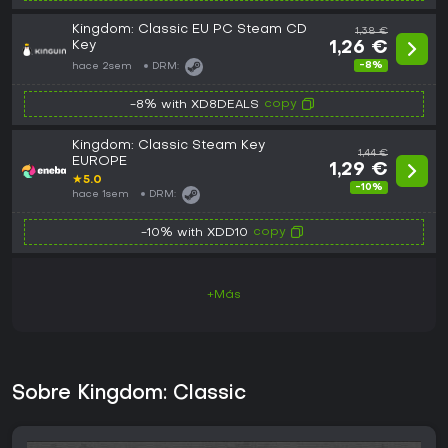
Kingdom: Classic EU PC Steam CD
1,38 €
Key
1,26 €
-8%
hace 2sem
DRM:
copy
-8% with XD8DEALS
Kingdom: Classic Steam Key
1,44 €
EUROPE
1,29 €
★
5.0
-10%
hace 1sem
DRM:
copy
-10% with XDD10
+Más
Sobre Kingdom: Classic