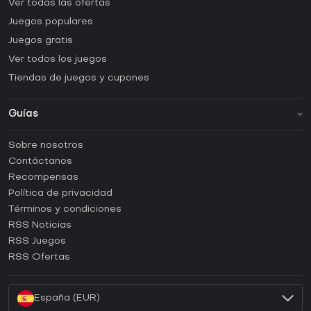
Ver todas las ofertas
Juegos populares
Juegos gratis
Ver todos los juegos
Tiendas de juegos y cupones
Guías
FAQ
Sobre nosotros
Guías y tutoriales
Contáctanos
¿Cómo activar una CD Key de Steam?
Recompensas
¿Cómo activar una CD Key de Epic Games?
Política de privacidad
Términos y condiciones
¿Cómo activar una CD Key de GOG?
RSS Noticias
¿Cómo activar una CD Key de Ubisoft Connect?
RSS Juegos
¿Cómo activar una CD Key de EA App?
RSS Ofertas
¿Cómo activar una CD Key de Battle.net?
España (EUR)