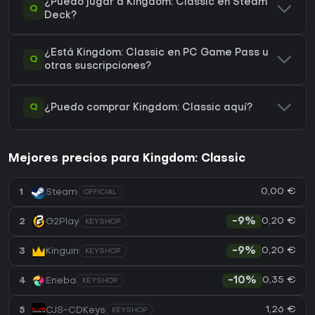
¿Puedo jugar a Kingdom: Classic en Steam
Q
Deck?
¿Está Kingdom: Classic en PC Game Pass u
Q
otras suscripciones?
Q
¿Puedo comprar Kingdom: Classic aquí?
Mejores precios para Kingdom: Classic
0,00 €
1
Steam
OFFICIAL
0,20 €
2
G2Play
-9%
KEYSHOP
0,20 €
3
Kinguin
-9%
KEYSHOP
0,35 €
4
Eneba
-10%
KEYSHOP
1,26 €
5
CJS-CDKeys
KEYSHOP