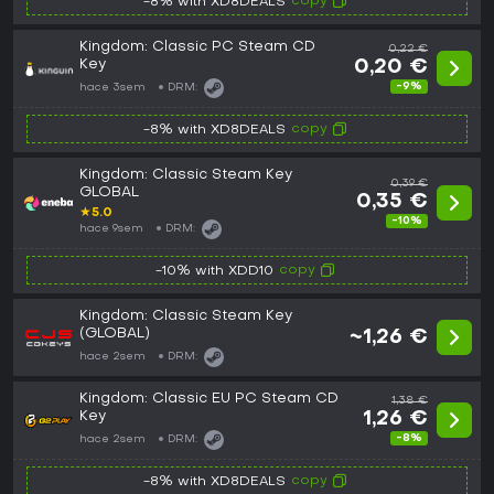
copy
-8% with XD8DEALS
Kingdom: Classic PC Steam CD
0,22 €
Key
0,20 €
-9%
hace 3sem
DRM:
copy
-8% with XD8DEALS
Kingdom: Classic Steam Key
0,39 €
GLOBAL
0,35 €
★
5.0
-10%
hace 9sem
DRM:
copy
-10% with XDD10
Kingdom: Classic Steam Key
(GLOBAL)
~1,26 €
hace 2sem
DRM:
Kingdom: Classic EU PC Steam CD
1,38 €
Key
1,26 €
-8%
hace 2sem
DRM:
copy
-8% with XD8DEALS