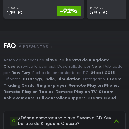
14,88 €
14,93 €
-92%
1,19 €
5,97 €
FAQ
9 PREGUNTAS
Antes de buscar una
clave PC barata de Kingdom:
Classic
, revisa lo esencial. Desarrollado por
Noio
. Publicado
por
Raw Fury
. Fecha de lanzamiento en PC:
21 oct 2015
.
Géneros:
Strategy
,
Indie
,
Simulation
. Categorías:
Steam
Trading Cards
,
Single-player
,
Remote Play on Phone
,
Remote Play on Tablet
,
Remote Play on TV
,
Steam
Achievements
,
Full controller support
,
Steam Cloud
.
¿Dónde comprar una clave Steam o CD Key
Q
barata de Kingdom: Classic?