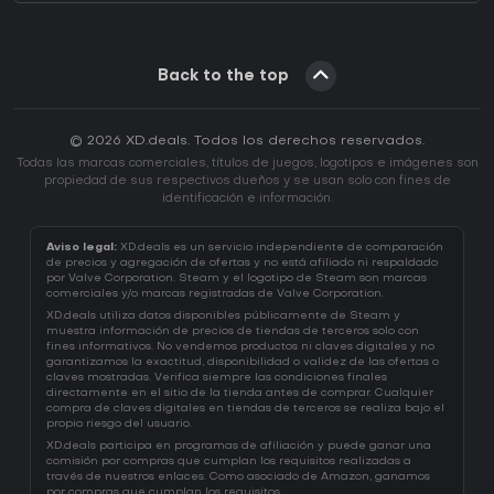
Back to the top
© 2026 XD.deals. Todos los derechos reservados.
Todas las marcas comerciales, títulos de juegos, logotipos e imágenes son
propiedad de sus respectivos dueños y se usan solo con fines de
identificación e información.
Aviso legal:
XD.deals es un servicio independiente de comparación
de precios y agregación de ofertas y no está afiliado ni respaldado
por Valve Corporation. Steam y el logotipo de Steam son marcas
comerciales y/o marcas registradas de Valve Corporation.
XD.deals utiliza datos disponibles públicamente de Steam y
muestra información de precios de tiendas de terceros solo con
fines informativos. No vendemos productos ni claves digitales y no
garantizamos la exactitud, disponibilidad o validez de las ofertas o
claves mostradas. Verifica siempre las condiciones finales
directamente en el sitio de la tienda antes de comprar. Cualquier
compra de claves digitales en tiendas de terceros se realiza bajo el
propio riesgo del usuario.
XD.deals participa en programas de afiliación y puede ganar una
comisión por compras que cumplan los requisitos realizadas a
través de nuestros enlaces. Como asociado de Amazon, ganamos
por compras que cumplan los requisitos.