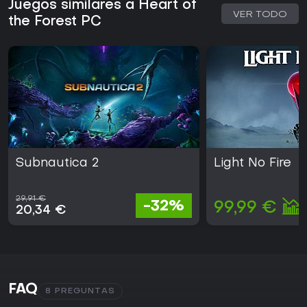
Juegos similares a Heart of
VER TODO
the Forest PC
Subnautica 2
Light No Fire
29,91 €
-32%
99,99 €
20,34 €
FAQ
8 PREGUNTAS