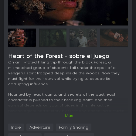
Heart of the Forest - sobre el juego
On an ill-fated hiking trip through the Black Forest, a
mismatched group of students fall under the spell of a
vengeful spirit trapped deep inside the woods. Now they
must fight for their survival while trying to escape its
corrupting influence.
Haunted by fear, trauma, and secrets of the past, each
character is pushed to their breaking point, and their
survival depends on your choices in this interactive
psychological horror story by Germany-based indie studio,
+Más
Trapped Predator
.
As the events unfold, the members of the group find
Indie
Adventure
Family Sharing
themselves confronted with their deepest fears and the