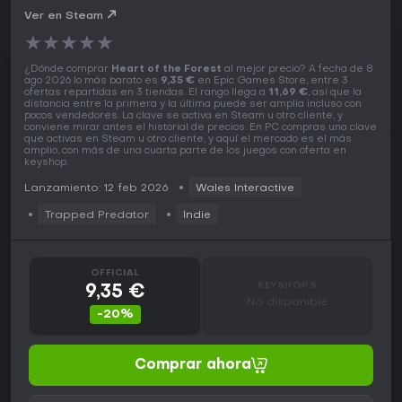
Ver en Steam
★
★
★
★
★
¿Dónde comprar
Heart of the Forest
al mejor precio? A fecha de 8
ago 2026 lo más barato es
9,35 €
en Epic Games Store, entre 3
ofertas repartidas en 3 tiendas. El rango llega a
11,69 €
, así que la
distancia entre la primera y la última puede ser amplia incluso con
pocos vendedores. La clave se activa en Steam u otro cliente, y
conviene mirar antes el historial de precios. En PC compras una clave
que activas en Steam u otro cliente, y aquí el mercado es el más
amplio, con más de una cuarta parte de los juegos con oferta en
keyshop.
Lanzamiento: 12 feb 2026
Wales Interactive
Trapped Predator
Indie
OFFICIAL
KEYSHOPS
9,35 €
No disponible
-20%
Comprar ahora