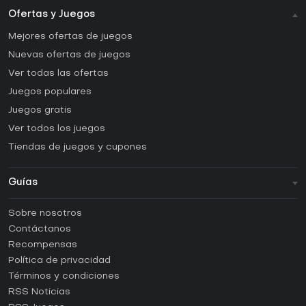
Ofertas y Juegos
Mejores ofertas de juegos
Nuevas ofertas de juegos
Ver todas las ofertas
Juegos populares
Juegos gratis
Ver todos los juegos
Tiendas de juegos y cupones
Guías
FAQ
Sobre nosotros
Guías y tutoriales
Contáctanos
¿Cómo activar una CD Key de Steam?
Recompensas
¿Cómo activar una CD Key de Epic Games?
Política de privacidad
Términos y condiciones
¿Cómo activar una CD Key de GOG?
RSS Noticias
¿Cómo activar una CD Key de Ubisoft Connect?