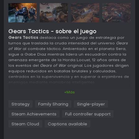
Gears Tactics - sobre el juego
Gears Tactics
destaca como un juego de estrategia por
turnos que traslada la cruda intensidad del universo
Gears
of War
al combate táctico. Ambientado en el planeta Sera,
sigue a Gabe Diaz mientras lidera un escuadrón contra la
amenaza emergente de la Horda Locust, 12 años antes de
los eventos del
Gears of War
original. Los jugadores dirigen
equipos reducidos en batallas brutales y calculadas,
centrados en la supervivencia y en superar a enjambres de
enemigos mediante maniobras inteligentes.
+Más
Jugabilidad
En
Gears Tactics
, los combates se desarrollan por turnos,
Strategy
Family Sharing
Single-player
con tres acciones por turno para cada miembro del
escuadrón, lo que fomenta tácticas agresivas por encima
Steam Achievements
Full controller support
de posiciones defensivas. Mueves personajes por mapas
repletos de coberturas, preparando flanqueos o asaltos
Steam Cloud
Captions available
directos contra las fuerzas Locust. Mecánicas como las
ejecuciones te permiten encadenar acciones al rematar