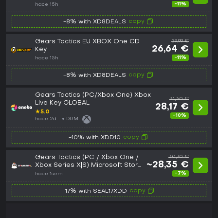
-11%
hace 15h
copy
-8% with XD8DEALS
Gears Tactics EU XBOX One CD
29,99 €
26,64 €
Key
-11%
hace 15h
copy
-8% with XD8DEALS
Gears Tactics (PC/Xbox One) Xbox
31,30 €
Live Key GLOBAL
28,17 €
★
5.0
-10%
hace 2d
DRM:
copy
-10% with XDD10
Gears Tactics (PC / Xbox One /
30,70 €
~28,35 €
Xbox Series X|S) Microsoft Store
Key - EU
-7%
hace 1sem
copy
-17% with SEAL17XDD