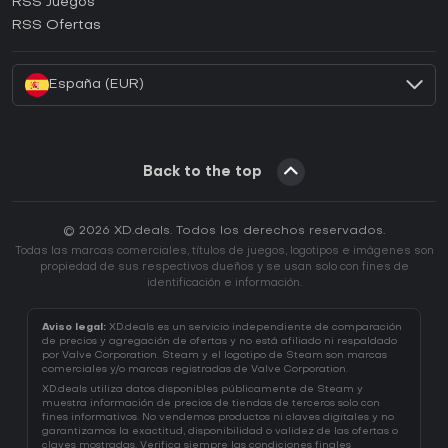
RSS Juegos
¿Cómo activar una CD Key de EA App?
RSS Ofertas
¿Cómo activar una CD Key de Battle.net?
España (EUR)
Back to the top
© 2026 XD.deals. Todos los derechos reservados.
Todas las marcas comerciales, títulos de juegos, logotipos e imágenes son
propiedad de sus respectivos dueños y se usan solo con fines de
identificación e información.
Aviso legal:
XD.deals es un servicio independiente de comparación
de precios y agregación de ofertas y no está afiliado ni respaldado
por Valve Corporation. Steam y el logotipo de Steam son marcas
comerciales y/o marcas registradas de Valve Corporation.
XD.deals utiliza datos disponibles públicamente de Steam y
muestra información de precios de tiendas de terceros solo con
fines informativos. No vendemos productos ni claves digitales y no
garantizamos la exactitud, disponibilidad o validez de las ofertas o
claves mostradas. Verifica siempre las condiciones finales