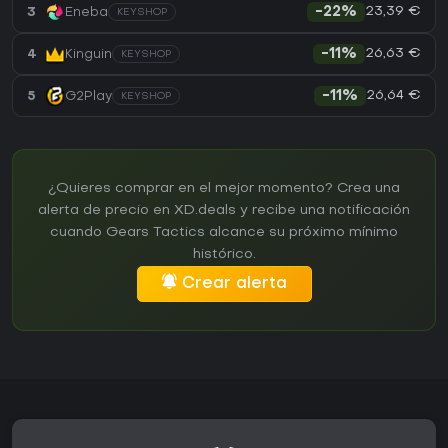
23,39 €
3
Eneba
-22%
KEYSHOP
26,63 €
4
Kinguin
-11%
KEYSHOP
26,64 €
5
G2Play
-11%
KEYSHOP
¿Quieres comprar en el mejor momento? Crea una
alerta de precio en XD.deals y recibe una notificación
cuando Gears Tactics alcance su próximo mínimo
histórico.
Crear alerta