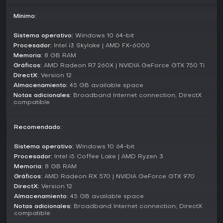
a las tropas. Suelen requerir completar tareas específicas
bajo limitaciones, como tamaños reducidos de escuadrón o
Mínimo:
presiones temporales, aunque pueden resultar repetitivas
por sus configuraciones similares en distintas partidas.
Sistema operativo:
Windows 10 64-bit
Procesador:
Intel i3 Skylake | AMD FX-6000
Story and Characters
Memoria:
8 GB RAM
La narrativa se centra en Gabe Diaz, un soldado rebelde
Gráficos:
AMD Radeon R7 260X | NVIDIA GeForce GTX 750 Ti
que forma un equipo en medio del colapso gubernamental
DirectX:
Version 12
en Sera. Explora temas de liderazgo y sacrificio mientras te
Almacenamiento:
45 GB available space
enfrentas a la monstruosa Horda Locust y a su creador,
Notas adicionales:
Broadband Internet connection; DirectX
Ukkon. Personajes como Jack, un compañero robótico, se
compatible
unen con más de 20 habilidades para lidiar con nuevos
tipos de enemigos, enriqueciendo la dinámica del
escuadrón.
Recomendado:
El progreso está ligado a la historia, con misiones que
Sistema operativo:
Windows 10 64-bit
revelan más sobre la caída del mundo y el crecimiento de tu
Procesador:
Intel i5 Coffee Lake | AMD Ryzen 3
escuadrón. Aunque la trama impulsa la acción, prioriza la
Memoria:
8 GB RAM
supervivencia táctica sobre un drama interpersonal
profundo.
Gráficos:
AMD Radeon RX 570 | NVIDIA GeForce GTX 970
DirectX:
Version 12
Customization and Progression
Almacenamiento:
45 GB available space
Formar tu escuadrón implica elegir clases con árboles de
Notas adicionales:
Broadband Internet connection; DirectX
compatible
habilidades únicos, permitiendo especializarse en áreas