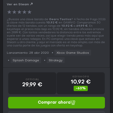
Ver en Steam
★
★
★
★
★
¿Buscas una clave barata de
Gears Tactics
? A fecha de 9 ago 2026
la clave más barata cuesta
10,92 €
en GAMIVO. Comparamos 30
ofertas de 12 tiendas, con un rango de
10,92 €
a
69,99 €
. En
keyshops el precio más bajo es 10,92 €, en tiendas oficiales arranca
en 29,99 €. Con tantos vendedores la distancia entre los extremos
suele ser de varias veces, así que elegir tienda pesa más aquí que
esperar a unas rebajas. En PC compras una clave que activas en
Steam u otro cliente, y aquí el mercado es el más amplio, con más de
una cuarta parte de los juegos con oferta en keyshop.
Lanzamiento: 28 abr 2020
Xbox Game Studios
Splash Damage
Strategy
KEYSHOPS
OFFICIAL
10,92 €
29,99 €
-63%
Comprar ahora