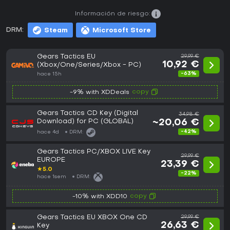
Información de riesgo:
DRM:
Steam
Microsoft Store
Gears Tactics EU
29,99 €
10,92 €
(Xbox/One/Series/Xbox - PC)
-63%
hace 15h
copy
-9% with XDDeals
Gears Tactics CD Key (Digital
34,98 €
Download) for PC (GLOBAL)
~20,06 €
-42%
hace 4d
DRM:
Gears Tactics PC/XBOX LIVE Key
29,99 €
EUROPE
23,39 €
★
5.0
-22%
hace 1sem
DRM:
copy
-10% with XDD10
Gears Tactics EU XBOX One CD
29,99 €
26,63 €
Key