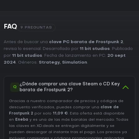
FAQ
9 PREGUNTAS
Antes de buscar una
clave PC barata de Frostpunk 2
,
revisa lo esencial. Desarrollado por
11 bit studios
. Publicado
por
11 bit studios
. Fecha de lanzamiento en PC:
20 sept
2024
. Géneros:
Strategy
,
Simulation
.
¿Dónde comprar una clave Steam o CD Key
Q
barata de Frostpunk 2?
Gracias a nuestro comparador de precios y códigos de
descuento verificados, puedes comprar una
clave de
Frostpunk 2
por solo
11,09 €
. Esta oferta está disponible
en
Eneba
y es una de las más baratas del mercado. Todas
las claves en XD.deals se entregan digitalmente y se
pueden descargar al instante tras el pago. Los precios ya
incluyen comisiones y códigos promocionales aplicados,