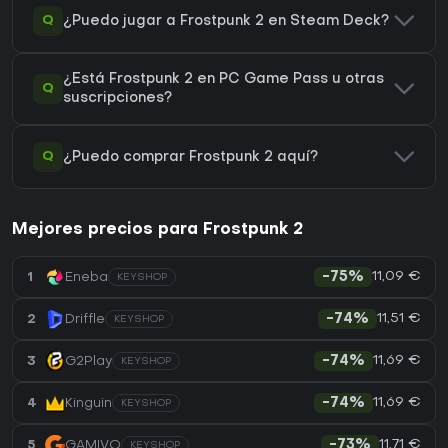
Q
¿Puedo jugar a Frostpunk 2 en Steam Deck?
¿Está Frostpunk 2 en PC Game Pass u otras
Q
suscripciones?
Q
¿Puedo comprar Frostpunk 2 aquí?
Mejores precios para Frostpunk 2
11,09 €
1
Eneba
-75%
KEYSHOP
11,51 €
2
Driffle
-74%
KEYSHOP
11,69 €
3
G2Play
-74%
KEYSHOP
11,69 €
4
Kinguin
-74%
KEYSHOP
11,71 €
5
GAMIVO
-73%
KEYSHOP