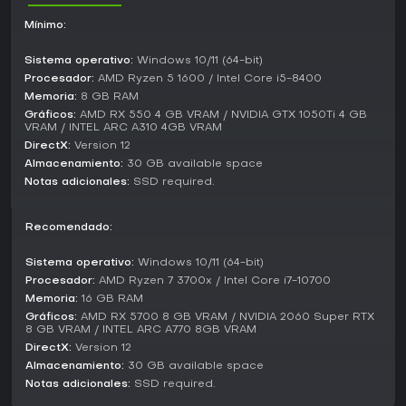
El modo historia se desarrolla como una campaña de
Mínimo:
varios capítulos que sigue el viaje del Steward a través de
crisis en las tierras heladas. Abarca varios actos, cada uno
que acumula cargas de liderazgo y evolución social, con
Sistema operativo:
Windows 10/11 (64-bit)
ramificaciones narrativas según tus elecciones[[3]]
Procesador:
AMD Ryzen 5 1600 / Intel Core i5-8400
(https://en.wikipedia.org/wiki/Frostpunk_2).
Memoria:
8 GB RAM
Gráficos:
AMD RX 550 4 GB VRAM / NVIDIA GTX 1050Ti 4 GB
Utopia Builder actúa como el modo sandbox, con tiempo
VRAM / INTEL ARC A310 4GB VRAM
infinito para experimentar. Aquí pruebas diseños
DirectX:
Version 12
infraestructurales y sistemas sociales sin límites temporales,
Almacenamiento:
30 GB available space
perfecto para construcciones creativas o pruebas de
Notas adicionales:
SSD required.
mecánicas[[2]]
(https://store.steampowered.com/app/1601580/Frostpunk_2).
Recomendado:
Factions and Mechanics
Las facciones encarnan ideologías diversas en tu ciudad,
Sistema operativo:
Windows 10/11 (64-bit)
todas compitiendo por influencia y poder. Exigen leyes o
Procesador:
AMD Ryzen 7 3700x / Intel Core i7-10700
recursos específicos, generando tensiones que requieren
Memoria:
16 GB RAM
maniobras precisas para evitar conflictos. Actualizaciones
Gráficos:
AMD RX 5700 8 GB VRAM / NVIDIA 2060 Super RTX
recientes han incorporado Fractured Utopias, con ocho
8 GB VRAM / INTEL ARC A770 8GB VRAM
finales de facción únicos que incluyen sistemas y
DirectX:
Version 12
herramientas especializadas para opciones estratégicas
Almacenamiento:
30 GB available space
más profundas[[4]]
Notas adicionales:
SSD required.
(https://steamcommunity.com/app/1601580/allnews).