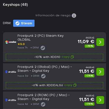
Keyshops (48)
Información de riesgo:
DRM:
Steam
Frostpunk 2 (PC) Steam Key
44,99 €
GLOBAL
11,09 €
★
5.0
-75%
hace 7h
DRM:
copy
-10% with XDD10
Frostpunk 2 (Global) (PC / Mac) -
44,99 €
Steam - Digital Key
11,51 €
-74%
hace 3d
DRM:
copy
-6% with XDDEALS6
Frostpunk 2 (ROW) (PC / Mac) -
44,99 €
Steam - Digital Key
11,51 €
-74%
hace 4d
DRM: