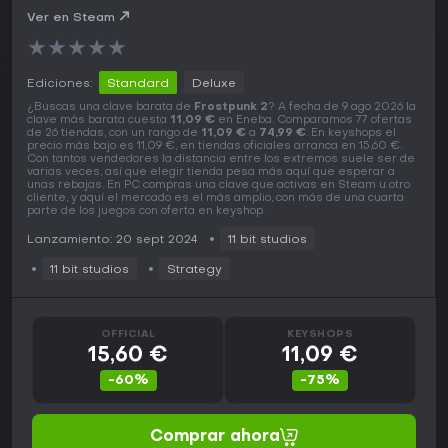
Ver en Steam
★
★
★
★
★
Ediciones:
Standard
Deluxe
¿Buscas una clave barata de
Frostpunk 2
? A fecha de 9 ago 2026 la
clave más barata cuesta
11,09 €
en Eneba. Comparamos 77 ofertas
de 26 tiendas, con un rango de
11,09 €
a
74,99 €
. En keyshops el
precio más bajo es 11,09 €, en tiendas oficiales arranca en 15,60 €.
Con tantos vendedores la distancia entre los extremos suele ser de
varias veces, así que elegir tienda pesa más aquí que esperar a
unas rebajas. En PC compras una clave que activas en Steam u otro
cliente, y aquí el mercado es el más amplio, con más de una cuarta
parte de los juegos con oferta en keyshop.
Lanzamiento: 20 sept 2024
11 bit studios
11 bit studios
Strategy
OFFICIAL
KEYSHOPS
15,60 €
11,09 €
-60%
-75%
Comprar ahora