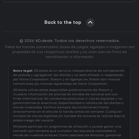
Back to the top
© 2026 XD.deals. Todos los derechos reservados.
Todas las marcas comerciales, títulos de juegos, logotipos e imágenes son
propiedad de sus respectivos dueños y se usan solo con fines de
identificación e información.
Aviso legal:
XD.deals es un servicio independiente de comparación
de precios y agregación de ofertas y no está afiliado ni respaldado
por Valve Corporation. Steam y el logotipo de Steam son marcas
comerciales y/o marcas registradas de Valve Corporation.
XD.deals utiliza datos disponibles públicamente de Steam y
muestra información de precios de tiendas de terceros solo con
fines informativos. No vendemos productos ni claves digitales y no
garantizamos la exactitud, disponibilidad o validez de las ofertas o
claves mostradas. Verifica siempre las condiciones finales
directamente en el sitio de la tienda antes de comprar. Cualquier
compra de claves digitales en tiendas de terceros se realiza bajo el
propio riesgo del usuario.
XD.deals participa en programas de afiliación y puede ganar una
comisión por compras que cumplan los requisitos realizadas a
través de nuestros enlaces. Como asociado de Amazon, ganamos