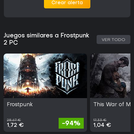
Crear alerta
Juegos similares a Frostpunk
VER TODO
2 PC
Frostpunk
This War of Mi
28,67 €
17,33 €
-94%
1,72 €
1,04 €