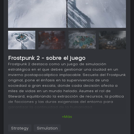
Frostpunk 2 - sobre el juego
Frostpunk 2 destaca como un juego de simulación
estratégica en el que debes gestionar una ciudad en un
invierno postapocalíptico implacable. Secuela del Frostpunk
original, pone el énfasis en la supervivencia de una
sociedad a gran escala, donde cada decisión afecta a
miles de vidas en un mundo helado. Asumes el rol de
Steward, equilibrando la extracción de recursos, la política
de facciones y las duras exigencias del entorno para
garantizar la continuidad de la humanidad.
+Más
Jugabilidad
En Frostpunk 2, el núcleo del juego gira en torno a expandir
Strategy
Simulation
tu ciudad mediante distritos dedicados a producción,