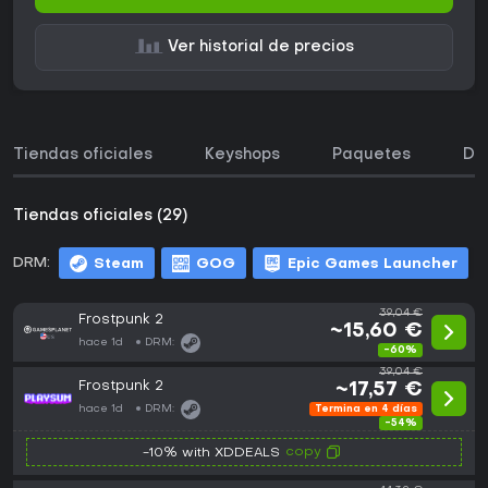
Ver historial de precios
Tiendas oficiales
Keyshops
Paquetes
DL
Tiendas oficiales (29)
DRM:
Steam
GOG
Epic Games Launcher
39,04 €
Frostpunk 2
~15,60 €
hace 1d
DRM:
-60%
39,04 €
Frostpunk 2
~17,57 €
hace 1d
DRM:
Termina en 4 días
-54%
copy
-10% with XDDEALS