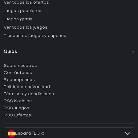
Ver todas las ofertas
Juegos populares
Juegos gratis
Ver todos los juegos
Tiendas de juegos y cupones
Guías
FAQ
Sobre nosotros
Guías y tutoriales
Contáctanos
¿Cómo activar una CD Key de Steam?
Recompensas
¿Cómo activar una CD Key de Epic Games?
Política de privacidad
Términos y condiciones
¿Cómo activar una CD Key de GOG?
RSS Noticias
¿Cómo activar una CD Key de Ubisoft Connect?
RSS Juegos
¿Cómo activar una CD Key de EA App?
RSS Ofertas
¿Cómo activar una CD Key de Battle.net?
España (EUR)