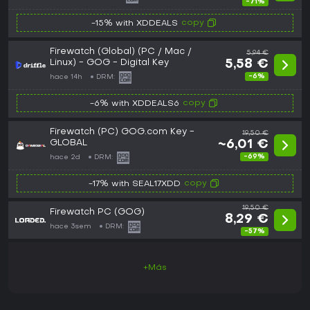
-71%
copy
-15% with XDDEALS
Firewatch (Global) (PC / Mac /
5,94 €
Linux) - GOG - Digital Key
5,58 €
-6%
hace 14h
DRM:
copy
-6% with XDDEALS6
Firewatch (PC) GOG.com Key -
19,50 €
GLOBAL
~6,01 €
-69%
hace 2d
DRM:
copy
-17% with SEAL17XDD
19,50 €
Firewatch PC (GOG)
8,29 €
hace 3sem
DRM:
-57%
+Más