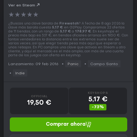
Ver en Steam
★
★
★
★
★
¿Buscas una clave barata de
Firewatch
? A fecha de 8 ago 2026 la
clave más barata cuesta
5,17 €
en G2Play. Comparamos 22 ofertas
de 11 tiendas, con un rango de
5,17 €
a
178,97 €
. En keyshops el
precio más bajo es 5,17 €, en tiendas oficiales arranca en 19,50 €. Con
tantos vendedores la distancia entre los extremos suele ser de
varias veces, así que elegir tienda pesa más aquí que esperar a
unas rebajas. En PC compras una clave que activas en Steam u otro
cliente, y aquí el mercado es el más amplio, con más de una cuarta
parte de los juegos con oferta en keyshop.
Lanzamiento: 09 feb 2016
Panic
Campo Santo
Indie
KEYSHOPS
OFFICIAL
5,17 €
19,50 €
-73%
Comprar ahora