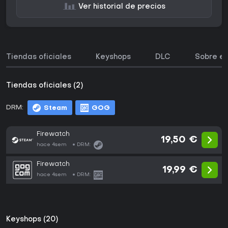
Ver historial de precios
Tiendas oficiales
Keyshops
DLC
Sobre el
Tiendas oficiales (2)
DRM:
Steam
GOG
Firewatch
19,50 €
hace 4sem
DRM:
Firewatch
19,99 €
hace 4sem
DRM:
Keyshops (20)