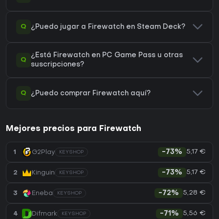
Q
¿Puedo jugar a Firewatch en Steam Deck?
¿Está Firewatch en PC Game Pass u otras
Q
suscripciones?
Q
¿Puedo comprar Firewatch aquí?
Mejores precios para Firewatch
5,17 €
1
G2Play
-73%
KEYSHOP
5,17 €
2
Kinguin
-73%
KEYSHOP
5,28 €
3
Eneba
-72%
KEYSHOP
5,56 €
4
Difmark
-71%
KEYSHOP