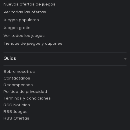
Nuevas ofertas de juegos
Ver todas las ofertas
Juegos populares
Juegos gratis
Ver todos los juegos
Tiendas de juegos y cupones
Guías
FAQ
Sobre nosotros
Guías y tutoriales
Contáctanos
¿Cómo activar una CD Key de Steam?
Recompensas
¿Cómo activar una CD Key de Epic Games?
Política de privacidad
Términos y condiciones
¿Cómo activar una CD Key de GOG?
RSS Noticias
¿Cómo activar una CD Key de Ubisoft Connect?
RSS Juegos
¿Cómo activar una CD Key de EA App?
RSS Ofertas
¿Cómo activar una CD Key de Battle.net?