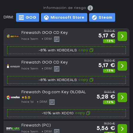
Información de riesgo:
DRM:
GOG
Microsoft Store
Steam
19,50 €
Firewatch GOG CD Key
5,17 €
hace 1sem
DRM:
-73%
copy
-8% with XD8DEALS
19,50 €
Firewatch GOG CD Key
5,17 €
hace 1sem
DRM:
-73%
copy
-8% with XD8DEALS
Firewatch Gog.com Key GLOBAL
19,50 €
5,28 €
★
5.0
hace 1d
DRM:
-72%
copy
-10% with XDD10
19,50 €
Firewatch (PC)
5,56 €
hace 1sem
DRM: