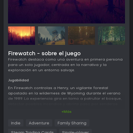
Firewatch - sobre el juego
Firewatch destaca como una aventura en primera persona
para un solo jugador, centrada en la narrativa y la
exploración en un entorno salvaje.
Jugabilidad
En Firewatch controlas a Henry, un vigilante forestal
apostado en la wilderness de Wyoming durante el verano
de 1989. La experiencia gira en torno a patrullar el bosque,
detectar posibles incendios y abrirte paso por senderos
densos y colinas. La comunicación se da principalmente
+Más
por radio portátil con tu supervisora, Delilah, que impulsa la
mayor parte de las interacciones y el avance de la historia.
Indie
Adventure
Family Sharing
La exploración es fundamental: sales de tu torre para
Steam Trading Cards
Single-player