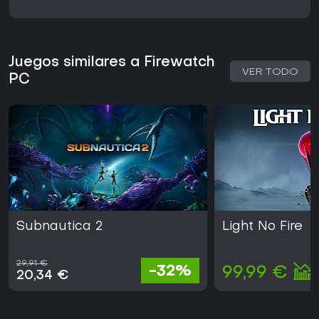
Juegos similares a Firewatch
VER TODO
PC
Subnautica 2
Light No Fire
29,91 €
-32%
99,99 €
20,34 €