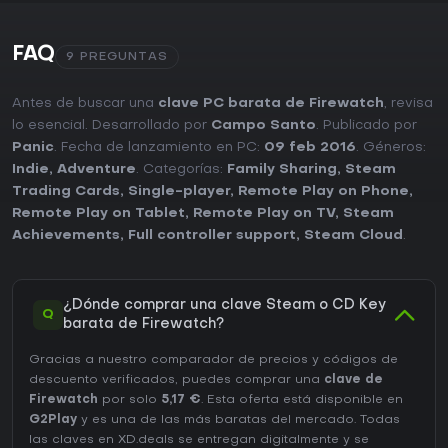
FAQ
9 PREGUNTAS
Antes de buscar una
clave PC barata de Firewatch
, revisa
lo esencial. Desarrollado por
Campo Santo
. Publicado por
Panic
. Fecha de lanzamiento en PC:
09 feb 2016
. Géneros:
Indie
,
Adventure
. Categorías:
Family Sharing
,
Steam
Trading Cards
,
Single-player
,
Remote Play on Phone
,
Remote Play on Tablet
,
Remote Play on TV
,
Steam
Achievements
,
Full controller support
,
Steam Cloud
.
¿Dónde comprar una clave Steam o CD Key
Q
barata de Firewatch?
Gracias a nuestro comparador de precios y códigos de
descuento verificados, puedes comprar una
clave de
Firewatch
por solo
5,17 €
. Esta oferta está disponible en
G2Play
y es una de las más baratas del mercado. Todas
las claves en XD.deals se entregan digitalmente y se