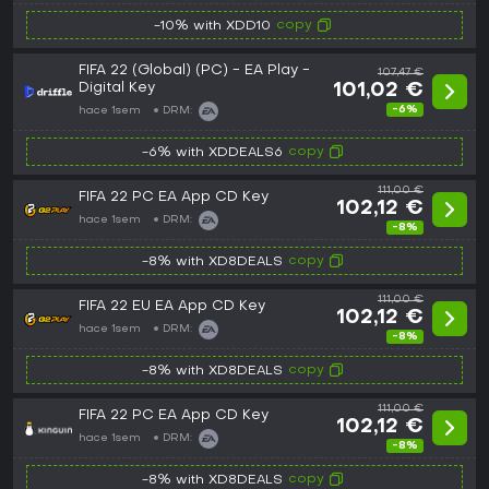
copy
-10% with XDD10
FIFA 22 (Global) (PC) - EA Play -
107,47 €
Digital Key
101,02 €
-6%
hace 1sem
DRM:
copy
-6% with XDDEALS6
111,00 €
FIFA 22 PC EA App CD Key
102,12 €
hace 1sem
DRM:
-8%
copy
-8% with XD8DEALS
111,00 €
FIFA 22 EU EA App CD Key
102,12 €
hace 1sem
DRM:
-8%
copy
-8% with XD8DEALS
111,00 €
FIFA 22 PC EA App CD Key
102,12 €
hace 1sem
DRM:
-8%
copy
-8% with XD8DEALS