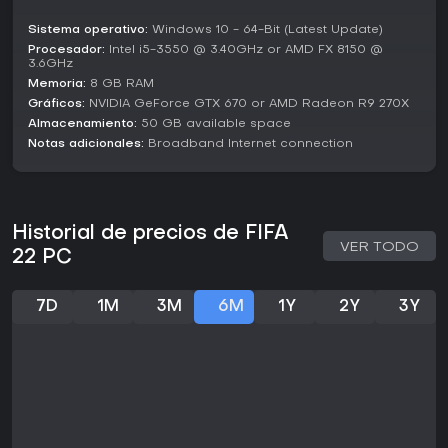
22 destaca por sus mejoras en el gameplay y la variedad
de modos, aunque algunos señalan innovaciones limitadas
Sistema operativo:
Windows 10 - 64-Bit (Latest Update)
frente a entregas anteriores. Hacia 2026, sigue siendo una
Procesador:
Intel i5-3550 @ 3.40GHz or AMD FX 8150 @
opción sólida para fans del fútbol que buscan profundidad
3.6GHz
en la simulación, sobre todo si los títulos más nuevos
Memoria:
8 GB RAM
resultan abrumadores. Ideal para quienes disfrutan
Gráficos:
NVIDIA GeForce GTX 670 or AMD Radeon R9 270X
creando equipos o gestionando carreras, aunque las
Almacenamiento:
50 GB available space
funciones online pueden tener menos actividad por su
Notas adicionales:
Broadband Internet connection
antigüedad. Si te atraen las simulaciones deportivas
tácticas, ofrece valor en partidas offline y casuales.
Historial de precios de FIFA
VER TODO
22 PC
7D
1M
3M
6M
1Y
2Y
3Y