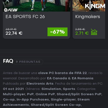
EA SPORTS FC 26
Kingmakers
68,91 €
2,88 €
-67%
22,74 €
2,71 €
FAQ
9 PREGUNTAS
Antes de buscar una
clave PC barata de FIFA 22
, revisa lo
esencial. Desarrollado por
EA Canada & EA Romania
.
Publicado por
Electronic Arts
. Fecha de lanzamiento en PC:
01 oct 2021
. Géneros:
Simulation
,
Sports
. Categorías:
Multi-player
,
PvP
,
Online PvP
,
Shared/Split Screen PvP
,
Co-op
,
In-App Purchases
,
Single-player
,
Steam
Achievements
,
Shared/Split Screen Co-op
,