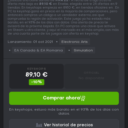
¿Buscas una clave barata de
FIFA 22
? A fecha de 8 ago 2026 la
oferta más baja es
89,10 €
en Eneba, elegida entre 24 ofertas en 9
tiendas. En keyshops empieza en 89,10 €, en tiendas oficiales en . En
PC la keyshop gana en precio en la mayoría de comparaciones, pero
entonces compras un código a un vendedor externo, así que
comprueba la región de activación. Este juego ya ha estado más
barato, en el 93% de los días con datos. Una alerta de precio te
avisará de la próxima bajada. En PC compras una clave que activas
en Steam u otro cliente, y aquí el mercado es el más amplio, con más
de una cuarta parte de los juegos con oferta en keyshop.
Lanzamiento: 01 oct 2021
Electronic Arts
EA Canada & EA Romania
Simulation
KEYSHOPS
OFFICIAL
89,10 €
No disponible
-10%
Comprar ahora
En keyshops, estuvo más barato en el 93% de los días con
datos.
Ver historial de precios