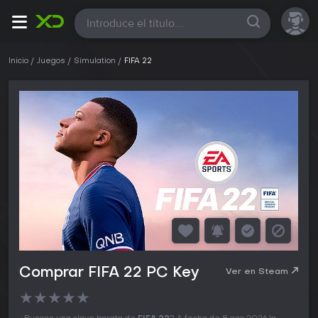
Todas
Inicio
Juegos
Simulation
FIFA 22
Comprar FIFA 22 PC Key
Ver en Steam
★
★
★
★
★