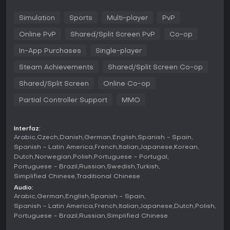
fluidas. Este sistema influye en las carreras, placajes y
disparos, logrando partidos con una respuesta más
Simulation
Sports
Multi-player
PvP
natural. Los porteros cuentan con una lógica de
posicionamiento actualizada y estilos de animación
Online PvP
Shared/Split Screen PvP
Co-op
variados, mientras que la física del balón reproduce
trayectorias y rebotes realistas. Estos elementos exigen un
In-App Purchases
Single-player
timing preciso en pases y tiros, premiando la conciencia
Steam Achievements
Shared/Split Screen Co-op
táctica por encima de jugadas apresuradas.
Shared/Split Screen
Online Co-op
Los partidos se desarrollan en campos virtuales con
comportamientos auténticos de los equipos, donde la
Partial Controller Support
MMO
gestión de la stamina y los ajustes de formación son clave.
Las estrategias defensivas demandan un posicionamiento
cuidadoso para interceptar, y los ataques se centran en la
Interfaz:
construcción pausada del juego. El título es compatible con
Arabic
Czech
Danish
German
English
Spanish - Spain
mandos, lo que permite un control fluido en momentos de
Spanish - Latin America
French
Italian
Japanese
Korean
alta intensidad.
Dutch
Norwegian
Polish
Portuguese - Portugal
Portuguese - Brazil
Russian
Swedish
Turkish
Modos de juego
Simplified Chinese
Traditional Chinese
En Career Mode, puedes asumir roles de mánager o
Audio:
jugador, creando un club personalizado, diseñando
Arabic
German
English
Spanish - Spain
equipaciones y construyendo un estadio. Como mánager,
Spanish - Latin America
French
Italian
Japanese
Dutch
Polish
lleva a tu equipo a través de divisiones hasta los grandes
Portuguese - Brazil
Russian
Simplified Chinese
títulos, gestionando fichajes y tácticas. En Player Career,
prioriza el crecimiento individual mediante entrenamientos y