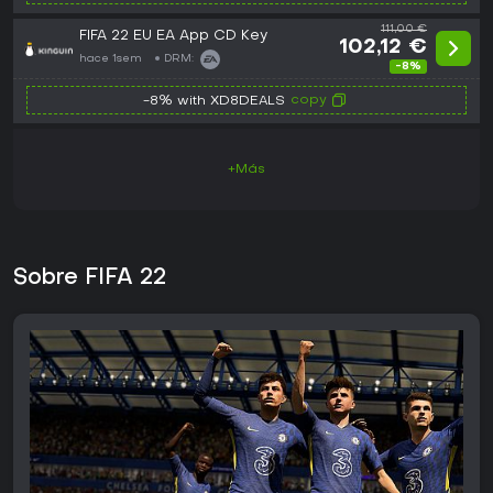
111,00 €
FIFA 22 EU EA App CD Key
102,12 €
hace 1sem
DRM:
-8%
copy
-8% with XD8DEALS
+Más
Sobre FIFA 22