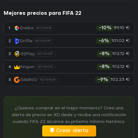
Mejores precios para FIFA 22
89,10 €
1
Eneba
-10%
KEYSHOP
101,02 €
2
Driffle
-6%
KEYSHOP
102,12 €
3
G2Play
-8%
KEYSHOP
102,12 €
4
Kinguin
-8%
KEYSHOP
102,23 €
5
GAMIVO
-9%
KEYSHOP
¿Quieres comprar en el mejor momento? Crea una
alerta de precio en XD.deals y recibe una notificación
cuando FIFA 22 alcance su próximo mínimo histórico.
Crear alerta