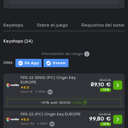
Keyshops
Sobre el juego
Requisitos del sistem
Keyshops (24)
Información de riesgo:
DRM:
EA App
Steam
FIFA 22 (ENG) (PC) Origin Key
99,00 €
EUROPE
89,10 €
★
5.0
-10%
hace 1d
DRM:
copy
-10% with XDD10
FIFA 22 (PC) Origin Key EUROPE
110,89 €
99,80 €
★
5.0
hace 15h
DRM:
-10%