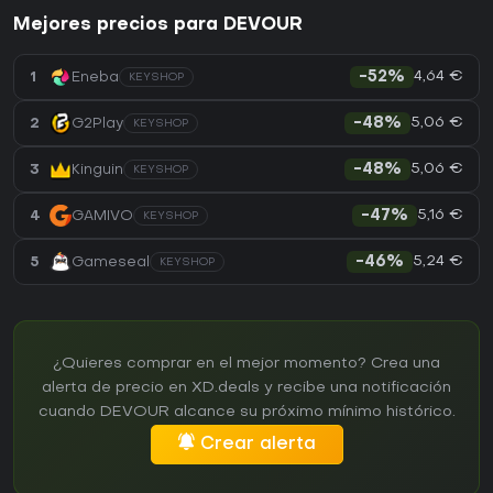
Mejores precios para DEVOUR
4,64 €
1
Eneba
-52%
KEYSHOP
5,06 €
2
G2Play
-48%
KEYSHOP
5,06 €
3
Kinguin
-48%
KEYSHOP
5,16 €
4
GAMIVO
-47%
KEYSHOP
5,24 €
5
Gameseal
-46%
KEYSHOP
¿Quieres comprar en el mejor momento? Crea una
alerta de precio en XD.deals y recibe una notificación
cuando DEVOUR alcance su próximo mínimo histórico.
Crear alerta