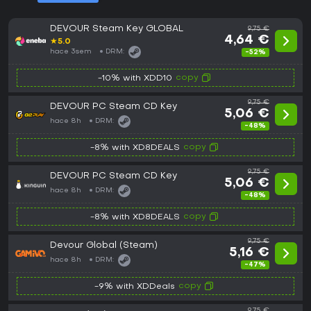
DEVOUR Steam Key GLOBAL
9,75 €
4,64 €
★
5.0
hace 3sem
DRM:
-52%
copy
-10% with XDD10
9,75 €
DEVOUR PC Steam CD Key
5,06 €
hace 8h
DRM:
-48%
copy
-8% with XD8DEALS
9,75 €
DEVOUR PC Steam CD Key
5,06 €
hace 8h
DRM:
-48%
copy
-8% with XD8DEALS
9,75 €
Devour Global (Steam)
5,16 €
hace 8h
DRM:
-47%
copy
-9% with XDDeals
9,75 €