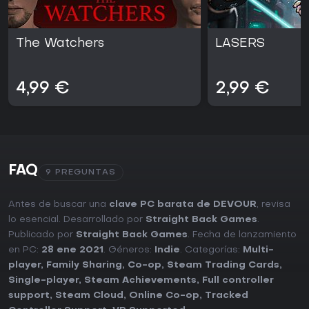
The Watchers
LASERS
4,99 €
2,99 €
FAQ
9 PREGUNTAS
Antes de buscar una
clave PC barata de DEVOUR
, revisa
lo esencial. Desarrollado por
Straight Back Games
.
Publicado por
Straight Back Games
. Fecha de lanzamiento
en PC:
28 ene 2021
. Géneros:
Indie
. Categorías:
Multi-
player
,
Family Sharing
,
Co-op
,
Steam Trading Cards
,
Single-player
,
Steam Achievements
,
Full controller
support
,
Steam Cloud
,
Online Co-op
,
Tracked