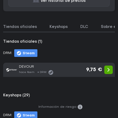
Ver historial de precios
Tiendas oficiales
Keyshops
DLC
Sobre el
Tiendas oficiales (1)
DRM:
Steam
DEVOUR
9,75 €
hace 4sem
DRM:
Keyshops (29)
Información de riesgo:
DRM:
Steam