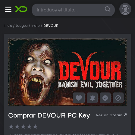
Todas
Inicio
Juegos
Indie
DEVOUR
Comprar DEVOUR PC Key
Ver en Steam
★
★
★
★
★