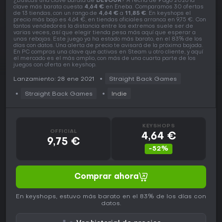
¿Buscas una clave barata de
DEVOUR
? A fecha de 9 ago 2026 la
clave más barata cuesta
4,64 €
en Eneba. Comparamos 30 ofertas
de 13 tiendas, con un rango de
4,64 €
a
11,85 €
. En keyshops el
precio más bajo es 4,64 €, en tiendas oficiales arranca en 9,75 €. Con
tantos vendedores la distancia entre los extremos suele ser de
varias veces, así que elegir tienda pesa más aquí que esperar a
unas rebajas. Este juego ya ha estado más barato, en el 83% de los
días con datos. Una alerta de precio te avisará de la próxima bajada.
En PC compras una clave que activas en Steam u otro cliente, y aquí
el mercado es el más amplio, con más de una cuarta parte de los
juegos con oferta en keyshop.
Lanzamiento: 28 ene 2021
Straight Back Games
Straight Back Games
Indie
KEYSHOPS
OFFICIAL
4,64 €
9,75 €
-52%
Comprar ahora
En keyshops, estuvo más barato en el 83% de los días con
datos.