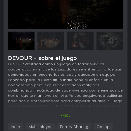
DEVOUR - sobre el juego
DEVOUR destaca como un juego de terror survival
cooperativo en el que los jugadores se enfrentan a fuerzas
demoníacas en escenarios tensos y basados en equipo.
Lanzado para PC, este título indie pone el énfasis en la
cooperación para expulsar entidades malignas,
combinando mecánicas de supervivencia con elementos de
horror que te mantienen en vilo. Ya sea esquivando cultistas
poseídos o apresurándote para completar rituales, el juego
ofrece una experiencia absorbente para quienes disfrutan
de los desafíos de terror survival multijugador.
+Más
Jugabilidad
Indie
Multi-player
Family Sharing
Co-op
En DEVOUR, la jugabilidad gira en torno a un grupo de