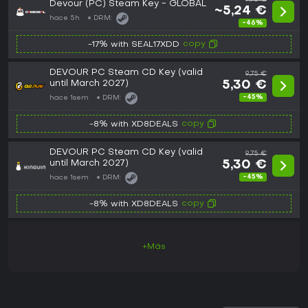
Devour (PC) Steam Key - GLOBAL
~5,24 €
hace 5h
DRM:
-46%
copy
-17% with SEAL17XDD
DEVOUR PC Steam CD Key (valid
9,75 €
until March 2027)
5,30 €
-45%
hace 1sem
DRM:
copy
-8% with XD8DEALS
DEVOUR PC Steam CD Key (valid
9,75 €
until March 2027)
5,30 €
-45%
hace 1sem
DRM:
copy
-8% with XD8DEALS
+Más