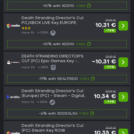
copy
-10% with XDD10
Death Stranding Director's Cut
39,99 €
PC/XBOX LIVE Key EUROPE
10,31 €
★
5.0
-74%
hace 4h
DRM:
copy
-10% with XDD10
DEATH STRANDING DIRECTOR'S
39,99 €
CUT (PC) Epic Games Key -
~10,31 €
GLOBAL
-74%
hace 2d
DRM:
copy
-17% with SEAL17XDD
Death Stranding Director's Cut
39,99 €
(Europe) (PC) - Steam - Digital
10,34 €
Key
-74%
hace 1d
DRM:
copy
-6% with XDDEALS6
Death Stranding Director's Cut
39,99 €
(PC) Steam Key ROW
10,35 €