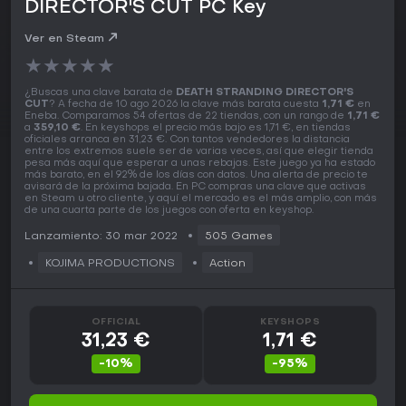
DIRECTOR'S CUT PC Key
Ver en Steam
★
★
★
★
★
¿Buscas una clave barata de
DEATH STRANDING DIRECTOR'S
CUT
? A fecha de 10 ago 2026 la clave más barata cuesta
1,71 €
en
Eneba. Comparamos 54 ofertas de 22 tiendas, con un rango de
1,71 €
a
359,10 €
. En keyshops el precio más bajo es 1,71 €, en tiendas
oficiales arranca en 31,23 €. Con tantos vendedores la distancia
entre los extremos suele ser de varias veces, así que elegir tienda
pesa más aquí que esperar a unas rebajas. Este juego ya ha estado
más barato, en el 92% de los días con datos. Una alerta de precio te
avisará de la próxima bajada. En PC compras una clave que activas
en Steam u otro cliente, y aquí el mercado es el más amplio, con más
de una cuarta parte de los juegos con oferta en keyshop.
Lanzamiento: 30 mar 2022
505 Games
KOJIMA PRODUCTIONS
Action
OFFICIAL
KEYSHOPS
31,23 €
1,71 €
-10%
-95%