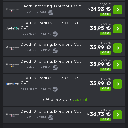
34,70 €
Death Stranding: Director's Cut
~31,23 €
hace 3d
DRM:
-10%
DEATH STRANDING DIRECTOR'S
39,99 €
CUT
35,95 €
-10%
hace 4sem
DRM:
39,99 €
Death Stranding: Director's Cut
35,99 €
hace 4sem
DRM:
-10%
39,99 €
Death Stranding: Director's Cut
35,99 €
hace 4sem
DRM:
-10%
DEATH STRANDING DIRECTOR'S
39,99 €
CUT
35,99 €
-10%
hace 4sem
DRM:
copy
-10% with XDD10
40,82 €
Death Stranding: Director's Cut
~36,73 €
hace 3d
DRM:
-10%