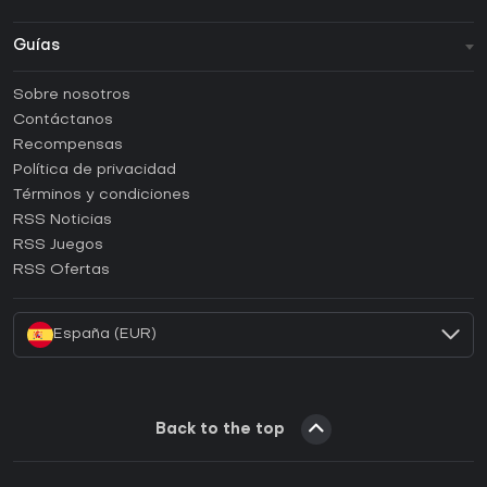
Guías
FAQ
Sobre nosotros
Guías y tutoriales
Contáctanos
¿Cómo activar una CD Key de Steam?
Recompensas
¿Cómo activar una CD Key de Epic Games?
Política de privacidad
Términos y condiciones
¿Cómo activar una CD Key de GOG?
RSS Noticias
¿Cómo activar una CD Key de Ubisoft Connect?
RSS Juegos
¿Cómo activar una CD Key de EA App?
RSS Ofertas
¿Cómo activar una CD Key de Battle.net?
España (EUR)
Back to the top