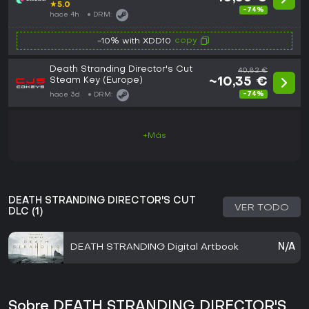
★
5.0
-74%
hace 4h
DRM:
copy
-10% with XDD10
Death Stranding Director's Cut
40,82 €
Steam Key (Europe)
~10,35 €
-74%
hace 3d
DRM:
+Más
DEATH STRANDING DIRECTOR'S CUT
VER TODO
DLC (1)
DEATH STRANDING Digital Artbook
N/A
Sobre DEATH STRANDING DIRECTOR'S