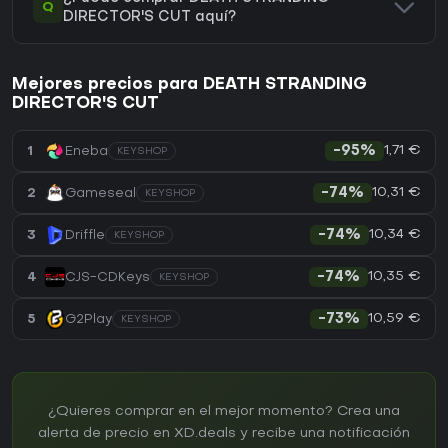
Q
DIRECTOR'S CUT aquí?
Mejores precios para DEATH STRANDING
DIRECTOR'S CUT
1,71 €
1
Eneba
-95%
KEYSHOP
10,31 €
2
Gameseal
-74%
KEYSHOP
10,34 €
3
Driffle
-74%
KEYSHOP
10,35 €
4
CJS-CDKeys
-74%
KEYSHOP
10,59 €
5
G2Play
-73%
KEYSHOP
¿Quieres comprar en el mejor momento? Crea una
alerta de precio en XD.deals y recibe una notificación