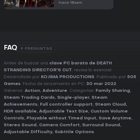
hace 18sem
FAQ
9 PREGUNTAS
Antes de buscar una
clave PC barata de DEATH
STRANDING DIRECTOR'S CUT
, revisa lo esencial.
Desarrollado por
KOJIMA PRODUCTIONS
. Publicado por
505
Games
. Fecha de lanzamiento en PC:
30 mar 2022
.
Géneros:
Action
,
Adventure
. Categorías:
Family Sharing
,
Steam Trading Cards
,
Single-player
,
Steam
Achievements
,
Full controller support
,
Steam Cloud
,
HDR available
,
Adjustable Text Size
,
Custom Volume
Controls
,
Playable without Timed Input
,
Save Anytime
,
Stereo Sound
,
Camera Comfort
,
Surround Sound
,
Adjustable Difficulty
,
Subtitle Options
.