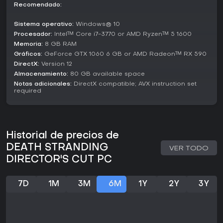
Recomendado:
más de 18.000 reseñas en inglés, Death Stranding Director's
Cut mantiene un gran atractivo en su estado actual. La
Sistema operativo:
Windows® 10
puntuación de Metacritic de 85 refleja el sólido
reconocimiento crítico por su enfoque innovador. Si te
Procesador:
Intel™ Core i7-3770 or AMD Ryzen™ 5 1600
gustan la exploración reflexiva, aventuras cargadas de
Memoria:
8 GB RAM
narrativa y mecánicas que premian la paciencia por encima
Gráficos:
GeForce GTX 1060 6 GB or AMD Radeon™ RX 590
de la acción frenética, este juego ofrece una satisfacción
DirectX:
Version 12
única. Es ideal para quienes buscan un viaje en solitario
Almacenamiento:
80 GB available space
contemplativo en lugar de partidas rápidas, lo que lo
Notas adicionales:
DirectX compatible; AVX instruction set
convierte en una opción valiosa para fans de mundos
required
profundos y atmosféricos.
Historial de precios de
DEATH STRANDING
VER TODO
DIRECTOR'S CUT PC
7D
1M
3M
6M
1Y
2Y
3Y