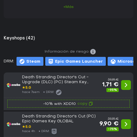
+Más
Keyshops (42)
Información de riesgo:
DRM:
Steam
Epic Games Launcher
Microsof
Death Stranding Director's Cut -
39,99 €
Upgrade (DLC) (PC) Steam Key
1,71 €
GLOBAL
★
5.0
-95%
hace 7sem
DRM:
copy
-10% with XDD10
Death Stranding Director's Cut (PC)
39,99 €
Epic Games Key GLOBAL
9,90 €
★
5.0
-75%
hace 4h
DRM: