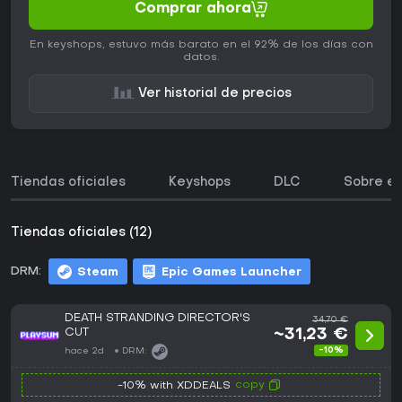
Comprar ahora
En keyshops, estuvo más barato en el 92% de los días con
datos.
Ver historial de precios
Tiendas oficiales
Keyshops
DLC
Sobre el
Tiendas oficiales (12)
DRM:
Steam
Epic Games Launcher
DEATH STRANDING DIRECTOR'S
34,70 €
CUT
~31,23 €
-10%
hace 2d
DRM:
copy
-10% with XDDEALS