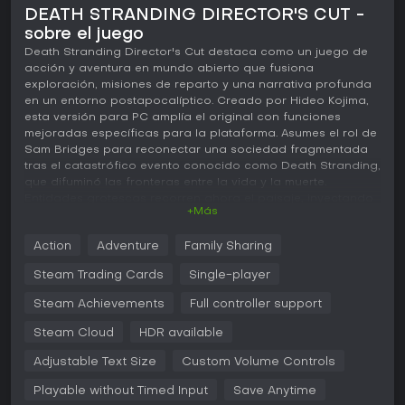
DEATH STRANDING DIRECTOR'S CUT -
sobre el juego
Death Stranding Director's Cut destaca como un juego de
acción y aventura en mundo abierto que fusiona
exploración, misiones de reparto y una narrativa profunda
en un entorno postapocalíptico. Creado por Hideo Kojima,
esta versión para PC amplía el original con funciones
mejoradas específicas para la plataforma. Asumes el rol de
Sam Bridges para reconectar una sociedad fragmentada
tras el catastrófico evento conocido como Death Stranding,
que difuminó las fronteras entre la vida y la muerte.
Entidades grotescas recorren ahora el paisaje, inyectando
+Más
tensión a cada trayecto. La experiencia pone el énfasis en
la planificación meticulosa y el desplazamiento,
Action
Adventure
Family Sharing
convirtiendo cada paso en algo significativo en un mundo
a la vez inmenso e íntimo.
Steam Trading Cards
Single-player
Jugabilidad
Steam Achievements
Full controller support
El núcleo de Death Stranding Director's Cut gira en torno a
Steam Cloud
HDR available
cruzar terrenos accidentados mientras transportas carga
para unir comunidades aisladas. Como Sam, equilibras las
Adjustable Text Size
Custom Volume Controls
cargas a tu espalda y recurres a herramientas como
exoesqueletos y vehículos para sortear obstáculos como
Playable without Timed Input
Save Anytime
ríos, montañas y zonas hostiles. Los encuentros con