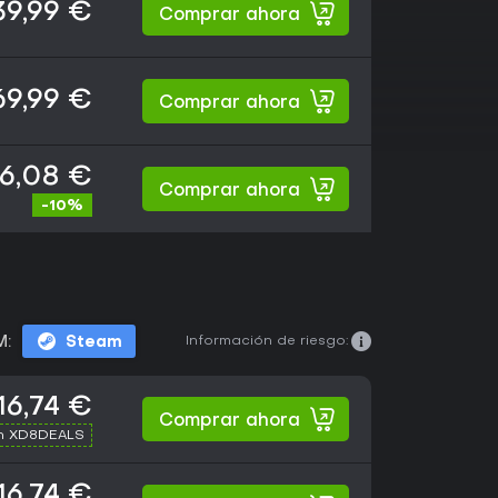
39,99 €
Comprar ahora
69,99 €
Comprar ahora
6,08 €
Comprar ahora
-10%
Información de riesgo:
M:
Steam
16,74 €
Comprar ahora
th XD8DEALS
16,74 €