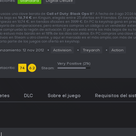
iciones:
Standard
Digital Deluxe
uscas una clave barata de
Call of Duty: Black Ops II
? A fecha de 6 ago 2026 l
s baja es
16,74 €
en Kinguin, elegida entre 25 ofertas en 9 tiendas. En keysh
pieza en 16,74 €, en tiendas oficiales en 39,99 €. En PC la keyshop gana en prec
yoría de comparaciones, pero entonces compras un código a un vendedor exter
e comprueba la región de activación. El precio está entre los más bajos de su his
lo estuvo más barato en el 18% de los días con datos. En PC compras una clave 
tivas en Steam u otro cliente, y aquí el mercado es el más amplio, con más de 
arta parte de los juegos con oferta en keyshop.
nzamiento: 12 nov 2012
Activision
Treyarch
Action
Very Positive
(21k)
tacritic:
74
6.2
Steam:
etes
DLC
Sobre el juego
Requisitos del si
I