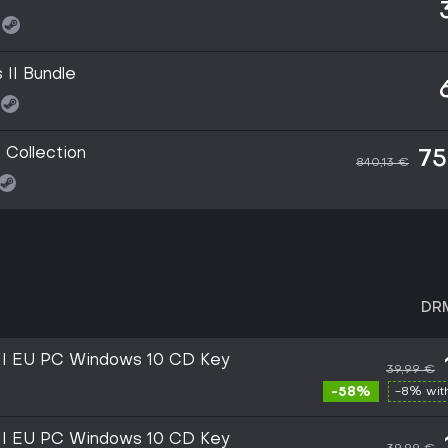
 II Bundle
 Collection
75
840,13 €
DR
s II EU PC Windows 10 CD Key
39,99 €
-58%
-8% wi
s II EU PC Windows 10 CD Key