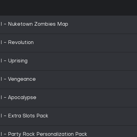
s II - Nuketown Zombies Map
II - Revolution
I - Uprising
 II - Vengeance
 II - Apocalypse
II - Extra Slots Pack
II - Party Rock Personalization Pack