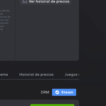
Ver historial de precios
a oferta
ops
io en la
no, así
torial,
que
una
stema
Historial de precios
Juegos similares
DRM:
Steam