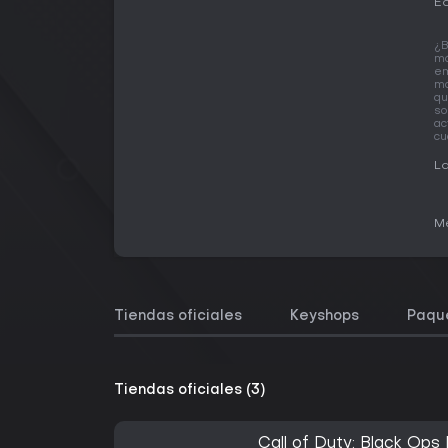
Ed
¿B
má
em
ma
qu
so
ac
cu
La
Me
Tiendas oficiales
Keyshops
Paqu
Tiendas oficiales (3)
Call of Duty: Black Ops I