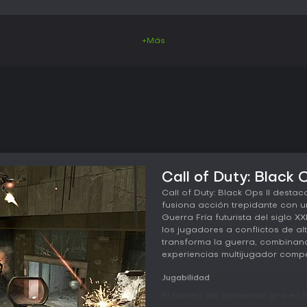
+Más
Call of Duty: Black O
Call of Duty: Black Ops II dest
fusiona acción trepidante con 
Guerra Fría futurista del siglo XX
los jugadores a conflictos de a
transforma la guerra, combinan
experiencias multijugador compet
Jugabilidad
El núcleo del gameplay gira en 