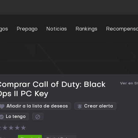
gos
Prepago
Noticias
Rankings
Recompens
omprar Call of Duty: Black
Ver en 
ps II PC Key
Añadir a la lista de deseos
Crear alerta
Lo tengo
★
★
★
★
★