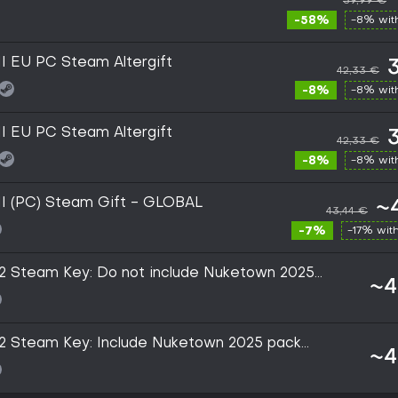
39,99 €
-58%
-8% wi
 II EU PC Steam Altergift
42,33 €
-8%
-8% wi
 II EU PC Steam Altergift
42,33 €
-8%
-8% wi
 II (PC) Steam Gift - GLOBAL
~
43,44 €
-7%
-17% wit
 2 Steam Key: Do not include Nuketown 2025
~4
 2 Steam Key: Include Nuketown 2025 pack
~4