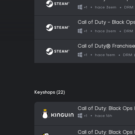
hace 3sem
+1
DRM:
Call of Duty - Black Ops
hace 2sem
+1
DRM:
Call of Duty® Franchise
hace 1sem
+1
DRM:
Keyshops (22)
Call of Duty: Black Op
hace 16h
+1
Call of Duty: Black Op