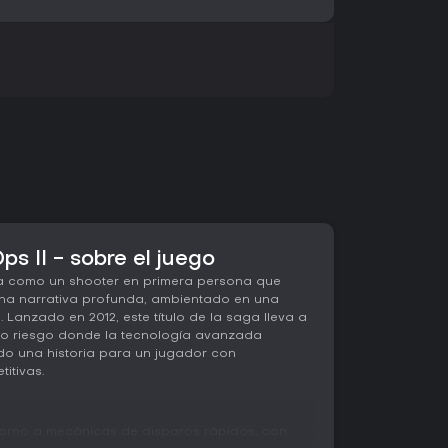
ps II - sobre el juego
aca como un shooter en primera persona que
una narrativa profunda, ambientado en una
I. Lanzado en 2012, este título de la saga lleva a
lto riesgo donde la tecnología avanzada
do una historia para un jugador con
itivas.
torno a mecánicas de disparos rápidos, con