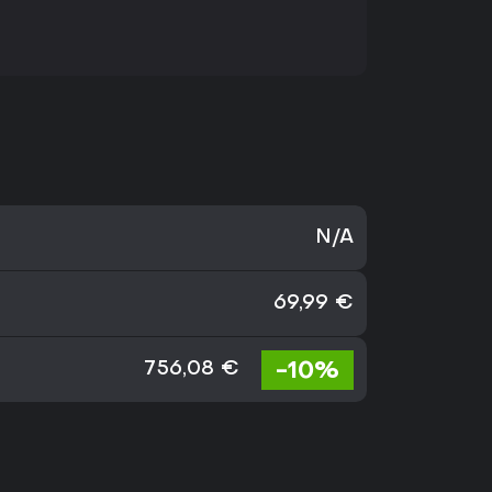
N/A
69,99 €
-10%
756,08 €