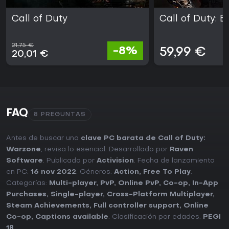
Call of Duty
Call of Duty: B
21,75 €
-8%
59,99 €
20,01 €
FAQ
8 PREGUNTAS
Antes de buscar una
clave PC barata de Call of Duty:
Warzone
, revisa lo esencial. Desarrollado por
Raven
Software
. Publicado por
Activision
. Fecha de lanzamiento
en PC:
16 nov 2022
. Géneros:
Action
,
Free To Play
.
Categorías:
Multi-player
,
PvP
,
Online PvP
,
Co-op
,
In-App
Purchases
,
Single-player
,
Cross-Platform Multiplayer
,
Steam Achievements
,
Full controller support
,
Online
Co-op
,
Captions available
. Clasificación por edades:
PEGI
18
.