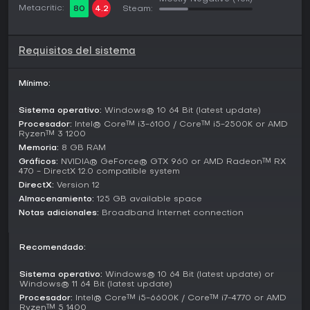
Metacritic:
80
4.2
Steam:
Maps and Updates
Verdansk sigue siendo un mapa icónico con sus puntos de
interés urbanos y rurales, actualizado con nuevas
Requisitos del sistema
localizaciones y versiones reimaginadas para encuentros
renovados. Rebirth Island ofrece un escenario compacto
Mínimo:
para acción intensa, mientras que Haven's Hollow aporta
un ambiente misterioso de pueblo pequeño a las partidas
Sistema operativo:
Windows® 10 64 Bit (latest update)
de Resurgence.
Procesador:
Intel® Core™ i3-6100 / Core™ i5-2500K or AMD
Ryzen™ 3 1200
A principios de 2026, la Season 02 llega con nuevas armas,
mapas y modos, incluyendo integraciones de Black Ops 7.
Memoria:
8 GB RAM
Las actualizaciones regulares mantienen el meta en
Gráficos:
NVIDIA® GeForce® GTX 960 or AMD Radeon™ RX
470 - DirectX 12.0 compatible system
evolución, añadiendo elementos de supervivencia y
funciones multijugador para sostener el interés.
DirectX:
Version 12
Almacenamiento:
125 GB available space
¿Merece la pena?
Notas adicionales:
Broadband Internet connection
Para los fans de los battle royale shooters, Call of Duty:
Warzone ofrece emociones constantes gracias a su
Recomendado:
modelo free-to-play, accesible sin coste inicial. Las
temporadas continuas garantizan contenido fresco, con
Sistema operativo:
Windows® 10 64 Bit (latest update) or
mejoras sobre versiones anteriores destacadas en las
Windows® 11 64 Bit (latest update)
opiniones de los jugadores, para una experiencia más
Procesador:
Intel® Core™ i5-6600K / Core™ i7-4770 or AMD
pulida.
Ryzen™ 5 1400