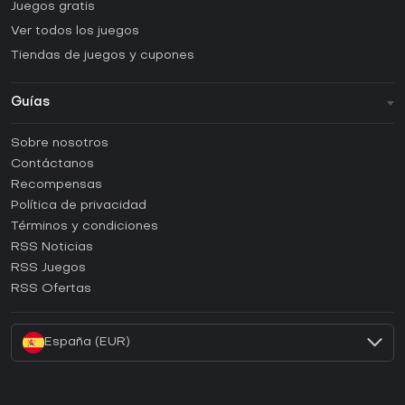
Juegos gratis
Ver todos los juegos
Tiendas de juegos y cupones
Guías
FAQ
Sobre nosotros
Guías y tutoriales
Contáctanos
¿Cómo activar una CD Key de Steam?
Recompensas
¿Cómo activar una CD Key de Epic Games?
Política de privacidad
Términos y condiciones
¿Cómo activar una CD Key de GOG?
RSS Noticias
¿Cómo activar una CD Key de Ubisoft Connect?
RSS Juegos
¿Cómo activar una CD Key de EA App?
RSS Ofertas
¿Cómo activar una CD Key de Battle.net?
España (EUR)