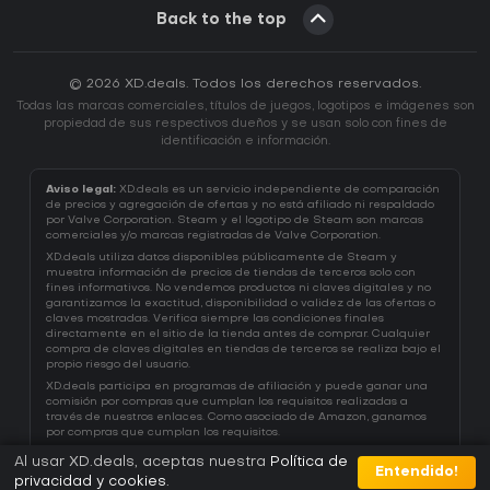
Back to the top
© 2026 XD.deals. Todos los derechos reservados.
Todas las marcas comerciales, títulos de juegos, logotipos e imágenes son
propiedad de sus respectivos dueños y se usan solo con fines de
identificación e información.
Aviso legal:
XD.deals es un servicio independiente de comparación
de precios y agregación de ofertas y no está afiliado ni respaldado
por Valve Corporation. Steam y el logotipo de Steam son marcas
comerciales y/o marcas registradas de Valve Corporation.
XD.deals utiliza datos disponibles públicamente de Steam y
muestra información de precios de tiendas de terceros solo con
fines informativos. No vendemos productos ni claves digitales y no
garantizamos la exactitud, disponibilidad o validez de las ofertas o
claves mostradas. Verifica siempre las condiciones finales
directamente en el sitio de la tienda antes de comprar. Cualquier
compra de claves digitales en tiendas de terceros se realiza bajo el
propio riesgo del usuario.
XD.deals participa en programas de afiliación y puede ganar una
comisión por compras que cumplan los requisitos realizadas a
través de nuestros enlaces. Como asociado de Amazon, ganamos
por compras que cumplan los requisitos.
Al usar XD.deals, aceptas nuestra
Política de
Entendido!
privacidad y cookies
.