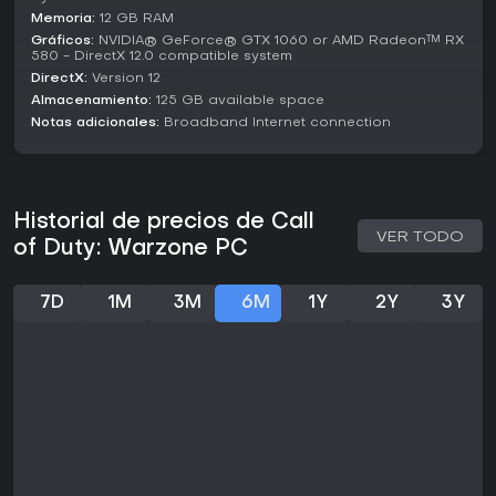
Memoria:
12 GB RAM
Si buscas acción multijugador en equipo con profundidad
Gráficos:
NVIDIA® GeForce® GTX 1060 or AMD Radeon™ RX
estratégica, el estado actual del juego respalda
580 - DirectX 12.0 compatible system
comunidades activas y actualizaciones frecuentes,
DirectX:
Version 12
convirtiéndolo en una opción sólida tanto para novatos
Almacenamiento:
125 GB available space
como para veteranos.
Notas adicionales:
Broadband Internet connection
Historial de precios de Call
VER TODO
of Duty: Warzone PC
7D
1M
3M
6M
1Y
2Y
3Y