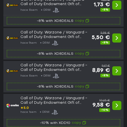
1,89 €
Call of Duty Endowment Gift of
1,73 €
Honor Bundle DLC EU PS4 CD Key
-8%
hace 8sem
DRM:
copy
-8% with XD8DEALS
Call of Duty: Warzone / Vanguard -
5,98 €
Call of Duty Endowment Gift of
5,50 €
Honor Bundle DLC EU (without DE)
-8%
hace 9sem
DRM:
PS5 CD Key
copy
-8% with XD8DEALS
Call of Duty: Warzone / Vanguard -
9,67 €
Call of Duty Endowment Gift of
8,89 €
Honor Bundle DLC EU PS5 CD Key
-8%
hace 8sem
DRM:
copy
-8% with XD8DEALS
Call of Duty: Warzone / Vanguard -
10,65 €
Call of Duty Endowment Gift of
9,58 €
Honor Bundle (DLC) (PS5) PSN Key
★
5.0
-10%
EUROPE
hace 1sem
DRM:
copy
-10% with XDD10