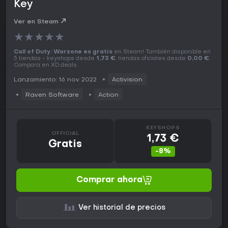
Key
Ver en Steam
★
★
★
★
★
Call of Duty: Warzone es gratis
en Steam! También disponible en
5 tiendas - keyshops desde
1,73 €
, tiendas oficiales desde
0,00 €
.
Compara en XD.deals.
Lanzamiento: 16 nov 2022
Activision
Raven Software
Action
KEYSHOPS
OFFICIAL
1,73 €
Gratis
-8%
Comprar ahora
Ver historial de precios