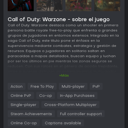
Call of Duty: Warzone - sobre el juego
Call of Duty: Warzone destaca como un shooter en primera
persona battle royale free-to-play que enfrenta a grandes
grupos de jugadores en entornos extensos. Integrado en la
saga Call of Duty, este título pone el énfasis en la
supervivencia mediante combates, estrategia y gestión de
recursos. Equipos o jugadores en solitario saltan en
paracaídas a mapas detallados, buscan equipo y luchan
por ser los últimos en pie mientras las zonas seguras se
reducen. Con sus raíces en el género de acción trepidante,
atrae a quienes disfrutan de enfrentamientos multijugador
+Más
en escenarios de alto riesgo.
Jugabilidad
Action
Free To Play
Multi-player
PvP
En Call of Duty: Warzone, la experiencia gira en torno a
Online PvP
Co-op
In-App Purchases
mecánicas de disparo en primera persona donde la
precisión y los reflejos rápidos marcan la diferencia. Los
Single-player
Cross-Platform Multiplayer
jugadores eligen un punto de aterrizaje en el mapa,
Steam Achievements
Full controller support
recogen armas, armaduras y equipo de cajas de
suministros repartidas por el terreno. Cumplir contratos,
Online Co-op
Captions available
como eliminar objetivos concretos o asegurar zonas,