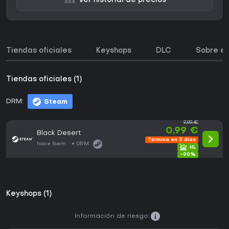
Ver historial de precios
Tiendas oficiales
Keyshops
DLC
Sobre el
Tiendas oficiales (1)
DRM:
Steam
9,99 €
0,99 €
Black Desert
Termina en 3 días
hace 1sem
DRM:
-90%
Keyshops (1)
Información de riesgo: