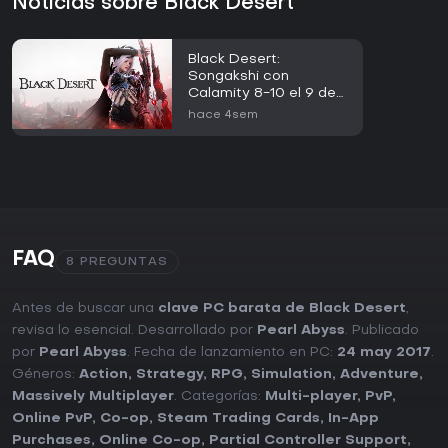
Noticias sobre Black Desert
Black Desert:
Songakshi con
Calamity 8-10 el 9 de
julio
hace 4sem
FAQ
8 PREGUNTAS
Antes de buscar una
clave PC barata de Black Desert
,
revisa lo esencial. Desarrollado por
Pearl Abyss
. Publicado
por
Pearl Abyss
. Fecha de lanzamiento en PC:
24 may 2017
.
Géneros:
Action
,
Strategy
,
RPG
,
Simulation
,
Adventure
,
Massively Multiplayer
. Categorías:
Multi-player
,
PvP
,
Online PvP
,
Co-op
,
Steam Trading Cards
,
In-App
Purchases
,
Online Co-op
,
Partial Controller Support
,