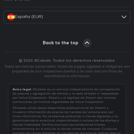
¿Cómo activar una CD Key de Battle.net?
España (EUR)
Back to the top
© 2026 XD.deals. Todos los derechos reservados.
Todas las marcas comerciales, títulos de juegos, logotipos e imágenes son
propiedad de sus respectivos dueños y se usan solo con fines de
identificación e información.
Aviso legal:
XD.deals es un servicio independiente de comparación
de precios y agregación de ofertas y no está afiliado ni respaldado
por Valve Corporation. Steam y el logotipo de Steam son marcas
comerciales y/o marcas registradas de Valve Corporation.
XD.deals utiliza datos disponibles públicamente de Steam y
muestra información de precios de tiendas de terceros solo con
fines informativos. No vendemos productos ni claves digitales y no
garantizamos la exactitud, disponibilidad o validez de las ofertas o
claves mostradas. Verifica siempre las condiciones finales
directamente en el sitio de la tienda antes de comprar. Cualquier
compra de claves digitales en tiendas de terceros se realiza bajo el