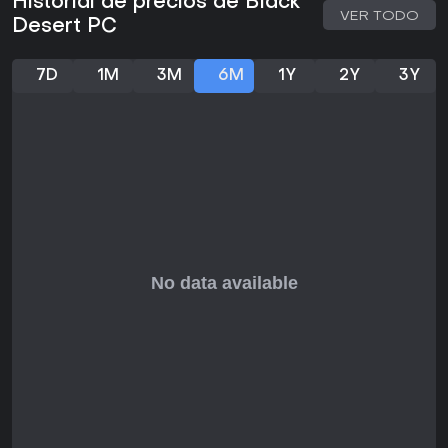
Historial de precios de Black
facilitan a los novatos equiparse rápido, haciendo la
VER TODO
entrada más accesible. Si te gustan los MMORPG
Desert PC
orientados a la acción con PvP robusto como Node y Siege
Wars, junto a habilidades de vida variadas, este título es
7D
1M
3M
6M
1Y
2Y
3Y
ideal para jugadores dedicados. Sin embargo, quienes
prefieren narrativas estructuradas podrían hallar el
enfoque sandbox menos cautivador. Con pruebas gratuitas
disponibles y actualizaciones constantes, sigue siendo una
opción sólida para fans del mundo abierto.