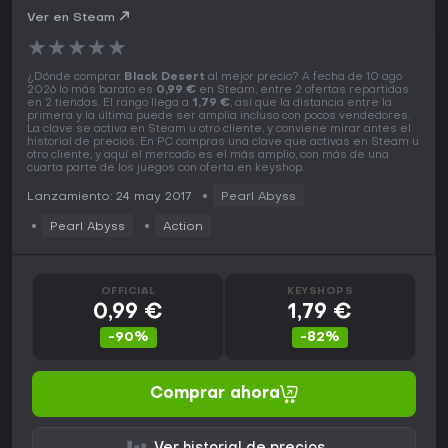
Ver en Steam
★
★
★
★
★
¿Dónde comprar
Black Desert
al mejor precio? A fecha de 10 ago
2026 lo más barato es
0,99 €
en Steam, entre 2 ofertas repartidas
en 2 tiendas. El rango llega a
1,79 €
, así que la distancia entre la
primera y la última puede ser amplia incluso con pocos vendedores.
La clave se activa en Steam u otro cliente, y conviene mirar antes el
historial de precios. En PC compras una clave que activas en Steam u
otro cliente, y aquí el mercado es el más amplio, con más de una
cuarta parte de los juegos con oferta en keyshop.
Lanzamiento: 24 may 2017
Pearl Abyss
Pearl Abyss
Action
OFFICIAL
KEYSHOPS
0,99 €
1,79 €
-90%
-82%
Comprar ahora