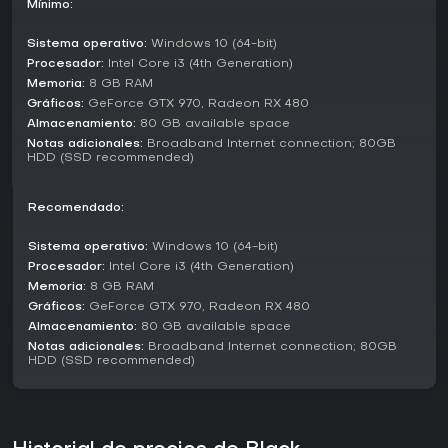
Mínimo:
Classes and Mechanics
El juego cuenta con 30 clases, cada una con mecánicas
Sistema operativo:
Windows 10 (64-bit)
únicas adaptadas a distintos estilos de juego. Por ejemplo,
Procesador:
Intel Core i3 (4th Generation)
el Warrior maneja espada y escudo para un equilibrio entre
Memoria:
8 GB RAM
ofensiva y defensa, mientras que la Sorceress fusiona
magia oscura en ataques híbridos. Incorporaciones
Gráficos:
GeForce GTX 970, Radeon RX 480
recientes como la Seraph aportan combate cuerpo a
Almacenamiento:
80 GB available space
cuerpo veloz con infusiones de luz divina y oscuridad. Las
Notas adicionales:
Broadband Internet connection; 80GB
mecánicas varían por clase, como la manipulación de
HDD (SSD recommended)
arena del Hashashin o el dominio de metales con martillos
de la Scholar. El combate exige adaptarse a sistemas sin
Recomendado:
targeting, donde la posición y el timing son clave. Las
habilidades de vida se integran a la perfección,
Sistema operativo:
Windows 10 (64-bit)
permitiendo que las capacidades de clase potencien
actividades como recolección o fabricación.
Procesador:
Intel Core i3 (4th Generation)
Memoria:
8 GB RAM
¿Merece la pena?
Gráficos:
GeForce GTX 970, Radeon RX 480
Black Desert conserva un gran atractivo en 2026, con
Almacenamiento:
80 GB available space
soporte continuo a través de las celebraciones de su 10º
Notas adicionales:
Broadband Internet connection; 80GB
HDD (SSD recommended)
aniversario y la reciente adición de la clase Seraph. Las
reseñas de Steam muestran una valoración general Mostly
Positive, con un 72% de 35.319 opiniones en inglés
favorables, aunque las recientes son Mixed con un 67%
positivo de 427 reseñas. Los servidores de temporada