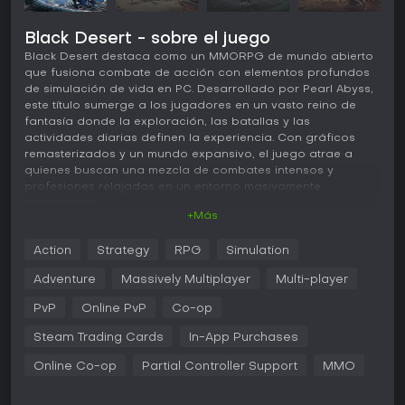
Black Desert - sobre el juego
Black Desert destaca como un MMORPG de mundo abierto
que fusiona combate de acción con elementos profundos
de simulación de vida en PC. Desarrollado por Pearl Abyss,
este título sumerge a los jugadores en un vasto reino de
fantasía donde la exploración, las batallas y las
actividades diarias definen la experiencia. Con gráficos
remasterizados y un mundo expansivo, el juego atrae a
quienes buscan una mezcla de combates intensos y
profesiones relajadas en un entorno masivamente
multijugador.
+Más
Jugabilidad
Action
Strategy
RPG
Simulation
En Black Desert, el núcleo del gameplay gira en torno a un
combate sin targeting, rápido y exigente que requiere
Adventure
Massively Multiplayer
Multi-player
reacciones veloces y control preciso. Participas en batallas
con una amplia gama de habilidades, desde golpes cuerpo
PvP
Online PvP
Co-op
a cuerpo hasta hechizos a distancia, combinándolas en
Steam Trading Cards
In-App Purchases
combos para un impacto máximo. Más allá del combate, el
juego pone énfasis en habilidades de vida como pesca,
Online Co-op
Partial Controller Support
MMO
comercio, alquimia, cocina, recolección, caza, agricultura,
navegación y entrenamiento de caballos. Estas te permiten
acumular recursos, fabricar objetos e incluso decorar