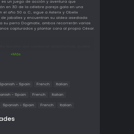
d es un juego de acción y aventura que
ión en 3D de la célebre pareja gala en una
el año 50 a. C., sigue a Asterix y Obelix
de jabalíes y encuentran su aldea asediada
 a su perro Dogmatix, ambos recorrerán varias
eanos capturados y plantar cara al propio César.
eles lineales que combinan plataformas, puzles
 El jugador puede alternar entre Asterix y Obelix
+Más
con su propio estilo de movimiento y ataque.
erza temporal que permite derribar grupos de
on mayor facilidad. El viaje atraviesa
gipto y Roma, cada zona con entornos y
piratas y vikingos. Los combates se basan en
 oleadas de rivales, mientras que las
Spanish - Spain
French
Italian
 saltos precisos, trepar y usar elementos del
anish - Spain
French
Italian
izada incluye un conmutador que permite pasar
tualizados y los originales de 2003, útil para
Spanish - Spain
French
Italian
ar la percepción de dificultad.
dades
l, cuatro modos adicionales aumentan la
mite volver a los gráficos clásicos en cualquier