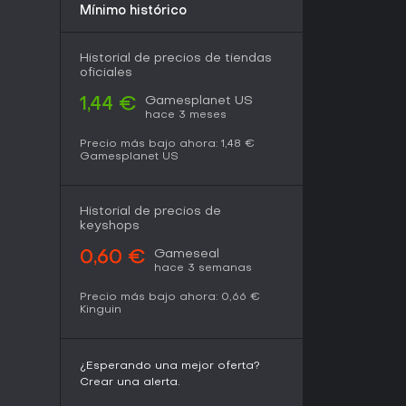
Mínimo histórico
nturas de acción con estilo retro. El título sigue
zamiento original, sin temporadas ni
ntenido principal. En resumen, resulta ideal
Historial de precios de tiendas
ia y un juego directo y sin complicaciones por
oficiales
Gamesplanet US
1,44 €
hace 3 meses
Precio más bajo ahora:
1,48 €
Gamesplanet US
Historial de precios de
keyshops
Gameseal
0,60 €
hace 3 semanas
Precio más bajo ahora:
0,66 €
Kinguin
¿Esperando una mejor oferta?
Crear una alerta.