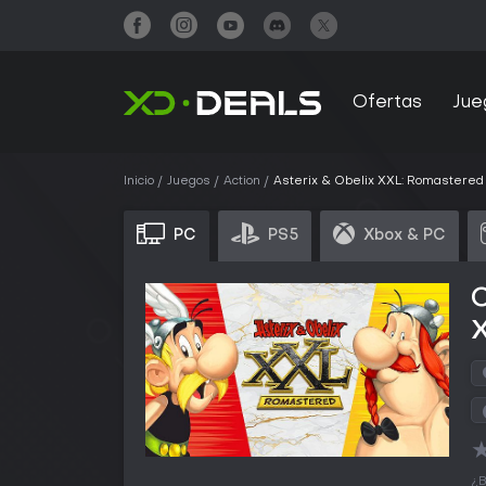
Ofertas
Jue
Inicio
Juegos
Action
Asterix & Obelix XXL: Romastered
PC
PS5
Xbox & PC
C
¿B