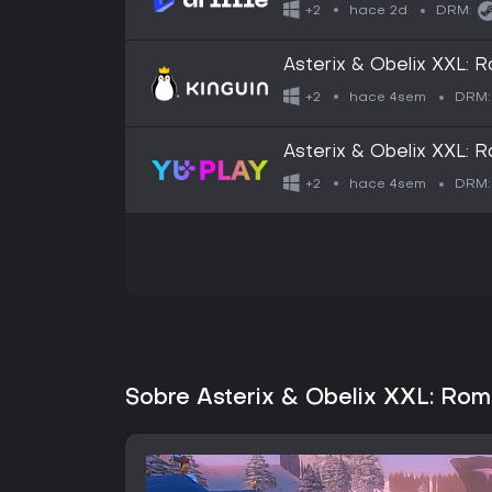
Steam - Digital Key
hace 2d
+2
DRM:
Asterix & Obelix XXL:
hace 4sem
+2
DRM:
Asterix & Obelix XXL: 
hace 4sem
+2
DRM:
Sobre Asterix & Obelix XXL: Ro