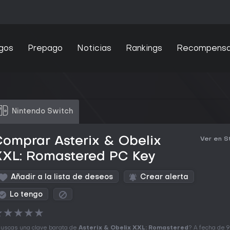
gos
Prepago
Noticias
Rankings
Recompens
Nintendo Switch
omprar Asterix & Obelix
Ver en 
XXL: Romastered PC Key
Añadir a la lista de deseos
Crear alerta
Lo tengo
★
★
★
★
★
uscas una clave barata de
Asterix & Obelix XXL: Romastered
? A fecha de 9