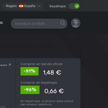
Region:
España
Keyshops:
Todas las plataformas
as
Comprar en tienda oficial:
Steam
-91%
1,48 €
Comprar en keyshops:
-96%
0,66 €
En keyshops, el precio está cerca
del mínimo histórico.
 ago