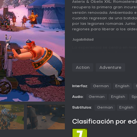
Asterix & Obelix XXL: Romastere
recupera la primera gran incurs
versión renovada. Ambientado en 
cuando regresan de una batida 
por las legiones romanas. Junto
regiones para liberar a los ald
Jugabilidad
La experiencia se centra en niv
sencillos y combates frecuentes.
en cualquier momento, cada uno 
La poción mágica otorga una fu
Action
Adventure
enemigos y superar obstáculos c
Normandía, Grecia, Helvecia, E
enemigos propios: legionarios, 
ataques básicos y combos contra
Interfaz:
German
English
secciones de plataformas exigen
Audio:
German
English
Sp
escenario. La versión remaster
al instante entre los gráficos ac
Subtítulos:
German
English
localizar objetos ocultos o ajust
Modos de juego
Clasificación por e
Además de la campaña principa
rejugabilidad. El Modo Retro per