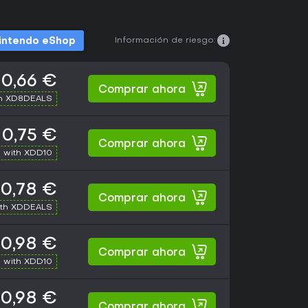
Información de riesgo:
intendo eShop
0,66 €
Comprar ahora
th XD8DEALS
0,75 €
Comprar ahora
 with XDD10
0,78 €
Comprar ahora
ith XDDEALS
0,98 €
Comprar ahora
 with XDD10
0,98 €
Comprar ahora