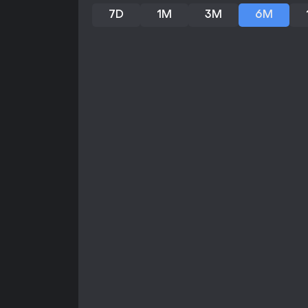
7D
1M
3M
6M