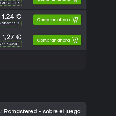
th XDDEALS6
1,24 €
Comprar ahora
th XD8DEALS
1,27 €
Comprar ahora
with XD3OFF
L: Romastered - sobre el juego