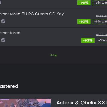
-95%
-6% wi
 Romastered EU PC Steam CD Key
19,99 €
-93%
-8% wi
Romastered
19,99 €
-93%
-3% 
+Más
mastered
Asterix & Obelix XX