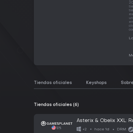
20
ti
ti
ex
un
en
cl
co
La
Me
Tiendas oficiales
Keyshops
Sobre
Tiendas oficiales (6)
Asterix & Obelix XXL: 
hace 1d
+2
DRM: