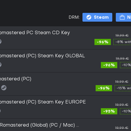
DRM:
Steam
N
 Romastered PC Steam CD Key
19,99 €
-96%
-8% wi
 Romastered (PC) Steam Key GLOBAL
19,99 €
-96%
-10%
 Romastered (PC)
19,99 €
-96%
-15% w
 Romastered (PC) Steam Key EUROPE
19,99 €
-95%
-10%
 Romastered (Global) (PC / Mac) -
19,99 €