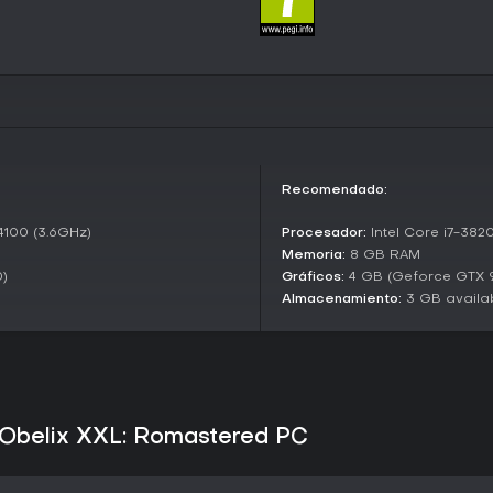
momento. El Modo Carrera exige
de que se agote el tiempo, a m
encontrar coleccionables oculto
velocidad, obligando a llegar al
obstáculos. El Modo Extremo incr
enemigos, ofreciendo un desafí
integran en la estructura existen
Historia y ambientación
La narrativa mantiene la fidelida
Recomendado:
irreductible que resiste la ocu
y Panorámix aparecen como objet
4100 (3.6GHz)
Procesador:
Intel Core i7-382
combina humor ligero con aventura
Memoria:
8 GB RAM
Cada nivel funciona como una e
)
Gráficos:
4 GB (Geforce GTX 
rescate e introduce nuevas fac
Almacenamiento:
3 GB availa
región.
¿Merece la pena jugarlo?
Las opiniones de los jugadores 
valorando sobre todo la recreació
posibilidad de alternar entre est
aficionados de las plataformas
& Obelix XXL: Romastered PC
exploración sencillos, sin la c
más profundas o sistemas de re
limitado. Su disponibilidad en P