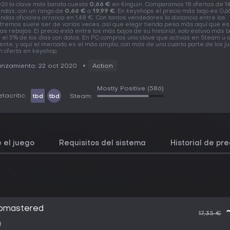
26 la clave más barata cuesta
0,66 €
en Kinguin. Comparamos 18 ofertas de 1
endas, con un rango de
0,66 €
a
19,99 €
. En keyshops el precio más bajo es 0,6
endas oficiales arranca en 1,48 €. Con tantos vendedores la distancia entre los
tremos suele ser de varias veces, así que elegir tienda pesa más aquí que es
as rebajas. El precio está entre los más bajos de su historial, solo estuvo más 
 el 5% de los días con datos. En PC compras una clave que activas en Steam u o
iente, y aquí el mercado es el más amplio, con más de una cuarta parte de los j
n oferta en keyshop.
nzamiento: 22 oct 2020
Action
Mostly Positive
(586)
tacritic:
tbd
tbd
Steam:
 el juego
Requisitos del sistema
Historial de pre
Romastered
17,35 €