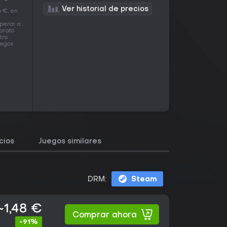
4
Ver historial de precios
6 €, en
perar a
barato
tro
uegos
cios
Juegos similares
DRM:
Steam
~1,48 €
Comprar ahora
-91%