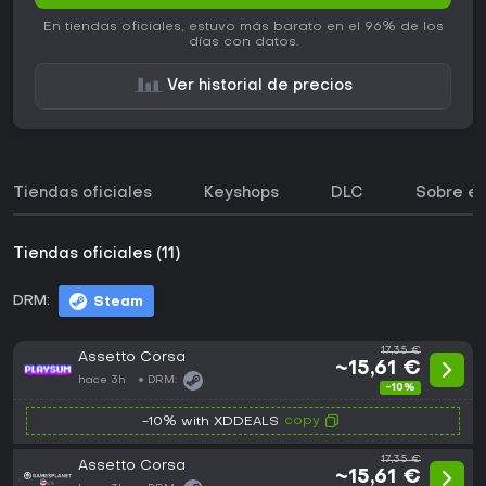
En tiendas oficiales, estuvo más barato en el 96% de los
días con datos.
Ver historial de precios
Tiendas oficiales
Keyshops
DLC
Sobre el
Tiendas oficiales (11)
DRM:
Steam
17,35 €
Assetto Corsa
~15,61 €
hace 3h
DRM:
-10%
copy
-10% with XDDEALS
17,35 €
Assetto Corsa
~15,61 €