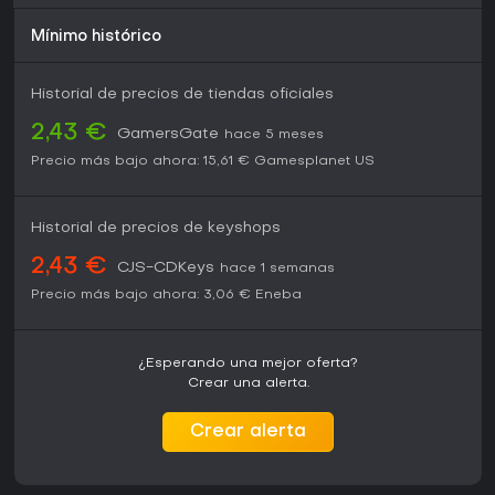
todo para quienes cuentan con setups de simracing.
Mínimo histórico
Si te apasionan las mecánicas profundas de simulation
racing y personalizar tu experiencia, Assetto Corsa es una
Historial de precios de tiendas oficiales
opción sólida, ideal para jugadores de PC que priorizan la
autenticidad frente al arcade casual. Resulta menos
2,43 €
GamersGate
adecuado para quienes buscan actualizaciones frecuentes
hace 5 meses
del desarrollador o clima dinámico integrado, pero su
Precio más bajo ahora:
15,61 €
Gamesplanet US
jugabilidad central resiste bien el paso del tiempo para
fans entregados.
Historial de precios de keyshops
2,43 €
CJS-CDKeys
hace 1 semanas
Precio más bajo ahora:
3,06 €
Eneba
¿Esperando una mejor oferta?
Crear una alerta.
Crear alerta