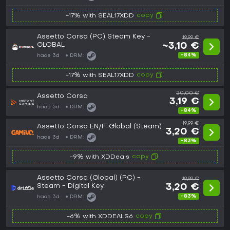
copy
-17% with SEAL17XDD
Assetto Corsa (PC) Steam Key -
19,99 €
GLOBAL
~3,10 €
-84%
hace 3d
DRM:
copy
-17% with SEAL17XDD
20,00 €
Assetto Corsa
3,19 €
hace 5d
DRM:
-84%
19,99 €
Assetto Corsa EN/IT Global (Steam)
3,20 €
hace 3d
DRM:
-83%
copy
-9% with XDDeals
Assetto Corsa (Global) (PC) -
19,99 €
Steam - Digital Key
3,20 €
-83%
hace 3d
DRM:
copy
-6% with XDDEALS6