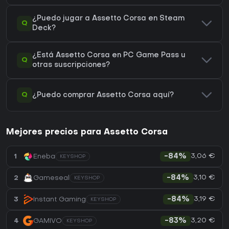
¿Puedo jugar a Assetto Corsa en Steam
Q
Deck?
¿Está Assetto Corsa en PC Game Pass u
Q
otras suscripciones?
Q
¿Puedo comprar Assetto Corsa aquí?
Mejores precios para Assetto Corsa
3,06 €
1
Eneba
-84%
KEYSHOP
3,10 €
2
Gameseal
-84%
KEYSHOP
3,19 €
3
Instant Gaming
-84%
KEYSHOP
3,20 €
4
GAMIVO
-83%
KEYSHOP