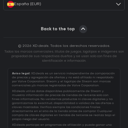
España (EUR)
Back to the top
© 2026 XD.deals. Todos los derechos reservados.
Todas las marcas comerciales, títulos de juegos, logotipos e imágenes son
propiedad de sus respectivos dueños y se usan solo con fines de
identificación e información.
Aviso legal:
XD.deals es un servicio independiente de comparación
de precios y agregación de ofertas y no está afiliado ni respaldado
por Valve Corporation. Steam y el logotipo de Steam son marcas
comerciales y/o marcas registradas de Valve Corporation.
XD.deals utiliza datos disponibles públicamente de Steam y
muestra información de precios de tiendas de terceros solo con
fines informativos. No vendemos productos ni claves digitales y no
garantizamos la exactitud, disponibilidad o validez de las ofertas o
claves mostradas. Verifica siempre las condiciones finales
directamente en el sitio de la tienda antes de comprar. Cualquier
compra de claves digitales en tiendas de terceros se realiza bajo el
propio riesgo del usuario.
XD.deals participa en programas de afiliación y puede ganar una