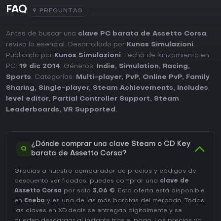
FAQ
9 PREGUNTAS
Antes de buscar una
clave PC barata de Assetto Corsa
,
revisa lo esencial. Desarrollado por
Kunos Simulazioni
.
Publicado por
Kunos Simulazioni
. Fecha de lanzamiento en
PC:
19 dic 2014
. Géneros:
Indie
,
Simulation
,
Racing
,
Sports
. Categorías:
Multi-player
,
PvP
,
Online PvP
,
Family
Sharing
,
Single-player
,
Steam Achievements
,
Includes
level editor
,
Partial Controller Support
,
Steam
Leaderboards
,
VR Supported
.
¿Dónde comprar una clave Steam o CD Key
Q
barata de Assetto Corsa?
Gracias a nuestro comparador de precios y códigos de
descuento verificados, puedes comprar una
clave de
Assetto Corsa
por solo
3,06 €
. Esta oferta está disponible
en
Eneba
y es una de las más baratas del mercado. Todas
las claves en XD.deals se entregan digitalmente y se
pueden descargar al instante tras el pago. Los precios ya