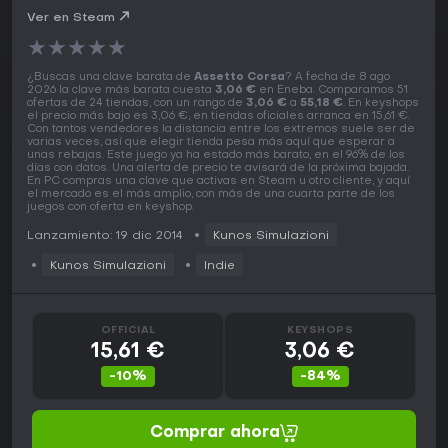
Ver en Steam
★
★
★
★
★
¿Buscas una clave barata de
Assetto Corsa
? A fecha de 8 ago
2026 la clave más barata cuesta
3,06 €
en Eneba. Comparamos 51
ofertas de 24 tiendas, con un rango de
3,06 €
a
55,18 €
. En keyshops
el precio más bajo es 3,06 €, en tiendas oficiales arranca en 15,61 €.
Con tantos vendedores la distancia entre los extremos suele ser de
varias veces, así que elegir tienda pesa más aquí que esperar a
unas rebajas. Este juego ya ha estado más barato, en el 96% de los
días con datos. Una alerta de precio te avisará de la próxima bajada.
En PC compras una clave que activas en Steam u otro cliente, y aquí
el mercado es el más amplio, con más de una cuarta parte de los
juegos con oferta en keyshop.
Lanzamiento: 19 dic 2014
Kunos Simulazioni
Kunos Simulazioni
Indie
OFFICIAL
KEYSHOPS
15,61 €
3,06 €
-10%
-84%
Comprar ahora