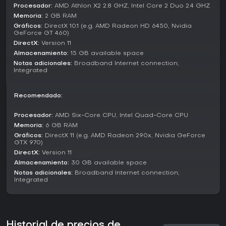
Procesador:
AMD Athlon X2 2.8 GHZ, Intel Core 2 Duo 2.4 GHZ
Modos de juego
Memoria:
2 GB RAM
Gráficos:
DirectX 10.1 (e.g. AMD Radeon HD 6450, Nvidia
Assetto Corsa ofrece varios modos de juego para distintos
GeForce GT 460)
estilos en el simulation racing. Free Practice permite afinar
DirectX:
Version 11
habilidades en cualquier circuito sin presión, mientras que
Almacenamiento:
15 GB available space
Career mode propone progresión mediante eventos y retos.
Notas adicionales:
Broadband Internet connection;
Los Custom championship facilitan crear series
Integrated
personalizadas con coches y reglas específicas.
Online Multiplayer soporta carreras competitivas contra
Recomendado:
rivales globales, y HotLap se centra en lograr los mejores
tiempos por vuelta. Time Attack reta a superar tiempos
Procesador:
AMD Six-Core CPU, Intel Quad-Core CPU
establecidos, y Special Events incluyen escenarios únicos
Memoria:
6 GB RAM
como drift challenges o drag races. Racing against AI
Gráficos:
DirectX 11 (e.g. AMD Radeon 290x, Nvidia GeForce
brinda competición offline, con opciones para carreras
GTX 970)
rápidas o fines de semana completos con clasificatorias.
DirectX:
Version 11
Almacenamiento:
30 GB available space
Free Practice
Career
Notas adicionales:
Broadband Internet connection;
Integrated
Custom championship
Online Multiplayer
HotLap
Time Attack
Special Events
Historial de precios de