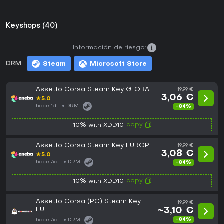
Keyshops (40)
Información de riesgo:
DRM:
Steam
Microsoft Store
Assetto Corsa Steam Key GLOBAL
19,99 €
3,06 €
★
5.0
hace 1d
DRM:
-84%
copy
-10% with XDD10
Assetto Corsa Steam Key EUROPE
19,99 €
3,08 €
★
5.0
hace 3d
DRM:
-84%
copy
-10% with XDD10
Assetto Corsa (PC) Steam Key -
19,99 €
EU
~3,10 €
-84%
hace 3d
DRM: