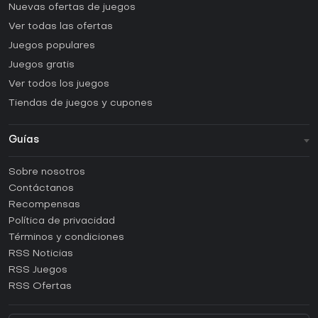
Nuevas ofertas de juegos
Ver todas las ofertas
Juegos populares
Juegos gratis
Ver todos los juegos
Tiendas de juegos y cupones
Guías
FAQ
Sobre nosotros
Guías y tutoriales
Contáctanos
¿Cómo activar una CD Key de Steam?
Recompensas
¿Cómo activar una CD Key de Epic Games?
Política de privacidad
Términos y condiciones
¿Cómo activar una CD Key de GOG?
RSS Noticias
¿Cómo activar una CD Key de Ubisoft Connect?
RSS Juegos
¿Cómo activar una CD Key de EA App?
RSS Ofertas
¿Cómo activar una CD Key de Battle.net?