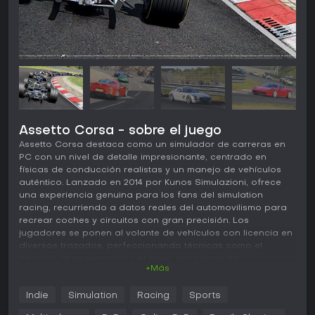
Assetto Corsa - sobre el juego
Assetto Corsa destaca como un simulador de carreras en
PC con un nivel de detalle impresionante, centrado en
físicas de conducción realistas y un manejo de vehículos
auténtico. Lanzado en 2014 por Kunos Simulazioni, ofrece
una experiencia genuina para los fans del simulation
racing, recurriendo a datos reales del automovilismo para
recrear coches y circuitos con gran precisión. Los
jugadores se ponen al volante de vehículos con licencia en
diversos trazados, perfeccionando técnicas como el
frenado, la aceleración y el paso por curvas en
+Más
condiciones simuladas fieles a la realidad.
Jugabilidad
Indie
Simulation
Racing
Sports
En Assetto Corsa, la jugabilidad gira en torno a pilotar un