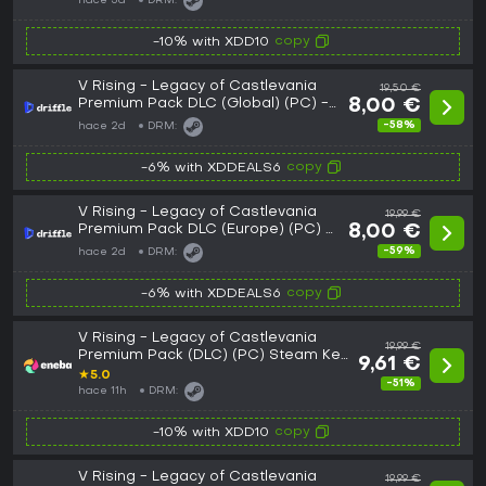
hace 5d
DRM:
copy
-10% with XDD10
V Rising - Legacy of Castlevania
19,50 €
Premium Pack DLC (Global) (PC) -
8,00 €
Steam - Digital Key
-58%
hace 2d
DRM:
copy
-6% with XDDEALS6
V Rising - Legacy of Castlevania
19,99 €
Premium Pack DLC (Europe) (PC) -
8,00 €
Steam - Digital Key
-59%
hace 2d
DRM:
copy
-6% with XDDEALS6
V Rising - Legacy of Castlevania
19,99 €
Premium Pack (DLC) (PC) Steam Key
9,61 €
GLOBAL
★
5.0
-51%
hace 11h
DRM:
copy
-10% with XDD10
V Rising - Legacy of Castlevania
19,99 €