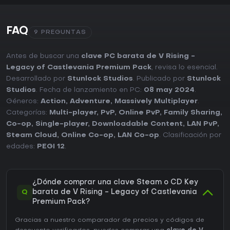
FAQ
9 PREGUNTAS
Antes de buscar una
clave PC barata de V Rising -
Legacy of Castlevania Premium Pack
, revisa lo esencial.
Desarrollado por
Stunlock Studios
. Publicado por
Stunlock
Studios
. Fecha de lanzamiento en PC:
08 may 2024
.
Géneros:
Action
,
Adventure
,
Massively Multiplayer
.
Categorías:
Multi-player
,
PvP
,
Online PvP
,
Family Sharing
,
Co-op
,
Single-player
,
Downloadable Content
,
LAN PvP
,
Steam Cloud
,
Online Co-op
,
LAN Co-op
. Clasificación por
edades:
PEGI 12
.
¿Dónde comprar una clave Steam o CD Key
Q
barata de V Rising - Legacy of Castlevania
Premium Pack?
Gracias a nuestro comparador de precios y códigos de