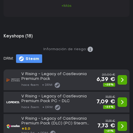
+Más
Keyshops (18)
Información de riesgo:
DRM:
Steam
V Rising - Legacy of Castlevania
20,00 €
Premium Pack
6,39 €
-68%
hace 4sem
DRM:
V Rising - Legacy of Castlevania
19,99 €
Premium Pack PC - DLC
7,09 €
-64%
hace 3sem
DRM:
V Rising - Legacy of Castlevania
19,99 €
Premium Pack (DLC) (PC) Steam
7,73 €
Key EUROPE
★
5.0
-61%