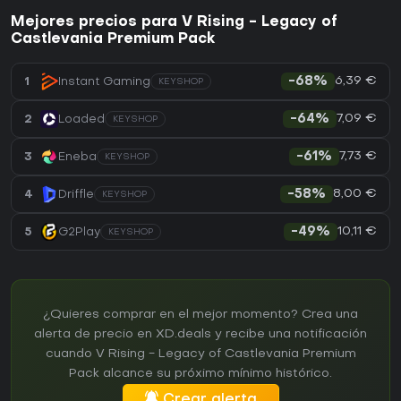
Mejores precios para V Rising - Legacy of
Castlevania Premium Pack
6,39 €
1
Instant Gaming
-68%
KEYSHOP
7,09 €
2
Loaded
-64%
KEYSHOP
7,73 €
3
Eneba
-61%
KEYSHOP
8,00 €
4
Driffle
-58%
KEYSHOP
10,11 €
5
G2Play
-49%
KEYSHOP
¿Quieres comprar en el mejor momento? Crea una
alerta de precio en XD.deals y recibe una notificación
cuando V Rising - Legacy of Castlevania Premium
Pack alcance su próximo mínimo histórico.
Crear alerta