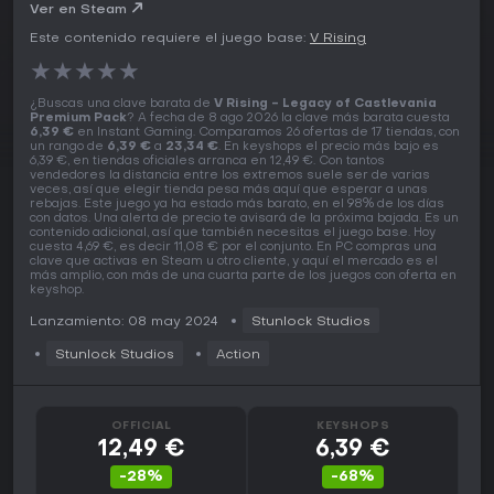
Ver en Steam
Este contenido requiere el juego base:
V Rising
★
★
★
★
★
¿Buscas una clave barata de
V Rising - Legacy of Castlevania
Premium Pack
? A fecha de 8 ago 2026 la clave más barata cuesta
6,39 €
en Instant Gaming. Comparamos 26 ofertas de 17 tiendas, con
un rango de
6,39 €
a
23,34 €
. En keyshops el precio más bajo es
6,39 €, en tiendas oficiales arranca en 12,49 €. Con tantos
vendedores la distancia entre los extremos suele ser de varias
veces, así que elegir tienda pesa más aquí que esperar a unas
rebajas. Este juego ya ha estado más barato, en el 98% de los días
con datos. Una alerta de precio te avisará de la próxima bajada. Es un
contenido adicional, así que también necesitas el juego base. Hoy
cuesta 4,69 €, es decir 11,08 € por el conjunto. En PC compras una
clave que activas en Steam u otro cliente, y aquí el mercado es el
más amplio, con más de una cuarta parte de los juegos con oferta en
keyshop.
Lanzamiento: 08 may 2024
Stunlock Studios
Stunlock Studios
Action
OFFICIAL
KEYSHOPS
12,49 €
6,39 €
-28%
-68%