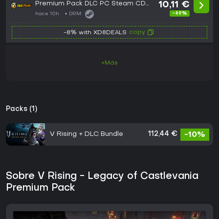
Premium Pack DLC PC Steam CD
10,11 €
Key
-49%
hace 10h
DRM:
copy
-8% with XD8DEALS
+Más
Packs (1)
V Rising + DLC Bundle
112,44 €
-10%
Sobre V Rising - Legacy of Castlevania
Premium Pack