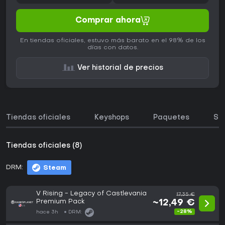
Comprar ahora
En tiendas oficiales, estuvo más barato en el 98% de los
días con datos.
Ver historial de precios
Tiendas oficiales
Keyshops
Paquetes
So
Tiendas oficiales (8)
DRM:
Steam
V Rising - Legacy of Castlevania
17,35 €
Premium Pack
~12,49 €
-28%
hace 3h
DRM: