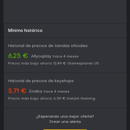
en mundo abierto, este título ofrece rejugabilidad gracias a
la variedad de servidores y packs cosméticos como Legacy
of Castlevania. Para quienes buscan un survival RPG pulido
con soporte continuo de desarrolladores, V Rising sigue
siendo una opción sólida en PC.
Mínimo histórico
Historial de precios de tiendas oficiales
6,25 €
Allyouplay
hace 4 meses
Precio más bajo ahora:
12,49 €
Gamesplanet US
Historial de precios de keyshops
5,71 €
Eneba
hace 4 meses
Precio más bajo ahora:
6,39 €
Instant Gaming
¿Esperando una mejor oferta?
Crear una alerta.