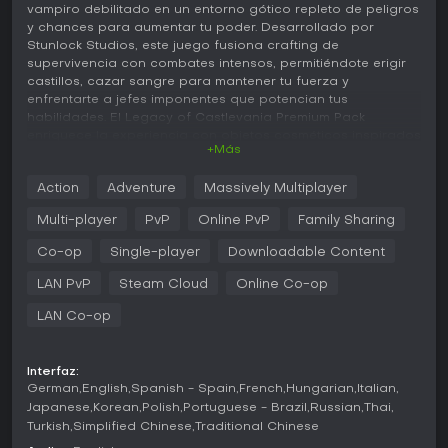
vampiro debilitado en un entorno gótico repleto de peligros
y chances para aumentar tu poder. Desarrollado por
Stunlock Studios, este juego fusiona crafting de
supervivencia con combates intensos, permitiéndote erigir
castillos, cazar sangre para mantener tu fuerza y
enfrentarte a jefes imponentes que potencian tus
habilidades. El Legacy of Castlevania Premium Pack
enriquece la experiencia con objetos cosméticos inspirados
+Más
en la serie clásica, como el set de armadura de Alucard,
variantes únicas de personajes como Soul of the Wolf y
Action
Adventure
Massively Multiplayer
Maria Renard, y decoraciones que aportan un toque
nostálgico de Castlevania a tu fortaleza. Con su
Multi-player
PvP
Online PvP
Family Sharing
combinación de exploración, construcción e interacciones
multijugador, V Rising conquista a quienes buscan
Co-op
Single-player
Downloadable Content
supervivencia estratégica en un mundo de dark fantasy.
LAN PvP
Steam Cloud
Online Co-op
Jugabilidad
LAN Co-op
En V Rising, el núcleo del gameplay gira en torno a partir
como un vampiro vulnerable y escalar tu poder mediante
recolección de recursos, crafting y combates. Recorres un
Interfaz:
vasto mundo abierto para reunir materiales, construir y
German
English
Spanish - Spain
French
Hungarian
Italian
ampliar tu castillo como refugio seguro, y gestionar tu
Japanese
Korean
Polish
Portuguese - Brazil
Russian
Thai
reserva de sangre para conservar habilidades y salud. Los
Turkish
Simplified Chinese
Traditional Chinese
combates son fluidos y basados en skill, con