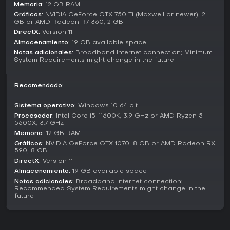
grupos. En modo single-player, conquistas el mundo por tu
Memoria:
12 GB RAM
cuenta, centrándote en tu progresión personal vía
Gráficos:
NVIDIA GeForce GTX 750 Ti (Maxwell or newer), 2
combates contra jefes y construcción de base sin
GB or AMD Radeon R7 360, 2 GB
interferencias externas. El multijugador amplía esto a
DirectX:
Version 11
servidores cooperativos o competitivos, donde puedes
Almacenamiento:
19 GB available space
aliarte con otros para compartir recursos y superar retos, o
Notas adicionales:
Broadband Internet connection; Minimum
librar batallas PvP por territorio y loot.
System Requirements might change in the future
Los servidores vienen en variantes PvE y PvP: PvE prioriza la
supervivencia colaborativa frente al entorno y amenazas
Recomendado:
de IA, mientras que PvP añade raids y choques directos.
Ajustes de dificultad, incluido un modo Brutal, elevan la
Sistema operativo:
Windows 10 64 bit
complejidad de jefes y la escasez de recursos para una
Procesador:
Intel Core i5-11600K, 3.9 GHz or AMD Ryzen 5
experiencia más exigente. Estos modos se adaptan a
5600X, 3.7 GHz
distintos estilos, desde construcción relajada en un mundo
Memoria:
12 GB RAM
privado hasta rivalidades feroces en servidores públicos.
Gráficos:
NVIDIA GeForce GTX 1070, 8 GB or AMD Radeon RX
590, 8 GB
Enhancements from the Legacy of Castlevania Pack
DirectX:
Version 11
Almacenamiento:
19 GB available space
El Legacy of Castlevania Premium Pack incorpora elementos
clásicos a V Rising con mejoras cosméticas que potencian
Notas adicionales:
Broadband Internet connection;
Recommended System Requirements might change in the
el tema vampírico. Trae cinco piezas del set de armadura de
future
Alucard, tres variantes de personajes como la sigilosa
forma de Maria Renard y el ágil Flea Man, y una montura
esquelética llamada Rowdain's steed para
desplazamientos épicos. Las decoraciones para el castillo