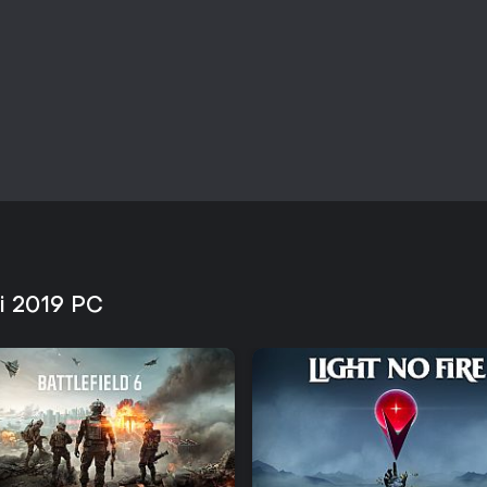
en vivo, por lo que puede comple
beat 'em up combinado con una
disfrutarán de su enfoque.
i 2019 PC