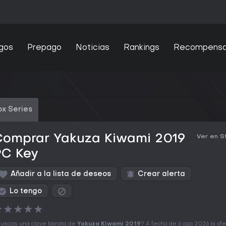
gos
Prepago
Noticias
Rankings
Recompens
x Series
Comprar Yakuza Kiwami 2019
Ver en 
PC Key
Añadir a la lista de deseos
Crear alerta
Lo tengo
★
★
★
★
★
uscas una clave barata de
Yakuza Kiwami 2019
? A fecha de 6 ago 2026 la of