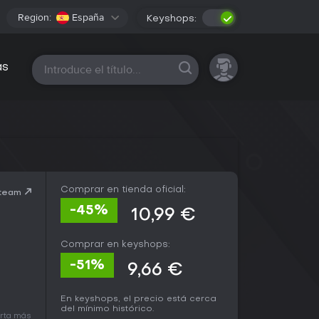
Region:
España
Keyshops:
Todas las plataformas
as
Comprar en tienda oficial:
Steam
-45%
10,99 €
Comprar en keyshops:
-51%
9,66 €
En keyshops, el precio está cerca
del mínimo histórico.
erta más