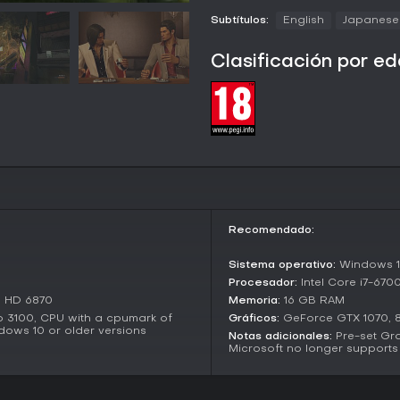
que aumentan el daño, la veloci
Subtítulos:
English
Japanese
La exploración se centra en Kam
y encuentros secundarios. Las a
Clasificación por e
ítems que ayudan al desarrollo de
Modos de juego
La experiencia principal sigue 
narran el regreso de Kiryu y el 
yakuza. La progresión combina m
que aportan más información so
de la ciudad.
En las secciones de libre explor
Recomendado:
aceptar encargos de los habitan
sirven como distracciones indep
Sistema operativo:
Windows 1
Un sistema de encuentros recurr
Procesador:
Intel Core i7-670
persistente, que añade variedad
n HD 6870
Memoria:
16 GB RAM
adicional en combate. No hay mo
o 3100, CPU with a cpumark of
Gráficos:
GeForce GTX 1070, 
contenido está diseñado para u
dows 10 or older versions
Notas adicionales:
Pre-set Gra
Microsoft no longer supports
Story and Setting
La historia comienza cuando Ki
proteger a sus allegados, lo que 