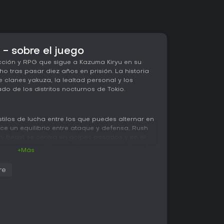
- sobre el juego
cción y RPG que sigue a Kazuma Kiryu en su
o tras pasar diez años en prisión. La historia
e clanes yakuza, la lealtad personal y los
do de los distritos nocturnos de Tokio.
tilos de lucha entre los que puedes alternar en
ce un equilibrio entre ataque y defensa, Rush
ón, Beast se centra en golpes pesados y en el
controlar multitudes, y Dragon es el estilo más
+Más
as encuentros concretos. Cada uno cuenta con
eat actions que consumen una barra que se
re
ible usar armas improvisadas como bicicletas,
ebe controlar la posición frente a varios
traataques. Fuera del combate, el sistema de
 cada estilo mediante árboles de habilidades