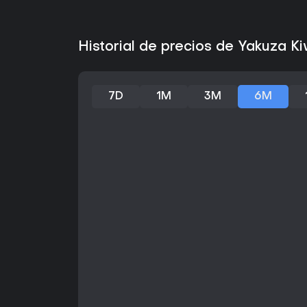
Historial de precios de Yakuza 
7D
1M
3M
6M