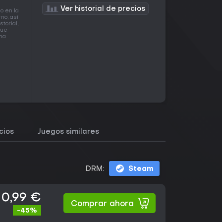
Ver historial de precios
o en la
no, así
torial,
que
una
cios
Juegos similares
DRM:
Steam
10,99 €
Comprar ahora
-45%