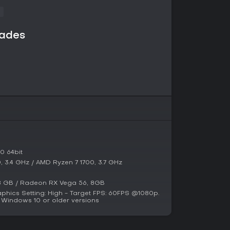
dad o los movimientos especiales.
urocho, un barrio denso lleno de tiendas, bares
ctividades y minijuegos otorgan experiencia e
dades
l personaje sin interrumpir la historia principal.
una campaña lineal dividida en capítulos que
aumento de las tensiones entre las facciones
isiones obligatorias con objetivos opcionales
bre los personajes secundarios y el lado oculto
ación puedes recorrer el entorno a tu ritmo,
tes o participar en actividades recreativas que
endientes y ayudan a obtener recursos.
0 64bit
entes introduce desafíos sorpresa de un rival
0, 3.4 GHz / AMD Ryzen 7 1700, 3.7 GHz
 a los desplazamientos y ofrece práctica
dos multijugador ni competitivos; todo el
8 GB / Radeon RX Vega 56, 8GB
n solo jugador.
phics Setting: High - Target FPS: 60FPS @1080p.
 Windows 10 or older versions
ryu asume la responsabilidad de un crimen para
lo lleva a salir a un entorno criminal muy