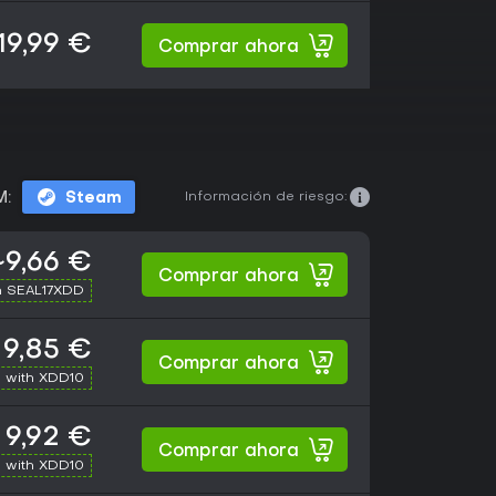
19,99 €
Comprar ahora
Información de riesgo:
M:
Steam
~9,66 €
Comprar ahora
h SEAL17XDD
9,85 €
Comprar ahora
 with XDD10
9,92 €
Comprar ahora
 with XDD10