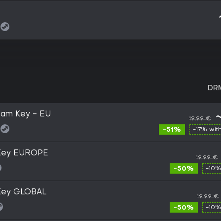
DR
eam Key - EU
19,99 €
-51%
-17% wit
 Key EUROPE
19,99 €
-50%
-10%
Key GLOBAL
19,99 €
-50%
-10%