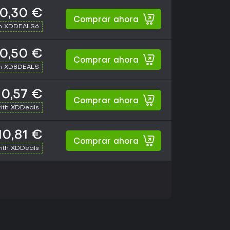
10,30 €
Comprar ahora
th XDDEALS6
10,50 €
Comprar ahora
th XD8DEALS
10,57 €
Comprar ahora
ith XDDeals
10,81 €
Comprar ahora
ith XDDeals