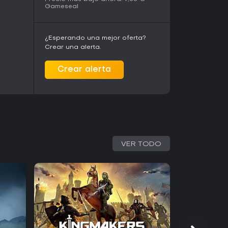
Gameseal
tarse a cualquier ritmo. Los aficionados al
 narrativa dramática son quienes más
¿Esperando una mejor oferta?
Crear una alerta.
Crear alerta
VER TODO