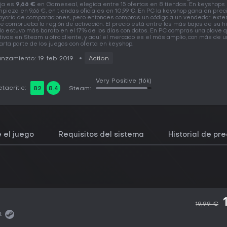
ja es
9,66 €
en Gameseal, elegida entre 15 ofertas en 8 tiendas. En keyshops
pieza en 9,66 €, en tiendas oficiales en 10,99 €. En PC la keyshop gana en preci
yoría de comparaciones, pero entonces compras un código a un vendedor exter
e comprueba la región de activación. El precio está entre los más bajos de su his
lo estuvo más barato en el 17% de los días con datos. En PC compras una clave 
tivas en Steam u otro cliente, y aquí el mercado es el más amplio, con más de 
arta parte de los juegos con oferta en keyshop.
nzamiento: 19 feb 2019
Action
Very Positive
(16k)
tacritic:
82
8.4
Steam:
 el juego
Requisitos del sistema
Historial de pre
19,99 €
: