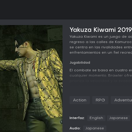
Yakuza Kiwami 2019 
Yakuza Kiwami es un juego de a
regreso a las calles de Kamuroch
se centra en las rivalidades entr
enfrentamientos en un fiel recrea
Jugabilidad
El combate se basa en cuatro es
cualquier momento. Brawler ofre
prioriza la velocidad y la evasi
uso de objetos del entorno para 
avanzado que se desbloquea tr
sus propias combinaciones y h
Action
RPG
Adventu
llena durante los combates.
En las peleas callejeras es pos
carteles o botellas. El jugador d
Interfaz:
English
Japanese
enemigos y evitar agarres y con
progresión RPG permite mejorar
Audio:
Japanese