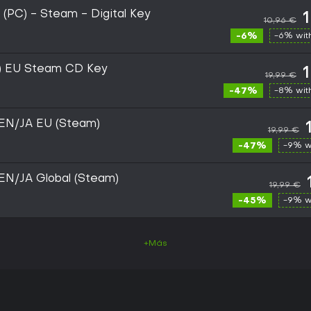
 (PC) - Steam - Digital Key
10,96 €
-6%
-6% wi
y) EU Steam CD Key
19,99 €
-47%
-8% wi
EN/JA EU (Steam)
19,99 €
-47%
-9% w
EN/JA Global (Steam)
19,99 €
-45%
-9% w
+Más