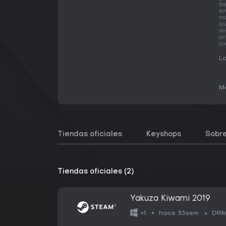
ba
em
ma
qu
so
ac
cu
La
Me
Tiendas oficiales
Keyshops
Sobre
Tiendas oficiales (2)
Yakuza Kiwami 2019
hace 35sem
+1
DRM