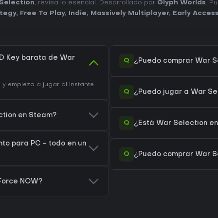
Selection
, revisa lo esencial. Desarrollado por
Glyph Worlds
. P
tegy
,
Free To Play
,
Indie
,
Massively Multiplayer
,
Early Acces
D Key barata de War
Q
¿Puedo comprar War S
 empieza a jugar al instante.
Q
¿Puedo jugar a War Se
ection en Steam?
Q
¿Está War Selection en
nto para PC - todo en un
Q
¿Puedo comprar War Se
eForce NOW?