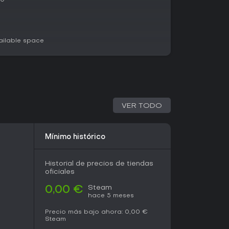
10
 incesante para sobrevivir, inyectando
nas variantes especializadas, como opciones de
an en la tienda in-game para experiencias más
ilable space
a una con ventajas iniciales únicas para
r de ahí, puedes acceder a 12 países exclusivos
 introducen unidades especializadas como
o flotas navales avanzadas. Estas elecciones
ejemplo, mejorando la eficiencia de recursos o
VER TODO
ridad aérea.
antiza partidas variadas según las facciones
Mínimo histórico
lucionan al ritmo de las eras. Las expansiones
ra Modern y una IA mejorada para rivales más
ndidad en futuras actualizaciones.
Historial de precios de tiendas
oficiales
sitivas, incluyendo un 83 por ciento de
Steam
0,00 €
hace 5 meses
s, War Selection atrae con fuerza a los fans
mentarios recientes siguen siendo en su mayoría
Precio más bajo ahora:
0,00 €
 y destacan su sistema de progresión adictivo y
Steam
ulo free-to-play en early access, ofrece un