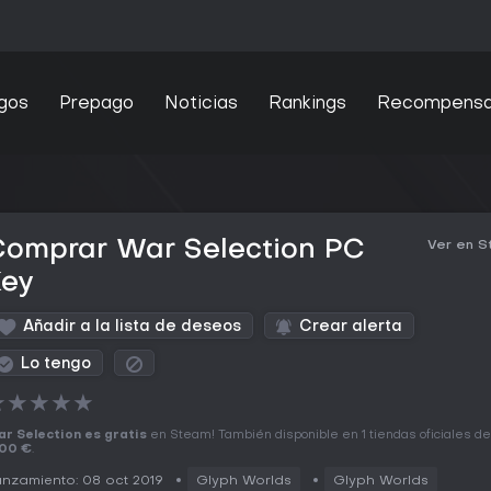
gos
Prepago
Noticias
Rankings
Recompens
Comprar War Selection PC
Ver en 
Key
Añadir a la lista de deseos
Crear alerta
Lo tengo
★
★
★
★
★
r Selection es gratis
en Steam! También disponible en 1 tiendas oficiales d
,00 €
.
nzamiento: 08 oct 2019
Glyph Worlds
Glyph Worlds