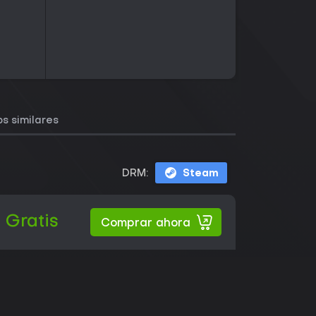
s similares
DRM:
Steam
Gratis
Comprar ahora