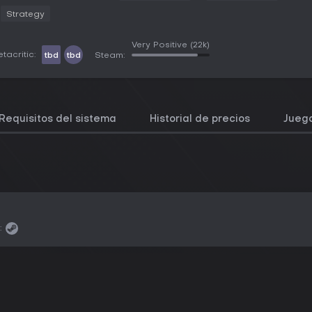
Strategy
Very Positive
(22k)
tacritic:
tbd
tbd
Steam:
Requisitos del sistema
Historial de precios
Juego
: