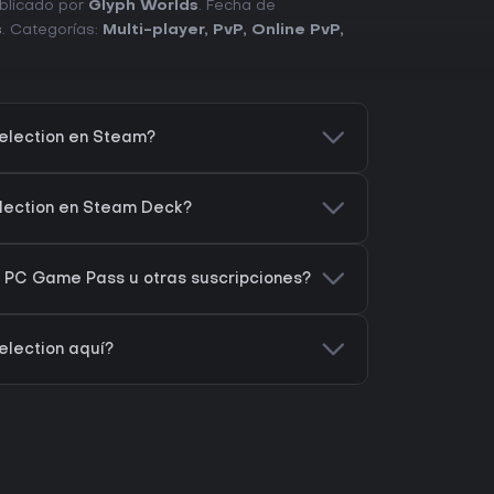
ublicado por
Glyph Worlds
. Fecha de
s
. Categorías:
Multi-player
,
PvP
,
Online PvP
,
election en Steam?
lection en Steam Deck?
 PC Game Pass u otras suscripciones?
lection aquí?