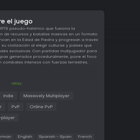
e el juego
RTS pseudo-histórico que fusiona la
ón de recursos y batallas masivas en un formato
ancan en la Edad de Piedra y progresan a través
u civilización al elegir culturas y países que
es exclusivas. Con partidas multijugador para
apas generados proceduralmente, pone el foco
n combates intensos con fuerzas terrestres,
+Más
 gira en torno a recolectar recursos para erigir
ras avanzas por eras históricas. Comienzas con
Indie
Massively Multiplayer
d de Piedra y haces evolucionar tu sociedad
 dan paso a armamento avanzado como tanques
r
PvP
Online PvP
 Elegir una cultura al principio marca tu rumbo,
creto que aporta edificios y tropas
-player
 con más de 200 edificios para todo tipo de
 recursos hasta defensas, y más de 300 tipos
rías terrestres, aéreas y navales. Las batallas
erman
English
Spanish - Spain
French
nde los factores ambientales y las decisiones