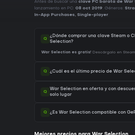
Antes de buscar una
clave PC barata de War 
lanzamiento en PC:
08 oct 2019
. Géneros:
Stra
In-App Purchases
,
Single-player
.
¿Dónde comprar una clave Steam o C
Q
Selection?
War Selection es gratis!
Descárgalo en Steam y
Q
¿Cuál es el último precio de War Sel
War Selection en oferta y con descue
Q
solo lugar
Q
¿Es War Selection compatible con G
Mejores precios para War Selection