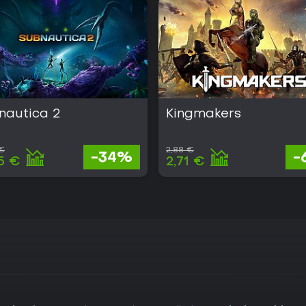
nautica 2
Kingmakers
 €
2,88 €
-34%
-
5 €
2,71 €