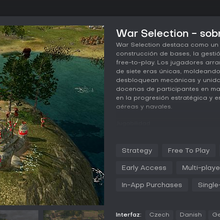
War Selection - sobr
War Selection destaca como un 
construcción de bases, la gesti
free-to-play. Los jugadores arr
de siete eras únicas, moldeando s
desbloquean mecánicas y unidad
docenas de participantes en m
en la progresión estratégica y e
aéreas y navales.
Jugabilidad
En War Selection, la experiencia
bases y fabricar unidades mient
Strategy
Free To Play
herramientas básicas de la Eda
investigando tecnologías que
Early Access
Multi-playe
pesados y dirigibles de combate.
y luego seleccionas un país con
In-App Purchases
Single
especializadas. El juego cuenta
funciones, desde producción de
de unidades repartidas en catego
Interfaz:
Czech
Danish
G
se libran en mapas dinámicos do