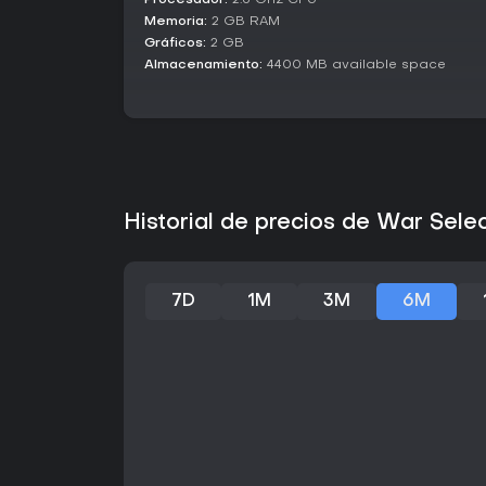
Procesador:
2.5 Ghz CPU
Memoria:
2 GB RAM
Gráficos:
2 GB
Almacenamiento:
4400 MB available space
Historial de precios de War Sele
7D
1M
3M
6M