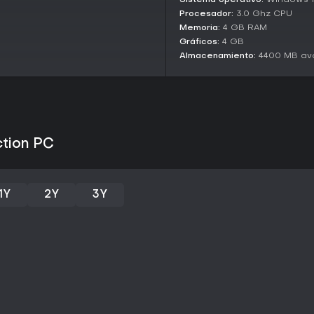
Sistema operativo:
Windows 
Armageddon exige una expansión
Procesador:
3.0 Ghz CPU
urgencia a cada decisión. Algu
Memoria:
4 GB RAM
equipo mejoradas, se desbloque
Gráficos:
4 GB
profundas.
Almacenamiento:
4400 MB ava
Factions and Mechanics
Ocho culturas vienen gratis, cad
construir civilizaciones. A parti
mediante compras in-game, que
caballería basada en elefantes 
transforman las mecánicas, por 
ction PC
permitiendo tácticas de superio
El enfoque pseudo-histórico gar
elegidas, con mecánicas que evo
1Y
2Y
3Y
planeadas incluyen una nueva e
duros, prometiendo mayor profu
¿Merece la pena?
Con reseñas mayoritariamente po
aprobación de miles de jugadore
de los RTS multijugador. Los co
positivos, con un 78 por ciento,
batallas a gran escala. Como tít