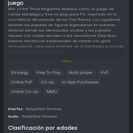
juego
War of the Three Kingdoms destaca como un juego de
cartas estratégico free-to-play para PC, inspirado en la
rica historia del período de los Tres Reinos. Los jugadores
asumen los papeles de figuras legendarias en batallas
tácticas donde las identidades ocultas y las jugadas
astutas con cartas deciden a los vencedores. Este título
fusiona mecánicas tradicionales de cartas con giros
innovadores, ideal para amantes de la estrategia profunda
y el multijugador competitivo.
+Más
Jugabilidad
En War of the Three Kingdoms, la experiencia gira en torno
Strategy
Free To Play
Multi-player
PvP
a la estrategia con cartas basada en mazos inspirados en
la tradición de los Tres Reinos. Cada personaje cuenta con
Online PvP
Co-op
In-App Purchases
habilidades únicas que afectan la forma de jugar las
cartas, permitiendo alianzas, traiciones y enfrentamientos
Online Co-op
MMO
directos. Las mecánicas destacan por las identidades
ocultas como Lord, Rebel, Loyalist o Traitor, que exigen
deducción precisa y un timing impecable para superar a
Interfaz:
Simplified Chinese
los rivales. El juego incluye reclutamiento de generales sin
Audio:
Simplified Chinese
repeticiones, lo que garantiza ejércitos variados sin
duplicados, junto con elementos de auto-batalla en ciertos
Clasificación por edades
modos para una estrategia más pasiva.