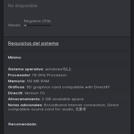
La profundidad estratégica surge de combinar habilidades
No disponible
de personajes con efectos de cartas, como pactos
temporales o ataques sorpresa. Las funciones impulsadas
Negative
(70k)
por la comunidad permiten crear generales personalizados
Steam:
con habilidades y diálogos propios, añadiendo un toque
de personalización al gameplay táctico.
Modos de juego
Requisitos del sistema
War of the Three Kingdoms ofrece un amplio abanico de
modos adaptados a distintos estilos de juego, desde
Mínimo:
competiciones intensas hasta sesiones relajadas. Las
batallas clásicas de identidades enfrentan a jugadores en
Sistema operativo:
windows7以上
roles como señor principal o traidor interno, con énfasis en
Procesador:
1.8 GHz Processor
victorias de facción mediante duelos de cartas. El modo de
Memoria:
512 MB RAM
guerra nacional resalta sinergias de habilidades en
Gráficos:
3D graphics card compatible with DirectX7
alianzas, mientras que los combates 2v2 brindan acción
DirectX:
Version 7.0
rápida y divertida en equipo.
Almacenamiento:
2 GB available space
Opciones innovadoras incluyen un modo auto chess con
Notas adicionales:
Broadband Internet connection; Direct
parejas de campamentos variados y más de 100
compatible sound card for audio; 无要求
estrategias de piezas, para batallas automáticas y rankings
por temporada. El PVE narrativo invita a explorar historias a
Recomendado:
través de jugadas de cartas, y el modo casual de landlord
propone peleas desenfadadas. La exploración de