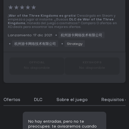
★
★
★
★
★
¡
War of the Three Kingdoms es gratis
! Descárgalo en Steam y
empieza a jugar al instante. ¿Buscas
DLC de War of the Three
Kingdoms
, moneda del juego o cosméticos? Compara 0 ofertas en
XD.deals para encontrar las mejores ofertas.
Lanzamiento: 17 dic 2021
杭州游卡网络技术有限公司
杭州游卡网络技术有限公司
Strategy
OFFICIAL
KEYSHOPS
No disponible
No disponible
Ofertas
DLC
Sobre el juego
Requisitos d
No hay entradas, pero no te
preocupes: te avisaremos cuando