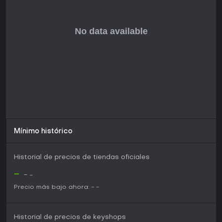
combinación de profundidad táctica y variedad. Su modelo
free-to-play incluye recompensas iniciales abundantes, lo
que lo hace accesible para novatos interesados en
coleccionar figuras legendarias. Sin embargo, la recepción
general de los jugadores es abrumadoramente negativa,
con solo un 7% de reseñas recientes positivas, a menudo
por problemas de accesibilidad.
El juego encaja con quienes buscan estrategia multijugador
con giros de identidades y elementos creativos, sobre todo
si disfrutan experimentando con contenido personalizado.
Si las batallas de cartas y la tradición de los Tres Reinos te
atraen, puede brindar sesiones cautivadoras, pero ten en
cuenta las opiniones actuales de la comunidad antes de
sumergirte.
Mínimo histórico
Historial de precios de tiendas oficiales
-
-
-
Precio más bajo ahora:
-
-
Historial de precios de keyshops