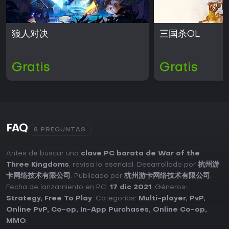
狼人对决
三国杀OL
Gratis
Gratis
FAQ
8 PREGUNTAS
Antes de buscar una
clave PC barata de War of the
Three Kingdoms
, revisa lo esencial. Desarrollado por
杭州游
卡网络技术有限公司
. Publicado por
杭州游卡网络技术有限公司
.
Fecha de lanzamiento en PC:
17 dic 2021
. Géneros:
Strategy
,
Free To Play
. Categorías:
Multi-player
,
PvP
,
Online PvP
,
Co-op
,
In-App Purchases
,
Online Co-op
,
MMO
.