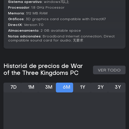
mazmorras roguelike y desafíos individuales como heaven's
Sistema operativo:
windows7以上
book chaos completan la oferta, con más de 30 modos en
Procesador:
1.8 GHz Processor
total para alternar sin problemas entre juego competitivo y
Memoria:
512 MB RAM
ocio.
Gráficos:
3D graphics card compatible with DirectX7
DirectX:
Version 7.0
Community Features and Updates
Almacenamiento:
2 GB available space
War of the Three Kingdoms promueve un entorno
Notas adicionales:
Broadband Internet connection; Direct
colaborativo donde los jugadores crean contenido. La
compatible sound card for audio; 无要求
herramienta de edición permite diseñar generales
personalizados, habilidades e incluso modos nuevos, con
recompensas por participar. Las actualizaciones recientes
traen beneficios generosos para nuevos usuarios, como
Historial de precios de War
150 tiradas al registrarse, acceso a cinco tiger generals y
VER TODO
personajes permanentes de nivel SSS como Huang Gai.
of the Three Kingdoms PC
Los eventos estacionales mantienen el juego fresco, con
rankings en auto chess que motivan a pulir estrategias para
7D
1M
3M
6M
1Y
2Y
3Y
los primeros puestos. Estas novedades priorizan un
progreso justo, como reclutamientos sin repeticiones para
formar rosters potentes sin frustraciones.
¿Merece la pena?
Para fans de los juegos de cartas estratégicos con temas
históricos, War of the Three Kingdoms ofrece una sólida