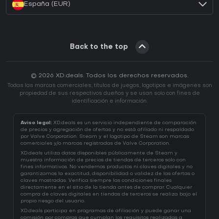
España (EUR)
Back to the top
© 2026 XD.deals. Todos los derechos reservados.
Todas las marcas comerciales, títulos de juegos, logotipos e imágenes son
propiedad de sus respectivos dueños y se usan solo con fines de
identificación e información.
Aviso legal:
XD.deals es un servicio independiente de comparación
de precios y agregación de ofertas y no está afiliado ni respaldado
por Valve Corporation. Steam y el logotipo de Steam son marcas
comerciales y/o marcas registradas de Valve Corporation.
XD.deals utiliza datos disponibles públicamente de Steam y
muestra información de precios de tiendas de terceros solo con
fines informativos. No vendemos productos ni claves digitales y no
garantizamos la exactitud, disponibilidad o validez de las ofertas o
claves mostradas. Verifica siempre las condiciones finales
directamente en el sitio de la tienda antes de comprar. Cualquier
compra de claves digitales en tiendas de terceros se realiza bajo el
propio riesgo del usuario.
XD.deals participa en programas de afiliación y puede ganar una
comisión por compras que cumplan los requisitos realizadas a