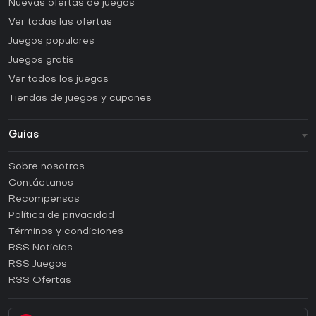
Nuevas ofertas de juegos
Ver todas las ofertas
Juegos populares
Juegos gratis
Ver todos los juegos
Tiendas de juegos y cupones
Guías
FAQ
Sobre nosotros
Guías y tutoriales
Contáctanos
¿Cómo activar una CD Key de Steam?
Recompensas
¿Cómo activar una CD Key de Epic Games?
Política de privacidad
Términos y condiciones
¿Cómo activar una CD Key de GOG?
RSS Noticias
¿Cómo activar una CD Key de Ubisoft Connect?
RSS Juegos
¿Cómo activar una CD Key de EA App?
RSS Ofertas
¿Cómo activar una CD Key de Battle.net?