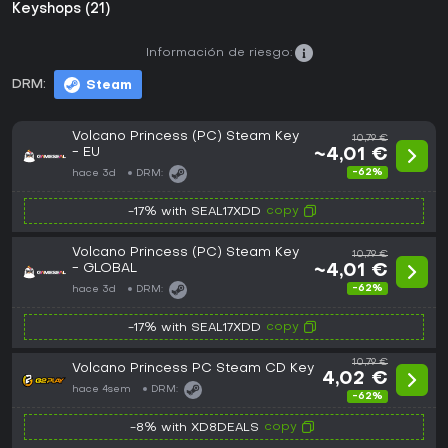
Keyshops (21)
Información de riesgo:
DRM:
Steam
Volcano Princess (PC) Steam Key
10,79 €
- EU
~4,01 €
-62%
hace 3d
DRM:
copy
-17% with SEAL17XDD
Volcano Princess (PC) Steam Key
10,79 €
- GLOBAL
~4,01 €
-62%
hace 3d
DRM:
copy
-17% with SEAL17XDD
10,79 €
Volcano Princess PC Steam CD Key
4,02 €
hace 4sem
DRM:
-62%
copy
-8% with XD8DEALS