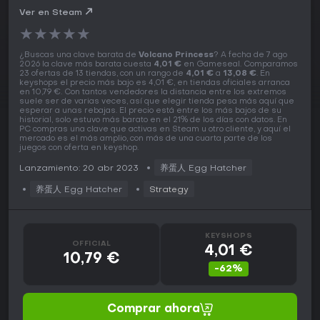
Ver en Steam
★
★
★
★
★
¿Buscas una clave barata de
Volcano Princess
? A fecha de 7 ago
2026 la clave más barata cuesta
4,01 €
en Gameseal. Comparamos
23 ofertas de 13 tiendas, con un rango de
4,01 €
a
13,08 €
. En
keyshops el precio más bajo es 4,01 €, en tiendas oficiales arranca
en 10,79 €. Con tantos vendedores la distancia entre los extremos
suele ser de varias veces, así que elegir tienda pesa más aquí que
esperar a unas rebajas. El precio está entre los más bajos de su
historial, solo estuvo más barato en el 21% de los días con datos. En
PC compras una clave que activas en Steam u otro cliente, y aquí el
mercado es el más amplio, con más de una cuarta parte de los
juegos con oferta en keyshop.
Lanzamiento: 20 abr 2023
养蛋人 Egg Hatcher
养蛋人 Egg Hatcher
Strategy
KEYSHOPS
OFFICIAL
4,01 €
10,79 €
-62%
Comprar ahora