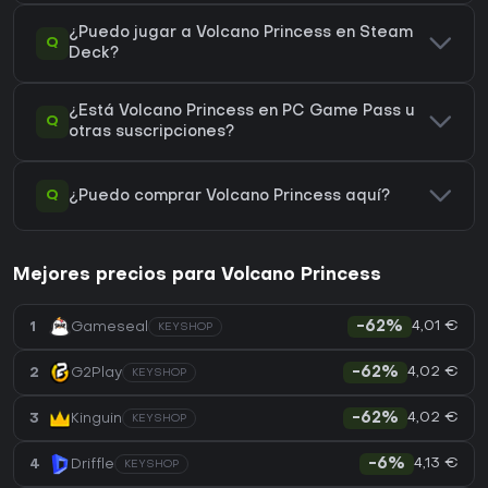
¿Puedo jugar a Volcano Princess en Steam
Q
Deck?
¿Está Volcano Princess en PC Game Pass u
Q
otras suscripciones?
Q
¿Puedo comprar Volcano Princess aquí?
Mejores precios para Volcano Princess
4,01 €
1
Gameseal
-62%
KEYSHOP
4,02 €
2
G2Play
-62%
KEYSHOP
4,02 €
3
Kinguin
-62%
KEYSHOP
4,13 €
4
Driffle
-6%
KEYSHOP