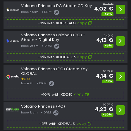
10,79 €
Volcano Princess PC Steam CD Key
4,02 €
hace 4sem
DRM:
-62%
copy
-8% with XD8DEALS
Volcano Princess (Global) (PC) -
4,40 €
Steam - Digital Key
4,13 €
-6%
hace 2sem
DRM:
copy
-6% with XDDEALS6
Volcano Princess (PC) Steam Key
10,79 €
GLOBAL
4,14 €
★
5.0
-61%
hace 7h
DRM:
copy
-10% with XDD10
10,79 €
Volcano Princess (PC)
4,23 €
hace 1sem
DRM:
-60%
copy
-15% with XDDEALS