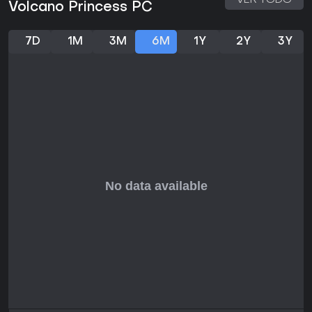
de stats y ramificaciones narrativas sin estrés intenso. La
VER TODO
Volcano Princess PC
recepción de los jugadores ha sido mayoritariamente
positiva, alabando su adicción y el tierno vínculo padre-
hija.
7D
1M
3M
6M
1Y
2Y
3Y
Con elogios constantes de la comunidad por su
rejugabilidad y narrativa encantadora, es una opción
sólida para jugadores casuales en busca de una
experiencia reconfortante. Si buscas acción frenética o
multijugador, no será lo tuyo, pero para amantes de los
parenting sims estratégicos, resulta una elección
gratificante y sólida en su versión actual.