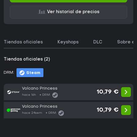
Ver historial de precios
Tiendas oficiales
Keyshops
DLC
Sobre el
Tiendas oficiales (2)
DRM:
Steam
Volcano Princess
10,79 €
hace 16h
DRM:
Volcano Princess
10,79 €
hace 24sem
DRM: