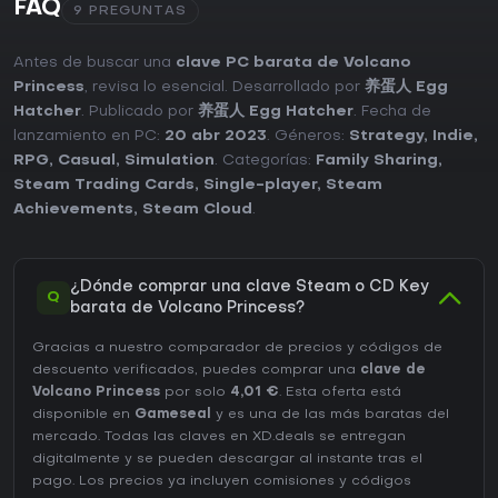
FAQ
9 PREGUNTAS
Antes de buscar una
clave PC barata de Volcano
Princess
, revisa lo esencial. Desarrollado por
养蛋人 Egg
Hatcher
. Publicado por
养蛋人 Egg Hatcher
. Fecha de
lanzamiento en PC:
20 abr 2023
. Géneros:
Strategy
,
Indie
,
RPG
,
Casual
,
Simulation
. Categorías:
Family Sharing
,
Steam Trading Cards
,
Single-player
,
Steam
Achievements
,
Steam Cloud
.
¿Dónde comprar una clave Steam o CD Key
Q
barata de Volcano Princess?
Gracias a nuestro comparador de precios y códigos de
descuento verificados, puedes comprar una
clave de
Volcano Princess
por solo
4,01 €
. Esta oferta está
disponible en
Gameseal
y es una de las más baratas del
mercado. Todas las claves en XD.deals se entregan
digitalmente y se pueden descargar al instante tras el
pago. Los precios ya incluyen comisiones y códigos