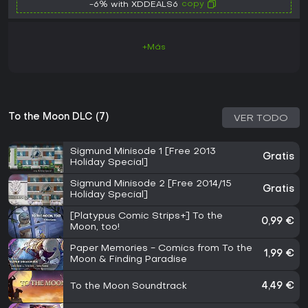
copy
-6% with XDDEALS6
+Más
To the Moon DLC (7)
VER TODO
Sigmund Minisode 1 [Free 2013
Gratis
Holiday Special]
Sigmund Minisode 2 [Free 2014/15
Gratis
Holiday Special]
[Platypus Comic Strips+] To the
0,99 €
Moon, too!
Paper Memories - Comics from To the
1,99 €
Moon & Finding Paradise
To the Moon Soundtrack
4,49 €