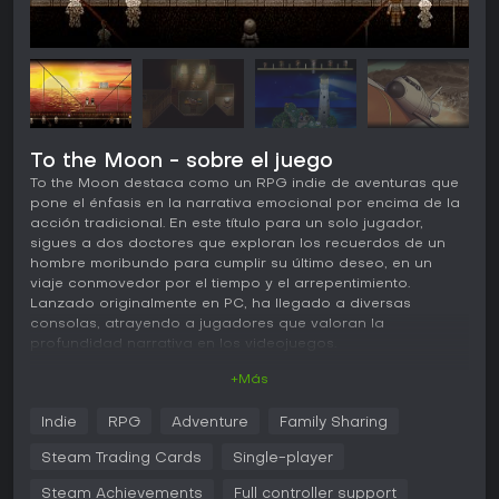
To the Moon - sobre el juego
To the Moon destaca como un RPG indie de aventuras que
pone el énfasis en la narrativa emocional por encima de la
acción tradicional. En este título para un solo jugador,
sigues a dos doctores que exploran los recuerdos de un
hombre moribundo para cumplir su último deseo, en un
viaje conmovedor por el tiempo y el arrepentimiento.
Lanzado originalmente en PC, ha llegado a diversas
consolas, atrayendo a jugadores que valoran la
profundidad narrativa en los videojuegos.
+Más
Jugabilidad
El núcleo de To the Moon gira en torno a la exploración de
Indie
RPG
Adventure
Family Sharing
recuerdos en orden cronológico inverso. Controlas a la Dra.
Rosalene y la Dra. Watts mientras avanzan por entornos 2D
Steam Trading Cards
Single-player
al estilo de los RPG clásicos, recolectando recuerdos que
actúan como llaves para desbloquear memorias anteriores.
Steam Achievements
Full controller support