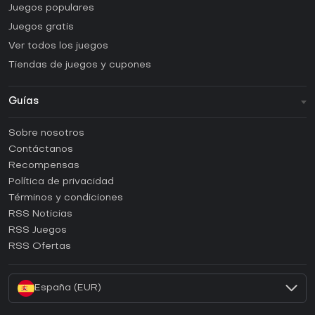
Juegos populares
Juegos gratis
Ver todos los juegos
Tiendas de juegos y cupones
Guías
FAQ
Sobre nosotros
Guías y tutoriales
Contáctanos
¿Cómo activar una CD Key de Steam?
Recompensas
¿Cómo activar una CD Key de Epic Games?
Política de privacidad
Términos y condiciones
¿Cómo activar una CD Key de GOG?
RSS Noticias
¿Cómo activar una CD Key de Ubisoft Connect?
RSS Juegos
¿Cómo activar una CD Key de EA App?
RSS Ofertas
¿Cómo activar una CD Key de Battle.net?
España (EUR)