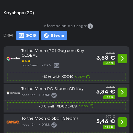
Keyshops (20)
Información de riesgo:
DRM:
GOG
Steam
To the Moon (PC) Gog.com Key
9,75 €
GLOBAL
3,58 €
★
5.0
-63%
hace 1sem
DRM:
copy
-10% with XDD10
9,75 €
To the Moon PC Steam CD Key
5,34 €
hace 15h
DRM:
-45%
copy
-8% with XD8DEALS
9,75 €
To the Moon Global (Steam)
5,46 €
hace 15h
DRM:
-44%