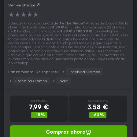
Ver en Steam
★
★
★
★
★
¿Buscas una clave barata de
To the Moon
? A fecha de 6 ago 2026 la
clave más barata cuesta
3,58 €
en Eneba. Comparamos 22 ofertas
de 11 tiendas, con un rango de
3,58 €
a
183,99 €
. En keyshops el
precio más bajo es 3,58 €, en tiendas oficiales arranca en 7,99 €. Con
tantos vendedores la distancia entre los extremos suele ser de
varias veces, así que elegir tienda pesa más aquí que esperar a
unas rebajas. El precio está entre los más bajos de su historial, solo
estuvo más barato en el 21% de los días con datos. En PC compras
una clave que activas en Steam u otro cliente, y aquí el mercado es
el más amplio, con más de una cuarta parte de los juegos con oferta
en keyshop.
Lanzamiento: 07 sept 2012
Freebird Games
Freebird Games
Indie
OFFICIAL
KEYSHOPS
7,99 €
3,58 €
-18%
-63%
Comprar ahora