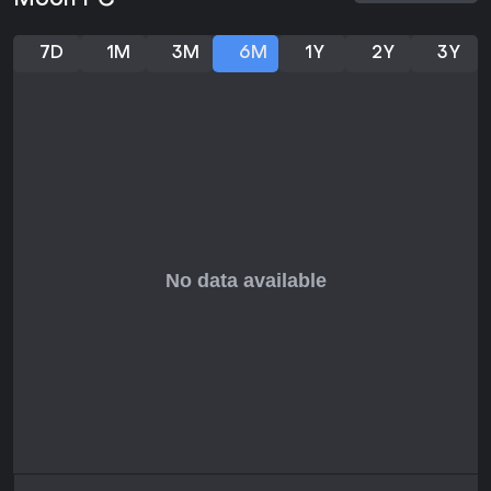
Moon PC
que elogian su profundidad emocional y su entrega
concisa.
7D
1M
3M
6M
1Y
2Y
3Y
Los puertos recientes a consolas como Xbox en 2025 lo
mantienen accesible, y aunque carece de actualizaciones
continuas o temporadas, su historia atemporal resiste el
paso del tiempo. Si te gustan las aventuras narrativas que
despiertan reflexión y emoción sin exigir horas de
dedicación, este juego ofrece un valor real; no obstante, los
fans de la acción podrían hallarlo demasiado pasivo.