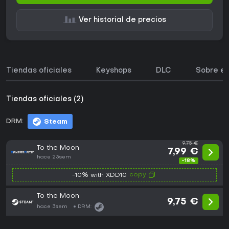
Ver historial de precios
Tiendas oficiales
Keyshops
DLC
Sobre el
Tiendas oficiales (2)
DRM:
Steam
9,75 €
To the Moon
7,99 €
hace 23sem
-18%
copy
-10% with XDD10
To the Moon
9,75 €
hace 3sem
DRM: