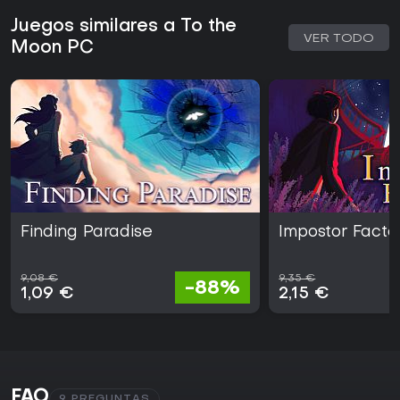
Juegos similares a To the
VER TODO
Moon PC
Finding Paradise
Impostor Facto
9,08 €
9,35 €
-88%
1,09 €
2,15 €
FAQ
9 PREGUNTAS