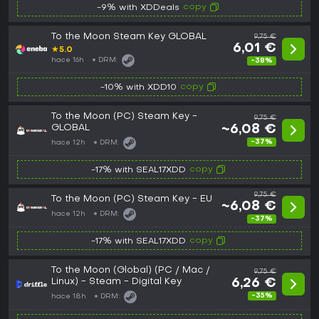
copy
-9% with XDDeals
To the Moon Steam Key GLOBAL
9,75 €
6,01 €
★
5.0
hace 16h
DRM:
-38%
copy
-10% with XDD10
To the Moon (PC) Steam Key -
9,75 €
GLOBAL
~6,08 €
-37%
hace 12h
DRM:
copy
-17% with SEAL17XDD
9,75 €
To the Moon (PC) Steam Key - EU
~6,08 €
hace 12h
DRM:
-37%
copy
-17% with SEAL17XDD
To the Moon (Global) (PC / Mac /
9,75 €
Linux) - Steam - Digital Key
6,26 €
-35%
hace 18h
DRM: