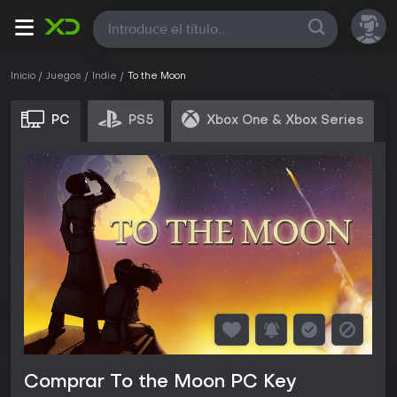
Todas
Inicio
Juegos
Indie
To the Moon
PC
PS5
Xbox One & Xbox Series
Comprar To the Moon PC Key