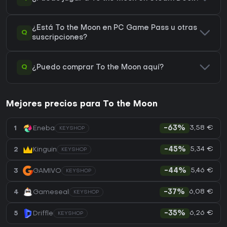
¿Está To the Moon en PC Game Pass u otras
Q
suscripciones?
Q
¿Puedo comprar To the Moon aquí?
Mejores precios para To the Moon
3,58 €
1
Eneba
-63%
KEYSHOP
5,34 €
2
Kinguin
-45%
KEYSHOP
5,46 €
3
GAMIVO
-44%
KEYSHOP
6,08 €
4
Gameseal
-37%
KEYSHOP
6,26 €
5
Driffle
-35%
KEYSHOP