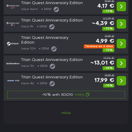
19,99 €
Titan Quest Anniversary Edition
4,17 €
hace 1sem
DRM:
-79%
20,99 €
Titan Quest Anniversary Edition
~4,39 €
hace 9h
DRM:
-79%
19,99 €
Titan Quest Anniversary
4,99 €
Edition
Termina en 6 días
hace 10h
DRM:
-75%
17,35 €
Titan Quest Anniversary Edition
~13,01 €
hace 3h
DRM:
-25%
19,99 €
Titan Quest Anniversary Edition
17,99 €
hace 4d
DRM:
-10%
copy
-10% with XDD10
+Más