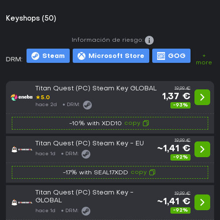
Keyshops (50)
Información de riesgo:
Steam
Microsoft Store
GOG
+
DRM:
more
Titan Quest (PC) Steam Key GLOBAL
19,99 €
1,37 €
★
5.0
hace 2d
DRM:
-93%
copy
-10% with XDD10
19,99 €
Titan Quest (PC) Steam Key - EU
~1,41 €
hace 1d
DRM:
-92%
copy
-17% with SEAL17XDD
Titan Quest (PC) Steam Key -
19,99 €
GLOBAL
~1,41 €
-92%
hace 1d
DRM: