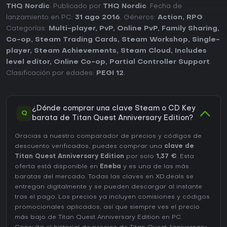
THQ Nordic
. Publicado por
THQ Nordic
. Fecha de
lanzamiento en PC:
31 ago 2016
. Géneros:
Action
,
RPG
.
Categorías:
Multi-player
,
PvP
,
Online PvP
,
Family Sharing
,
Co-op
,
Steam Trading Cards
,
Steam Workshop
,
Single-
player
,
Steam Achievements
,
Steam Cloud
,
Includes
level editor
,
Online Co-op
,
Partial Controller Support
.
Clasificación por edades:
PEGI 12
.
¿Dónde comprar una clave Steam o CD Key
Q
barata de Titan Quest Anniversary Edition?
Gracias a nuestro comparador de precios y códigos de
descuento verificados, puedes comprar una
clave de
Titan Quest Anniversary Edition
por solo
1,37 €
. Esta
oferta está disponible en
Eneba
y es una de las más
baratas del mercado. Todas las claves en XD.deals se
entregan digitalmente y se pueden descargar al instante
tras el pago. Los precios ya incluyen comisiones y códigos
promocionales aplicados, así que siempre ves el precio
más bajo de Titan Quest Anniversary Edition en
PC
.