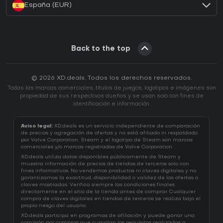
España (EUR)
Back to the top
© 2026 XD.deals. Todos los derechos reservados.
Todas las marcas comerciales, títulos de juegos, logotipos e imágenes son
propiedad de sus respectivos dueños y se usan solo con fines de
identificación e información.
Aviso legal:
XD.deals es un servicio independiente de comparación
de precios y agregación de ofertas y no está afiliado ni respaldado
por Valve Corporation. Steam y el logotipo de Steam son marcas
comerciales y/o marcas registradas de Valve Corporation.
XD.deals utiliza datos disponibles públicamente de Steam y
muestra información de precios de tiendas de terceros solo con
fines informativos. No vendemos productos ni claves digitales y no
garantizamos la exactitud, disponibilidad o validez de las ofertas o
claves mostradas. Verifica siempre las condiciones finales
directamente en el sitio de la tienda antes de comprar. Cualquier
compra de claves digitales en tiendas de terceros se realiza bajo el
propio riesgo del usuario.
XD.deals participa en programas de afiliación y puede ganar una
comisión por compras que cumplan los requisitos realizadas a