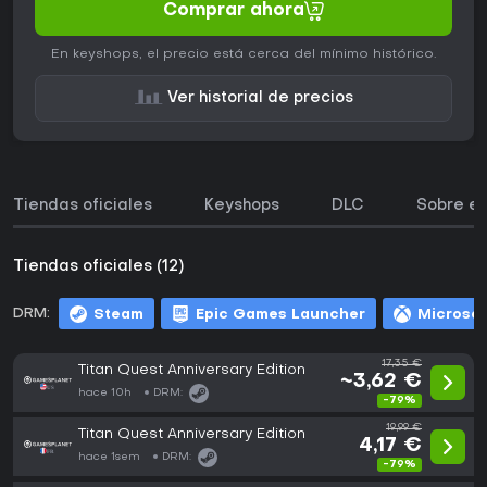
Comprar ahora
En keyshops, el precio está cerca del mínimo histórico.
Ver historial de precios
Tiendas oficiales
Keyshops
DLC
Sobre el
Tiendas oficiales (12)
DRM:
Steam
Epic Games Launcher
Microsof
17,35 €
Titan Quest Anniversary Edition
~3,62 €
hace 10h
DRM:
-79%
19,99 €
Titan Quest Anniversary Edition
4,17 €
hace 1sem
DRM:
-79%