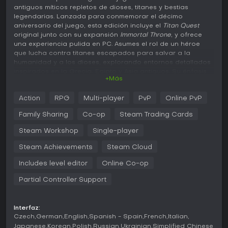
antiguos míticos repletos de dioses, titanes y bestias
legendarias. Lanzada para conmemorar el décimo
aniversario del juego, esta edición incluye el
Titan Quest
original junto con su expansión
Immortal Throne
, y ofrece
una experiencia pulida en PC. Asumes el rol de un héroe
que lucha contra titanes escapados para salvar a la
humanidad y a los dioses, explorando entornos detallados
inspirados en la Grecia, Egipto y Asia antiguos. Su énfasis
+Más
en la personalización de personajes, el combate contra
enemigos mitológicos y la exploración de hitos históricos lo
Action
RPG
Multi-player
PvP
Online PvP
hace ideal para quienes buscan sistemas de progresión
profundos y aventuras narrativas en el action RPG.
Family Sharing
Co-op
Steam Trading Cards
Jugabilidad
Steam Workshop
Single-player
En
Titan Quest Anniversary Edition
, el núcleo del
Steam Achievements
Steam Cloud
gameplay gira en torno al combate en tiempo real, donde
destripas hordas de criaturas míticas con una combinación
Includes level editor
Online Co-op
de ataques cuerpo a cuerpo, a distancia y magia. Creas tu
personaje seleccionando
masteries
-árboles de
Partial Controller Support
habilidades que se combinan para formar clases únicas-,
lo que permite builds híbridos como guerrero-mago o
invocador-cazador. Avanzas subiendo de nivel, asignando
Interfaz:
puntos a atributos como fuerza, destreza e inteligencia, y
Czech
German
English
Spanish - Spain
French
Italian
equipando equipo que mejora estadísticas y otorga
Japanese
Korean
Polish
Russian
Ukrainian
Simplified Chinese