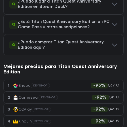
¿Puedo jugar a Titan Quest Anniversary
Q
Edition en Steam Deck?
¿Está Titan Quest Anniversary Edition en PC
Q
Game Pass u otras suscripciones?
¿Puedo comprar Titan Quest Anniversary
Q
Edition aquí?
Mejores precios para Titan Quest Anniversary
Edition
1,37 €
1
Eneba
-93%
KEYSHOP
1,41 €
2
Gameseal
-92%
KEYSHOP
1,46 €
3
G2Play
-92%
KEYSHOP
1,46 €
4
Kinguin
-92%
KEYSHOP