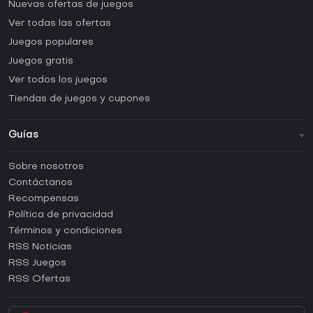
Nuevas ofertas de juegos
Ver todas las ofertas
Juegos populares
Juegos gratis
Ver todos los juegos
Tiendas de juegos y cupones
Guías
FAQ
Sobre nosotros
Guías y tutoriales
Contáctanos
¿Cómo activar una CD Key de Steam?
Recompensas
¿Cómo activar una CD Key de Epic Games?
Política de privacidad
Términos y condiciones
¿Cómo activar una CD Key de GOG?
RSS Noticias
¿Cómo activar una CD Key de Ubisoft Connect?
RSS Juegos
¿Cómo activar una CD Key de EA App?
RSS Ofertas
¿Cómo activar una CD Key de Battle.net?