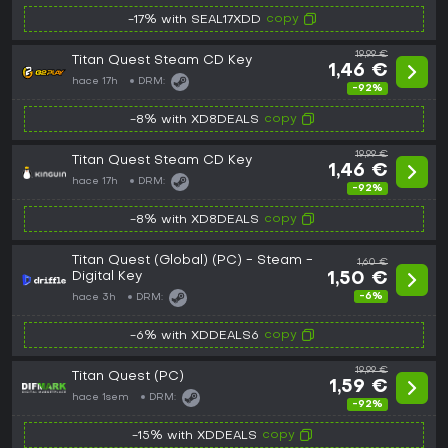
copy
-17% with SEAL17XDD
19,99 €
Titan Quest Steam CD Key
1,46 €
hace 17h
DRM:
-92%
copy
-8% with XD8DEALS
19,99 €
Titan Quest Steam CD Key
1,46 €
hace 17h
DRM:
-92%
copy
-8% with XD8DEALS
Titan Quest (Global) (PC) - Steam -
1,60 €
Digital Key
1,50 €
-6%
hace 3h
DRM:
copy
-6% with XDDEALS6
19,99 €
Titan Quest (PC)
1,59 €
hace 1sem
DRM:
-92%
copy
-15% with XDDEALS