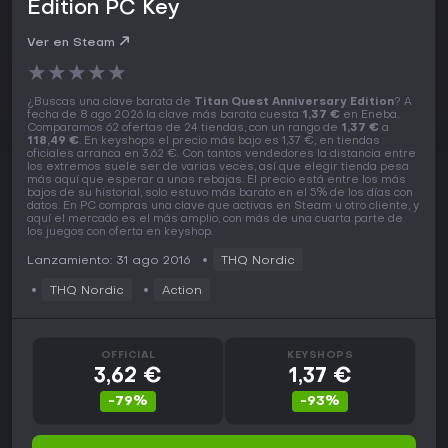
Edition PC Key
Ver en Steam
★
★
★
★
★
¿Buscas una clave barata de
Titan Quest Anniversary Edition
? A
fecha de 8 ago 2026 la clave más barata cuesta
1,37 €
en Eneba.
Comparamos 62 ofertas de 24 tiendas, con un rango de
1,37 €
a
118,49 €
. En keyshops el precio más bajo es 1,37 €, en tiendas
oficiales arranca en 3,62 €. Con tantos vendedores la distancia entre
los extremos suele ser de varias veces, así que elegir tienda pesa
más aquí que esperar a unas rebajas. El precio está entre los más
bajos de su historial, solo estuvo más barato en el 5% de los días con
datos. En PC compras una clave que activas en Steam u otro cliente, y
aquí el mercado es el más amplio, con más de una cuarta parte de
los juegos con oferta en keyshop.
Lanzamiento: 31 ago 2016
THQ Nordic
THQ Nordic
Action
OFFICIAL
KEYSHOPS
3,62 €
1,37 €
-79%
-93%