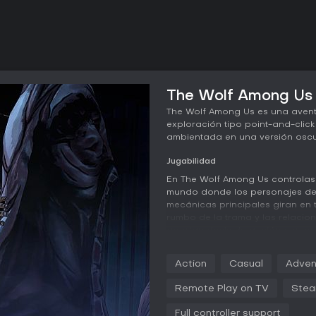
The Wolf Among Us -
The Wolf Among Us es una avent
exploración tipo point-and-click
ambientada en una versión oscu
Jugabilidad
En The Wolf Among Us controlas a
mundo donde los personajes de 
mecánicas principales giran en
rumbo de la trama y las relacion
aportan dosis de acción con pu
persecuciones. La exploración c
recopilar pistas, que se integran
Action
Casual
Adven
sistema del juego destaca por el
actuar con rapidez puede cambi
Remote Play on TV
Stea
Las secuencias de combate se re
Full controller support