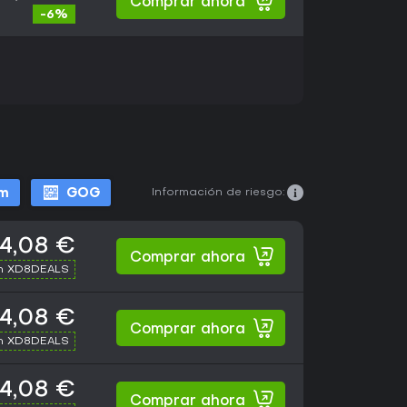
Comprar ahora
-6%
Información de riesgo:
m
GOG
4,08 €
Comprar ahora
th XD8DEALS
4,08 €
Comprar ahora
th XD8DEALS
4,08 €
Comprar ahora