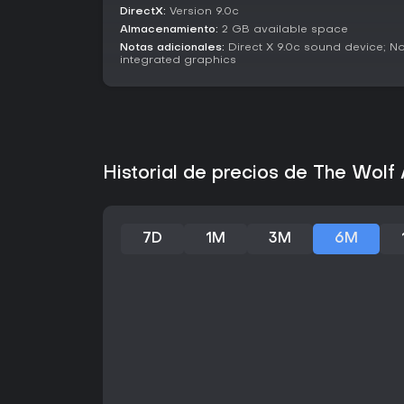
DirectX:
Version 9.0c
Almacenamiento:
2 GB available space
Notas adicionales:
Direct X 9.0c sound device; N
integrated graphics
Historial de precios de The Wol
7D
1M
3M
6M