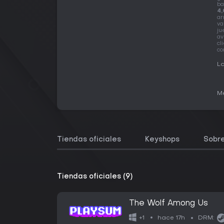
ba
4,
ar
va
ju
av
cl
co
La
Me
Tiendas oficiales
Keyshops
Sobre
Tiendas oficiales (9)
The Wolf Among Us
hace 17h
+1
DRM: