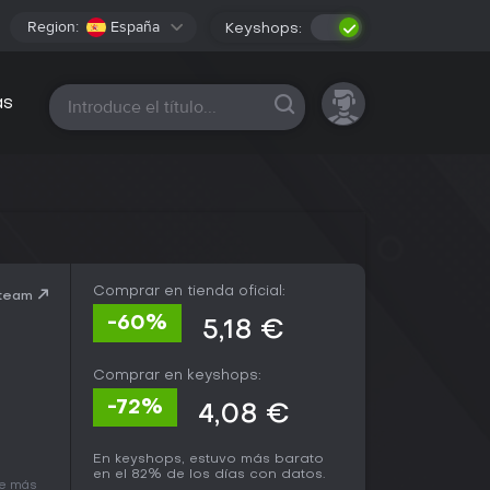
Region:
España
Keyshops:
Todas las plataformas
as
Comprar en tienda oficial:
Steam
-60%
5,18 €
Comprar en keyshops:
-72%
4,08 €
En keyshops, estuvo más barato
en el 82% de los días con datos.
ve más