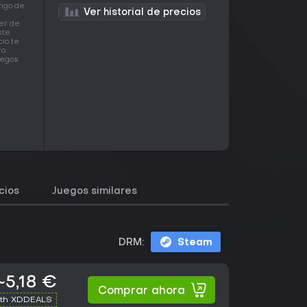
ango de
Ver historial de precios
ser de
ste
io te
ro
uegos
cios
Juegos similares
DRM:
Steam
~5,18 €
Comprar ahora
ith XDDEALS