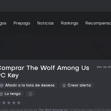
gos
Prepago
Noticias
Rankings
Recompens
Comprar The Wolf Among Us
Ver en 
PC Key
Añadir a la lista de deseos
Crear alerta
Lo tengo
★
★
★
★
★
uscas una clave barata de
The Wolf Among Us
? A fecha de 6 ago 2026 la cla