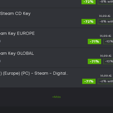
-72%
-8% wi
 Steam CD Key
14,99 €
-72%
-8% wi
team Key EUROPE
14,99 €
-71%
-10%
team Key GLOBAL
14,99 €
-71%
-10%
 (Europe) (PC) - Steam - Digital
14,99 €
-71%
-6% wi
+Más