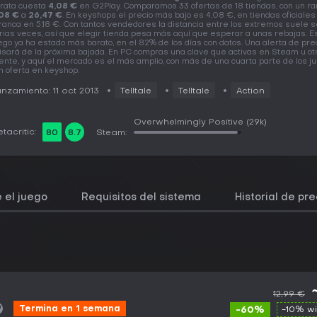
rata cuesta
4,08 €
en G2Play. Comparamos 33 ofertas de 18 tiendas, con un r
08 €
a
26,47 €
. En keyshops el precio más bajo es 4,08 €, en tiendas oficiales
ranca en 5,18 €. Con tantos vendedores la distancia entre los extremos suele 
rias veces, así que elegir tienda pesa más aquí que esperar a unas rebajas. E
ego ya ha estado más barato, en el 82% de los días con datos. Una alerta de prec
isará de la próxima bajada. En PC compras una clave que activas en Steam u ot
iente, y aquí el mercado es el más amplio, con más de una cuarta parte de los j
n oferta en keyshop.
nzamiento: 11 oct 2013
Telltale
Telltale
Action
Overwhelmingly Positive
(29k)
tacritic:
80
8.7
Steam:
 el juego
Requisitos del sistema
Historial de pre
12,99 €
Termina en 1 semana
-60%
-10% w