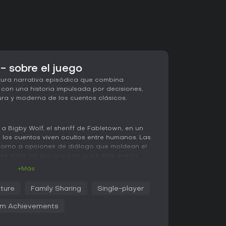
 sobre el juego
ura narrativa episódica que combina
 con una historia impulsada por decisiones,
ra y moderna de los cuentos clásicos.
 Bigby Wolf, el sheriff de Fabletown, en un
los cuentos viven ocultos entre humanos. Las
 torno a opciones de diálogo que moldean el
es entre personajes. Los quick-time events
lsaciones cronometradas en enfrentamientos o
+Más
onsiste en inspeccionar escenas del crimen y
 en puzles para avanzar en la historia. El
ture
Family Sharing
Single-player
 impacto del timing en las decisiones: dudar o
ar drásticamente los resultados.
m Achievements
suelven mediante estos quick-time events,