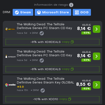
Información de riesgo:
DRM:
Steam
Microsoft Store
GOG
The Walking Dead: The Telltale
48,99 €
Definitive Series PC Steam CD Key
8,14 €
-83%
hace 5d
DRM:
copy
-8% with XD8DEALS
The Walking Dead: The Telltale
48,99 €
Definitive Series PC Steam CD Key
8,14 €
-83%
hace 5d
DRM:
copy
-8% with XD8DEALS
The Walking Dead: The Telltale
48,99 €
Definitive Series Steam Key GLOBAL
8,55 €
★
5.0
-82%
hace 15h
DRM:
copy
-10% with XDD10