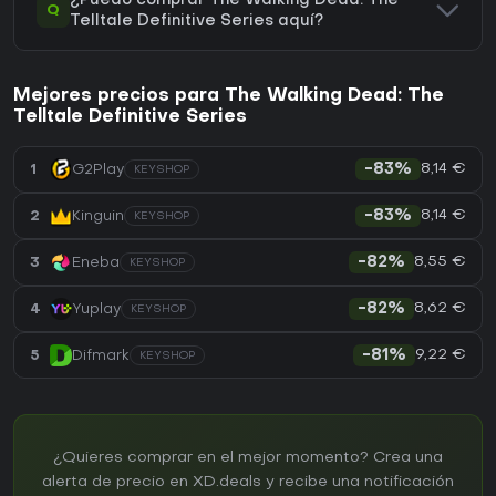
¿Puedo comprar The Walking Dead: The
Q
Telltale Definitive Series aquí?
Mejores precios para The Walking Dead: The
Telltale Definitive Series
8,14 €
1
G2Play
-83%
KEYSHOP
8,14 €
2
Kinguin
-83%
KEYSHOP
8,55 €
3
Eneba
-82%
KEYSHOP
8,62 €
4
Yuplay
-82%
KEYSHOP
9,22 €
5
Difmark
-81%
KEYSHOP
¿Quieres comprar en el mejor momento? Crea una
alerta de precio en XD.deals y recibe una notificación