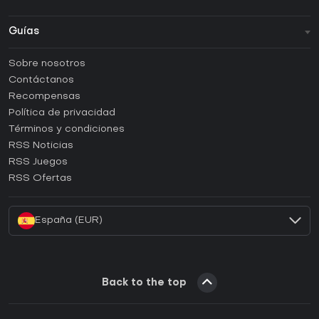
Guías
FAQ
Sobre nosotros
Guías y tutoriales
Contáctanos
¿Cómo activar una CD Key de Steam?
Recompensas
¿Cómo activar una CD Key de Epic Games?
Política de privacidad
Términos y condiciones
¿Cómo activar una CD Key de GOG?
RSS Noticias
¿Cómo activar una CD Key de Ubisoft Connect?
RSS Juegos
¿Cómo activar una CD Key de EA App?
RSS Ofertas
¿Cómo activar una CD Key de Battle.net?
España (EUR)
Back to the top