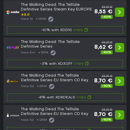
The Walking Dead: The Telltale
48,99 €
Definitive Series Steam Key EUROPE
8,55 €
★
5.0
-82%
hace 1d
DRM:
copy
-10% with XDD10
The Walking Dead: The Telltale
48,99 €
Definitive Series
8,62 €
-82%
hace 8m
DRM:
copy
-3% with XD3OFF
The Walking Dead The Telltale
48,99 €
Definitive Series EU Steam CD Key
8,70 €
-82%
hace 5d
DRM:
copy
-8% with XD8DEALS
The Walking Dead The Telltale
48,99 €
Definitive Series EU Steam CD Key
8,70 €
-82%
hace 5d
DRM: