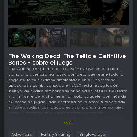
The Walking Dead: The Telltale Definitive
Series - sobre el juego
The Walking Dead: The Telltale Definitive Series destaca
como una aventura narrativa completa que reúne toda la
saga de Telltale Games ambientada en el universo del
apocalipsis zombi. Lanzada en 2020, esta recopilación
incluye las cuatro temporadas principales, el DLC 400 Days
y la miniserie de Michonne en un solo paquete, con más de
50 horas de jugabilidad centrada en la historia repartidas
en 23 episodios. Los jugadores acompañan a personajes
como Clementine en dilemas morales y retos de
supervivencia, donde las decisiones moldean la trama de
+Más
forma significativa.
Jugabilidad
Adventure
Family Sharing
Single-player