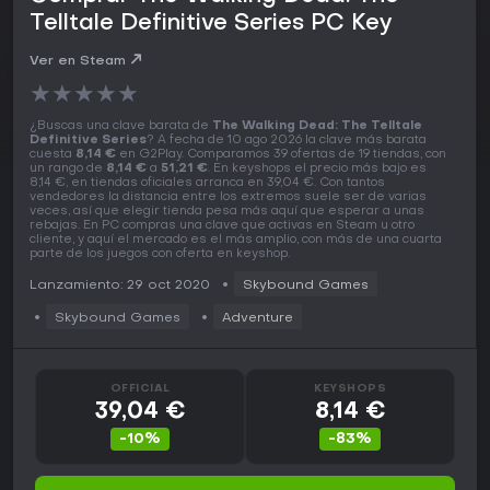
Telltale Definitive Series PC Key
Ver en Steam
★
★
★
★
★
¿Buscas una clave barata de
The Walking Dead: The Telltale
Definitive Series
? A fecha de 10 ago 2026 la clave más barata
cuesta
8,14 €
en G2Play. Comparamos 39 ofertas de 19 tiendas, con
un rango de
8,14 €
a
51,21 €
. En keyshops el precio más bajo es
8,14 €, en tiendas oficiales arranca en 39,04 €. Con tantos
vendedores la distancia entre los extremos suele ser de varias
veces, así que elegir tienda pesa más aquí que esperar a unas
rebajas. En PC compras una clave que activas en Steam u otro
cliente, y aquí el mercado es el más amplio, con más de una cuarta
parte de los juegos con oferta en keyshop.
Lanzamiento: 29 oct 2020
Skybound Games
Skybound Games
Adventure
OFFICIAL
KEYSHOPS
39,04 €
8,14 €
-10%
-83%