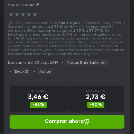
Ver en Steam
★
★
★
★
★
¿Buscas una clave barata de
The Surge 2
? A fecha de 6 ago 2026 la
clave más barata cuesta
2,73 €
en GAMIVO. Comparamos 34
ofertas de 18 tiendas, con un rango de
2,73 €
a
37,77 €
. En
keyshops el precio más bajo es 2,73 €, en tiendas oficiales arranca
en 3,46 €. Con tantos vendedores la distancia entre los extremos
suele ser de varias veces, así que elegir tienda pesa más aquí que
esperar a unas rebajas. En PC compras una clave que activas en
Steam u otro cliente, y aquí el mercado es el más amplio, con más de
una cuarta parte de los juegos con oferta en keyshop.
Lanzamiento: 23 sept 2019
Focus Entertainment
Deck13
Action
OFFICIAL
KEYSHOPS
3,46 €
2,73 €
-86%
-90%
Comprar ahora