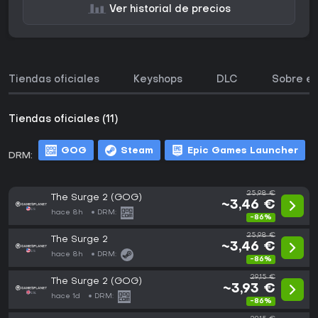
Ver historial de precios
Tiendas oficiales
Keyshops
DLC
Sobre el
Tiendas oficiales (11)
GOG
Steam
Epic Games Launcher
DRM:
m
25,98 €
The Surge 2 (GOG)
~3,46 €
hace 8h
DRM:
-86%
25,98 €
The Surge 2
~3,46 €
hace 8h
DRM:
-86%
29,15 €
The Surge 2 (GOG)
~3,93 €
hace 1d
DRM:
-86%