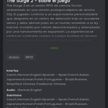
The Surge 2 - sobre el juego
The Surge 2 es un action RPG de ciencia ficción
ambientado en una versión postapocalíptica de Jericho
City. El jugador controla a un superviviente personalizable
que despierta en un centro de detención tras un accidente
aéreo y debe abrirse paso en un mundo sometido a la ley
marcial, invadido por robots descontrolados y amenazado
por una nanotormenta en expansión. La experiencia se
centra en combates cuerpo a cuerpo brutales en tercera
persona, combinados con exploración y recogida de
equipo para hacerse más fuerte.
+Más
Jugabilidad
Action
RPG
El combate exige una gestión constante de la resistencia al
atacar, bloquear o esquivar. Se pueden apuntar las
extremidades de los enemigos para seccionarlas y obtener
Interfaz:
piezas que sirven como recursos para fabricar armas y
Czech
German
English
Spanish - Spain
French
Italian
armaduras. Un sistema de parada direccional añade
Japanese
Korean
Polish
Portuguese - Brazil
Russian
precisión a la defensa, ya que hay que orientar el bloqueo
Simplified Chinese
Traditional Chinese
según la dirección del ataque para contraatacar con
eficacia. Los drones ofrecen apoyo a distancia mediante
Audio:
German
English
distintos módulos que se van adquiriendo y equipando.
Subtítulos:
Czech
German
English
Spanish - Spain
French
Italian
El juego incluye un editor de personaje que permite
Japanese
Korean
Polish
Portuguese - Brazil
Russian
modificar el aspecto, el género y el equipo inicial. La