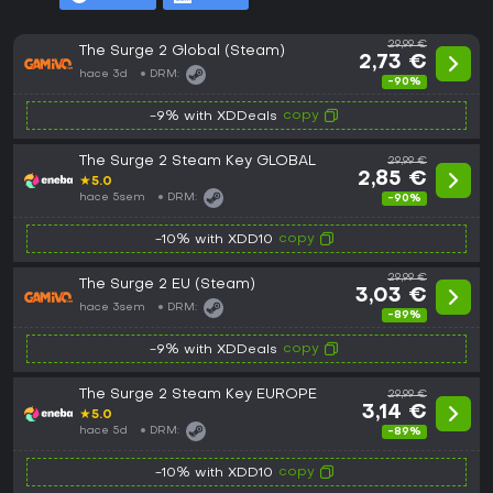
29,99 €
The Surge 2 Global (Steam)
2,73 €
hace 3d
DRM:
-90%
copy
-9% with XDDeals
The Surge 2 Steam Key GLOBAL
29,99 €
2,85 €
★
5.0
hace 5sem
DRM:
-90%
copy
-10% with XDD10
29,99 €
The Surge 2 EU (Steam)
3,03 €
hace 3sem
DRM:
-89%
copy
-9% with XDDeals
The Surge 2 Steam Key EUROPE
29,99 €
3,14 €
★
5.0
hace 5d
DRM:
-89%
copy
-10% with XDD10