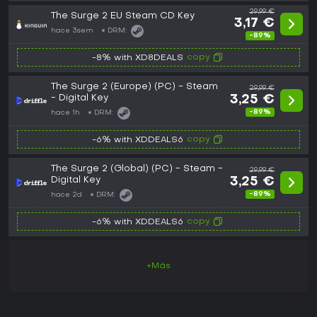
29,99 €
The Surge 2 EU Steam CD Key
3,17 €
hace 3sem
DRM:
-89%
copy
-8% with XD8DEALS
The Surge 2 (Europe) (PC) - Steam
29,99 €
- Digital Key
3,25 €
-89%
hace 1h
DRM:
copy
-6% with XDDEALS6
The Surge 2 (Global) (PC) - Steam -
29,99 €
Digital Key
3,25 €
-89%
hace 2d
DRM:
copy
-6% with XDDEALS6
+Más