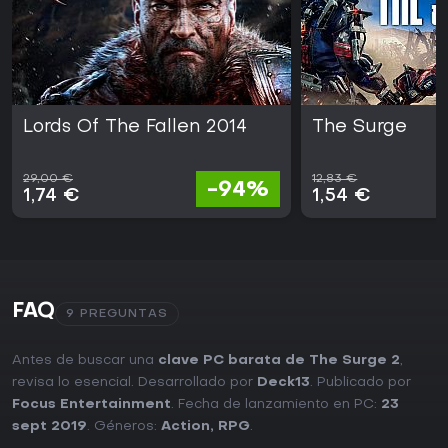
Lords Of The Fallen 2014
The Surge
29,00 €
12,83 €
-94%
1,74 €
1,54 €
FAQ
9 PREGUNTAS
Antes de buscar una
clave PC barata de The Surge 2
,
revisa lo esencial. Desarrollado por
Deck13
. Publicado por
Focus Entertainment
. Fecha de lanzamiento en PC:
23
sept 2019
. Géneros:
Action
,
RPG
.