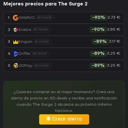
Mejores precios para The Surge 2
2,73 €
1
GAMIVO
-90%
KEYSHOP
2,85 €
2
Eneba
-90%
KEYSHOP
3,17 €
3
Kinguin
-89%
KEYSHOP
3,25 €
4
Driffle
-89%
KEYSHOP
3,25 €
5
G2Play
-89%
KEYSHOP
¿Quieres comprar en el mejor momento? Crea una
alerta de precio en XD.deals y recibe una notificación
cuando The Surge 2 alcance su próximo mínimo
histórico.
Crear alerta