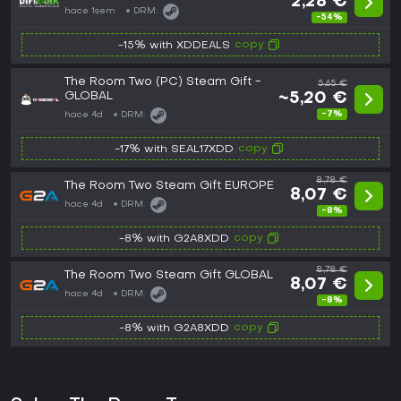
2,28 €
hace 1sem
DRM:
-54%
copy
-15% with XDDEALS
The Room Two (PC) Steam Gift -
5,65 €
GLOBAL
~5,20 €
-7%
hace 4d
DRM:
copy
-17% with SEAL17XDD
8,78 €
The Room Two Steam Gift EUROPE
8,07 €
hace 4d
DRM:
-8%
copy
-8% with G2A8XDD
8,78 €
The Room Two Steam Gift GLOBAL
8,07 €
hace 4d
DRM:
-8%
copy
-8% with G2A8XDD