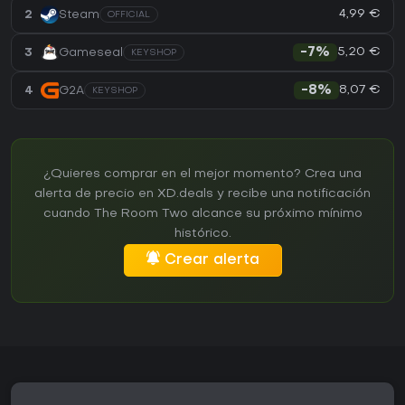
4,99 €
2
Steam
OFFICIAL
5,20 €
3
Gameseal
-7%
KEYSHOP
8,07 €
4
G2A
-8%
KEYSHOP
¿Quieres comprar en el mejor momento? Crea una
alerta de precio en XD.deals y recibe una notificación
cuando The Room Two alcance su próximo mínimo
histórico.
Crear alerta