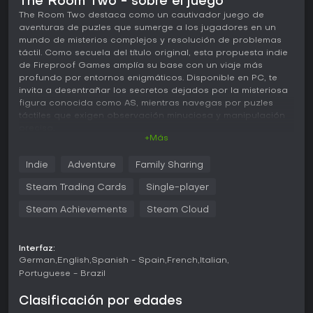
The Room Two - sobre el juego
The Room Two destaca como un cautivador juego de
aventuras de puzles que sumerge a los jugadores en un
mundo de misterios complejos y resolución de problemas
táctil. Como secuela del título original, esta propuesta indie
de Fireproof Games amplía su base con un viaje más
profundo por entornos enigmáticos. Disponible en PC, te
invita a desentrañar los secretos dejados por la misteriosa
figura conocida como AS, mientras navegas por puzles
táctiles que exigen observación minuciosa y manipulación
precisa.
+Más
Jugabilidad
Indie
Adventure
Family Sharing
En The Room Two, la experiencia gira en torno a la
exploración de entornos detallados basados en
Steam Trading Cards
Single-player
habitaciones, donde cada objeto puede esconder pistas
clave. Interactúas con los elementos rotándolos, haciendo
Steam Achievements
Steam Cloud
zoom y ajustando mecanismos, a menudo mediante una
lupa que revela aspectos ocultos o perspectivas
alternativas. Los puzles van ganando en complejidad,
Interfaz:
pidiéndote conectar partes dispares del espacio, como
German
English
Spanish - Spain
French
Italian
alinear símbolos o activar interruptores en secuencia. El
Portuguese - Brazil
juego pone énfasis en la interacción física, lo que hace que
cada solución resulte gratificante al armar el
Clasificación por edades
rompecabezas mayor.