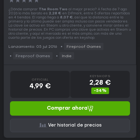
★
★
★
★
★
¿Dónde comprar
The Room Two
al mejor precio? A fecha de 7 ago
2026 lo más barato es
2,28 €
en Difmark, entre 5 ofertas repartidas
en 4 tiendas. El rango llega a
8,07 €
, así que la distancia entre la
primera y la última puede ser amplia incluso con pocos vendedores.
La clave se activa en Steam u otro cliente, y conviene mirar antes el
historial de precios. En PC compras una clave que activas en Steam u
otro cliente, y aquí el mercado es el más amplio, con más de una
cuarta parte de los juegos con oferta en keyshop.
Lanzamiento: 05 jul 2016
Fireproof Games
Fireproof Games
Indie
KEYSHOPS
OFFICIAL
2,28 €
4,99 €
-54%
Comprar ahora
Ver historial de precios