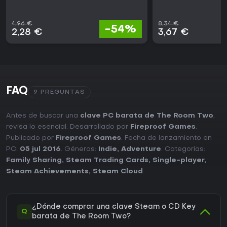
4,96 €
8,34 €
-54%
2,28 €
3,67 €
FAQ
9 PREGUNTAS
Antes de buscar una
clave PC barata de The Room Two
,
revisa lo esencial. Desarrollado por
Fireproof Games
.
Publicado por
Fireproof Games
. Fecha de lanzamiento en
PC:
05 jul 2016
. Géneros:
Indie
,
Adventure
. Categorías:
Family Sharing
,
Steam Trading Cards
,
Single-player
,
Steam Achievements
,
Steam Cloud
.
¿Dónde comprar una clave Steam o CD Key
Q
barata de The Room Two?