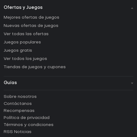
Ofertas y Juegos
Mejores ofertas de juegos
Nuevas ofertas de juegos
Ver todas las ofertas
Juegos populares
Juegos gratis
Ver todos los juegos
Tiendas de juegos y cupones
Guías
FAQ
Sobre nosotros
Guías y tutoriales
Contáctanos
¿Cómo activar una CD Key de Steam?
Recompensas
¿Cómo activar una CD Key de Epic Games?
Política de privacidad
Términos y condiciones
¿Cómo activar una CD Key de GOG?
RSS Noticias
¿Cómo activar una CD Key de Ubisoft Connect?