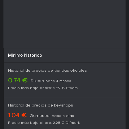
producción. Si te gustan los puzles al estilo escape room y
las interacciones táctiles, este título ofrece un valor sólido,
sobre todo para quienes buscan un rompecabezas
enfocado y narrativo sin distracciones.
Mínimo histórico
Historial de precios de tiendas oficiales
0,74 €
Steam
hace 4 meses
Precio más bajo ahora:
4,99 €
Steam
Historial de precios de keyshops
1,04 €
Gameseal
hace 6 días
Precio más bajo ahora:
2,28 €
Difmark