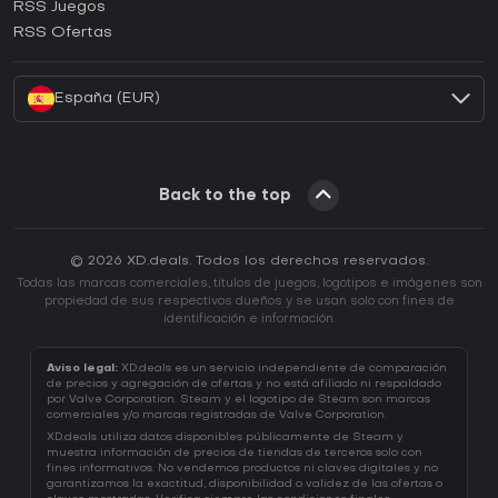
RSS Juegos
¿Cómo activar una CD Key de EA App?
RSS Ofertas
¿Cómo activar una CD Key de Battle.net?
España (EUR)
Back to the top
© 2026 XD.deals. Todos los derechos reservados.
Todas las marcas comerciales, títulos de juegos, logotipos e imágenes son
propiedad de sus respectivos dueños y se usan solo con fines de
identificación e información.
Aviso legal:
XD.deals es un servicio independiente de comparación
de precios y agregación de ofertas y no está afiliado ni respaldado
por Valve Corporation. Steam y el logotipo de Steam son marcas
comerciales y/o marcas registradas de Valve Corporation.
XD.deals utiliza datos disponibles públicamente de Steam y
muestra información de precios de tiendas de terceros solo con
fines informativos. No vendemos productos ni claves digitales y no
garantizamos la exactitud, disponibilidad o validez de las ofertas o