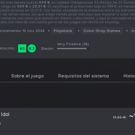
ave más barata cuesta
9,99 €
en Loaded. Comparamos 33 ofertas de 22 tiendas
 rango de
9,99 €
a
23,31 €
. En keyshops el precio más bajo es 9,99 €, en tiend
iciales arranca en 13,01 €. Con tantos vendedores la distancia entre los extrem
r de varias veces, así que elegir tienda pesa más aquí que esperar a unas reb
 compras una clave que activas en Steam u otro cliente, y aquí el mercado es 
plio, con más de una cuarta parte de los juegos con oferta en keyshop.
nzamiento: 12 nov 2024
Playstack
Color Gray Games
I
Very Positive
(3k)
tacritic:
85
8.3
Steam:
Sobre el juego
Requisitos del sistema
Histo
Idol
~
17,35 €