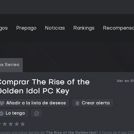
gos
Prepago
Noticias
Rankings
Recompens
x Series
omprar The Rise of the
Ver en 
olden Idol PC Key
Añadir a la lista de deseos
Crear alerta
Lo tengo
★
★
★
★
★
uscas una clave barata de
The Rise of the Golden Idol
? A fecha de 9 ago 202