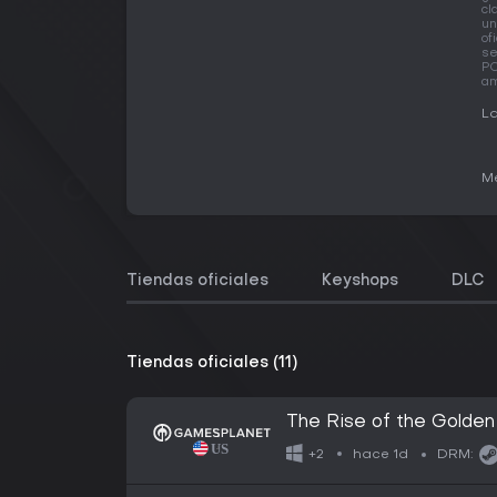
cl
un
of
se
PC
am
La
Me
Tiendas oficiales
Keyshops
DLC
Tiendas oficiales (11)
The Rise of the Golden 
hace 1d
+2
DRM: