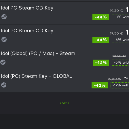
n Idol PC Steam CD Key
19,50 €
-44%
-8% wi
n Idol PC Steam CD Key
19,50 €
-44%
-8% wi
Idol (Global) (PC / Mac) - Steam -
19,50 €
-42%
-6% wi
 Idol (PC) Steam Key - GLOBAL
~
19,50 €
-42%
-17% wit
+Más