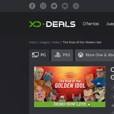
Ofertas
Jue
Inicio
Juegos
Indie
The Rise of the Golden Idol
PC
PS5
Xbox One & Xbo
C
G
¿B