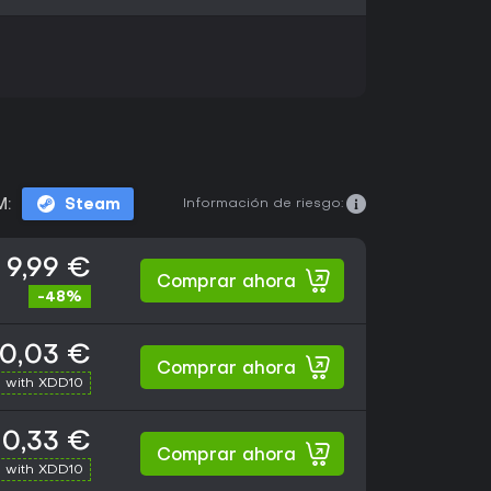
Información de riesgo:
M:
Steam
9,99 €
Comprar ahora
-48%
10,03 €
Comprar ahora
 with XDD10
10,33 €
Comprar ahora
 with XDD10