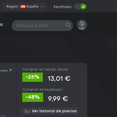
Region:
España
Keyshops:
Todas las plataformas
as
Comprar en tienda oficial:
Steam
-25%
13,01 €
Comprar en keyshops:
-48%
9,99 €
Ver historial de precios
6 la