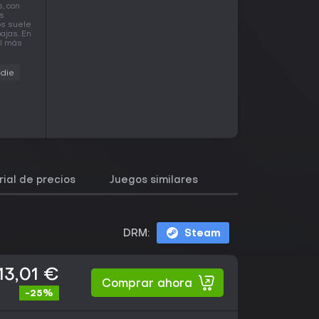
, con
as
os suele
ajas. En
el más
ndie
rial de precios
Juegos similares
DRM:
Steam
13,01 €
Comprar ahora
-25%