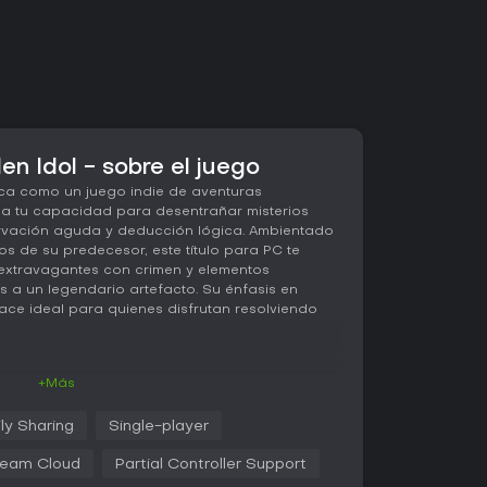
en Idol - sobre el juego
a como un juego indie de aventuras
a tu capacidad para desentrañar misterios
rvación aguda y deducción lógica. Ambientado
s de su predecesor, este título para PC te
extravagantes con crimen y elementos
s a un legendario artefacto. Su énfasis en
ace ideal para quienes disfrutan resolviendo
+Más
a jugabilidad gira en torno a explorar escenas
ar pistas y reconstruir lo sucedido. Haces clic
ly Sharing
Single-player
o para obtener términos clave como nombres,
usas para completar huecos narrativos y armar
eam Cloud
Partial Controller Support
stema prioriza el razonamiento deductivo,