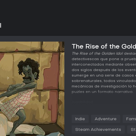
l
The Rise of the Gold
The Rise of the Golden Idol
destac
detectivescas que pone a prueb
interconectados mediante obse
dos siglos después de los evento
sumerge en una serie de casos 
sobrenaturales, todos vinculado
mecánicas de investigación lo h
puzles en un formato narrativo.
Jugabilidad
En
The Rise of the Golden Idol
, l
del crimen estáticas para recopil
Indie
Adventure
Fami
en elementos de cada escenari
objetos y acciones, que luego 
Steam Achievements
St
la secuencia de eventos. Este si