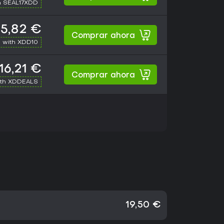
h SEAL17XDD
15,82 €
Comprar ahora
 with XDD10
16,21 €
Comprar ahora
ith XDDEALS
19,50 €