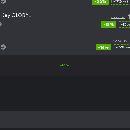
-20%
-17% wit
m Key GLOBAL
19,50 €
-18%
-10%
19,50 €
-16%
-15% w
+Más