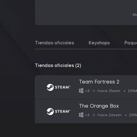
Me
Tiendas oficiales
Keyshops
Paqu
Tiendas oficiales (2)
Team Fortress 2
hace 21sem
+3
DRM
The Orange Box
hace 26sem
+3
DRM