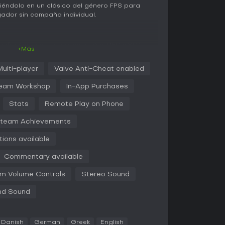
tiéndolo en un clásico del género FPS para
gador sin campaña individual.
 enfrentan a dos equipos rivales, RED y BLU,
+Más
re nueve clases únicas, cada una con armas,
 Los Scouts flanquean rápido al enemigo, los
Multi-player
Valve Anti-Cheat enabled
hetes y los Medics mantienen vivo al equipo
bate giran en torno al posicionamiento, la
eam Workshop
In-App Purchases
clases, como un Heavy con su Medic para un
personalizan sus loadouts con cientos de
Stats
Remote Play on Phone
da o mediante crafting, adaptándolos a su
ste en cumplir objetivos mientras contrarrestas al
team Achievements
 volver al combate al instante.
ions available
ve, aunque algunos lo ven resbaladizo, lo que
 actualizaciones han añadido equipo nuevo y
Commentary available
r las mecánicas frescas. Contribuciones de la
 de 2026, han pulido aspectos como el
m Volume Controls
Stereo Sound
ptimizaciones de rendimiento, garantizando un
are moderno.
nd Sound
modos de juego basados en objetivos que
Danish
German
Greek
English