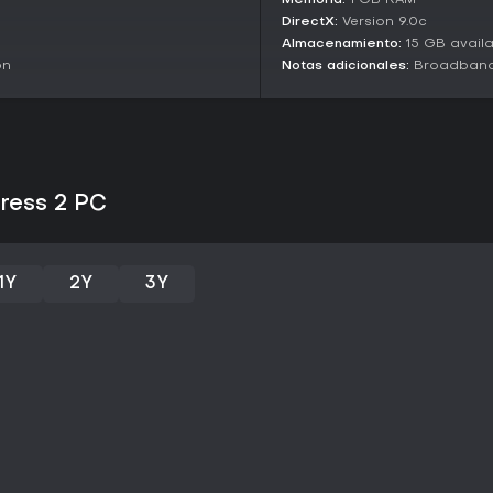
Memoria:
1 GB RAM
sólidas.
DirectX:
Version 9.0c
Almacenamiento:
15 GB avail
¿Merece la pena?
on
Notas adicionales:
Broadband 
Con actualizaciones constantes,
incorporó fixes sugeridos por l
respaldado. Las reseñas de usua
rejugabilidad y humor, con punt
únicas de clases y partidas adic
de entrada, y los modos de entre
tress 2 PC
Si te gustan los FPS orientados
molestan bots ocasionales en pa
contenido impulsado por la com
modos de cuatro equipos lo mant
1Y
2Y
3Y
para nuevos jugadores en 2026.