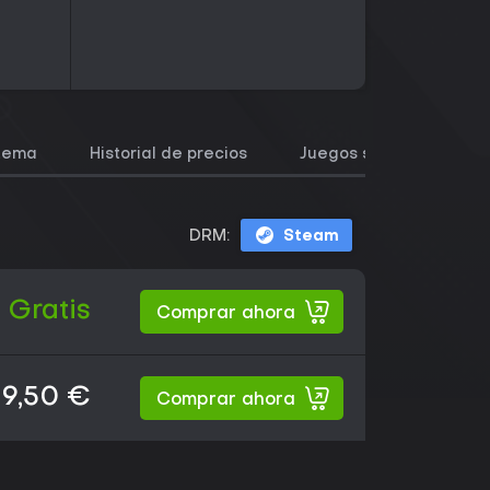
stema
Historial de precios
Juegos similares
DRM:
Steam
Gratis
Comprar ahora
19,50 €
Comprar ahora