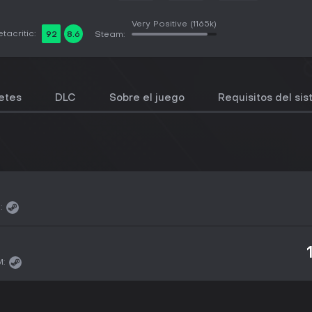
Very Positive
(1165k)
tacritic:
92
8.6
Steam:
etes
DLC
Sobre el juego
Requisitos del si
:
: