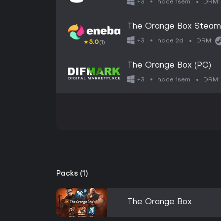
hace 1sem
+3
DRM:
The Orange Box Stea
hace 2d
+3
DRM:
★
5.0
(1)
The Orange Box (PC)
hace 1sem
+3
DRM:
Packs (1)
The Orange Box