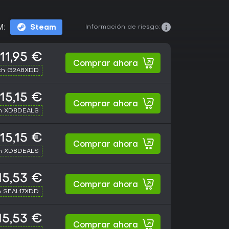
Información de riesgo:
M:
Steam
11,95 €
Comprar ahora
th G2A8XDD
15,15 €
Comprar ahora
th XD8DEALS
15,15 €
Comprar ahora
th XD8DEALS
15,53 €
Comprar ahora
h SEAL17XDD
15,53 €
Comprar ahora