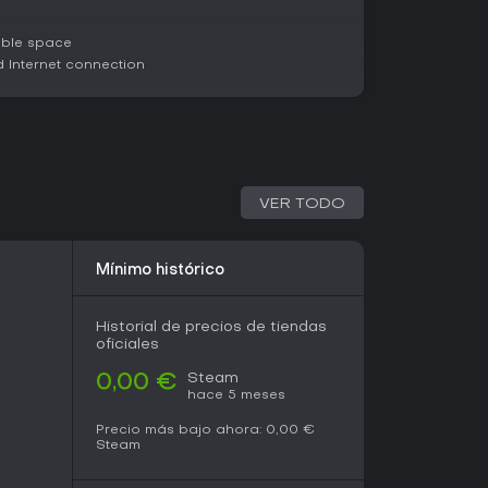
able space
Internet connection
 incluido el primer parche de 2026 que
a comunidad, Team Fortress 2 sigue activo y
rios en sitios como Metacritic alaban su
uaciones cercanas a 9/10 por las dinámicas
tivas. Su modelo free-to-play elimina barreras
namiento facilitan el aprendizaje a novatos.
VER TODO
 a equipo con elementos estratégicos y no te
rtidas casuales, es una opción sólida. El
unidad y expansiones recientes como los
ienen vibrante para veteranos y atractivo
Mínimo histórico
Historial de precios de tiendas
oficiales
Steam
0,00 €
hace 5 meses
Precio más bajo ahora:
0,00 €
Steam