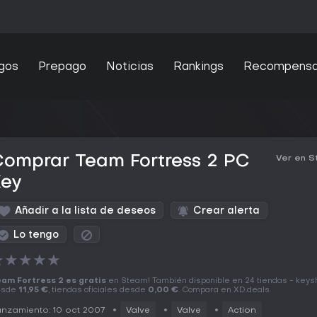
gos
Prepago
Noticias
Rankings
Recompens
Comprar Team Fortress 2 PC
Ver en 
Key
Añadir a la lista de deseos
Crear alerta
Lo tengo
★
★
★
★
★
am Fortress 2 es gratis
en Steam! También disponible en 24 tiendas - keys
esde
11,95 €
, tiendas oficiales desde
0,00 €
. Compara en XD.deals.
nzamiento: 10 oct 2007
Valve
Valve
Action