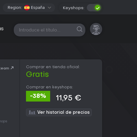
Region:
España
Keyshops:
Todas las plataformas
as
Comprar en tienda oficial:
Steam
Gratis
Comprar en keyshops:
-38%
11,95 €
Ver historial de precios
hops