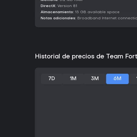
Memoria:
512 MB RAM
DirectX:
Version 8.1
Almacenamiento:
15 GB available space
Notas adicionales:
Broadband Internet connecti
Historial de precios de Team For
7D
1M
3M
6M