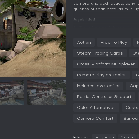
con profundidad táctica, convir
quienes buscan batallas multiju
Jugabilidad
En Team Fortress 2, las partidas
donde los jugadores eligen ent
habilidades y roles específicos.
Action
Free To Play
Soldiers controlan zonas con co
con curas. Las mecánicas de com
Steam Trading Cards
St
puntería y las sinergias entre 
fuego sostenido. Los jugadores 
Cross-Platform Multiplayer
armas e ítems ganados en parti
estilo. El núcleo del juego consi
Remote Play on Tablet
S
rival, con respawns que permiten
Includes level editor
Capt
El movimiento es ágil y responsi
potencia el caos divertido. Las
Partial Controller Support
ajustes de balance para mantene
comunidad, como las del parche
Color Alternatives
Custo
comportamiento de los bots y o
funcionamiento fluido en hardw
Camera Comfort
Surrou
Modos de juego
Team Fortress 2 ofrece varios 
Interfaz:
Bulgarian
Czech