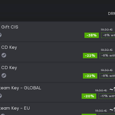
DR
Gift CIS
19,50 €
-38%
-8% wi
 CD Key
19,50 €
:
-22%
-8% wi
 CD Key
19,50 €
:
-22%
-8% wi
Steam Key - GLOBAL
~
19,50 €
-20%
-17% wit
team Key - EU
~
19,50 €