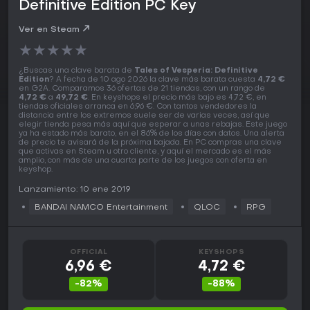
Definitive Edition PC Key
Ver en Steam
★
★
★
★
★
¿Buscas una clave barata de
Tales of Vesperia: Definitive
Edition
? A fecha de 10 ago 2026 la clave más barata cuesta
4,72 €
en G2A. Comparamos 36 ofertas de 21 tiendas, con un rango de
4,72 €
a
49,72 €
. En keyshops el precio más bajo es 4,72 €, en
tiendas oficiales arranca en 6,96 €. Con tantos vendedores la
distancia entre los extremos suele ser de varias veces, así que
elegir tienda pesa más aquí que esperar a unas rebajas. Este juego
ya ha estado más barato, en el 86% de los días con datos. Una alerta
de precio te avisará de la próxima bajada. En PC compras una clave
que activas en Steam u otro cliente, y aquí el mercado es el más
amplio, con más de una cuarta parte de los juegos con oferta en
keyshop.
Lanzamiento: 10 ene 2019
BANDAI NAMCO Entertainment
QLOC
RPG
OFFICIAL
KEYSHOPS
6,96 €
4,72 €
-82%
-88%