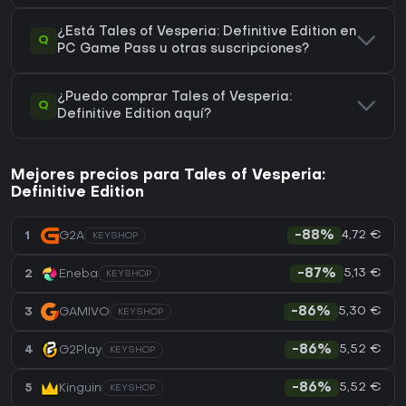
¿Está Tales of Vesperia: Definitive Edition en
Q
PC Game Pass u otras suscripciones?
¿Puedo comprar Tales of Vesperia:
Q
Definitive Edition aquí?
Mejores precios para Tales of Vesperia:
Definitive Edition
4,72 €
1
G2A
-88%
KEYSHOP
5,13 €
2
Eneba
-87%
KEYSHOP
5,30 €
3
GAMIVO
-86%
KEYSHOP
5,52 €
4
G2Play
-86%
KEYSHOP
5,52 €
5
Kinguin
-86%
KEYSHOP