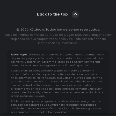
Back to the top
© 2026 XD.deals. Todos los derechos reservados.
Todas las marcas comerciales, títulos de juegos, logotipos e imágenes son
propiedad de sus respectivos dueños y se usan solo con fines de
identificación e información.
Aviso legal:
XD.deals es un servicio independiente de comparación
de precios y agregación de ofertas y no está afiliado ni respaldado
por Valve Corporation. Steam y el logotipo de Steam son marcas
comerciales y/o marcas registradas de Valve Corporation.
XD.deals utiliza datos disponibles públicamente de Steam y
muestra información de precios de tiendas de terceros solo con
fines informativos. No vendemos productos ni claves digitales y no
garantizamos la exactitud, disponibilidad o validez de las ofertas o
claves mostradas. Verifica siempre las condiciones finales
directamente en el sitio de la tienda antes de comprar. Cualquier
compra de claves digitales en tiendas de terceros se realiza bajo el
propio riesgo del usuario.
XD.deals participa en programas de afiliación y puede ganar una
comisión por compras que cumplan los requisitos realizadas a
través de nuestros enlaces. Como asociado de Amazon, ganamos
por compras que cumplan los requisitos.