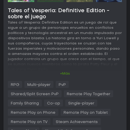
Tales of Vesperia: Definitive Edition -
sobre el juego
Tales of Vesperia: Definitive Edition es un juego de rol que
sigue a un grupo de personajes envueltos en conflictos
políticos y tecnología ancestral en un mundo impulsado por
dispositivos blastia. La historia gira en torno a Yuri Lowell y
sus compañeros, cuyas trayectorias se cruzan con las
fuerzas imperiales y motivaciones personales, dando paso
a amenazas mayores contra el orden establecido. El
jugador controla un grupo que crece con el tiempo, al que
se suman nuevos miembros como la pirata Patty Fleur y el
caballero Flynn Scifo.
+Más
Jugabilidad
RPG
Multi-player
PvP
El sistema de combate se desarrolla en tiempo real, donde
se combinan ataques básicos con artes, los movimientos
Shared/Split Screen PvP
Remote Play Together
especiales propios de cada personaje. El posicionamiento,
el tiempo de ejecución y la gestión de los puntos TP, que
Family Sharing
Co-op
Single-player
limitan el uso de artes, resultan clave. Entre las técnicas
Remote Play on Phone
Remote Play on Tablet
avanzadas destacan los estados Over Limit, que permiten
realizar combos más largos y acceder a los Mystic Artes
Remote Play on TV
Steam Achievements
más poderosos. Los Fatal Strikes ofrecen la posibilidad de
eliminar enemigos débiles con rapidez o infligir un daño