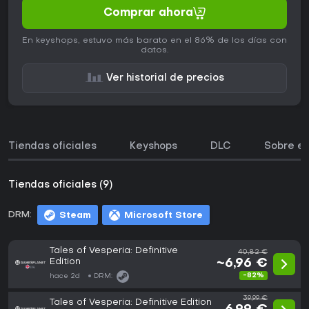
Comprar ahora
En keyshops, estuvo más barato en el 86% de los días con
datos.
Ver historial de precios
Tiendas oficiales
Keyshops
DLC
Sobre el
Tiendas oficiales (9)
DRM:
Steam
Microsoft Store
Tales of Vesperia: Definitive
40,82 €
Edition
~6,96 €
-82%
hace 2d
DRM:
39,99 €
Tales of Vesperia: Definitive Edition