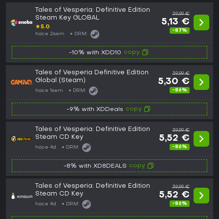
Tales of Vesperia: Definitive Edition
39,99 €
Steam Key GLOBAL
5,13 €
★
5.0
-87%
hace 2sem
DRM:
copy
-10% with XDD10
Tales of Vesperia Definitive Edition
39,99 €
Global (Steam)
5,30 €
-86%
hace 1sem
DRM:
copy
-9% with XDDeals
Tales of Vesperia: Definitive Edition
39,99 €
Steam CD Key
5,52 €
-86%
hace 4d
DRM:
copy
-8% with XD8DEALS
Tales of Vesperia: Definitive Edition
39,99 €
Steam CD Key
5,52 €
-86%
hace 4d
DRM: