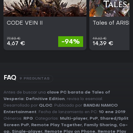
CODE VEIN II
Tales of ARISE
77,83 €
49,62 €
-94%
4,67 €
14,39 €
FAQ
9 PREGUNTAS
Antes de buscar una
clave PC barata de Tales of
Vesperia: Definitive Edition
, revisa lo esencial.
Desarrollado por
QLOC
. Publicado por
BANDAI NAMCO
Entertainment
. Fecha de lanzamiento en PC:
10 ene 2019
.
Géneros:
RPG
. Categorías:
Multi-player
,
PvP
,
Shared/Split
Screen PvP
,
Remote Play Together
,
Family Sharing
,
Co-
op
,
Single-player
,
Remote Play on Phone
,
Remote Play