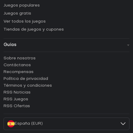
Juegos populares
Juegos gratis
Ver todos los juegos
Tiendas de juegos y cupones
Guías
FAQ
Sobre nosotros
Guías y tutoriales
Contáctanos
¿Cómo activar una CD Key de Steam?
Recompensas
¿Cómo activar una CD Key de Epic Games?
Política de privacidad
Términos y condiciones
¿Cómo activar una CD Key de GOG?
RSS Noticias
¿Cómo activar una CD Key de Ubisoft Connect?
RSS Juegos
¿Cómo activar una CD Key de EA App?
RSS Ofertas
¿Cómo activar una CD Key de Battle.net?
España (EUR)