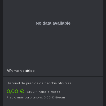
¿Merece la pena?
Supermarket Together ha recibido una gran acogida por su
jugabilidad co-op adictiva, con muchos jugadores
elogiando el caos divertido de dirigir una tienda con
amigos. Las reseñas destacan su personalización y énfasis
en el equipo, convirtiéndolo en una opción sólida para
partidas casuales.
Actualmente free-to-play con actualizaciones activas que
añaden contenido como nuevos departamentos, sigue en
desarrollo y evolución. Si te gustan los simuladores ligeros
que combinan estrategia e interacción social, vale la pena
probarlo, especialmente en grupo. Los jugadores en
solitario también lo encontrarán satisfactorio gracias a las
IA y la dificultad ajustable, aunque su verdadero encanto
Mínimo histórico
radica en la coordinación multijugador.
Historial de precios de tiendas oficiales
0,00 €
Steam
hace 5 meses
Precio más bajo ahora:
0,00 €
Steam