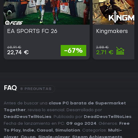
EA SPORTS FC 26
Kingmakers
68,91 €
2,88 €
-67%
22,74 €
2,71 €
FAQ
8 PREGUNTAS
Antes de buscar una
clave PC barata de Supermarket
Together
, revisa lo esencial. Desarrollado por
DeadDevsTellNoLies
. Publicado por
DeadDevsTellNoLies
.
Fecha de lanzamiento en PC:
09 ago 2024
. Géneros:
Free
To Play
,
Indie
,
Casual
,
Simulation
. Categorías:
Multi-
player
,
Co-op
,
Single-player
,
Steam Achievements
,