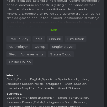
hasta 16 amigos. Este título indie casual fusiona estrategia y
caos al centrarse en construir y dirigir una tienda exitosa
mientras afrontas los retos cotidianos del comercio
minorista. Disponible en PC, atrae a quienes disfrutan de los
sims de gestión con un toque social, destacando el trabajo
en equipo para reponer estanterías, atender clientes y
expandir operaciones.
+Más
Jugabilidad
Free To Play
Indie
Casual
Simulation
En Supermarket Together, el núcleo del juego gira en torno
a la gestión de inventario, satisfacción del cliente y
Multi-player
Co-op
Single-player
crecimiento de la tienda. Comienzas reponiendo más de
300 productos distintos en categorías como básicos,
Steam Achievements
Steam Cloud
farmacia, frutas y verduras, electrónica, puericultura y
Online Co-op
jardinería. A medida que tu supermercado prospera,
desbloqueas franquicias y ventajas mediante un tablero de
habilidades, gastando Franchise Points para mejorar el
rendimiento de los empleados o añadir nuevos beneficios.
Interfaz:
Czech
German
English
Spanish - Spain
French
Italian
La expansión es fundamental: puedes adquirir más espacio
Japanese
Korean
Polish
Portuguese - Brazil
Russian
comercial, almacén o instalaciones para exhibir hasta
Ukrainian
Simplified Chinese
Traditional Chinese
49.000 productos en estanterías totalmente mejoradas. La
Subtítulos:
contratación cobra gran importancia, con 18 empleados
Czech
German
English
Spanish - Spain
French
Italian
disponibles en siete roles: cajero, repositor, almacén,
Japanese
Korean
Polish
Portuguese - Brazil
Russian
seguridad, técnico, empaquetado y fabricación. Estos