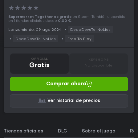
★
★
★
★
★
Supermarket Together es gratis
en Steam! También disponible
en 1 tiendas oficiales desde
0,00 €
.
Lanzamiento: 09 ago 2024
DeadDevsTellNoLies
DeadDevsTellNoLies
Free To Play
OFFICIAL
KEYSHOPS
Gratis
No disponible
Comprar ahora
Ver historial de precios
Tiendas oficiales
DLC
Sobre el juego
Req