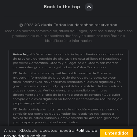
Back to the top
© 2026 XD.deals. Todos los derechos reservados.
Todas las marcas comerciales, títulos de juegos, logotipos e imágenes son
propiedad de sus respectivos dueños y se usan solo con fines de
identificación e información.
Aviso legal:
XD.deals es un servicio independiente de comparación
de precios y agregación de ofertas y no está afiliado ni respaldado
por Valve Corporation. Steam y el logotipo de Steam son marcas
comerciales y/o marcas registradas de Valve Corporation.
XD.deals utiliza datos disponibles públicamente de Steam y
muestra información de precios de tiendas de terceros solo con
fines informativos. No vendemos productos ni claves digitales y no
garantizamos la exactitud, disponibilidad o validez de las ofertas o
claves mostradas. Verifica siempre las condiciones finales
directamente en el sitio de la tienda antes de comprar. Cualquier
compra de claves digitales en tiendas de terceros se realiza bajo el
propio riesgo del usuario.
XD.deals participa en programas de afiliación y puede ganar una
comisión por compras que cumplan los requisitos realizadas a
través de nuestros enlaces. Como asociado de Amazon, ganamos
por compras que cumplan los requisitos.
Al usar XD.deals, aceptas nuestra
Política de
Entendido!
privacidad y cookies
.