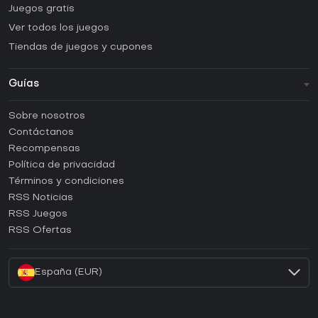
Juegos gratis
Ver todos los juegos
Tiendas de juegos y cupones
Guías
FAQ
Sobre nosotros
Guías y tutoriales
Contáctanos
¿Cómo activar una CD Key de Steam?
Recompensas
¿Cómo activar una CD Key de Epic Games?
Política de privacidad
Términos y condiciones
¿Cómo activar una CD Key de GOG?
RSS Noticias
¿Cómo activar una CD Key de Ubisoft Connect?
RSS Juegos
¿Cómo activar una CD Key de EA App?
RSS Ofertas
¿Cómo activar una CD Key de Battle.net?
España (EUR)