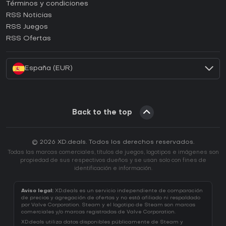
Términos y condiciones
¿Cómo activar una CD Key de GOG?
RSS Noticias
¿Cómo activar una CD Key de Ubisoft Connect?
RSS Juegos
¿Cómo activar una CD Key de EA App?
RSS Ofertas
¿Cómo activar una CD Key de Battle.net?
España (EUR)
Back to the top
© 2026 XD.deals. Todos los derechos reservados.
Todas las marcas comerciales, títulos de juegos, logotipos e imágenes son
propiedad de sus respectivos dueños y se usan solo con fines de
identificación e información.
Aviso legal:
XD.deals es un servicio independiente de comparación
de precios y agregación de ofertas y no está afiliado ni respaldado
por Valve Corporation. Steam y el logotipo de Steam son marcas
comerciales y/o marcas registradas de Valve Corporation.
XD.deals utiliza datos disponibles públicamente de Steam y