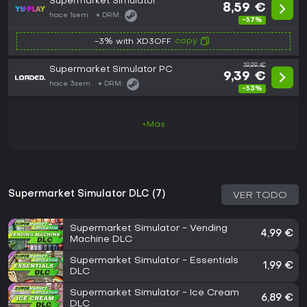
Supermarket Simulator
8,59 €
hace 1sem
DRM:
-57%
copy
-3% with XD3OFF
19,99 €
Supermarket Simulator PC
9,39 €
hace 3sem
DRM:
-53%
+Más
Supermarket Simulator DLC (7)
VER TODO
Supermarket Simulator - Vending
4,99 €
Machine DLC
Supermarket Simulator - Essentials
1,99 €
DLC
Supermarket Simulator - Ice Cream
6,89 €
DLC