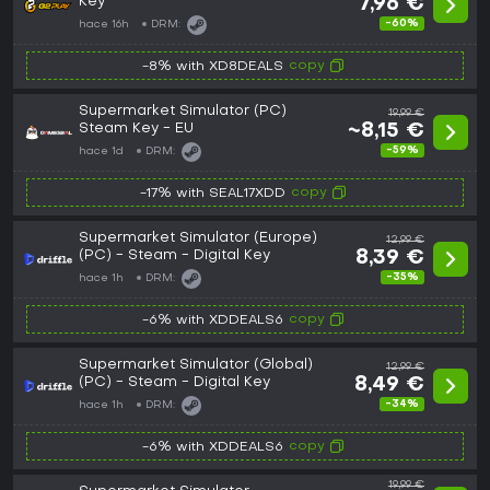
Key
7,96 €
-60%
hace 16h
DRM:
copy
-8% with XD8DEALS
Supermarket Simulator (PC)
19,99 €
Steam Key - EU
~8,15 €
-59%
hace 1d
DRM:
copy
-17% with SEAL17XDD
Supermarket Simulator (Europe)
12,99 €
(PC) - Steam - Digital Key
8,39 €
-35%
hace 1h
DRM:
copy
-6% with XDDEALS6
Supermarket Simulator (Global)
12,99 €
(PC) - Steam - Digital Key
8,49 €
-34%
hace 1h
DRM:
copy
-6% with XDDEALS6
19,99 €