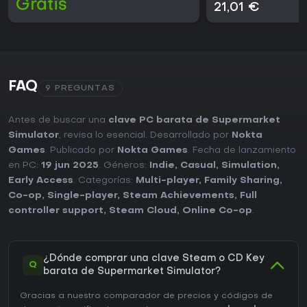
Gratis
21,01 €
FAQ
9 PREGUNTAS
Antes de buscar una
clave PC barata de Supermarket
Simulator
, revisa lo esencial. Desarrollado por
Nokta
Games
. Publicado por
Nokta Games
. Fecha de lanzamiento
en PC:
19 jun 2025
. Géneros:
Indie
,
Casual
,
Simulation
,
Early Access
. Categorías:
Multi-player
,
Family Sharing
,
Co-op
,
Single-player
,
Steam Achievements
,
Full
controller support
,
Steam Cloud
,
Online Co-op
.
¿Dónde comprar una clave Steam o CD Key
Q
barata de Supermarket Simulator?
Gracias a nuestro comparador de precios y códigos de