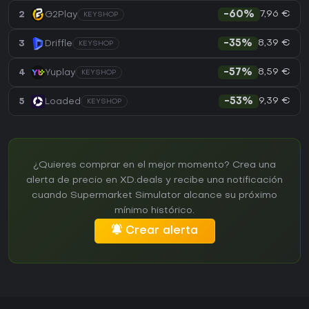
7,96 €
2
G2Play
-60%
KEYSHOP
8,39 €
3
Driffle
-35%
KEYSHOP
8,59 €
4
Yuplay
-57%
KEYSHOP
9,39 €
5
Loaded
-53%
KEYSHOP
¿Quieres comprar en el mejor momento? Crea una
alerta de precio en XD.deals y recibe una notificación
cuando Supermarket Simulator alcance su próximo
mínimo histórico.
Crear alerta