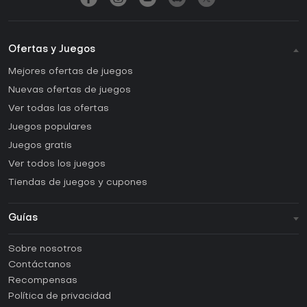
Ofertas y Juegos
Mejores ofertas de juegos
Nuevas ofertas de juegos
Ver todas las ofertas
Juegos populares
Juegos gratis
Ver todos los juegos
Tiendas de juegos y cupones
Guías
FAQ
Sobre nosotros
Guías y tutoriales
Contáctanos
¿Cómo activar una CD Key de Steam?
Recompensas
¿Cómo activar una CD Key de Epic Games?
Política de privacidad