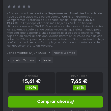
★
★
★
★
★
¿Buscas una clave barata de
Supermarket Simulator
? A fecha de
9 ago 2026 la clave más barata cuesta
7,65 €
en Gameseal.
Comparamos 14 ofertas de 11 tiendas, con un rango de
7,65 €
a
19,99 €
. En keyshops el precio más bajo es 7,65 €, en tiendas
oficiales arranca en 15,61 €. Con tantos vendedores la distancia entre
los extremos suele ser de varias veces, así que elegir tienda pesa
más aquí que esperar a unas rebajas. El precio está entre los más
bajos de su historial, solo estuvo más barato en el 7% de los días con
datos. En PC compras una clave que activas en Steam u otro cliente, y
aquí el mercado es el más amplio, con más de una cuarta parte de
los juegos con oferta en keyshop.
Lanzamiento: 19 jun 2025
Nokta Games
Nokta Games
Indie
OFFICIAL
KEYSHOPS
15,61 €
7,65 €
-10%
-61%
Comprar ahora