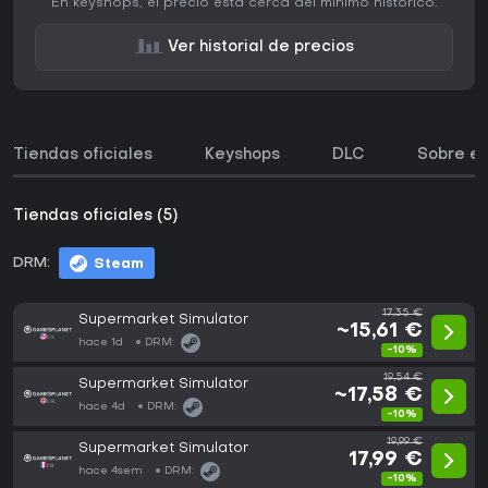
En keyshops, el precio está cerca del mínimo histórico.
Ver historial de precios
Tiendas oficiales
Keyshops
DLC
Sobre el
Tiendas oficiales (5)
DRM:
Steam
17,35 €
Supermarket Simulator
~15,61 €
hace 1d
DRM:
-10%
19,54 €
Supermarket Simulator
~17,58 €
hace 4d
DRM:
-10%
19,99 €
Supermarket Simulator
17,99 €
hace 4sem
DRM:
-10%