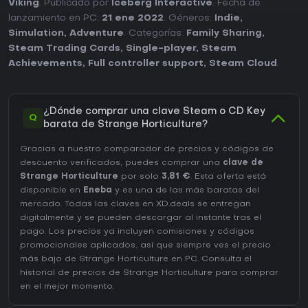
Viking
. Publicado por
Iceberg Interactive
. Fecha de
lanzamiento en PC:
21 ene 2022
. Géneros:
Indie
,
Simulation
,
Adventure
. Categorías:
Family Sharing
,
Steam Trading Cards
,
Single-player
,
Steam
Achievements
,
Full controller support
,
Steam Cloud
.
¿Dónde comprar una clave Steam o CD Key
Q
barata de Strange Horticulture?
Gracias a nuestro comparador de precios y códigos de
descuento verificados, puedes comprar una
clave de
Strange Horticulture
por solo
3,81 €
. Esta oferta está
disponible en
Eneba
y es una de las más baratas del
mercado. Todas las claves en XD.deals se entregan
digitalmente y se pueden descargar al instante tras el
pago. Los precios ya incluyen comisiones y códigos
promocionales aplicados, así que siempre ves el precio
más bajo de Strange Horticulture en
PC
. Consulta el
historial de precios de Strange Horticulture
para comprar
en el mejor momento.