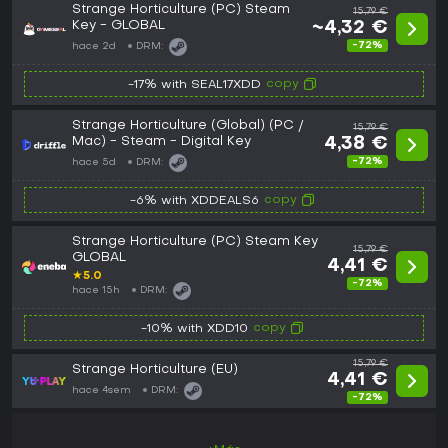
Strange Horticulture (PC) Steam
15,79 €
Key - GLOBAL
~4,32 €
-72%
hace 2d
DRM:
copy
-17% with SEAL17XDD
Strange Horticulture (Global) (PC /
15,79 €
Mac) - Steam - Digital Key
4,38 €
-72%
hace 5d
DRM:
copy
-6% with XDDEALS6
Strange Horticulture (PC) Steam Key
15,79 €
GLOBAL
4,41 €
★
5.0
-72%
hace 15h
DRM:
copy
-10% with XDD10
15,79 €
Strange Horticulture (EU)
4,41 €
hace 4sem
DRM:
-72%