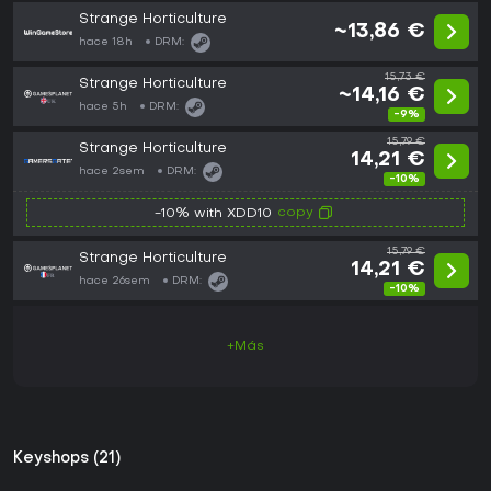
Strange Horticulture
~13,86 €
hace 18h
DRM:
15,73 €
Strange Horticulture
~14,16 €
hace 5h
DRM:
-9%
15,79 €
Strange Horticulture
14,21 €
hace 2sem
DRM:
-10%
copy
-10% with XDD10
15,79 €
Strange Horticulture
14,21 €
hace 26sem
DRM:
-10%
+Más
Keyshops (21)