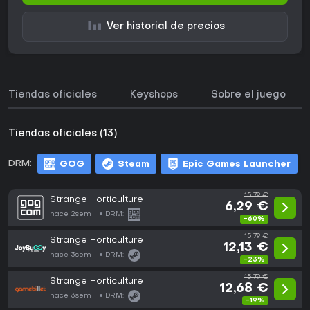
Ver historial de precios
Tiendas oficiales
Keyshops
Sobre el juego
Tiendas oficiales (13)
DRM:
GOG
Steam
Epic Games Launcher
15,79 €
Strange Horticulture
6,29 €
hace 2sem
DRM:
-60%
15,79 €
Strange Horticulture
12,13 €
hace 3sem
DRM:
-23%
15,79 €
Strange Horticulture
12,68 €
hace 3sem
DRM:
-19%