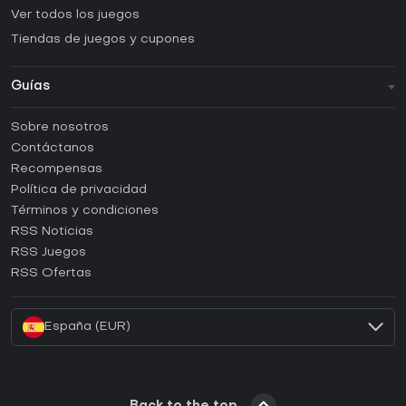
Ver todos los juegos
Tiendas de juegos y cupones
Guías
FAQ
Sobre nosotros
Guías y tutoriales
Contáctanos
¿Cómo activar una CD Key de Steam?
Recompensas
¿Cómo activar una CD Key de Epic Games?
Política de privacidad
Términos y condiciones
¿Cómo activar una CD Key de GOG?
RSS Noticias
¿Cómo activar una CD Key de Ubisoft Connect?
RSS Juegos
¿Cómo activar una CD Key de EA App?
RSS Ofertas
¿Cómo activar una CD Key de Battle.net?
España (EUR)