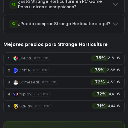
¿Está Strange Horticulture en PC Game
Q
Pass u otras suscripciones?
Q
¿Puedo comprar Strange Horticulture aquí?
Mejores precios para Strange Horticulture
3,81 €
1
Eneba
-75%
KEYSHOP
3,88 €
2
Driffle
-75%
KEYSHOP
4,32 €
3
Gameseal
-72%
KEYSHOP
4,41 €
4
Yuplay
-72%
KEYSHOP
4,44 €
5
G2Play
-71%
KEYSHOP