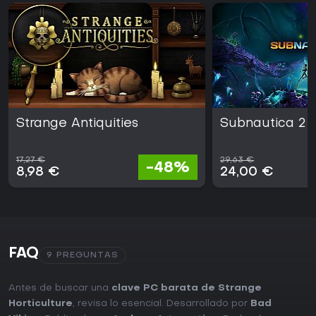
Strange Antiquities
Subnautica 2
17,27 €
29,63 €
-48%
8,98 €
24,00 €
FAQ
9 PREGUNTAS
Antes de buscar una
clave PC barata de Strange
Horticulture
, revisa lo esencial. Desarrollado por
Bad