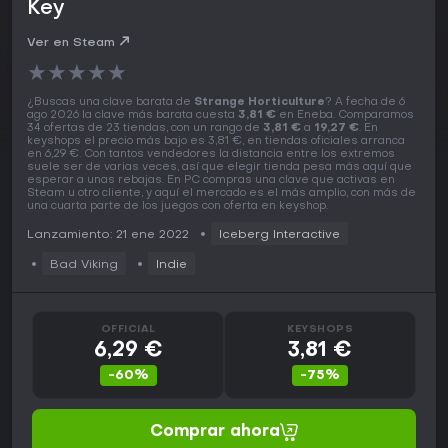
Key
Ver en Steam
★
★
★
★
★
¿Buscas una clave barata de
Strange Horticulture
? A fecha de 6
ago 2026 la clave más barata cuesta
3,81 €
en Eneba. Comparamos
34 ofertas de 23 tiendas, con un rango de
3,81 €
a
19,27 €
. En
keyshops el precio más bajo es 3,81 €, en tiendas oficiales arranca
en 6,29 €. Con tantos vendedores la distancia entre los extremos
suele ser de varias veces, así que elegir tienda pesa más aquí que
esperar a unas rebajas. En PC compras una clave que activas en
Steam u otro cliente, y aquí el mercado es el más amplio, con más de
una cuarta parte de los juegos con oferta en keyshop.
Lanzamiento: 21 ene 2022
Iceberg Interactive
Bad Viking
Indie
OFFICIAL
KEYSHOPS
6,29 €
3,81 €
-60%
-75%
Comprar ahora