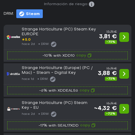
Información de riesgo:
DRM:
Steam
Strange Horticulture (PC) Steam Key
15,79 €
EUROPE
3,81 €
★
5.0
-75%
hace 2d
DRM:
copy
-10% with XDD10
Strange Horticulture (Europe) (PC /
15,79 €
Mac) - Steam - Digital Key
3,88 €
-75%
hace 1d
DRM:
copy
-6% with XDDEALS6
Strange Horticulture (PC) Steam
15,79 €
Key - EU
~4,32 €
-72%
hace 2d
DRM:
copy
-17% with SEAL17XDD