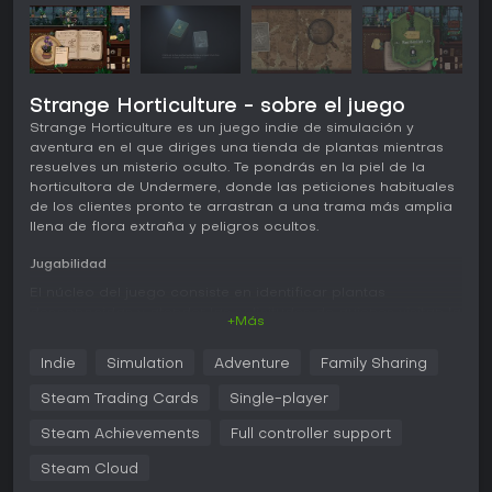
Strange Horticulture - sobre el juego
Strange Horticulture es un juego indie de simulación y
aventura en el que diriges una tienda de plantas mientras
resuelves un misterio oculto. Te pondrás en la piel de la
horticultora de Undermere, donde las peticiones habituales
de los clientes pronto te arrastran a una trama más amplia
llena de flora extraña y peligros ocultos.
Jugabilidad
El núcleo del juego consiste en identificar plantas
desconocidas y atender las solicitudes de quienes visitan la
+Más
tienda. El Strange Book of Plants ofrece descripciones
parciales basadas en rasgos como la forma de las hojas,
Indie
Simulation
Adventure
Family Sharing
la estructura de los pétalos, el aroma y los efectos. Un
microscopio permite examinar las muestras con más detalle,
Steam Trading Cards
Single-player
mientras que las pistas de los diálogos y los documentos
encontrados ayudan a completar las identificaciones. Cada
Steam Achievements
Full controller support
acierto desbloquea nuevas páginas del libro, ampliando el
Steam Cloud
conocimiento y las opciones para pedidos futuros.